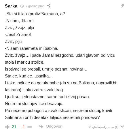
Sarka
7 godine prije
-Sta si ti laj’o protiv Salmana, a?
-Nisam, Tita mi!
Zviz, žvajz, plju
-Jesi! Znamo!
Zviz, plju
-Nisam rahemeta mi babina.
Zviz, žvajz…i pade Jamal nezgodno, udari glavom od ivicu
stola i maricu stolice.
Isptivaci se prepali, umrije poznati novinar…
Sta ce, kud ce…panika…
I tako, odluce da ga ukebabe (da su na Balkanu, napravili bi
fasirano) i tako zatru svaki trag.
Ljudi su, jednostavno, samo radili svoj posao.
Nesretni slucajevi se desavaju.
Pa necemo pobogu za svaki slican, nesretni slucaj, kriviti
Salmana i onih desetak hiljada nesretnih princeva?
Odgovori
21
-1
Pogledaj odgovore
(1)