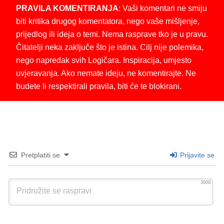
PRAVILA KOMENTIRANJA
: Vaši komentari ne smiju
biti kritika drugog komentatora, nego vaše mišljenje,
prijedlog ili ideja o temi. Nema rasprave tko je u pravu.
Čitatelji neka zaključe što je istina. Cilj nije polemika,
nego napredak svih Logičara. Inspiracija, umjesto
uvjeravanja. Ako nemate ideju, ne komentirajte. Ne
budete li respektirali pravila, biti će te blokirani.
Pretplatiti se
Prijavite se
3000