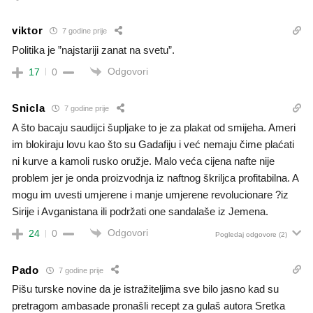
viktor
7 godine prije
Politika je ”najstariji zanat na svetu”.
Odgovori
17
0
Snicla
7 godine prije
A što bacaju saudijci šupljake to je za plakat od smijeha. Ameri
im blokiraju lovu kao što su Gadafiju i već nemaju čime plaćati
ni kurve a kamoli rusko oružje. Malo veća cijena nafte nije
problem jer je onda proizvodnja iz naftnog škriljca profitabilna. A
mogu im uvesti umjerene i manje umjerene revolucionare ?iz
Sirije i Avganistana ili podržati one sandalaše iz Jemena.
Odgovori
24
0
Pogledaj odgovore
(2)
Pado
7 godine prije
Pišu turske novine da je istražiteljima sve bilo jasno kad su
pretragom ambasade pronašli recept za gulaš autora Sretka