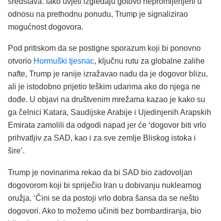
sredstava. Iako uvjeti izgledaju gotovo nepromijenjeni u
odnosu na prethodnu ponudu, Trump je signalizirao
mogućnost dogovora.
Pod pritiskom da se postigne sporazum koji bi ponovno
otvorio
Hormuški tjesnac
, ključnu rutu za globalne zalihe
nafte, Trump je ranije izražavao nadu da je dogovor blizu,
ali je istodobno prijetio teškim udarima ako do njega ne
dođe. U objavi na društvenim mrežama kazao je kako su
ga čelnici Katara, Saudijske Arabije i Ujedinjenih Arapskih
Emirata zamolili da odgodi napad jer će ‘dogovor biti vrlo
prihvatljiv za SAD, kao i za sve zemlje Bliskog istoka i
šire’.
Trump je novinarima rekao da bi SAD bio zadovoljan
dogovorom koji bi spriječio Iran u dobivanju nuklearnog
oružja. ‘Čini se da postoji vrlo dobra šansa da se nešto
dogovori. Ako to možemo učiniti bez bombardiranja, bio