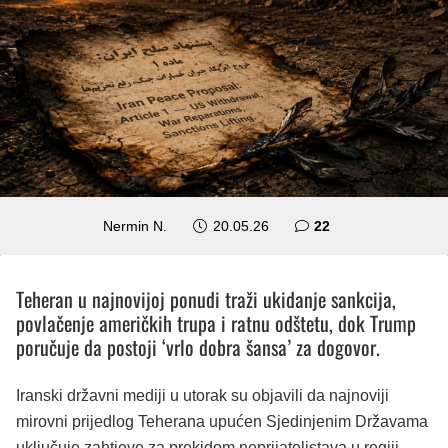
komentara
Nermin N.
20.05.26
22
Teheran u najnovijoj ponudi traži ukidanje sankcija,
povlačenje američkih trupa i ratnu odštetu, dok Trump
poručuje da postoji ‘vrlo dobra šansa’ za dogovor.
Iranski državni mediji u utorak su objavili da najnoviji
mirovni prijedlog Teherana upućen Sjedinjenim Državama
uključuje zahtjeve za prekidom neprijateljstava u regiji,