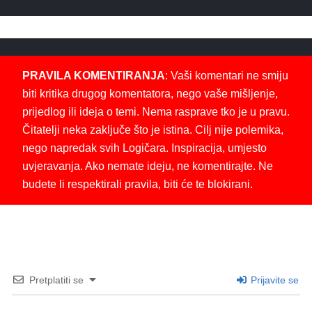
PRAVILA KOMENTIRANJA
: Vaši komentari ne smiju
biti kritika drugog komentatora, nego vaše mišljenje,
prijedlog ili ideja o temi. Nema rasprave tko je u pravu.
Čitatelji neka zaključe što je istina. Cilj nije polemika,
nego napredak svih Logičara. Inspiracija, umjesto
uvjeravanja. Ako nemate ideju, ne komentirajte. Ne
budete li respektirali pravila, biti će te blokirani.
Pretplatiti se
Prijavite se