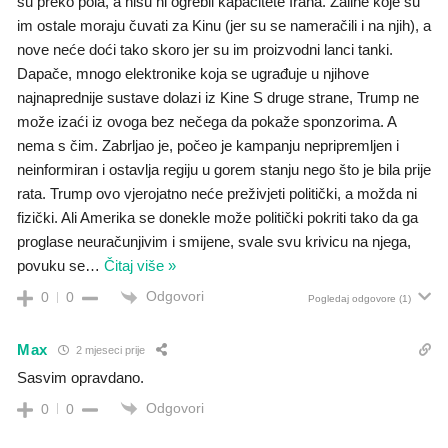
su preko pola, a nisu ni ogrebli kapacitete Irana. Zalihe koje su
im ostale moraju čuvati za Kinu (jer su se nameračili i na njih), a
nove neće doći tako skoro jer su im proizvodni lanci tanki.
Dapače, mnogo elektronike koja se ugrađuje u njihove
najnaprednije sustave dolazi iz Kine S druge strane, Trump ne
može izaći iz ovoga bez nečega da pokaže sponzorima. A
nema s čim. Zabrljao je, počeo je kampanju nepripremljen i
neinformiran i ostavlja regiju u gorem stanju nego što je bila prije
rata. Trump ovo vjerojatno neće preživjeti politički, a možda ni
fizički. Ali Amerika se donekle može politički pokriti tako da ga
proglase neuračunjivim i smijene, svale svu krivicu na njega,
povuku se
…
Čitaj više »
Odgovori
0
0
Pogledaj odgovore
(1)
Max
2 mjeseci prije
Sasvim opravdano.
Odgovori
0
0