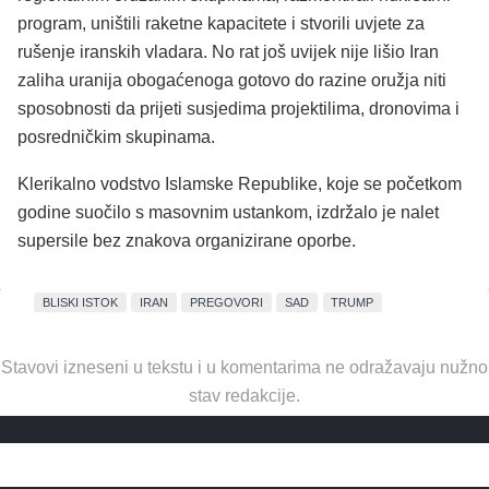
program, uništili raketne kapacitete i stvorili uvjete za
rušenje iranskih vladara. No rat još uvijek nije lišio Iran
zaliha uranija obogaćenoga gotovo do razine oružja niti
sposobnosti da prijeti susjedima projektilima, dronovima i
posredničkim skupinama.
Klerikalno vodstvo Islamske Republike, koje se početkom
godine suočilo s masovnim ustankom, izdržalo je nalet
supersile bez znakova organizirane oporbe.
BLISKI ISTOK
IRAN
PREGOVORI
SAD
TRUMP
Stavovi izneseni u tekstu i u komentarima ne odražavaju nužno
stav redakcije.