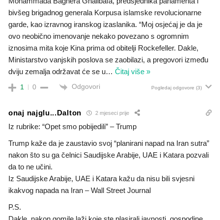
Mohammada Baghera Ghalibafa, predsjednika parlamenta i
bivšeg brigadnog generala Korpusa islamske revolucionarne
garde, kao izravnog iranskog izaslanika. “Moj osjećaj je da je
ovo neobično imenovanje nekako povezano s ogromnim
iznosima mita koje Kina prima od obitelji Rockefeller. Dakle,
Ministarstvo vanjskih poslova se zaobilazi, a pregovori između
dviju zemalja održavat će se u
…
Čitaj više »
Odgovori
1
0
Pogledaj odgovore
(3)
onaj najglu...Dalton
2 mjeseci prije
Iz rubrike: “Opet smo pobijedili” – Trump
Trump kaže da je zaustavio svoj “planirani napad na Iran sutra”
nakon što su ga čelnici Saudijske Arabije, UAE i Katara pozvali
da to ne učini.
Iz Saudijske Arabije, UAE i Katara kažu da nisu bili svjesni
ikakvog napada na Iran – Wall Street Journal
P.S.
Dakle, nakon gomile laži koje ste plasirali javnosti, gospodine