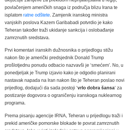
povlačenjem američkih snaga iz područja blizu Irana te
isplatom
ratne odštete
. Zamjenik iranskog ministra
vanjskih poslova Kazem Garibabadi potvrdio je kako
Teheran također traži ukidanje sankcija i oslobađanje
zamrznutih sredstava.
Prvi komentari iranskih dužnosnika o prijedlogu stižu
nakon što je američki predsjednik Donald Trump
prošlotjednu ponudu odbacio nazvavši je ‘smećem’. No, u
ponedjeljak je Trump izjavio kako je odgodio planirani
nastavak napada na Iran nakon što je Teheran poslao novi
prijedlog, dodajući da sada postoji ‘
vrlo dobra šansa
‘ za
postizanje dogovora o ograničenju iranskoga nuklearnog
programa.
Prema pisanju agencije IRNA, Teheran u prijedlogu traži i
prekid američke pomorske blokade te povrat zamrznutih