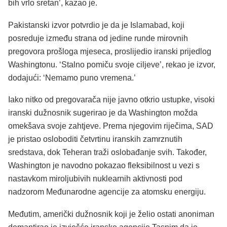
bih vrlo sretan’, kazao je.
Pakistanski izvor potvrdio je da je Islamabad, koji
posreduje između strana od jedine runde mirovnih
pregovora prošloga mjeseca, proslijedio iranski prijedlog
Washingtonu. ‘Stalno pomiču svoje ciljeve’, rekao je izvor,
dodajući: ‘Nemamo puno vremena.’
Iako nitko od pregovarača nije javno otkrio ustupke, visoki
iranski dužnosnik sugerirao je da Washington možda
omekšava svoje zahtjeve. Prema njegovim riječima, SAD
je pristao osloboditi četvrtinu iranskih zamrznutih
sredstava, dok Teheran traži oslobađanje svih. Također,
Washington je navodno pokazao fleksibilnost u vezi s
nastavkom miroljubivih nuklearnih aktivnosti pod
nadzorom Međunarodne agencije za atomsku energiju.
Međutim, američki dužnosnik koji je želio ostati anoniman