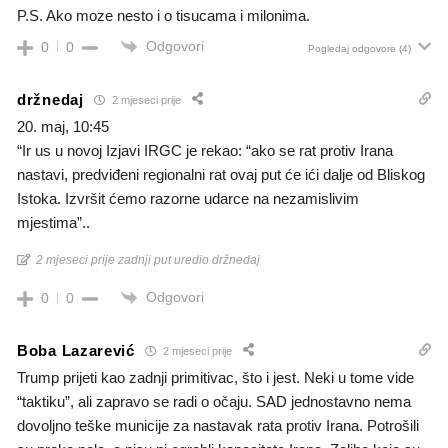
P.S. Ako moze nesto i o tisucama i milonima.
Odgovori
0
0
Pogledaj odgovore
(4)
držnedaj
2 mjeseci prije
20. maj, 10:45
“Ir us u novoj Izjavi IRGC je rekao: “ako se rat protiv Irana
nastavi, predviđeni regionalni rat ovaj put će ići dalje od Bliskog
Istoka. Izvršit ćemo razorne udarce na nezamislivim
mjestima”..
2 mjeseci prije zadnji put uredio držnedaj
Odgovori
0
0
Boba Lazarević
2 mjeseci prije
Trump prijeti kao zadnji primitivac, što i jest. Neki u tome vide
“taktiku”, ali zapravo se radi o očaju. SAD jednostavno nema
dovoljno teške municije za nastavak rata protiv Irana. Potrošili