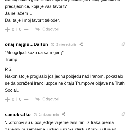
predsjedniče, koja je vaš favorit?
Ja ne lažem…
Da, ta je i moj favorit također.
Odgovori
0
0
onaj najglu...Dalton
2 mjeseci prije
”Mnogi ljudi kažu da sam genij”
Trump
P.S.
Nakon što je proglasio još jednu pobjedu nad Iranom, pokazalo
se da poraženi Iranci uopće ne čitaju Trumpove objave na Truth
Social…
Odgovori
0
0
samokratko
2 mjeseci prije
‘…dronovi su u posljednje vrijeme lansirani iz Iraka prema
zaljevskim zemljama, uključujući Saudijsku Arabiju i Kuvajt,