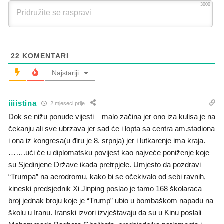
3000
22
KOMENTARI
Najstariji
iiiistina
2 mjeseci prije
Dok se nižu ponude vijesti – malo začina jer ono iza kulisa je na
čekanju ali sve ubrzava jer sad će i lopta sa centra am.stadiona
i ona iz kongresa(u điru je 8. srpnja) jer i lutkarenje ima kraja.
…….ući će u diplomatsku povijest kao najveće poniženje koje
su Sjedinjene Države ikada pretrpjele. Umjesto da pozdravi
“Trumpa” na aerodromu, kako bi se očekivalo od sebi ravnih,
kineski predsjednik Xi Jinping poslao je tamo 168 školaraca –
broj jednak broju koje je “Trump” ubio u bombaškom napadu na
školu u Iranu. Iranski izvori izvještavaju da su u Kinu poslali