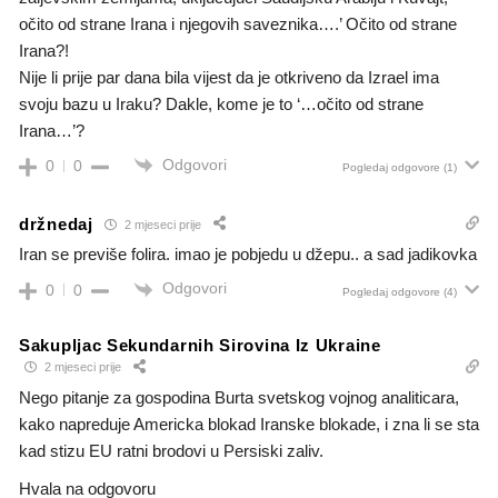
očito od strane Irana i njegovih saveznika….’ Očito od strane
Irana?!
Nije li prije par dana bila vijest da je otkriveno da Izrael ima
svoju bazu u Iraku? Dakle, kome je to ‘…očito od strane
Irana…’?
Odgovori
0
0
Pogledaj odgovore
(1)
držnedaj
2 mjeseci prije
Iran se previše folira. imao je pobjedu u džepu.. a sad jadikovka
Odgovori
0
0
Pogledaj odgovore
(4)
Sakupljac Sekundarnih Sirovina Iz Ukraine
2 mjeseci prije
Nego pitanje za gospodina Burta svetskog vojnog analiticara,
kako napreduje Americka blokad Iranske blokade, i zna li se sta
kad stizu EU ratni brodovi u Persiski zaliv.
Hvala na odgovoru