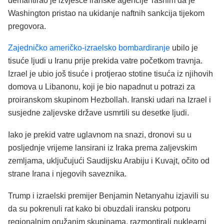
demantirao je izvješće iranske agencije Tasnim da je
Washington pristao na ukidanje naftnih sankcija tijekom
pregovora.
Zajedničko američko-izraelsko bombardiranje
ubilo je
tisuće ljudi u Iranu prije prekida vatre početkom travnja.
Izrael je ubio još tisuće i protjerao stotine tisuća iz njihovih
domova u Libanonu, koji je bio napadnut u potrazi za
proiranskom skupinom Hezbollah. Iranski udari na Izrael i
susjedne zaljevske države usmrtili su desetke ljudi.
Iako je prekid vatre uglavnom na snazi, dronovi su u
posljednje vrijeme lansirani iz Iraka prema zaljevskim
zemljama, uključujući Saudijsku Arabiju i Kuvajt, očito od
strane Irana i njegovih saveznika.
Trump i izraelski premijer Benjamin Netanyahu izjavili su
da su pokrenuli rat kako bi obuzdali iransku potporu
regionalnim oružanim skupinama, razmontirali nuklearni