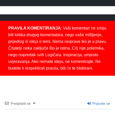
PRAVILA KOMENTIRANJA
: Vaši komentari ne smiju
biti kritika drugog komentatora, nego vaše mišljenje,
prijedlog ili ideja o temi. Nema rasprave tko je u pravu.
Čitatelji neka zaključe što je istina. Cilj nije polemika,
nego napredak svih Logičara. Inspiracija, umjesto
uvjeravanja. Ako nemate ideju, ne komentirajte. Ne
budete li respektirali pravila, biti će te blokirani.
Pretplatiti se
Prijavite se