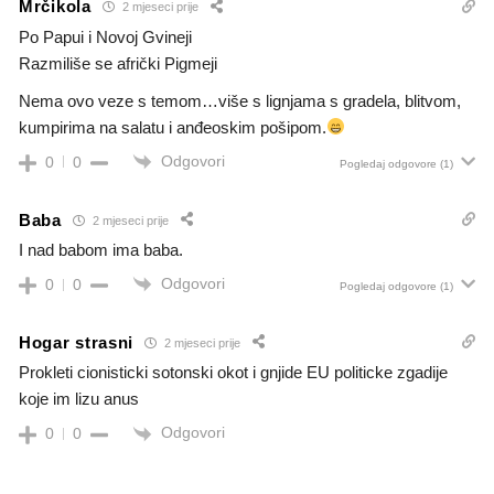
Mrčikola
2 mjeseci prije
Po Papui i Novoj Gvineji
Razmiliše se afrički Pigmeji
Nema ovo veze s temom…više s lignjama s gradela, blitvom,
kumpirima na salatu i anđeoskim pošipom.
Odgovori
0
0
Pogledaj odgovore
(1)
Baba
2 mjeseci prije
I nad babom ima baba.
Odgovori
0
0
Pogledaj odgovore
(1)
Hogar strasni
2 mjeseci prije
Prokleti cionisticki sotonski okot i gnjide EU politicke zgadije
koje im lizu anus
Odgovori
0
0