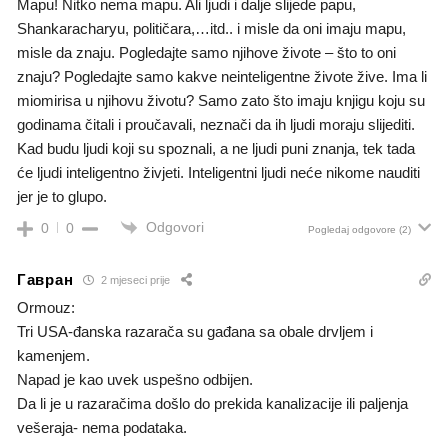
Mapu! Nitko nema mapu. Ali ljudi i dalje slijede papu,
Shankaracharyu, političara,…itd.. i misle da oni imaju mapu,
misle da znaju. Pogledajte samo njihove živote – što to oni
znaju? Pogledajte samo kakve neinteligentne živote žive. Ima li
miomirisa u njihovu životu? Samo zato što imaju knjigu koju su
godinama čitali i proučavali, neznači da ih ljudi moraju slijediti.
Kad budu ljudi koji su spoznali, a ne ljudi puni znanja, tek tada
će ljudi inteligentno živjeti. Inteligentni ljudi neće nikome nauditi
jer je to glupo.
Odgovori
0
0
Pogledaj odgovore
(2)
Гавран
2 mjeseci prije
Ormouz:
Tri USA-đanska razarača su gađana sa obale drvljem i
kamenjem.
Napad je kao uvek uspešno odbijen.
Da li je u razaračima došlo do prekida kanalizacije ili paljenja
vešeraja- nema podataka.