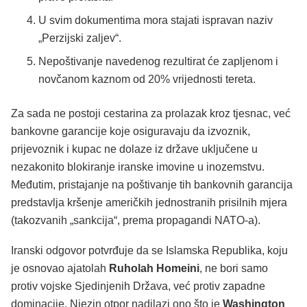
U svim dokumentima mora stajati ispravan naziv
„Perzijski zaljev“.
Nepoštivanje navedenog rezultirat će zapljenom i
novčanom kaznom od 20% vrijednosti tereta.
Za sada ne postoji cestarina za prolazak kroz tjesnac, već
bankovne garancije koje osiguravaju da izvoznik,
prijevoznik i kupac ne dolaze iz države uključene u
nezakonito blokiranje iranske imovine u inozemstvu.
Međutim, pristajanje na poštivanje tih bankovnih garancija
predstavlja kršenje američkih jednostranih prisilnih mjera
(takozvanih „sankcija“, prema propagandi NATO-a).
Iranski odgovor potvrđuje da se Islamska Republika, koju
je osnovao ajatolah
Ruholah Homeini
, ne bori samo
protiv vojske Sjedinjenih Država, već protiv zapadne
dominacije. Njezin otpor nadilazi ono što je
Washington