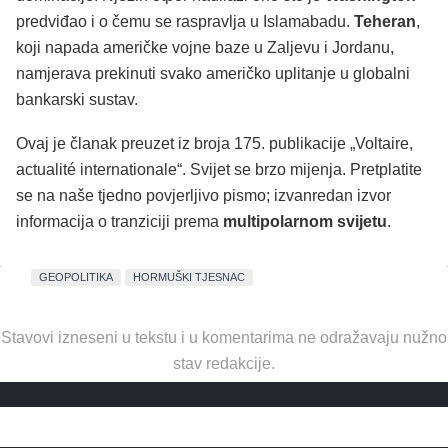
predviđao i o čemu se raspravlja u Islamabadu.
Teheran
,
koji napada američke vojne baze u Zaljevu i Jordanu,
namjerava prekinuti svako američko uplitanje u globalni
bankarski sustav.
Ovaj je članak preuzet iz broja 175. publikacije „Voltaire,
actualité internationale“. Svijet se brzo mijenja. Pretplatite
se na naše tjedno povjerljivo pismo; izvanredan izvor
informacija o tranziciji prema
multipolarnom svijetu
.
GEOPOLITIKA
HORMUŠKI TJESNAC
Stavovi izneseni u tekstu i u komentarima ne odražavaju nužno
stav redakcije.