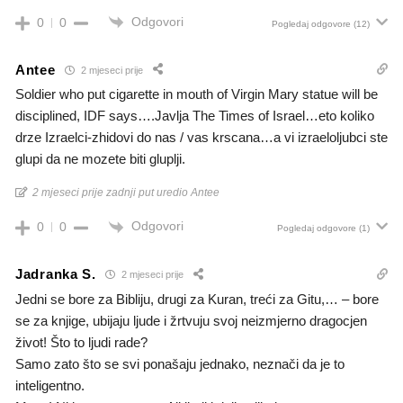
Odgovori
0
0
Pogledaj odgovore
(12)
Antee
2 mjeseci prije
Soldier who put cigarette in mouth of Virgin Mary statue will be
disciplined, IDF says….Javlja The Times of Israel…eto koliko
drze Izraelci-zhidovi do nas / vas krscana…a vi izraeloljubci ste
glupi da ne mozete biti gluplji.
2 mjeseci prije zadnji put uredio Antee
Odgovori
0
0
Pogledaj odgovore
(1)
Jadranka S.
2 mjeseci prije
Jedni se bore za Bibliju, drugi za Kuran, treći za Gitu,… – bore
se za knjige, ubijaju ljude i žrtvuju svoj neizmjerno dragocjen
život! Što to ljudi rade?
Samo zato što se svi ponašaju jednako, neznači da je to
inteligentno.