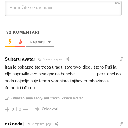
3000
32
KOMENTARI
Najstariji
Subaru avatar
2 mjeseci prije
Iran je pokazao što treba uraditi stvorovoj djeci, što to Pušija
nije napravila evo peta godina hehehe…………….perzijanci do
sada najbolje buje terma varanima i njihovim robovima u
đumerici i đuropi…………
2 mjeseci prije zadnji put uredio Subaru avatar
Odgovori
0
0
držnedaj
2 mjeseci prije