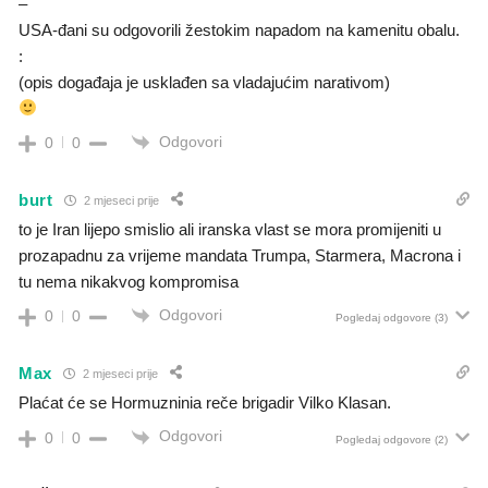
–
USA-đani su odgovorili žestokim napadom na kamenitu obalu.
:
(opis događaja je usklađen sa vladajućim narativom)
Odgovori
0
0
burt
2 mjeseci prije
to je Iran lijepo smislio ali iranska vlast se mora promijeniti u
prozapadnu za vrijeme mandata Trumpa, Starmera, Macrona i
tu nema nikakvog kompromisa
Odgovori
0
0
Pogledaj odgovore
(3)
Max
2 mjeseci prije
Plaćat će se Hormuzninia reče brigadir Vilko Klasan.
Odgovori
0
0
Pogledaj odgovore
(2)