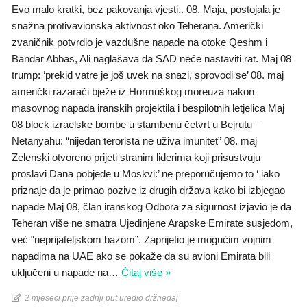
Evo malo kratki, bez pakovanja vjesti.. 08. Maja, postojala je
snažna protivavionska aktivnost oko Teherana. Američki
zvaničnik potvrdio je vazdušne napade na otoke Qeshm i
Bandar Abbas, Ali naglašava da SAD neće nastaviti rat. Maj 08
trump: ‘prekid vatre je još uvek na snazi, sprovodi se’ 08. maj
američki razarači bježe iz Hormuškog moreuza nakon
masovnog napada iranskih projektila i bespilotnih letjelica Maj
08 block izraelske bombe u stambenu četvrt u Bejrutu –
Netanyahu: “nijedan terorista ne uživa imunitet” 08. maj
Zelenski otvoreno prijeti stranim liderima koji prisustvuju
proslavi Dana pobjede u Moskvi:’ ne preporučujemo to ‘ iako
priznaje da je primao pozive iz drugih država kako bi izbjegao
napade Maj 08, član iranskog Odbora za sigurnost izjavio je da
Teheran više ne smatra Ujedinjene Arapske Emirate susjedom,
već “neprijateljskom bazom”. Zaprijetio je mogućim vojnim
napadima na UAE ako se pokaže da su avioni Emirata bili
uključeni u napade na
…
Čitaj više »
2 mjeseci prije zadnji put uredio držnedaj