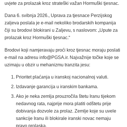
uvjete za prolazak kroz strateški važan Hormuški tjesnac.
Dana 6. svibnja 2026., Uprava za tjesnace Perzijskog
zaljeva poslala je e-mail nekoliko brodarskih kompanija
čiji su brodovi blokirani u Zaljevu, s naslovom: „Upute za
prolazak kroz Hormuški tjesnac.“
Brodovi koji namjeravaju proći kroz tjesnac moraju poslati
e-mail na adresu
info@PGSA.ir
. Najvažnije točke koje se
uzimaju u obzir u mehanizmu tranzita jesu:
Prioritet plaćanja u iranskoj nacionalnoj valuti.
Izdavanje garancija u iranskim bankama.
Ako je neka zemlja prouzročila štetu Iranu tijekom
nedavnog rata, najprije mora platiti odštetu prije
dobivanja dozvole za prolaz. Zemlje koje su uvele
sankcije Iranu ili blokirale iranski novac nemaju
pravo prolaska.