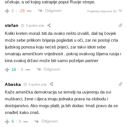
očekuje, a od kojeg satrapije poput Rusije strepe.
Odgovori
0
-29
Pogledaj odgovore
(5)
stefan
8 godine prije
Koliki kreten moraš biti da ovako nešto izvališ, dali taj čovjek
može sebe prilikom brijanja pogledati u oči, zar ne postoji crta
ljudskog ponosa koju nećeš prijeći, zar takvi idioti sebe
smatraju američkom vrijednosti . pokraj ovakvog šljama rusija i
kina svakoj državi može biti samo poželjan partner
Odgovori
16
0
Abaska
8 godine prije
Kaže američka demokracija se temelji na uvjerenju da svi
muškarci, žene i djeca imaju jednaka prava na slobodu i
dostojanstvo. Ako mogu platit, ja bih dodao. Imaš pravo da se
snađeš kako znaš.
Odgovori
5
0