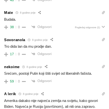
Mate
8 godine prije
Budala.
Odgovori
38
0
Pogledaj odgovore
(1)
Sovoranola
8 godine prije
Tro dida lan da mu prodje dan.
Odgovori
17
0
nekoime
8 godine prije
Srećom, postoji Putin koji štiti svijet od liberalnih fašista.
Odgovori
59
0
A lerik
8 godine prije
Amerika dakako nije najveća zemlja na svijetu, kako govori
Biden. Najveća je Rusija (površinom), ali niti ona zapravo.