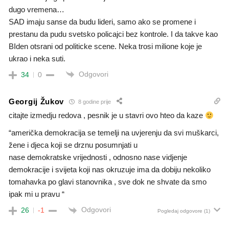
dugo vremena…
SAD imaju sanse da budu lideri, samo ako se promene i
prestanu da pudu svetsko policajci bez kontrole. I da takve kao
BIden otsrani od politicke scene. Neka trosi milione koje je
ukrao i neka suti.
Odgovori
34
0
Georgij Žukov
8 godine prije
citajte izmedju redova , pesnik je u stavri ovo hteo da kaze
“američka demokracija se temelji na uvjerenju da svi muškarci,
žene i djeca koji se drznu posumnjati u
nase demokratske vrijednosti , odnosno nase vidjenje
demokracije i svijeta koji nas okruzuje ima da dobiju nekoliko
tomahavka po glavi stanovnika , sve dok ne shvate da smo
ipak mi u pravu “
Odgovori
26
-1
Pogledaj odgovore
(1)