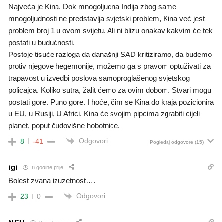
Najveća je Kina. Dok mnogoljudna Indija zbog same
mnogoljudnosti ne predstavlja svjetski problem, Kina već jest
problem broj 1 u ovom svijetu. Ali ni blizu onakav kakvim će tek
postati u budućnosti.
Postoje tisuće razloga da današnji SAD kritiziramo, da budemo
protiv njegove hegemonije, možemo ga s pravom optuživati za
trapavost u izvedbi poslova samoproglašenog svjetskog
policajca. Koliko sutra, žalit ćemo za ovim dobom. Stvari mogu
postati gore. Puno gore. I hoće, čim se Kina do kraja pozicionira
u EU, u Rusiji, U Africi. Kina će svojim pipcima zgrabiti cijeli
planet, poput čudovišne hobotnice.
Odgovori
8
-41
Pogledaj odgovore
(15)
igi
8 godine prije
Bolest zvana izuzetnost….
Odgovori
23
0