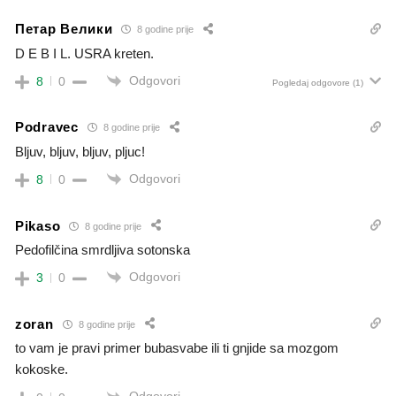
Петар Велики
8 godine prije
D E B I L. USRA kreten.
Odgovori
8
0
Pogledaj odgovore
(1)
Podravec
8 godine prije
Bljuv, bljuv, bljuv, pljuc!
Odgovori
8
0
Pikaso
8 godine prije
Pedofilčina smrdljiva sotonska
Odgovori
3
0
zoran
8 godine prije
to vam je pravi primer bubasvabe ili ti gnjide sa mozgom
kokoske.