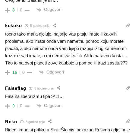
Ovaj Jenki Satanin je sin…
Odgovori
8
0
kokoko
8 godine prije
tocno tako mafia djeluje, najprije vas pitaju imate li kakvih
problema, ako imate onda vam nametnu pomoc koju morate
placati, a ako nemate onda vam lijepo razbiju izlog kamenom i
kazu: e sad imate, a mi cemo vas stititi. Ali to naravno kosta…
Tko to na ovoj planeti zove kauboje u pomoc ili trazi zastitu???
Odgovori
16
0
Falseflag
8 godine prije
Fala na liberalizmu tipa 9/11…
Odgovori
9
0
Roko
8 godine prije
Biden, imao si priliku u Siriji. Što nisi pokazao Rusima gdje im je