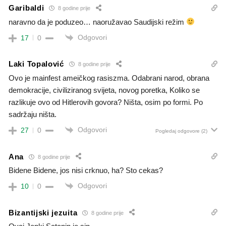
Garibaldi
8 godine prije
naravno da je poduzeo… naoružavao Saudijski režim
Odgovori
17
0
Laki Topalović
8 godine prije
Ovo je mainfest ameičkog rasiszma. Odabrani narod, obrana
demokracije, civiliziranog svijeta, novog poretka, Koliko se
razlikuje ovo od Hitlerovih govora? Ništa, osim po formi. Po
sadržaju ništa.
Odgovori
27
0
Pogledaj odgovore
(2)
Ana
8 godine prije
Bidene Bidene, jos nisi crknuo, ha? Sto cekas?
Odgovori
10
0
Bizantijski jezuita
8 godine prije