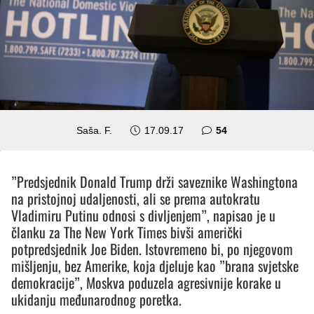
komentara
Saša. F.
17.09.17
54
”Predsjednik Donald Trump drži saveznike Washingtona
na pristojnoj udaljenosti, ali se prema autokratu
Vladimiru Putinu odnosi s divljenjem”, napisao je u
članku za The New York Times bivši američki
potpredsjednik Joe Biden. Istovremeno bi, po njegovom
mišljenju, bez Amerike, koja djeluje kao ”brana svjetske
demokracije”, Moskva poduzela agresivnije korake u
ukidanju međunarodnog poretka.