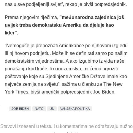
nas u sve podjeljeniji svijet”, rekao je bivši potpredsjednik.
Prema njegovim riječima,
”međunarodna zajednica još
uvijek treba demokratsku Ameriku da djeluje kao
lider”.
“Nemoguće je prepoznati Amerikance po njihovom izgledu
ili njihovom podrijetlu. Može ih se definirati samo po našim
demokratskim vrijednostima. A ako izgubimo iz vida naše
ponašanju kod kuće ili u inozemstvu, mi ćemo ugroziti
poštovanje koje su Sjedinjene Američke Države imale kao
najveća zemlja na svijetu”, sažima u članku za The New
York Times, bivši američki potpredsjednik Joe Biden.
JOE BIDEN
NATO
UN
VANJSKA POLITIKA
Stavovi izneseni u tekstu i u komentarima ne odražavaju nužno