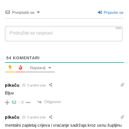
Pretplatiti se
Prijavite se
3000
54
KOMENTARI
Najstariji
pikaču
8 godine prije
Bljuv
Odgovori
52
0
pikaču
8 godine prije
mentalni zapletaj crijeva i vraćanje sadržaja kroz usnu šupljinu