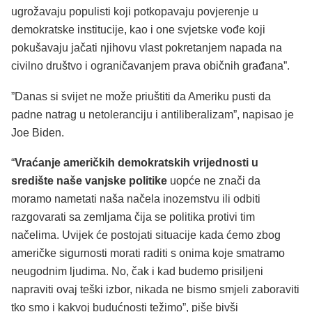
ugrožavaju populisti koji potkopavaju povjerenje u
demokratske institucije, kao i one svjetske vođe koji
pokušavaju jačati njihovu vlast pokretanjem napada na
civilno društvo i ograničavanjem prava običnih građana”.
”Danas si svijet ne može priuštiti da Ameriku pusti da
padne natrag u netoleranciju i antiliberalizam”, napisao je
Joe Biden.
“
Vraćanje američkih demokratskih vrijednosti u
središte naše vanjske politike
uopće ne znači da
moramo nametati naša načela inozemstvu ili odbiti
razgovarati sa zemljama čija se politika protivi tim
načelima. Uvijek će postojati situacije kada ćemo zbog
američke sigurnosti morati raditi s onima koje smatramo
neugodnim ljudima. No, čak i kad budemo prisiljeni
napraviti ovaj teški izbor, nikada ne bismo smjeli zaboraviti
tko smo i kakvoj budućnosti težimo”, piše bivši