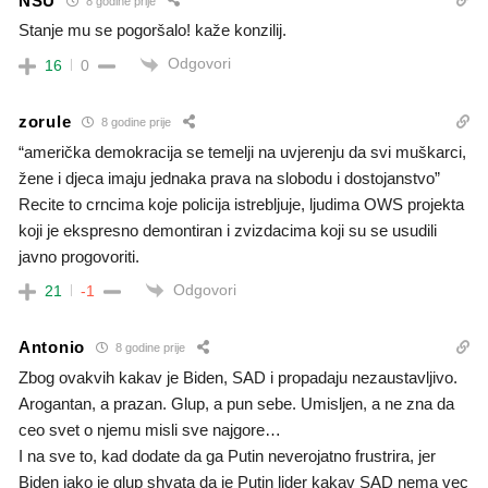
NSU
8 godine prije
Stanje mu se pogoršalo! kaže konzilij.
Odgovori
16
0
zorule
8 godine prije
“američka demokracija se temelji na uvjerenju da svi muškarci,
žene i djeca imaju jednaka prava na slobodu i dostojanstvo”
Recite to crncima koje policija istrebljuje, ljudima OWS projekta
koji je ekspresno demontiran i zvizdacima koji su se usudili
javno progovoriti.
Odgovori
21
-1
Antonio
8 godine prije
Zbog ovakvih kakav je Biden, SAD i propadaju nezaustavljivo.
Arogantan, a prazan. Glup, a pun sebe. Umisljen, a ne zna da
ceo svet o njemu misli sve najgore…
I na sve to, kad dodate da ga Putin neverojatno frustrira, jer
Biden iako je glup shvata da je Putin lider kakav SAD nema vec