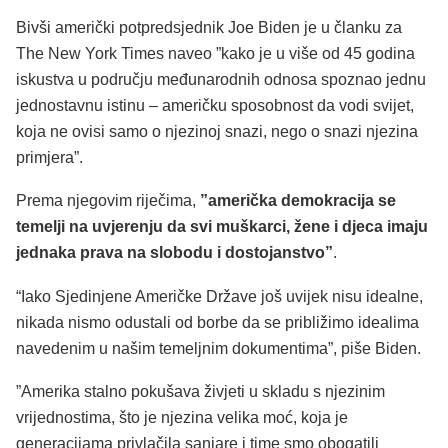
Bivši američki potpredsjednik Joe Biden je u članku za
The New York Times naveo ”kako je u više od 45 godina
iskustva u području međunarodnih odnosa spoznao jednu
jednostavnu istinu – američku sposobnost da vodi svijet,
koja ne ovisi samo o njezinoj snazi, nego o snazi njezina
primjera”.
Prema njegovim riječima,
”američka demokracija se
temelji na uvjerenju da svi muškarci, žene i djeca imaju
jednaka prava na slobodu i dostojanstvo”
.
“Iako Sjedinjene Američke Države još uvijek nisu idealne,
nikada nismo odustali od borbe da se približimo idealima
navedenim u našim temeljnim dokumentima”, piše Biden.
”Amerika stalno pokušava živjeti u skladu s njezinim
vrijednostima, što je njezina velika moć, koja je
generacijama privlačila sanjare i time smo obogatili