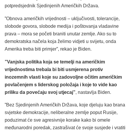
potpredsjednik Sjedinjenih Američkih Država.
”Obnova američkih vrijednosti – uključivosti, tolerancije,
slobode govora, slobode medija i poštovanja vladavine
prava – mora se početi braniti unutar zemlje. Ako su to
demokratska načela koja želimo vidjeti u svijetu, onda
Amerika treba biti primjer”, rekao je Biden.
”Vanjska politika koja se temelji na američkim
vrijednostima trebala bi biti usmjerena protiv
inozemnih vlasti koje su zadovoljne očitim američkim
povlačenjem s liderskog položaja i koje to vide kao
priliku da povećaju svoj utjecaj”
, nastavlja Biden.
”Bez Sjedinjenih Američkih Država, koje djeluju kao brana
svjetske demokracije, neliberalne zemlje poput Rusije,
poduzimat će sve agresivnije korake kako bi omele
međunarodni poredak, zastrašivat će svoje susjede i vratiti