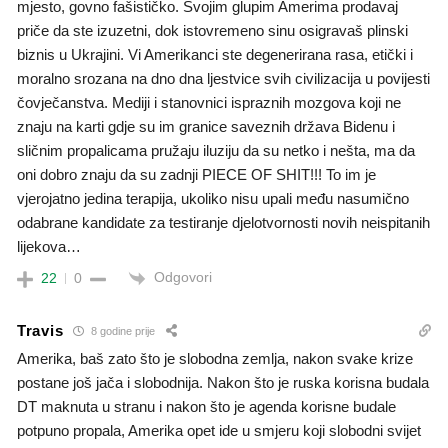
mjesto, govno fašističko. Svojim glupim Amerima prodavaj
priče da ste izuzetni, dok istovremeno sinu osigravaš plinski
biznis u Ukrajini. Vi Amerikanci ste degenerirana rasa, etički i
moralno srozana na dno dna ljestvice svih civilizacija u povijesti
čovječanstva. Mediji i stanovnici ispraznih mozgova koji ne
znaju na karti gdje su im granice saveznih država Bidenu i
sličnim propalicama pružaju iluziju da su netko i nešta, ma da
oni dobro znaju da su zadnji PIECE OF SHIT!!! To im je
vjerojatno jedina terapija, ukoliko nisu upali među nasumično
odabrane kandidate za testiranje djelotvornosti novih neispitanih
lijekova…
Odgovori
22
0
Travis
8 godine prije
Amerika, baš zato što je slobodna zemlja, nakon svake krize
postane još jača i slobodnija. Nakon što je ruska korisna budala
DT maknuta u stranu i nakon što je agenda korisne budale
potpuno propala, Amerika opet ide u smjeru koji slobodni svijet