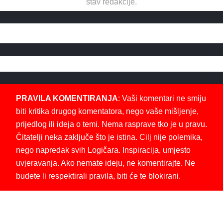
stav redakcije.
PRAVILA KOMENTIRANJA
: Vaši komentari ne smiju
biti kritika drugog komentatora, nego vaše mišljenje,
prijedlog ili ideja o temi. Nema rasprave tko je u pravu.
Čitatelji neka zaključe što je istina. Cilj nije polemika,
nego napredak svih Logičara. Inspiracija, umjesto
uvjeravanja. Ako nemate ideju, ne komentirajte. Ne
budete li respektirali pravila, biti će te blokirani.