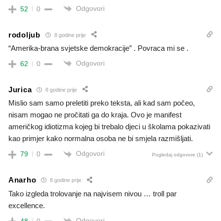
Odgovori
52
0
rodoljub
8 godine prije
“Amerika-brana svjetske demokracije” . Povraca mi se .
Odgovori
62
0
Jurica
8 godine prije
Mislio sam samo preletiti preko teksta, ali kad sam počeo,
nisam mogao ne pročitati ga do kraja. Ovo je manifest
američkog idiotizma kojeg bi trebalo djeci u školama pokazivati
kao primjer kako normalna osoba ne bi smjela razmišljati.
Odgovori
79
0
Pogledaj odgovore
(1)
Anarho
8 godine prije
Tako izgleda trolovanje na najvisem nivou … troll par
excellence.
Odgovori
48
0