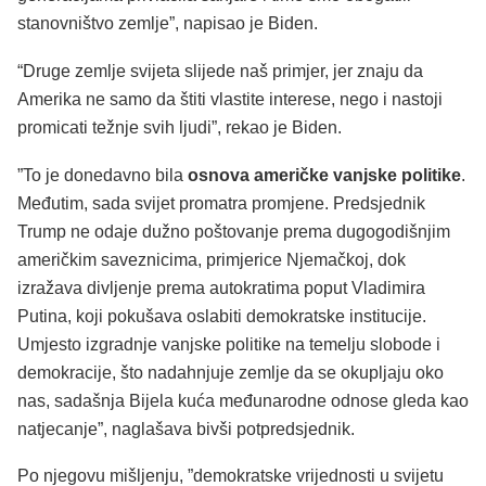
stanovništvo zemlje”, napisao je Biden.
“Druge zemlje svijeta slijede naš primjer, jer znaju da
Amerika ne samo da štiti vlastite interese, nego i nastoji
promicati težnje svih ljudi”, rekao je Biden.
”To je donedavno bila
osnova američke vanjske politike
.
Međutim, sada svijet promatra promjene. Predsjednik
Trump ne odaje dužno poštovanje prema dugogodišnjim
američkim saveznicima, primjerice Njemačkoj, dok
izražava divljenje prema autokratima poput Vladimira
Putina, koji pokušava oslabiti demokratske institucije.
Umjesto izgradnje vanjske politike na temelju slobode i
demokracije, što nadahnjuje zemlje da se okupljaju oko
nas, sadašnja Bijela kuća međunarodne odnose gleda kao
natjecanje”, naglašava bivši potpredsjednik.
Po njegovu mišljenju, ”demokratske vrijednosti u svijetu