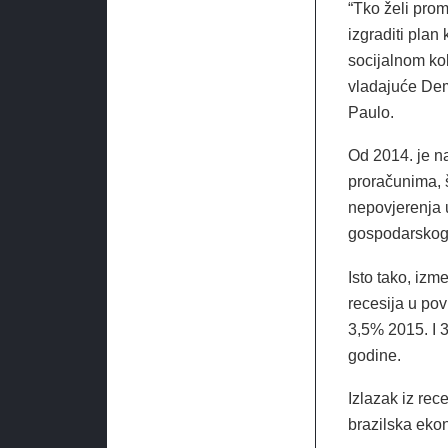
“Tko želi prom
izgraditi plan
socijalnom kol
vladajuće Dem
Paulo.
Od 2014. je na
proračunima, 
nepovjerenja u
gospodarskog 
Isto tako, iz
recesija u po
3,5% 2015. I 3
godine.
Izlazak iz rec
brazilska eko