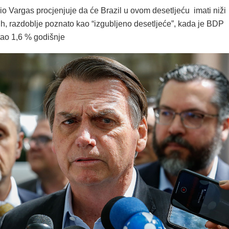
o Vargas procjenjuje da će Brazil u ovom desetljeću imati niži
ih, razdoblje poznato kao “izgubljeno desetljeće”, kada je BDP
tao 1,6 % godišnje