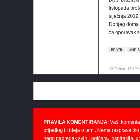
listopada proš
siječnja 2019.
Donjeg doma p
za oporavak z
BRAZIL
JAIR 
Stavovi iznes
PRAVILA KOMENTIRANJA
: Vaši komenta
prijedlog ili ideja o temi. Nema rasprave tko 
nego napredak svih Logičara. Inspiracija, u