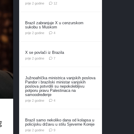
komentara
prije 2 godine
12
Brazil zabranjuje X u cenzurskom
sukobu s Muskom
komentara
prije 2 godine
4
X se povlači iz Brazila
komentara
prije 2 godine
7
Južnoafrička ministrica vanjskih poslova
Pandor i brazilski ministar vanjskih
poslova potvrdili su nepokolebljivu
potporu pravu Palestinaca na
samoodređenje
komentara
prije 2 godine
4
g
Brazil samo nekoliko dana od kolapsa u
policijsku državu u stilu Sjeverne Koreje
komentara
prije 2 godine
9