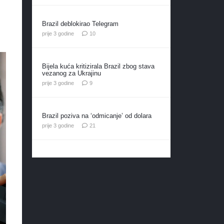
Brazil deblokirao Telegram
komentara
prije 3 godine
10
Bijela kuća kritizirala Brazil zbog stava
vezanog za Ukrajinu
komentara
prije 3 godine
9
Brazil poziva na ‘odmicanje’ od dolara
komentar
prije 3 godine
21