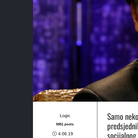
Samo nekol
Logic
predsjedni
5951 posts
socijalnog 
4.06.19