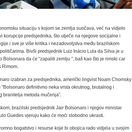
konomsku situaciju s kojom se zemlja suočava, već na vidjelo
vi korupcije predsjednika, što utječe na njegove socijalne i
tegije i sve je više kritika i nezadovoljstva među brazilskom
političarima. Bivši predsjednik Luiz Inácio Lula da Silva je u
o Bolsonara da će “zapaliti zemlju “, baš kao što je rimski car
 s Rimom.
naro izabran za predsjednika, američki lingvist Noam Chomsky
je “Bolsonaro definitivno neka vrsta okrutnog, brutalnog i
og branitelja metoda mučenja”.
m, brazilski predsjednik Jair Bolsonaro i njegov ministar
lo Guedes vjeruju kako će moći slobodno ukrasti.
romno bogatstvo i resurse koje bi obojica rado vidjela u svojim