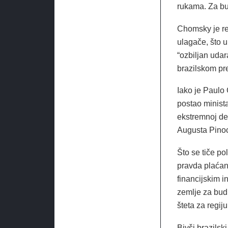
rukama. Za bu
Chomsky je rek
ulagače, što u
“ozbiljan udar
brazilskom pre
Iako je Paulo 
postao minist
ekstremnoj de
Augusta Pinoc
Što se tiče po
pravda plaćan
financijskim i
zemlje za budu
šteta za regiju
Bivši brazilsk