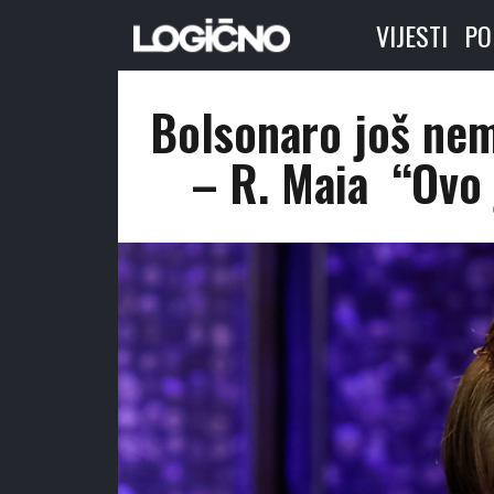
VIJESTI
PO
Bolsonaro još nem
– R. Maia “Ovo j