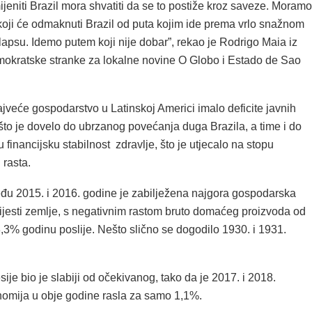
ijeniti Brazil mora shvatiti da se to postiže kroz saveze. Moramo
 koji će odmaknuti Brazil od puta kojim ide prema vrlo snažnom
apsu. Idemo putem koji nije dobar”, rekao je Rodrigo Maia iz
okratske stranke za lokalne novine O Globo i Estado de Sao
jveće gospodarstvo u Latinskoj Americi imalo deficite javnih
što je dovelo do ubrzanog povećanja duga Brazila, a time i do
 financijsku stabilnost zdravlje, što je utjecalo na stopu
rasta.
među 2015. i 2016. godine je zabilježena najgora gospodarska
vijesti zemlje, s negativnim rastom bruto domaćeg proizvoda od
,3% godinu poslije. Nešto slično se dogodilo 1930. i 1931.
esije bio je slabiji od očekivanog, tako da je 2017. i 2018.
nomija u obje godine rasla za samo 1,1%.