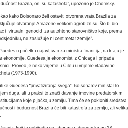
dućnost Brazila, oni su katastrofa”, upozorio je Chomsky.
ao kako Bolsonaro želi ostaviti otvorena vrata Brazila za
ključuje otvaranje Amazone velikom agrobiznisu, što bi bio
ac i virtualni genocid za autohtono stanovništvo koje, prema
dsjedniku, ne zaslužuje ni centimetar zemlje”.
Guedes u početku najavljivan za ministra financija, na kraju je
ar ekonomije. Guedesa je ekonomist iz Chicaga i pripada
snici. Proveo je neko vrijeme u Čileu u vrijeme vladavine
heta (1973-1990).
litike Guedesa “privatiziranja svega”, Bolsonarov ministar to
jem duga, ali u praksi to znači davanje imovine predatorskim
nstitucijama koje pljačkaju zemlju. Tima će se pokloniti sredstva
ćnost i budućnost Brazila će biti katastrofa za zemlju, ali velika
.
i časnik, koji je pobijedio na izborima u drugom krugu 28.