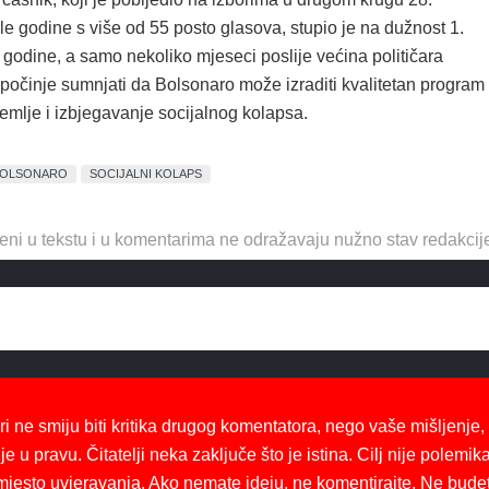
le godine s više od 55 posto glasova, stupio je na dužnost 1.
 godine, a samo nekoliko mjeseci poslije većina političara
očinje sumnjati da Bolsonaro može izraditi kvalitetan program
emlje i izbjegavanje socijalnog kolapsa.
BOLSONARO
SOCIJALNI KOLAPS
eni u tekstu i u komentarima ne odražavaju nužno stav redakcij
ri ne smiju biti kritika drugog komentatora, nego vaše mišljenje,
je u pravu. Čitatelji neka zaključe što je istina. Cilj nije polemika
mjesto uvjeravanja. Ako nemate ideju, ne komentirajte. Ne bude