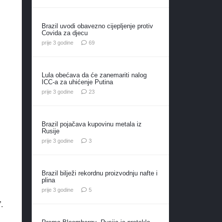
Brazil uvodi obavezno cijepljenje protiv
Covida za djecu
komentara
prije 3 godine
69
Lula obećava da će zanemariti nalog
ICC-a za uhićenje Putina
komentara
prije 3 godine
23
Brazil pojačava kupovinu metala iz
Rusije
komentara
prije 3 godine
3
Brazil bilježi rekordnu proizvodnju nafte i
plina
komentara
prije 3 godine
5
.