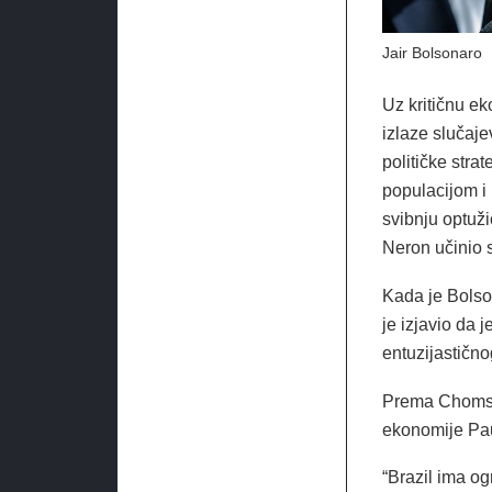
Jair Bolsonaro
Uz kritičnu e
izlaze slučaje
političke stra
populacijom i 
svibnju optuži
Neron učinio
Kada je Bolso
je izjavio da 
entuzijastičn
Prema Chomsko
ekonomije Pau
“Brazil ima og