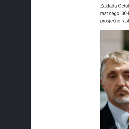
Zaklada Getuli
rast nego ’80-
prosječno ras