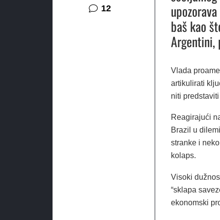
upozorava 
komentara
12
baš kao što
Argentini,
Vlada proamer
artikulirati k
niti predstav
Reagirajući n
Brazil u dilem
stranke i neko
kolaps.
Visoki dužnosn
“sklapa saveze
ekonomski prog