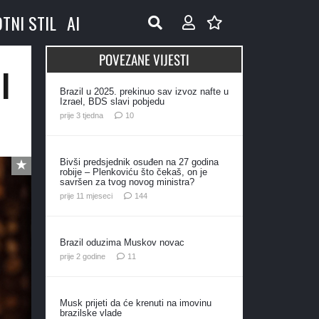
OTNI STIL
AI
POVEZANE VIJESTI
l
Brazil u 2025. prekinuo sav izvoz nafte u
Izrael, BDS slavi pobjedu
komentara
prije 3 tjedna
10
Bivši predsjednik osuđen na 27 godina
robije – Plenkoviću što čekaš, on je
savršen za tvog novog ministra?
komentara
prije 11 mjeseci
144
Brazil oduzima Muskov novac
komentara
prije 2 godine
11
Musk prijeti da će krenuti na imovinu
brazilske vlade