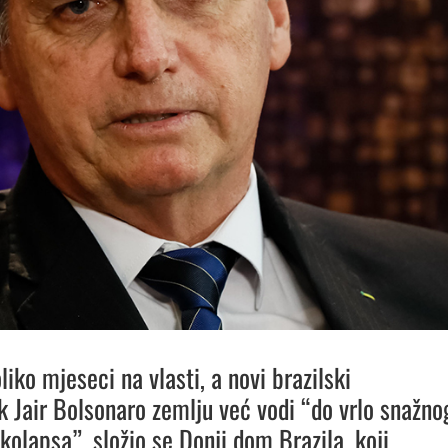
iko mjeseci na vlasti, a novi brazilski
k Jair Bolsonaro zemlju već vodi “do vrlo snažno
kolapsa”, složio se Donji dom Brazila, koji