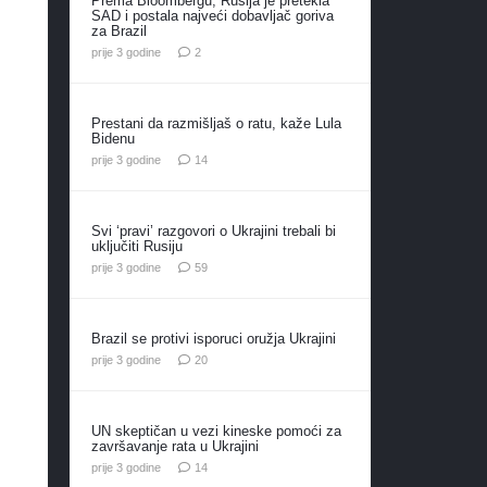
Prema Bloombergu, Rusija je pretekla
SAD i postala najveći dobavljač goriva
za Brazil
komentara
prije 3 godine
2
Prestani da razmišljaš o ratu, kaže Lula
Bidenu
komentara
prije 3 godine
14
Svi ‘pravi’ razgovori o Ukrajini trebali bi
uključiti Rusiju
komentara
prije 3 godine
59
Brazil se protivi isporuci oružja Ukrajini
komentara
prije 3 godine
20
UN skeptičan u vezi kineske pomoći za
završavanje rata u Ukrajini
komentara
prije 3 godine
14