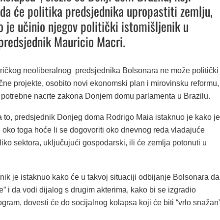
da će politika predsjednika upropastiti zemlju,
 je učinio njegov politički istomišljenik u
 predsjednik Mauricio Macri.
ičkog neoliberalnog predsjednika Bolsonara ne može politički
ljučne projekte, osobito novi ekonomski plan i mirovinsku reformu,
iti potrebne nacrte zakona Donjem domu parlamenta u Brazilu.
a to, predsjednik Donjeg doma Rodrigo Maia istaknuo je kako je
i oko toga hoće li se dogovoriti oko dnevnog reda vladajuće
liko sektora, uključujući gospodarski, ili će zemlja potonuti u
ik je istaknuo kako će u takvoj situaciji odbijanje Bolsonara da
” i da vodi dijalog s drugim akterima, kako bi se izgradio
ram, dovesti će do socijalnog kolapsa koji će biti “vrlo snažan”