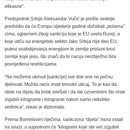
efikasne”.
Predsjednik Srbije Aleksandar Vučić je prošle nedelje
predvidio da će Evropu sljedeće godine dočekati „polarna”
zima, uglavnom zbog sankcija koje je EU uvela Rusiji, a
koje utiču na energetski sektor. Iako Srbija nije deo EU,
putevi snabdijevanja energijom te zemlje prolaze kroz
zemlje koje jesu, što znači da bi nacija neizbježno bila
povrijeđena restrikcijama.
“Ne možemo ukinuti [sankcije] sve dok one ne počnu
djelovati. Možda neće imati trenutni uticaj. To je kao da
idete na dijetu da biste smršali i da ste uznemireni što niste
izgubili kilograme i kilograme nakon samo nekoliko
sedmica”, rekao je diplomata.
Prema Borrellovim riječima, sankciona “dijeta” mora ostati
na snazi, u suprotnom će “kilogrami koje ste već izgubili