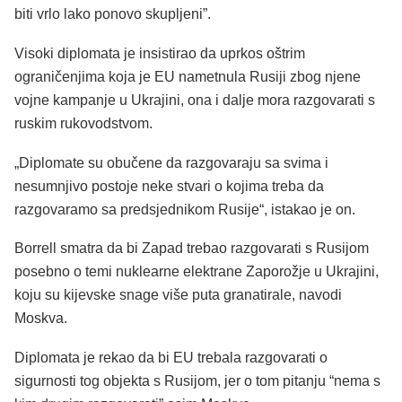
biti vrlo lako ponovo skupljeni”.
Visoki diplomata je insistirao da uprkos oštrim
ograničenjima koja je EU nametnula Rusiji zbog njene
vojne kampanje u Ukrajini, ona i dalje mora razgovarati s
ruskim rukovodstvom.
„Diplomate su obučene da razgovaraju sa svima i
nesumnjivo postoje neke stvari o kojima treba da
razgovaramo sa predsjednikom Rusije“, istakao je on.
Borrell smatra da bi Zapad trebao razgovarati s Rusijom
posebno o temi nuklearne elektrane Zaporožje u Ukrajini,
koju su kijevske snage više puta granatirale, navodi
Moskva.
Diplomata je rekao da bi EU trebala razgovarati o
sigurnosti tog objekta s Rusijom, jer o tom pitanju “nema s