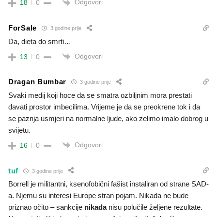
Odgovori
18
0
ForSale
3 godine prije
Da, dieta do smrti…
Odgovori
13
0
Dragan Bumbar
3 godine prije
Svaki medij koji hoce da se smatra ozbiljnim mora prestati
davati prostor imbecilima. Vrijeme je da se preokrene tok i da
se paznja usmjeri na normalne ljude, ako zelimo imalo dobrog u
svijetu.
Odgovori
16
0
tuf
3 godine prije
Borrell je militantni, ksenofobični fašist instaliran od strane SAD-
a. Njemu su interesi Europe stran pojam. Nikada ne bude
priznao očito – sankcije
nikada
nisu polučile željene rezultate.