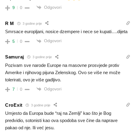
Odgovori
9
0
R M
3 godine prije
Smrsace europljani, nosice dzempere i nece se kupati….dijeta
Odgovori
5
0
Samuraj
3 godine prije
Pozivam sve narode Europe na masovne prosvjede protiv
Amerike i njihovog pijuna Zelenskog. Ovo se više ne može
tolerirati, ovo je više gadljivo.
Odgovori
7
0
CroExit
3 godine prije
Umjesto da Europa bude “raj na Zemlji” kao što je Bog
predvidio, sotonisti kao ova spodoba sve čine da naprave
pakao od nje. Ili već jesu.