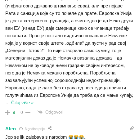
(инфлаторно државно штампање евра), али пре појаве
Рата и санкција које су то почеле да прате. Европска Унија
је доста хетерогена групација, а очигледно је да Неко други
ван ЕУ (изнад ЕУ) даје смернице како се чланице требају
понашати. Прво је постало видљиво понашање Немачке
која је у корист своје штете „одбила“ да пусти у рад свој
„Северни Поток 2“. То није створило само сумњу, то је
материјални доказ да је Немачка вазална држава – да
Немачком не руководе њени грађани својим интересом,
него да је Немачка мекано поробљена. Поробљена
захваљујући успешној сорошоиднојм индоктринацији.
Наравно, сада је лако без страха од последица причати
голупчићима из Европске Уније да треба да се мање купају,
…
Čitaj više »
Odgovori
9
0
Alen
3 godine prije
Jop se lik zajebava s narodom
..