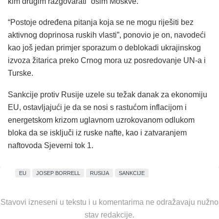
kim drugim razgovarati” osim Moskve.
“Postoje određena pitanja koja se ne mogu riješiti bez
aktivnog doprinosa ruskih vlasti”, ponovio je on, navodeći
kao još jedan primjer sporazum o deblokadi ukrajinskog
izvoza žitarica preko Crnog mora uz posredovanje UN-a i
Turske.
Sankcije protiv Rusije uzele su težak danak za ekonomiju
EU, ostavljajući je da se nosi s rastućom inflacijom i
energetskom krizom uglavnom uzrokovanom odlukom
bloka da se isključi iz ruske nafte, kao i zatvaranjem
naftovoda Sjeverni tok 1.
EU
JOSEP BORRELL
RUSIJA
SANKCIJE
Stavovi izneseni u tekstu i u komentarima ne odražavaju nužno
stav redakcije.