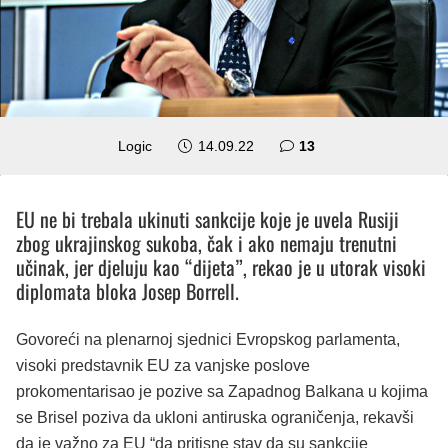
komentara
Logic
14.09.22
13
EU ne bi trebala ukinuti sankcije koje je uvela Rusiji
zbog ukrajinskog sukoba, čak i ako nemaju trenutni
učinak, jer djeluju kao “dijeta”, rekao je u utorak visoki
diplomata bloka Josep Borrell.
Govoreći na plenarnoj sjednici Evropskog parlamenta,
visoki predstavnik EU za vanjske poslove
prokomentarisao je pozive sa Zapadnog Balkana u kojima
se Brisel poziva da ukloni antiruska ograničenja, rekavši
da je važno za EU “da pritisne stav da su sankcije