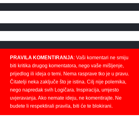
PRAVILA KOMENTIRANJA
: Vaši komentari ne smiju
biti kritika drugog komentatora, nego vaše mišljenje,
prijedlog ili ideja o temi. Nema rasprave tko je u pravu.
Čitatelji neka zaključe što je istina. Cilj nije polemika,
nego napredak svih Logičara. Inspiracija, umjesto
uvjeravanja. Ako nemate ideju, ne komentirajte. Ne
budete li respektirali pravila, biti će te blokirani.