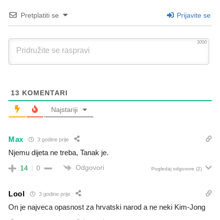
Pretplatiti se
Prijavite se
3000
13
KOMENTARI
Najstariji
Max
3 godine prije
Njemu dijeta ne treba, Tanak je.
Odgovori
14
0
Pogledaj odgovore
(2)
Lool
3 godine prije
On je najveca opasnost za hrvatski narod a ne neki Kim-Jong