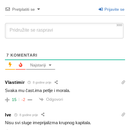
Pretplatiti se
Prijavite se
3000
7
KOMENTARI
Najstariji
Vlastimir
8 godine prije
Svaka mu čast.ima petlje i morala.
Odgovori
15
-2
Ive
8 godine prije
Nisu svi sluge imeprijalizma krupnog kapitala.