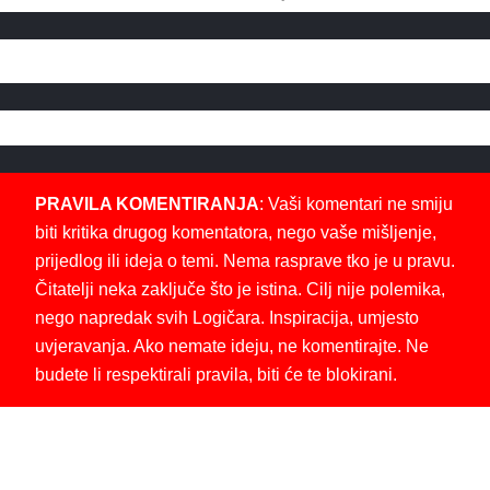
PRAVILA KOMENTIRANJA
: Vaši komentari ne smiju
biti kritika drugog komentatora, nego vaše mišljenje,
prijedlog ili ideja o temi. Nema rasprave tko je u pravu.
Čitatelji neka zaključe što je istina. Cilj nije polemika,
nego napredak svih Logičara. Inspiracija, umjesto
uvjeravanja. Ako nemate ideju, ne komentirajte. Ne
budete li respektirali pravila, biti će te blokirani.