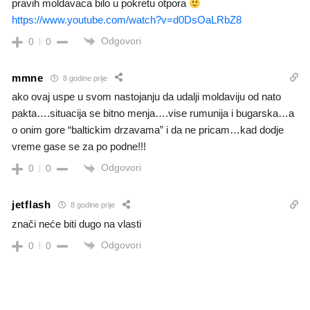
pravih moldavaca bilo u pokretu otpora
https://www.youtube.com/watch?v=d0DsOaLRbZ8
Odgovori
0
0
mmne
8 godine prije
ako ovaj uspe u svom nastojanju da udalji moldaviju od nato
pakta….situacija se bitno menja….vise rumunija i bugarska…a
o onim gore “baltickim drzavama” i da ne pricam…kad dodje
vreme gase se za po podne!!!
Odgovori
0
0
jetflash
8 godine prije
znači neće biti dugo na vlasti
Odgovori
0
0