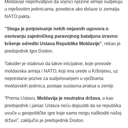
Moldavije neprihvatljivo da vojnici njezine armije sudjeluju
u mješovitim jedinicama, posebice ako dolaze iz zemalja
NATO pakta.
“Stoga je potpisivanje nekih nejasnih ugovora o
osnivanju zajedničkog paravojnog bataljuna izravno
kršenje odredbi Ustava Republike Moldavije”
, rekao je
predsjednik Igor Dodon.
Također je istaknuo da takve inicijative, koje provode
moldavska armija i NATO, koji ima urede u Kišinjevu, uz
neprestane pozive za sudjelovanjem u vježbama
moldavskih jedinica, postaje sustavna praksa u zemlji.
“Prema Ustavu,
Moldavija je neutralna država
, a kao
predsjednik i jamac Ustava neću dopustiti da se republika
uvuče u geopolitičke igre koje samo mogu naškoditi našoj
državi”, zaključio je predsjednik Dodon.