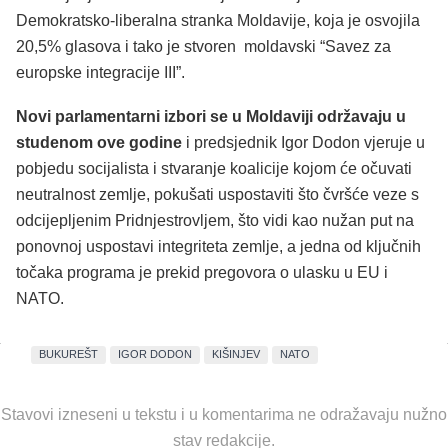
Demokratsko-liberalna stranka Moldavije, koja je osvojila
20,5% glasova i tako je stvoren moldavski “Savez za
europske integracije III”.
Novi parlamentarni izbori se u Moldaviji održavaju u
studenom ove godine
i predsjednik Igor Dodon vjeruje u
pobjedu socijalista i stvaranje koalicije kojom će očuvati
neutralnost zemlje, pokušati uspostaviti što čvršće veze s
odcijepljenim Pridnjestrovljem, što vidi kao nužan put na
ponovnoj uspostavi integriteta zemlje, a jedna od ključnih
točaka programa je prekid pregovora o ulasku u EU i
NATO.
BUKUREŠT
IGOR DODON
KIŠINJEV
NATO
Stavovi izneseni u tekstu i u komentarima ne odražavaju nužno
stav redakcije.