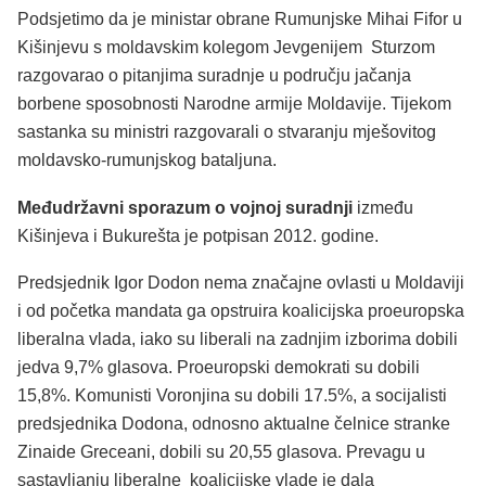
Podsjetimo da je ministar obrane Rumunjske Mihai Fifor u
Kišinjevu s moldavskim kolegom Jevgenijem Sturzom
razgovarao o pitanjima suradnje u području jačanja
borbene sposobnosti Narodne armije Moldavije. Tijekom
sastanka su ministri razgovarali o stvaranju mješovitog
moldavsko-rumunjskog bataljuna.
Međudržavni sporazum o vojnoj suradnji
između
Kišinjeva i Bukurešta je potpisan 2012. godine.
Predsjednik Igor Dodon nema značajne ovlasti u Moldaviji
i od početka mandata ga opstruira koalicijska proeuropska
liberalna vlada, iako su liberali na zadnjim izborima dobili
jedva 9,7% glasova. Proeuropski demokrati su dobili
15,8%. Komunisti Voronjina su dobili 17.5%, a socijalisti
predsjednika Dodona, odnosno aktualne čelnice stranke
Zinaide Greceani, dobili su 20,55 glasova. Prevagu u
sastavljanju liberalne koalicijske vlade je dala