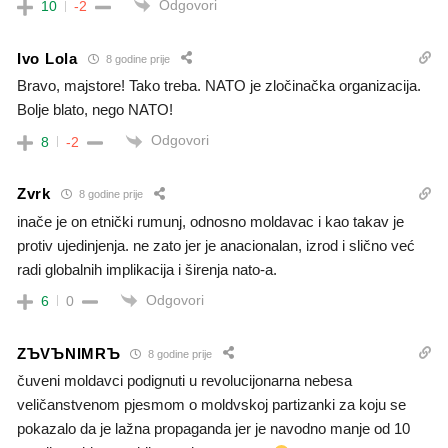
Odgovori
10
-2
Ivo Lola
8 godine prije
Bravo, majstore! Tako treba. NATO je zločinačka organizacija.
Bolje blato, nego NATO!
Odgovori
8
-2
Zvrk
8 godine prije
inače je on etnički rumunj, odnosno moldavac i kao takav je
protiv ujedinjenja. ne zato jer je anacionalan, izrod i slično već
radi globalnih implikacija i širenja nato-a.
Odgovori
6
0
ZЪVЪNIMRЪ
8 godine prije
čuveni moldavci podignuti u revolucijonarna nebesa
veličanstvenom pjesmom o moldvskoj partizanki za koju se
pokazalo da je lažna propaganda jer je navodno manje od 10