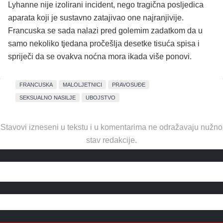
Lyhanne nije izolirani incident, nego tragična posljedica
aparata koji je sustavno zatajivao one najranjivije.
Francuska se sada nalazi pred golemim zadatkom da u
samo nekoliko tjedana pročešlja desetke tisuća spisa i
spriječi da se ovakva noćna mora ikada više ponovi.
FRANCUSKA
MALOLJETNICI
PRAVOSUĐE
SEKSUALNO NASILJE
UBOJSTVO
Stavovi izneseni u tekstu i u komentarima ne odražavaju nužno
stav redakcije.