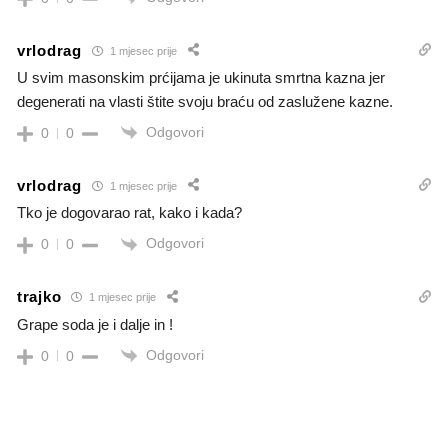
vrlodrag
1 mjesec prije
U svim masonskim prćijama je ukinuta smrtna kazna jer
degenerati na vlasti štite svoju braću od zaslužene kazne.
Odgovori
0
0
vrlodrag
1 mjesec prije
Tko je dogovarao rat, kako i kada?
Odgovori
0
0
trajko
1 mjesec prije
Grape soda je i dalje in !
Odgovori
0
0