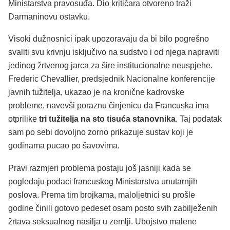
Ministarstva pravosuđa. Dio kritičara otvoreno traži
Darmaninovu ostavku.
Visoki dužnosnici ipak upozoravaju da bi bilo pogrešno
svaliti svu krivnju isključivo na sudstvo i od njega napraviti
jedinog žrtvenog jarca za šire institucionalne neuspjehe.
Frederic Chevallier, predsjednik Nacionalne konferencije
javnih tužitelja, ukazao je na kronične kadrovske
probleme, navevši poraznu činjenicu da Francuska ima
otprilike
tri tužitelja na sto tisuća stanovnika
. Taj podatak
sam po sebi dovoljno zorno prikazuje sustav koji je
godinama pucao po šavovima.
Pravi razmjeri problema postaju još jasniji kada se
pogledaju podaci francuskog Ministarstva unutarnjih
poslova. Prema tim brojkama, maloljetnici su prošle
godine činili gotovo pedeset osam posto svih zabilježenih
žrtava seksualnog nasilja u zemlji. Ubojstvo malene