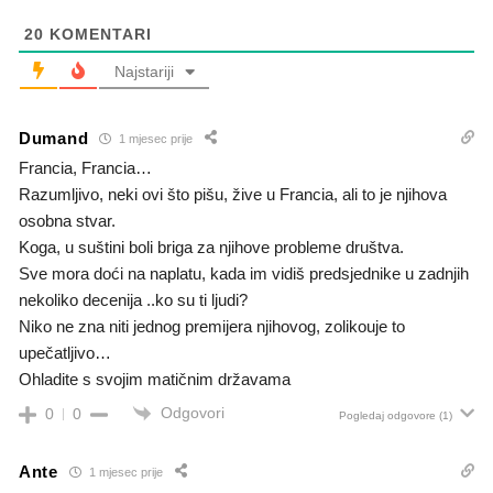
20
KOMENTARI
Najstariji
Dumand
1 mjesec prije
Francia, Francia…
Razumljivo, neki ovi što pišu, žive u Francia, ali to je njihova
osobna stvar.
Koga, u suštini boli briga za njihove probleme društva.
Sve mora doći na naplatu, kada im vidiš predsjednike u zadnjih
nekoliko decenija ..ko su ti ljudi?
Niko ne zna niti jednog premijera njihovog, zolikouje to
upečatljivo…
Ohladite s svojim matičnim državama
Odgovori
0
0
Pogledaj odgovore
(1)
Ante
1 mjesec prije