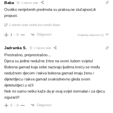
Baba
1 mjesec prije
Ovoliko neriješenih predmeta su praksa,ne slučajnost,ili
propust.
1 mjesec prije zadnji put uredio Baba
Odgovori
1
0
Pogledaj odgovore
(1)
Jadranka S.
1 mjesec prije
Prestrašno, preprestrašno…
Djeca su jedine nedužne žrtve na ovom ludom svijetu!
Bolesna gamad koja sebe nazivaju ljudima kreću se među
nedužnom djecom i takva bolesna gamad imaju ženu i
dijete/djecu i takva gamad svakodnevno gleda svom
djetetu/djeci u oči!
Nek mi samo netko kaže da je ovaj svijet normalan i za djecu
siguran!!!
Odgovori
0
0