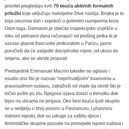
prioritet pregledaju svih
70 tisuća aktivnih formalnih
pritužbi
koje uključuju maloljetne žrtve nasilja. Brojka je to
koja oduzima dah i svjedoči o golemim razmjerima krize.
Osim toga, Darmanin je obećao inspekcijsko izvješće u
roku od petnaest dana računajući od prošlog petka te je
sazvao glavne francuske prokuratore u Parizu, jasno
poručivši da će uslijediti disciplinske mjere, od ukora do
smjena, ako se utvrde propusti.
Predsjednik Emmanuel Macron također se oglasio i
osudio ono što je nazvao “neprihvatljivim” kvarovima u
pravosudnom sustavu, zatraživši od vlade da utvrdi što je
točno pošlo po zlu. Njegova izjava dolazi u trenutku dok
bijes na ulicama ne jenjava. Oko šest tisuća ljudi okupilo
se u nedjelju u tihoj povorci u Fleuranceu, Lyhanninu
rodnom mjestu, dok su udruge za zaštitu djece i
feminističke skupine pozvale na prosvjede ispred sudova i