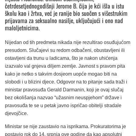
četrdesetjednogodišnji Jerome B. čija je kći išla u istu
školu kao i žrtva, već je ranije bio suočen s višestrukim
prijavama za seksualno nasilje, uključujući i ono nad
maloljetnicima.
Nijedan od tih predmeta nikada nije rezultirao osuđujućom
presudom. Slučajevi su redom odbačeni, obustavljeni ili
ostavljeni da trunu u ladicama, što je nakon uhićenja
izazvalo val gnjeva diljem zemlje. Javnost s pravom pita
kako je netko s takvim dosjeom uopće mogao biti na
slobodi i u blizini djece. Odgovor na to pitanje sada traži i
ministar pravosuđa Gerald Darmanin, koji je ovaj slučaj
bez okolišanja nazvao “užasnim neuspjehom” države i
pravosuđa te se u petak javno ispričao obitelji stradale
djevojčice.
Ministar se nije zaustavio na isprikama. Prokuratorima je
postavio rok do 14. srpnja ove godine da kao apsolutni