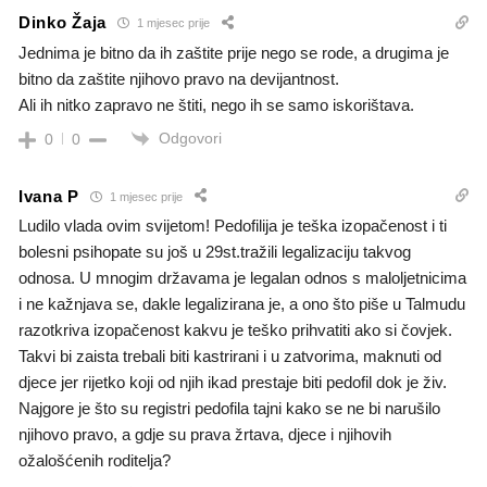
Dinko Žaja
1 mjesec prije
Jednima je bitno da ih zaštite prije nego se rode, a drugima je
bitno da zaštite njihovo pravo na devijantnost.
Ali ih nitko zapravo ne štiti, nego ih se samo iskorištava.
Odgovori
0
0
Ivana P
1 mjesec prije
Ludilo vlada ovim svijetom! Pedofilija je teška izopačenost i ti
bolesni psihopate su još u 29st.tražili legalizaciju takvog
odnosa. U mnogim državama je legalan odnos s maloljetnicima
i ne kažnjava se, dakle legalizirana je, a ono što piše u Talmudu
razotkriva izopačenost kakvu je teško prihvatiti ako si čovjek.
Takvi bi zaista trebali biti kastrirani i u zatvorima, maknuti od
djece jer rijetko koji od njih ikad prestaje biti pedofil dok je živ.
Najgore je što su registri pedofila tajni kako se ne bi narušilo
njihovo pravo, a gdje su prava žrtava, djece i njihovih
ožalošćenih roditelja?