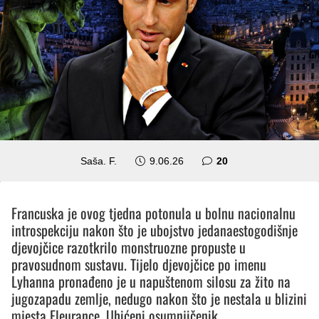
komentara
Saša. F.
9.06.26
20
Francuska je ovog tjedna potonula u bolnu nacionalnu
introspekciju nakon što je ubojstvo jedanaestogodišnje
djevojčice razotkrilo monstruozne propuste u
pravosudnom sustavu. Tijelo djevojčice po imenu
Lyhanna pronađeno je u napuštenom silosu za žito na
jugozapadu zemlje, nedugo nakon što je nestala u blizini
mjesta Fleurance. Uhićeni osumnjičenik,