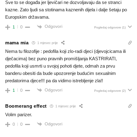
Sve to se događa jer ljevičari ne dozvoljavaju da se stranci
kazne. Zato ljudi sa stotinama kaznenih dijela i dalje šetaju po
Europskim državama.
Odgovori
1
0
Pogledaj odgovore
(1)
mama mia
1 mjesec prije
Nema tu filozofije : pedofila koji zlo-radi djeci (djevojcicama ili
dječacima) bez puno pravnih promišljanja KASTRIRATI,
pedofila koji usmrti u svojoj pohoti djete, odmah za prvu
banderu obesiti da bude upozorenje budućim sexualnim
predatorima djece!!! pa da vidimo istrebljenje zla!!
Odgovori
1
0
Pogledaj odgovore
(2)
Boomerang effect
1 mjesec prije
Volim parizer.
Odgovori
0
0