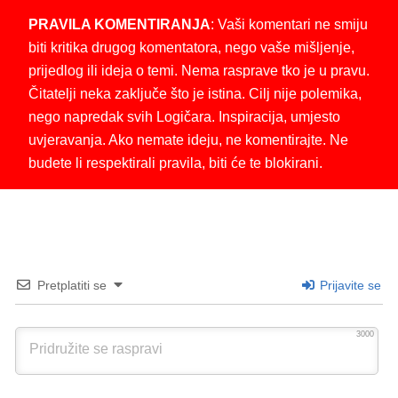
PRAVILA KOMENTIRANJA
: Vaši komentari ne smiju
biti kritika drugog komentatora, nego vaše mišljenje,
prijedlog ili ideja o temi. Nema rasprave tko je u pravu.
Čitatelji neka zaključe što je istina. Cilj nije polemika,
nego napredak svih Logičara. Inspiracija, umjesto
uvjeravanja. Ako nemate ideju, ne komentirajte. Ne
budete li respektirali pravila, biti će te blokirani.
Pretplatiti se
Prijavite se
3000