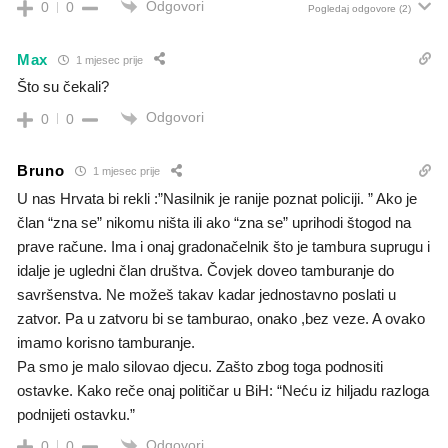
Odgovori
0
0
Pogledaj odgovore
(2)
Max
1 mjesec prije
Što su čekali?
Odgovori
0
0
Bruno
1 mjesec prije
U nas Hrvata bi rekli :”Nasilnik je ranije poznat policiji. ” Ako je
član “zna se” nikomu ništa ili ako “zna se” uprihodi štogod na
prave račune. Ima i onaj gradonačelnik što je tambura suprugu i
idalje je ugledni član društva. Čovjek doveo tamburanje do
savršenstva. Ne možeš takav kadar jednostavno poslati u
zatvor. Pa u zatvoru bi se tamburao, onako ,bez veze. A ovako
imamo korisno tamburanje.
Pa smo je malo silovao djecu. Zašto zbog toga podnositi
ostavke. Kako reče onaj političar u BiH: “Neću iz hiljadu razloga
podnijeti ostavku.”
Odgovori
0
0