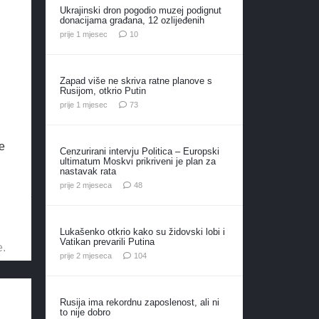
Ukrajinski dron pogodio muzej podignut
donacijama građana, 12 ozlijeđenih
komentara
prije 1 mjesec
10
Zapad više ne skriva ratne planove s
Rusijom, otkrio Putin
komentara
prije 1 mjesec
73
e
Cenzurirani intervju Politica – Europski
ultimatum Moskvi prikriveni je plan za
nastavak rata
komentara
prije 2 mjeseca
48
Lukašenko otkrio kako su židovski lobi i
Vatikan prevarili Putina
e.
komentara
prije 2 mjeseca
104
Rusija ima rekordnu zaposlenost, ali ni
to nije dobro