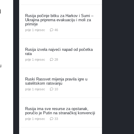
a
Rusija počinje bitku za Harkov i Sumi –
Ukrajina priprema evakuaciju i moli za
primirje
komentara
prije 1 mjesec
46
Rusija izvela najveći napad od početka
rata
komentara
prije 1 mjesec
28
u
Ruski Rassvet mijenja pravila igre u
satelitskom ratovanju
komentara
prije 1 mjesec
10
Rusija ima sve resurse za opstanak,
poručio je Putin na stranačkoj konvenciji
komentara
prije 1 mjesec
33