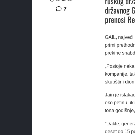
ruskog drž
državnog G
komentara
7
prenosi Re
GAIL, najveći 
primi prethod
prekine snabdi
„Postoje neka
kompanije, tak
skupštini dion
Jain je istak
oko petinu uk
tona godišnje
“Dakle, genera
deset do 15 p