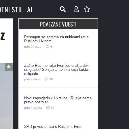
OTNI STIL
AI
POVEZANE VIJESTI
z
Pentagon se sprema za nuklearni rat s
Rusijom i Kinom
komentara
prije 22 sata
44
Zašto Rusi ne ruše tvornice oružja dok
se grade? Genijalna taktika koja košta
milijarde
komentara
prije 7 dana
38
Novi zapovjednik Ukrajine: “Rusija nema
pravo postojati
komentara
prije 2 tjedna
14
SAD je već u ratu s Rusijom, tvrdi