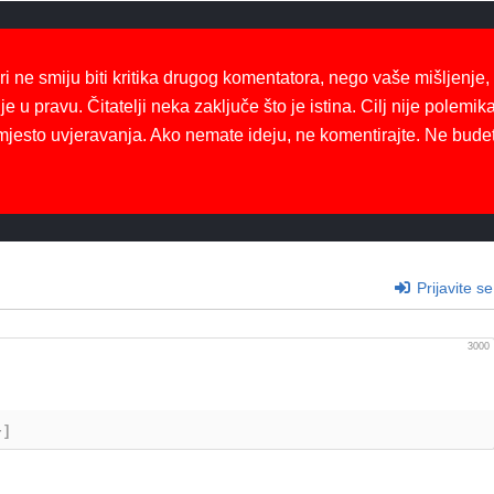
ri ne smiju biti kritika drugog komentatora, nego vaše mišljenje,
je u pravu. Čitatelji neka zaključe što je istina. Cilj nije polemika
mjesto uvjeravanja. Ako nemate ideju, ne komentirajte. Ne bude
Prijavite se
3000
+]