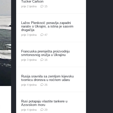
Tucker Carlson
komentara
prije 2 tjedna
15
Lažov Plenković ponavlja zapadni
narativ o Ukrajini, a istina je sasvim
drugačija
komentara
prije 3 tjedna
47
Francuska premješta proizvodnju
smrtonosnog oružja u Ukrajinu
komentara
prije 3 tjedna
16
Rusija sravnila sa zemljom kijevsku
tvornicu dronova u noćnom udaru
komentara
prije 4 tjedna
26
Rusi potapaju vlastite tankere u
u
Azovskom moru
komentara
prije 4 tjedna
29