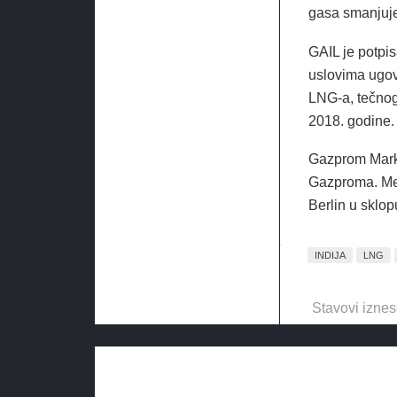
gasa smanjuje
GAIL je potpi
uslovima ugov
LNG-a, tečnog
2018. godine.
Gazprom Mark
Gazproma.
Me
Berlin u sklop
INDIJA
LNG
Stavovi iznes