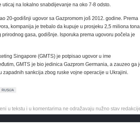
 uticaj na lokalno snabdijevanje na oko 7-8 odsto.
sao 20-godišnji ugovor sa Gazpromom još 2012. godine. Prema
ora, kompanija je trebalo da kupuje u prosjeku 2,5 miliona tona
 prirodnog gasa, godišnje. Isporuka prema ugovoru počela je
eting Singapore (GMTS) je potpisao ugovor u ime
đutim, GMTS je bio jedinica Gazprom Germania, a zauzeo ga j
u zapadnih sankcija zbog ruske vojne operacije u Ukrajini.
RUSIJA
eni u tekstu i u komentarima ne odražavaju nužno stav redakcij