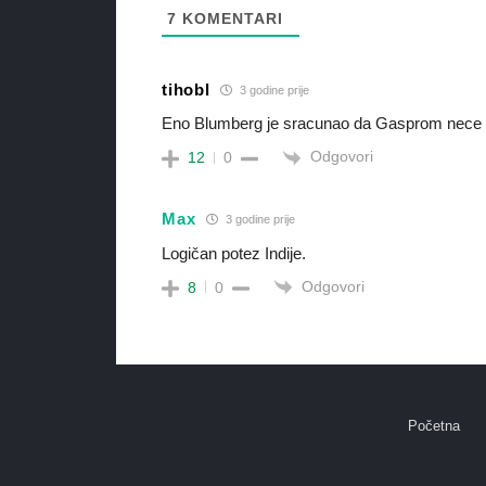
7
KOMENTARI
tihobl
3 godine prije
Eno Blumberg je sracunao da Gasprom nece p
Odgovori
12
0
Max
3 godine prije
Logičan potez Indije.
Odgovori
8
0
Početna