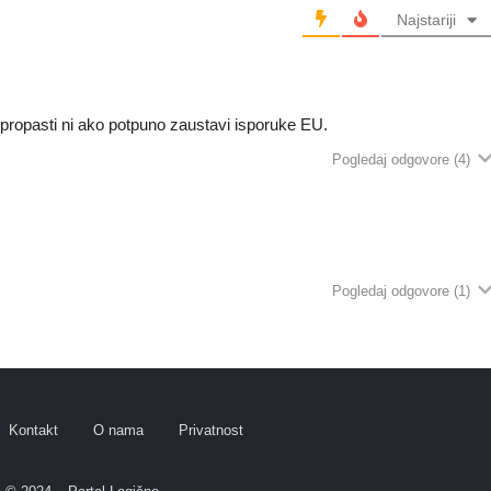
Najstariji
ropasti ni ako potpuno zaustavi isporuke EU.
Pogledaj odgovore
(4)
Pogledaj odgovore
(1)
Kontakt
O nama
Privatnost