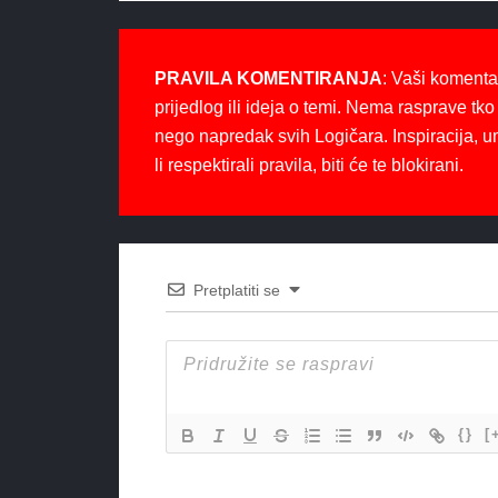
PRAVILA KOMENTIRANJA
: Vaši komenta
prijedlog ili ideja o temi. Nema rasprave tko 
nego napredak svih Logičara. Inspiracija, u
li respektirali pravila, biti će te blokirani.
Pretplatiti se
{}
[