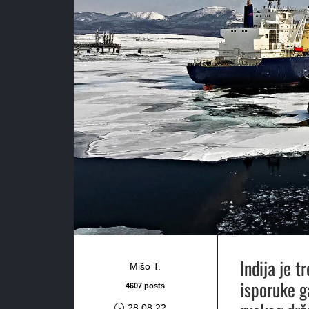
Indija je 
Mišo T.
isporuke g
4607 posts
28.08.22