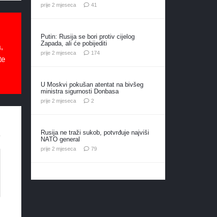
komentar
prije 2 mjeseca
41
Putin: Rusija se bori protiv cijelog
Zapada, ali će pobijediti
,
komentara
prije 2 mjeseca
174
te
U Moskvi pokušan atentat na bivšeg
ministra sigurnosti Donbasa
komentara
prije 2 mjeseca
2
Rusija ne traži sukob, potvrđuje najviši
NATO general
komentara
prije 2 mjeseca
79