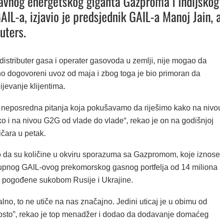
avnog energetskog giganta Gazproma i indijskog
AIL-a, izjavio je predsjednik GAIL-a Manoj Jain, 
uters.
distributer gasa i operater gasovoda u zemlji, nije mogao da
no dogovoreni uvoz od maja i zbog toga je bio primoran da
jevanje klijentima.
 neposredna pitanja koja pokušavamo da riješimo kako na nivo
o i na nivou G2G od vlade do vlade“, rekao je on na godišnjoj
ičara u petak.
ao da su količine u okviru sporazuma sa Gazpromom, koje iznose
upnog GAIL-ovog prekomorskog gasnog portfelja od 14 miliona
, pogođene sukobom Rusije i Ukrajine.
lno, to ne utiče na nas značajno. Jedini uticaj je u obimu od
osto”, rekao je top menadžer i dodao da dodavanje domaćeg