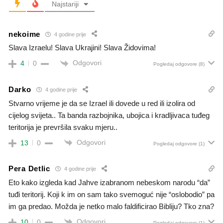
Najstariji
nekoime
4 godine prije
Slava Izraelu! Slava Ukrajini! Slava Židovima!
Odgovori
4
0
Pogledaj odgovore
(8)
Darko
4 godine prije
Stvarno vrijeme je da se Izrael ili dovede u red ili izolira od
cijelog svijeta.. Ta banda razbojnika, ubojica i kradljivaca tuđeg
teritorija je prevršila svaku mjeru..
Odgovori
13
0
Pogledaj odgovore
(1)
Pera Detlic
4 godine prije
Eto kako izgleda kad Jahve izabranom nebeskom narodu “da”
tuđi teritorij. Koji k im on sam tako svemoguć nije “oslobodio” pa
im ga predao. Možda je netko malo faldificirao Bibliju? Tko zna?
Odgovori
10
0
Pogledaj odgovore
(1)