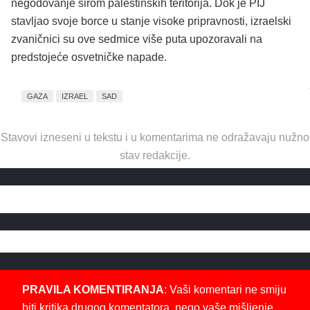
negodovanje širom palestinskih teritorija.
Dok je PIJ
stavljao svoje borce u stanje visoke pripravnosti, izraelski
zvaničnici su ove sedmice više puta upozoravali na
predstojeće osvetničke napade.
GAZA
IZRAEL
SAD
Stavovi izneseni u tekstu i u komentarima ne odražavaju nužno
stav redakcije.
PRAVILA KOMENTIRANJA
: Vaši komentari ne smiju
biti kritika drugog komentatora, nego vaše mišljenje,