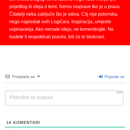
prijedlog ili ideja o temi. Nema rasprave tko je u pravu.
Čitatelji neka zaključe što je istina. Cilj nije polemika,
nego napredak svih Logičara. Inspiracija, umjesto
uvjeravanja. Ako nemate ideju, ne komentirajte. Ne
budete li respektirali pravila, biti će te blokirani.
Pretplatiti se
Prijavite se
3000
16
KOMENTARI