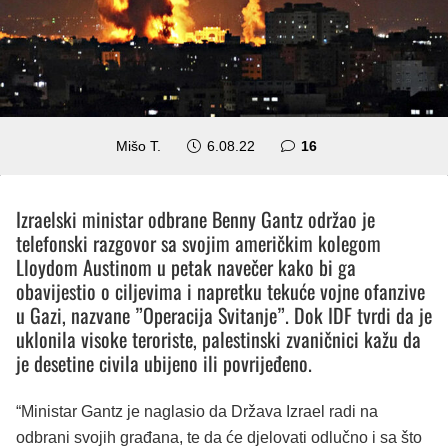
komentara
Mišo T.
6.08.22
16
Izraelski ministar odbrane Benny Gantz održao je
telefonski razgovor sa svojim američkim kolegom
Lloydom Austinom u petak navečer kako bi ga
obavijestio o ciljevima i napretku tekuće vojne ofanzive
u Gazi, nazvane ”Operacija Svitanje”. Dok IDF tvrdi da je
uklonila visoke teroriste, palestinski zvaničnici kažu da
je desetine civila ubijeno ili povrijeđeno.
“Ministar Gantz je naglasio da Država Izrael radi na
odbrani svojih građana, te da će djelovati odlučno i sa što