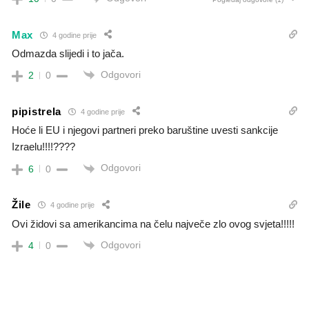
Max
4 godine prije
Odmazda slijedi i to jača.
Odgovori
2
0
pipistrela
4 godine prije
Hoće li EU i njegovi partneri preko baruštine uvesti sankcije
Izraelu!!!!????
Odgovori
6
0
Žile
4 godine prije
Ovi židovi sa amerikancima na čelu največe zlo ovog svjeta!!!!!
Odgovori
4
0