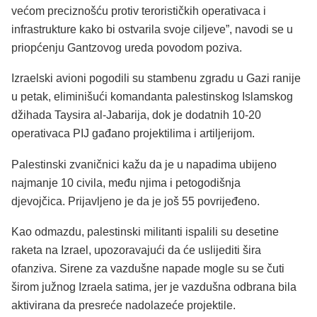
većom preciznošću protiv terorističkih operativaca i
infrastrukture kako bi ostvarila svoje ciljeve”, navodi se u
priopćenju Gantzovog ureda povodom poziva.
Izraelski avioni pogodili su stambenu zgradu u Gazi ranije
u petak, eliminišući komandanta palestinskog Islamskog
džihada Taysira al-Jabarija, dok je dodatnih 10-20
operativaca PIJ gađano projektilima i artiljerijom.
Palestinski zvaničnici kažu da je u napadima ubijeno
najmanje 10 civila, među njima i petogodišnja
djevojčica. Prijavljeno je da je još 55 povrijeđeno.
Kao odmazdu, palestinski militanti ispalili su desetine
raketa na Izrael, upozoravajući da će uslijediti šira
ofanziva. Sirene za vazdušne napade mogle su se čuti
širom južnog Izraela satima, jer je vazdušna odbrana bila
aktivirana da presreće nadolazeće projektile.