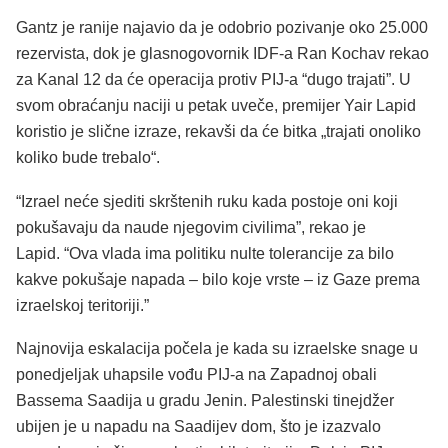
Gantz je ranije najavio da je odobrio pozivanje oko 25.000
rezervista, dok je glasnogovornik IDF-a Ran Kochav rekao
za Kanal 12 da će operacija protiv PIJ-a “dugo trajati”. U
svom obraćanju naciji u petak uveče, premijer Yair Lapid
koristio je slične izraze, rekavši da će bitka „trajati onoliko
koliko bude trebalo“.
“Izrael neće sjediti skrštenih ruku kada postoje oni koji
pokušavaju da naude njegovim civilima”, rekao je
Lapid. “Ova vlada ima politiku nulte tolerancije za bilo
kakve pokušaje napada – bilo koje vrste – iz Gaze prema
izraelskoj teritoriji.”
Najnovija eskalacija počela je kada su izraelske snage u
ponedjeljak uhapsile vođu PIJ-a na Zapadnoj obali
Bassema Saadija u gradu Jenin.
Palestinski tinejdžer
ubijen je u napadu na Saadijev dom, što je izazvalo