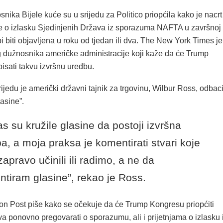
nika Bijele kuće su u srijedu za Politico priopćila kako je nacrt
e o izlasku Sjedinjenih Država iz sporazuma NAFTA u završnoj
bi biti objavljena u roku od tjedan ili dva. The New York Times je
og dužnosnika američke administracije koji kaže da će Trump
pisati takvu izvršnu uredbu.
ijedu je američki državni tajnik za trgovinu, Wilbur Ross, odbac
asine”.
s su kružile glasine da postoji izvršna
a, a moja praksa je komentirati stvari koje
apravo učinili ili radimo, a ne da
tiram glasine”, rekao je Ross.
n Post piše kako se očekuje da će Trump Kongresu priopćiti
a ponovno pregovarati o sporazumu, ali i prijetnjama o izlasku 