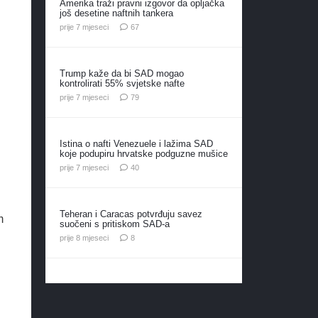
Amerika traži pravni izgovor da opljačka
još desetine naftnih tankera
komentara
prije 7 mjeseci
67
Trump kaže da bi SAD mogao
kontrolirati 55% svjetske nafte
komentara
prije 7 mjeseci
79
Istina o nafti Venezuele i lažima SAD
koje podupiru hrvatske podguzne mušice
komentara
prije 7 mjeseci
40
Teheran i Caracas potvrđuju savez
m
suočeni s pritiskom SAD-a
komentara
prije 8 mjeseci
8