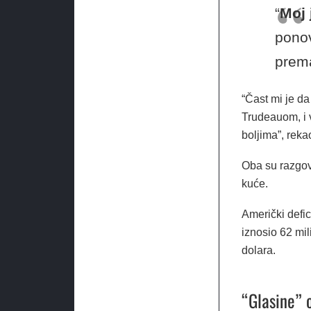
“
Moj 
ponov
prema
“Čast mi je d
Trudeauom, i vj
boljima”, reka
Oba su razgovo
kuće.
Američki defi
iznosio 62 mil
dolara.
“Glasine” 