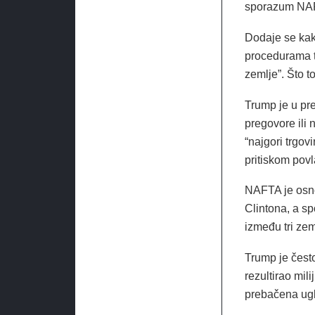
sporazum NAFTA
Dodaje se kako
procedurama t
zemlje”. Što t
Trump je u pre
pregovore ili 
“najgori trgo
pritiskom povl
NAFTA je osno
Clintona, a s
između tri zem
Trump je čest
rezultirao mil
prebačena ug