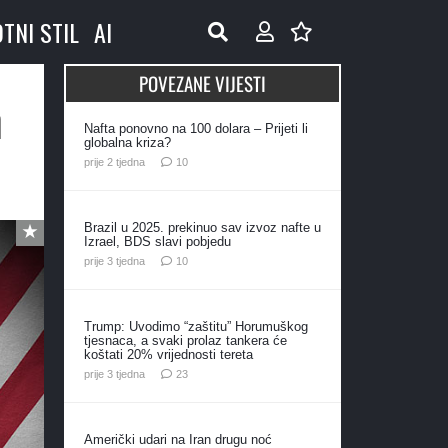
OTNI STIL
AI
POVEZANE VIJESTI
m
Nafta ponovno na 100 dolara – Prijeti li
globalna kriza?
komentara
prije 2 tjedna
10
Brazil u 2025. prekinuo sav izvoz nafte u
Izrael, BDS slavi pobjedu
komentara
prije 3 tjedna
10
Trump: Uvodimo “zaštitu” Horumuškog
tjesnaca, a svaki prolaz tankera će
koštati 20% vrijednosti tereta
komentara
prije 3 tjedna
23
Američki udari na Iran drugu noć