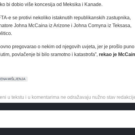
o bi dobio više koncesija od Meksika i Kanade.
TA-e se protivi nekoliko istaknutih republikanskih zastupnika,
enatore Johna McCaina iz Arizone i Johna Cornyna iz Teksasa,
litico.
ovno pregovarao o nekim od njegovih uvjeta, jer je prošlo puno
im, povlačenje bi bilo sramotno i katastrofa”,
rekao je McCai
ENA MIŠLJENJA
eni u tekstu i u komentarima ne odražavaju nužno stav redakcij