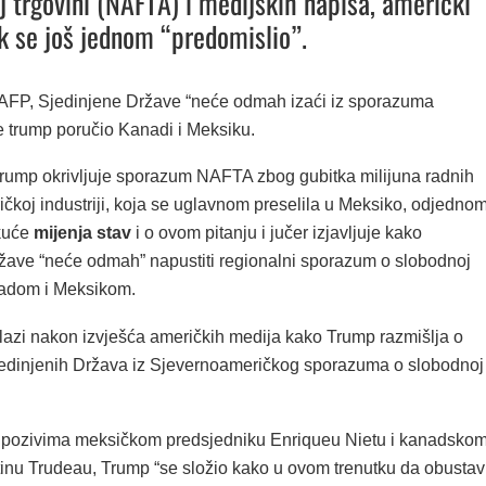
j trgovini (NAFTA) i medijskih napisa, američki
k se još jednom “predomislio”.
AFP, Sjedinjene Države “neće odmah izaći iz sporazuma
e trump poručio Kanadi i Meksiku.
rump okrivljuje sporazum NAFTA zbog gubitka milijuna radnih
čkoj industriji, koja se uglavnom preselila u Meksiko, odjedno
 kuće
mijenja stav
i o ovom pitanju i jučer izjavljuje kako
žave “neće odmah” napustiti regionalni sporazum o slobodnoj
nadom i Meksikom.
lazi nakon izvješća američkih medija kako Trump razmišlja o
edinjenih Država iz Sjevernoameričkog sporazuma o slobodnoj
 pozivima meksičkom predsjedniku Enriqueu Nietu i kanadsko
tinu Trudeau, Trump “se složio kako u ovom trenutku da obustavi