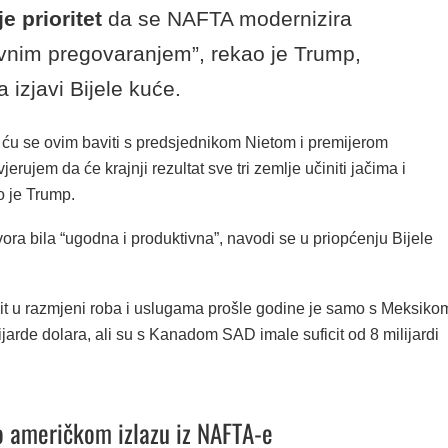
je prioritet
da se NAFTA modernizira
nim pregovaranjem”, rekao je Trump,
 izjavi Bijele kuće.
a ću se ovim baviti s predsjednikom Nietom i premijerom
erujem da će krajnji rezultat sve tri zemlje učiniti jačima i
o je Trump.
ra bila “ugodna i produktivna”, navodi se u priopćenju Bijele
cit u razmjeni roba i uslugama prošle godine je samo s Meksiko
ijarde dolara, ali su s Kanadom SAD imale suficit od 8 milijardi
o američkom izlazu iz NAFTA-e