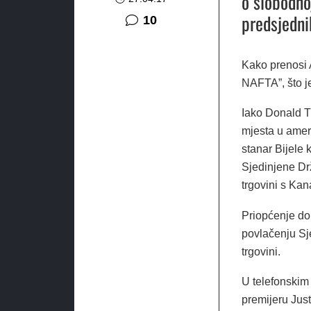
o slobodno
predsjedni
komentara
10
Kako prenosi 
NAFTA”, što j
Iako Donald T
mjesta u ameri
stanar Bijele
Sjedinjene Dr
trgovini s Ka
Priopćenje do
povlačenju Sj
trgovini.
U telefonskim
premijeru Jus