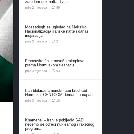
zaredom dok nafta divlja
komentara
prije 2 mjeseca
99
Mossadegh se ugledao na Meksiko:
Nacionalizacija iranske nafte i danas
inspiracija
komentara
prije 3 mjeseca
2
Francuska šalje nosač zrakoplova
prema Hormuškom tjesnacu
komentara
prije 3 mjeseca
93
Iran blokirao američki ratni brod kod
Hormuza, CENTCOM demantira napad
komentara
prije 3 mjeseca
10
Khamenei – Iran je pobijedio SAD,
nećemo se odreći nuklearnog i raketnog
programa
komentar