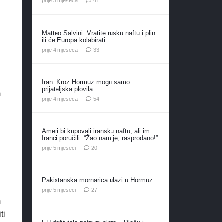
prije 3 mjeseca
41
Matteo Salvini: Vratite rusku naftu i plin
ili će Europa kolabirati
komentara
prije 4 mjeseca
33
Iran: Kroz Hormuz mogu samo
prijateljska plovila
m
komentara
prije 4 mjeseca
54
Ameri bi kupovali iransku naftu, ali im
Iranci poručili: “Žao nam je, rasprodano!”
komentara
prije 5 mjeseci
20
Pakistanska mornarica ulazi u Hormuz
komentara
prije 5 mjeseci
27
m
ti