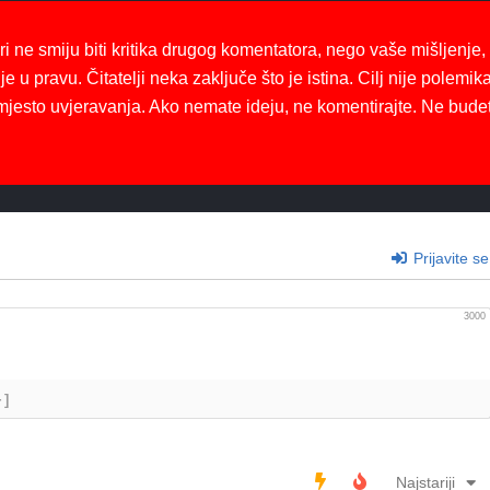
ri ne smiju biti kritika drugog komentatora, nego vaše mišljenje,
je u pravu. Čitatelji neka zaključe što je istina. Cilj nije polemika
mjesto uvjeravanja. Ako nemate ideju, ne komentirajte. Ne bude
Prijavite se
3000
+]
Najstariji