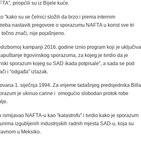
”, priopćili su iz Bijele kuće.
 “kako su se čelnici složili da brzo i prema internim
reba nastaviti pregovore o sporazumu NAFTA u korist sve tri
o točno znači, nije pojašnjeno.
dizbornoj kampanji 2016. godine iznio program koji je uključiv
napuštanje trgovinskog sporazuma, za kojeg je tvrdio da je
vinski sporazum kojeg su SAD ikada potpisale”, a sada se pod
ači i “odgađa” izlazak.
vana 1. siječnja 1994. Za vrijeme tadašnjeg predsjednika Billa
porazum je ukinuo carine i omogućio slobodan protok robe
lje.
o ismijavao NAFTA-u kao “katastrofu” i tvrdio kako je sporazum
ijunima izgubljenih industrijskih radnih mjesta SAD-u, koja su
lavnom u Meksiko.