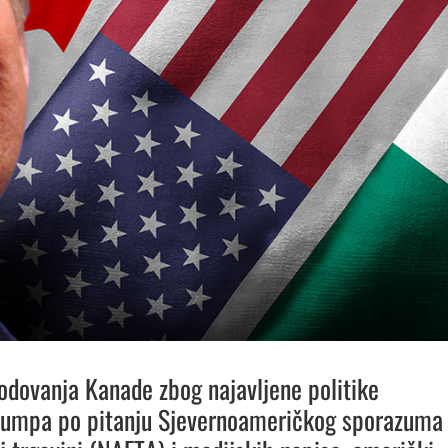
dovanja Kanade zbog najavljene politike
rumpa po pitanju Sjevernoameričkog sporazuma