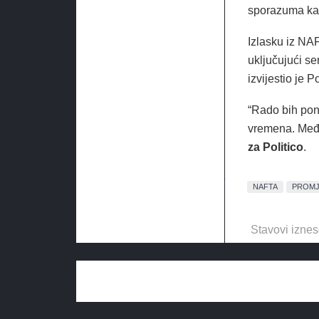
sporazuma kak
Izlasku iz NAF
uključujući s
izvijestio je Po
“Rado bih pon
vremena. Međut
za Politico
.
NAFTA
PROMJ
Stavovi iznes