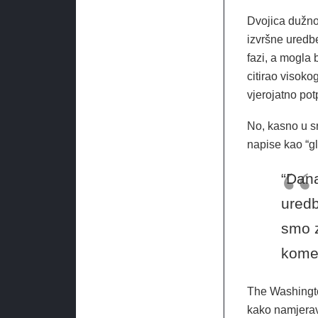
Dvojica dužnos
izvršne uredb
fazi, a mogla 
citirao visok
vjerojatno pot
No, kasno u sr
napise kao “gl
“Dana
uredb
smo z
komen
The Washingto
kako namjerav