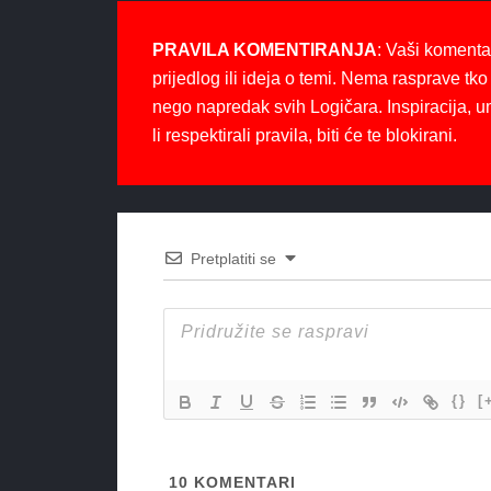
PRAVILA KOMENTIRANJA
: Vaši komenta
prijedlog ili ideja o temi. Nema rasprave tko 
nego napredak svih Logičara. Inspiracija, u
li respektirali pravila, biti će te blokirani.
Pretplatiti se
{}
[
10
KOMENTARI