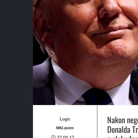
Nakon nego
Logic
Donalda T
5951 posts
27.04.17