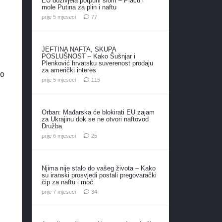
EU doživjela potpuni slom – Plaču i
mole Putina za plin i naftu
komentara
prije 5 mjeseci
77
JEFTINA NAFTA, SKUPA
POSLUŠNOST – Kako Šušnjar i
Plenković hrvatsku suverenost prodaju
za američki interes
ao
komentara
prije 5 mjeseci
115
Orban: Mađarska će blokirati EU zajam
za Ukrajinu dok se ne otvori naftovod
Družba
komentara
prije 6 mjeseci
25
Njima nije stalo do vašeg života – Kako
su iranski prosvjedi postali pregovarački
čip za naftu i moć
komentara
prije 7 mjeseci
34