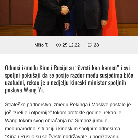
komentara
Mišo T.
25.12.22
28
Odnosi između Kine i Rusije su “čvrsti kao kamen” i svi
spoljni pokušaji da se posije razdor među susjedima biće
uzaludni, rekao je u nedjelju kineski ministar spoljnih
poslova Wang Yi.
Strateško partnerstvo između Pekinga i Moskve postalo je
još “zrelije i otpornije” tokom protekle godine, rekao je
Wang tokom svog obraćanja na Simpozijumu o
međunarodnoj situaciji i kineskim spoljnim odnosima.
“Kina i Rusija su se čvrsto podržavale u podržavanju