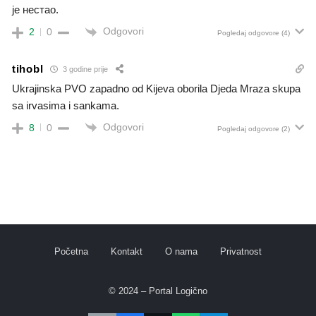
је нестао.
Odgovori
2
0
Pogledaj odgovore
(4)
tihobl
3 godine prije
Ukrajinska PVO zapadno od Kijeva oborila Djeda Mraza skupa
sa irvasima i sankama.
Odgovori
8
0
Pogledaj odgovore
(2)
Početna
Kontakt
O nama
Privatnost
© 2024 – Portal Logično