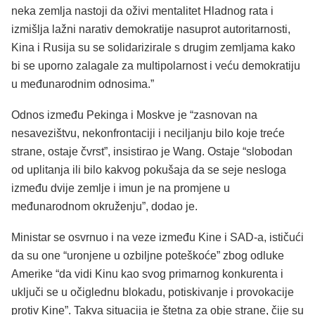
neka zemlja nastoji da oživi mentalitet Hladnog rata i
izmišlja lažni narativ demokratije nasuprot autoritarnosti,
Kina i Rusija su se solidarizirale s drugim zemljama kako
bi se uporno zalagale za multipolarnost i veću demokratiju
u međunarodnim odnosima.”
Odnos između Pekinga i Moskve je “zasnovan na
nesavezištvu, nekonfrontaciji i neciljanju bilo koje treće
strane, ostaje čvrst”, insistirao je Wang. Ostaje “slobodan
od uplitanja ili bilo kakvog pokušaja da se seje nesloga
između dvije zemlje i imun je na promjene u
međunarodnom okruženju”, dodao je.
Ministar se osvrnuo i na veze između Kine i SAD-a, ističući
da su one “uronjene u ozbiljne poteškoće” zbog odluke
Amerike “da vidi Kinu kao svog primarnog konkurenta i
uključi se u očiglednu blokadu, potiskivanje i provokacije
protiv Kine”. Takva situacija je štetna za obje strane, čije su