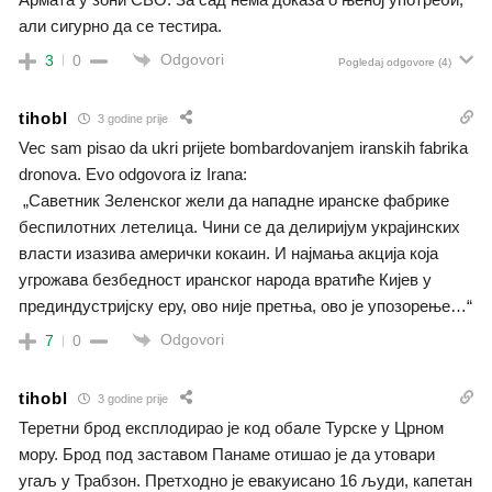
али сигурно да се тестира.
Odgovori
3
0
Pogledaj odgovore
(4)
tihobl
3 godine prije
Vec sam pisao da ukri prijete bombardovanjem iranskih fabrika
dronova. Evo odgovora iz Irana:
„Саветник Зеленског жели да нападне иранске фабрике
беспилотних летелица. Чини се да делиријум украјинских
власти изазива амерички кокаин. И најмања акција која
угрожава безбедност иранског народа вратиће Кијев у
прединдустријску еру, ово није претња, ово је упозорење…“
Odgovori
7
0
tihobl
3 godine prije
Теретни брод експлодирао је код обале Турске у Црном
мору. Брод под заставом Панаме отишао је да утовари
угаљ у Трабзон. Претходно је евакуисано 16 људи, капетан