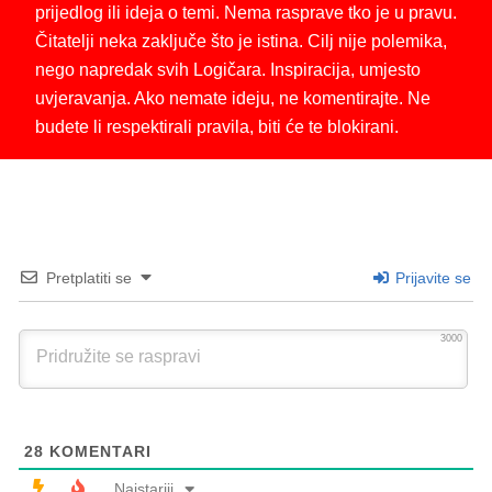
prijedlog ili ideja o temi. Nema rasprave tko je u pravu.
Čitatelji neka zaključe što je istina. Cilj nije polemika,
nego napredak svih Logičara. Inspiracija, umjesto
uvjeravanja. Ako nemate ideju, ne komentirajte. Ne
budete li respektirali pravila, biti će te blokirani.
Pretplatiti se
Prijavite se
3000
28
KOMENTARI
Najstariji