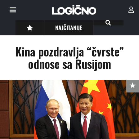
NAJČITANIJE
Kina pozdravlja “čvrste”
odnose sa Rusijom