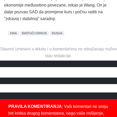
ekonomije međusobno povezane, rekao je Wang. On je
dalje pozvao SAD da promijene kurs i počnu raditi na
“zdravoj i stabilnoj” saradnji.
KINA
RASTUĆI ODNOSI
RUSIJA
Stavovi izneseni u tekstu i u komentarima ne odražavaju nužno
stav redakcije.
PRAVILA KOMENTIRANJA
: Vaši komentari ne smiju
biti kritika drugog komentatora, nego vaše mišljenje,