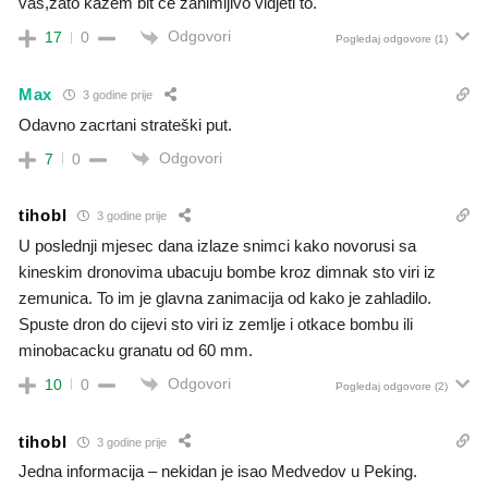
vas,zato kažem bit če zanimljivo vidjeti to.
Odgovori
17
0
Pogledaj odgovore
(1)
Max
3 godine prije
Odavno zacrtani strateški put.
Odgovori
7
0
tihobl
3 godine prije
U poslednji mjesec dana izlaze snimci kako novorusi sa
kineskim dronovima ubacuju bombe kroz dimnak sto viri iz
zemunica. To im je glavna zanimacija od kako je zahladilo.
Spuste dron do cijevi sto viri iz zemlje i otkace bombu ili
minobacacku granatu od 60 mm.
Odgovori
10
0
Pogledaj odgovore
(2)
tihobl
3 godine prije
Jedna informacija – nekidan je isao Medvedov u Peking.