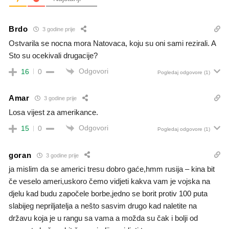
Brdo
3 godine prije
Ostvarila se nocna mora Natovaca, koju su oni sami rezirali. A
Sto su ocekivali drugacije?
Odgovori
16
0
Pogledaj odgovore
(1)
Amar
3 godine prije
Losa vijest za amerikance.
Odgovori
15
0
Pogledaj odgovore
(1)
goran
3 godine prije
ja mislim da se americi tresu dobro gaće,hmm rusija – kina bit
če veselo ameri,uskoro čemo vidjeti kakva vam je vojska na
djelu kad budu započele borbe,jedno se borit protiv 100 puta
slabijeg nepriljatelja a nešto sasvim drugo kad naletite na
državu koja je u rangu sa vama a možda su čak i bolji od