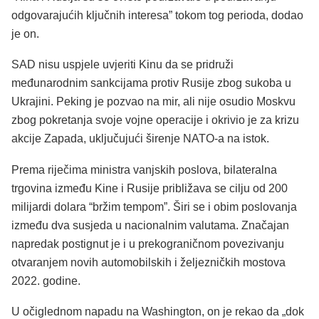
odgovarajućih ključnih interesa” tokom tog perioda, dodao
je on.
SAD nisu uspjele uvjeriti Kinu da se pridruži
međunarodnim sankcijama protiv Rusije zbog sukoba u
Ukrajini. Peking je pozvao na mir, ali nije osudio Moskvu
zbog pokretanja svoje vojne operacije i okrivio je za krizu
akcije Zapada, uključujući širenje NATO-a na istok.
Prema riječima ministra vanjskih poslova, bilateralna
trgovina između Kine i Rusije približava se cilju od 200
milijardi dolara “bržim tempom”. Širi se i obim poslovanja
između dva susjeda u nacionalnim valutama. Značajan
napredak postignut je i u prekograničnom povezivanju
otvaranjem novih automobilskih i željezničkih mostova
2022. godine.
U očiglednom napadu na Washington, on je rekao da „dok