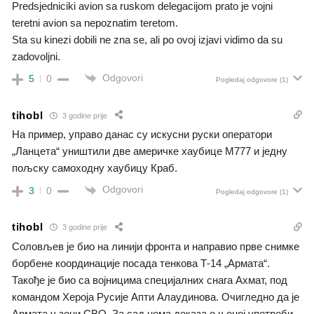
Predsjedniciki avion sa ruskom delegacijom prato je vojni
teretni avion sa nepoznatim teretom.
Sta su kinezi dobili ne zna se, ali po ovoj izjavi vidimo da su
zadovoljni.
Odgovori
5
0
Pogledaj odgovore
(1)
tihobl
3 godine prije
На пример, управо данас су искусни руски оператори
„Ланцета“ уништили две америчке хаубице М777 и једну
пољску самоходну хаубицу Краб.
Odgovori
3
0
Pogledaj odgovore
(1)
tihobl
3 godine prije
Соловљев је био на линији фронта и направио прве снимке
борбене координације посада тенкова Т-14 „Армата“.
Такође је био са војницима специјалних снага Ахмат, под
командом Хероја Русије Апти Алаудинова. Очигледно да је
Армата у зони СВО. За сад нема доказа о њеној употреби,