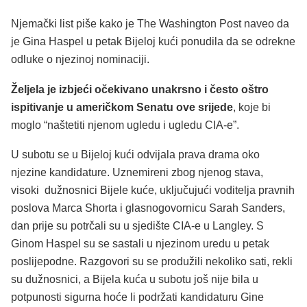
Njemački list piše kako je The Washington Post naveo da
je Gina Haspel u petak Bijeloj kući ponudila da se odrekne
odluke o njezinoj nominaciji.
Željela je izbjeći očekivano unakrsno i često oštro
ispitivanje u američkom Senatu ove srijede
, koje bi
moglo “naštetiti njenom ugledu i ugledu CIA-e”.
U subotu se u Bijeloj kući odvijala prava drama oko
njezine kandidature. Uznemireni zbog njenog stava,
visoki dužnosnici Bijele kuće, uključujući voditelja pravnih
poslova Marca Shorta i glasnogovornicu Sarah Sanders,
dan prije su potrčali su u sjedište CIA-e u Langley. S
Ginom Haspel su se sastali u njezinom uredu u petak
poslijepodne. Razgovori su se produžili nekoliko sati, rekli
su dužnosnici, a Bijela kuća u subotu još nije bila u
potpunosti sigurna hoće li podržati kandidaturu Gine