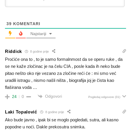
39
KOMENTARI
Najstariji
Riddick
8 godine prije
Proćiće ona to , to je samo formalnmost da se operu ruke , da
se ne kaže zločinac je na čelu CIA , posle kada ih neko bude
pitao nešto oko nje vezano za zločine reći će : mi smo već
uradili istragu , nismo našli ništa , biografija joj je čista kao
flaširana voda …
Odgovori
24
0
Pogledaj odgovore
(31)
Laki Topalović
8 godine prije
Ako bude javno , ipak bi se moglo pogledati, sutra, ali kasno
popodne u noći. Dakle prekosutra snimka.