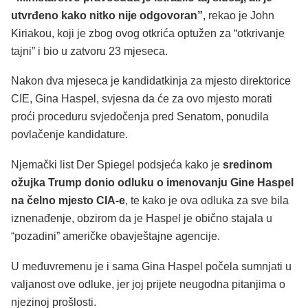
utvrđeno kako nitko nije odgovoran”
, rekao je John
Kiriakou, koji je zbog ovog otkrića optužen za “otkrivanje
tajni” i bio u zatvoru 23 mjeseca.
Nakon dva mjeseca je kandidatkinja za mjesto direktorice
CIE, Gina Haspel, svjesna da će za ovo mjesto morati
proći proceduru svjedočenja pred Senatom, ponudila
povlačenje kandidature.
Njemački list Der Spiegel podsjeća kako je
sredinom
ožujka Trump donio odluku o imenovanju Gine Haspel
na čelno mjesto CIA-e
, te kako je ova odluka za sve bila
iznenađenje, obzirom da je Haspel je obično stajala u
“pozadini” američke obavještajne agencije.
U međuvremenu je i sama Gina Haspel počela sumnjati u
valjanost ove odluke, jer joj prijete neugodna pitanjima o
njezinoj prošlosti.