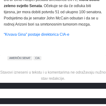
zeleno svjetlo Senata
. Očekuje se da će odluka biti
tijesna, jer mora dobiti potvrdu 51 od ukupno 100 senatora.
Podsjetimo da je senator John McCain odsutan i da se u
rodnoj Arizoni bori sa smrtonosnim tumorom mozga.
“Krvava Gina” postaje direktorica CIA-e
AMERIČKI SENAT
CIA
Stavovi izneseni u tekstu i u komentarima ne odražavaju nužno
stav redakcije.