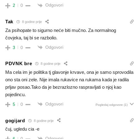
Odgovori
2
0
Tak
8 godine prije
Za psihopate to sigurno neće biti mučno. Za normalnog
čovjeka, taj bi se razbolio.
Odgovori
3
0
PDVNK bre
8 godine prije
Ma cela im je politika tj glavonje krvave, ona je samo sprovodila
ono sta oni zele. Nije imala rukavice na rukama kada je radila
prljav posao.Tako da je bezrazlozno raspravljati o njoj kao
pojedincu.
Odgovori
5
0
Pogledaj odgovore
(1)
gogijard
8 godine prije
čuj, ugledu cia -e
Odgovori
6
0