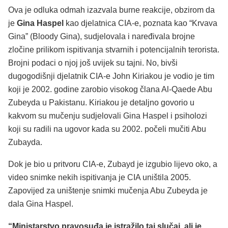
Ova je odluka odmah izazvala burne reakcije, obzirom da
je
Gina Haspel
kao djelatnica CIA-e, poznata kao “Krvava
Gina” (Bloody Gina), sudjelovala i naređivala brojne
zločine prilikom ispitivanja stvarnih i potencijalnih terorista.
Brojni podaci o njoj još uvijek su tajni. No, bivši
dugogodišnji djelatnik CIA-e John Kiriakou je vodio je tim
koji je 2002. godine zarobio visokog člana Al-Qaede Abu
Zubeyda u Pakistanu. Kiriakou je detaljno govorio u
kakvom su mučenju sudjelovali Gina Haspel i psiholozi
koji su radili na ugovor kada su 2002. počeli mučiti Abu
Zubayda.
Dok je bio u pritvoru CIA-e, Zubayd je izgubio lijevo oko, a
video snimke nekih ispitivanja je CIA uništila 2005.
Zapovijed za uništenje snimki mučenja Abu Zubeyda je
dala Gina Haspel.
“Ministarstvo pravosuđa je istražilo taj slučaj, ali je