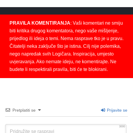
PRAVILA KOMENTIRANJA
: Vaši komentari ne smiju
biti kritika drugog komentatora, nego vaše mišljenje,
prijedlog ili ideja o temi. Nema rasprave tko je u pravu.
Čitatelji neka zaključe što je istina. Cilj nije polemika,
nego napredak svih Logičara. Inspiracija, umjesto
uvjeravanja. Ako nemate ideju, ne komentirajte. Ne
budete li respektirali pravila, biti će te blokirani.
Pretplatiti se
Prijavite se
3000