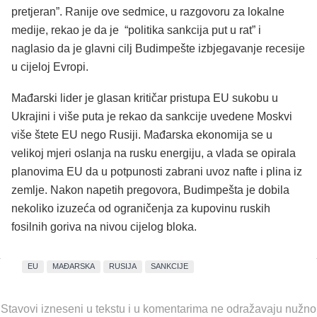
pretjeran”. Ranije ove sedmice, u razgovoru za lokalne
medije, rekao je da je “politika sankcija put u rat” i
naglasio da je glavni cilj Budimpešte izbjegavanje recesije
u cijeloj Evropi.
Mađarski lider je glasan kritičar pristupa EU sukobu u
Ukrajini i više puta je rekao da sankcije uvedene Moskvi
više štete EU nego Rusiji.
Mađarska ekonomija se u
velikoj mjeri oslanja na rusku energiju, a vlada se opirala
planovima EU da u potpunosti zabrani uvoz nafte i plina iz
zemlje.
Nakon napetih pregovora, Budimpešta je dobila
nekoliko izuzeća od ograničenja za kupovinu ruskih
fosilnih goriva na nivou cijelog bloka.
EU
MAĐARSKA
RUSIJA
SANKCIJE
Stavovi izneseni u tekstu i u komentarima ne odražavaju nužno