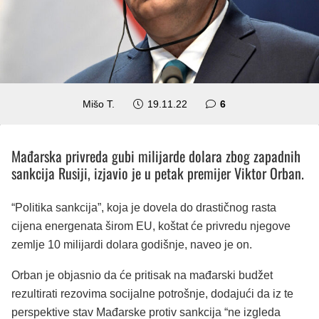
komentara
Mišo T.
19.11.22
6
Mađarska privreda gubi milijarde dolara zbog zapadnih
sankcija Rusiji, izjavio je u petak premijer Viktor Orban.
“Politika sankcija”, koja je dovela do drastičnog rasta
cijena energenata širom EU, koštat će privredu njegove
zemlje 10 milijardi dolara godišnje, naveo je on.
Orban je objasnio da će pritisak na mađarski budžet
rezultirati rezovima socijalne potrošnje, dodajući da iz te
perspektive stav Mađarske protiv sankcija “ne izgleda