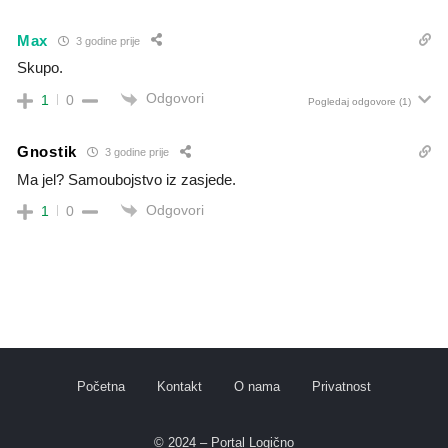
Max
3 godine prije
Skupo.
Odgovori
1
0
Pogledaj odgovore
(1)
Gnostik
3 godine prije
Ma jel? Samoubojstvo iz zasjede.
Odgovori
1
0
Početna
Kontakt
O nama
Privatnost
© 2024 – Portal Logično