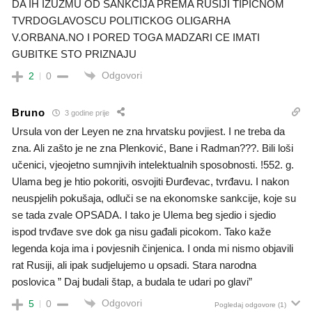
DA IH IZUZMU OD SANKCIJA PREMA RUSIJI TIPICNOM
TVRDOGLAVOSCU POLITICKOG OLIGARHA
V.ORBANA.NO I PORED TOGA MADZARI CE IMATI
GUBITKE STO PRIZNAJU
Odgovori
2
0
Bruno
3 godine prije
Ursula von der Leyen ne zna hrvatsku povjiest. I ne treba da
zna. Ali zašto je ne zna Plenković, Bane i Radman???. Bili loši
učenici, vjeojetno sumnjivih intelektualnih sposobnosti. !552. g.
Ulama beg je htio pokoriti, osvojiti Đurđevac, tvrđavu. I nakon
neuspjelih pokušaja, odluči se na ekonomske sankcije, koje su
se tada zvale OPSADA. I tako je Ulema beg sjedio i sjedio
ispod trvđave sve dok ga nisu gađali picokom. Tako kaže
legenda koja ima i povjesnih činjenica. I onda mi nismo objavili
rat Rusiji, ali ipak sudjelujemo u opsadi. Stara narodna
poslovica ” Daj budali štap, a budala te udari po glavi”
Odgovori
5
0
Pogledaj odgovore
(1)