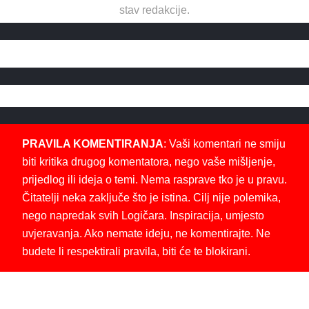
stav redakcije.
PRAVILA KOMENTIRANJA
: Vaši komentari ne smiju
biti kritika drugog komentatora, nego vaše mišljenje,
prijedlog ili ideja o temi. Nema rasprave tko je u pravu.
Čitatelji neka zaključe što je istina. Cilj nije polemika,
nego napredak svih Logičara. Inspiracija, umjesto
uvjeravanja. Ako nemate ideju, ne komentirajte. Ne
budete li respektirali pravila, biti će te blokirani.