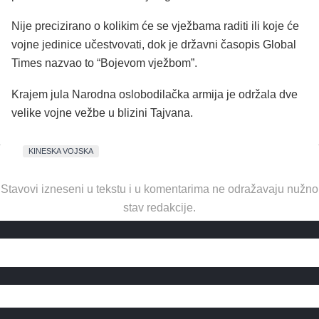
Nije precizirano o kolikim će se vježbama raditi ili koje će
vojne jedinice učestvovati, dok je državni časopis Global
Times nazvao to “Bojevom vježbom”.
Krajem jula Narodna oslobodilačka armija je održala dve
velike vojne vežbe u blizini Tajvana.
KINESKA VOJSKA
Stavovi izneseni u tekstu i u komentarima ne odražavaju nužno
stav redakcije.