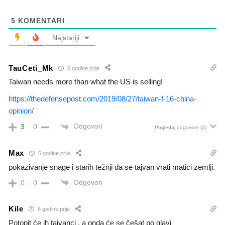
5
KOMENTARI
Najstariji
TauCeti_Mk
6 godine prije
Taiwan needs more than what the US is selling!
https://thedefensepost.com/2019/08/27/taiwan-f-16-china-
opinion/
Odgovori
3
0
Pogledaj odgovore
(2)
Max
6 godine prije
pokazivanje snage i starih težnji da se tajvan vrati matici zemlji.
Odgovori
0
0
Kile
6 godine prije
Potopit će ih tajvanci , a onda će se češat po glavi