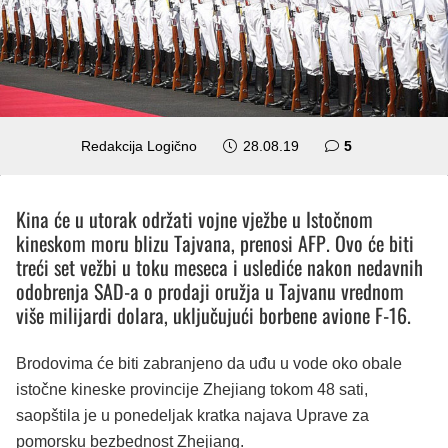
komentara
Redakcija Logično
28.08.19
5
Kina će u utorak održati vojne vježbe u Istočnom
kineskom moru blizu Tajvana, prenosi AFP. Ovo će biti
treći set vežbi u toku meseca i uslediće nakon nedavnih
odobrenja SAD-a o prodaji oružja u Tajvanu vrednom
više milijardi dolara, uključujući borbene avione F-16.
Brodovima će biti zabranjeno da uđu u vode oko obale
istočne kineske provincije Zhejiang tokom 48 sati,
saopštila je u ponedeljak kratka najava Uprave za
pomorsku bezbednost Zhejiang.