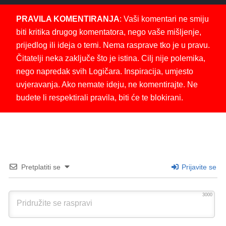
PRAVILA KOMENTIRANJA
: Vaši komentari ne smiju
biti kritika drugog komentatora, nego vaše mišljenje,
prijedlog ili ideja o temi. Nema rasprave tko je u pravu.
Čitatelji neka zaključe što je istina. Cilj nije polemika,
nego napredak svih Logičara. Inspiracija, umjesto
uvjeravanja. Ako nemate ideju, ne komentirajte. Ne
budete li respektirali pravila, biti će te blokirani.
Pretplatiti se
Prijavite se
3000