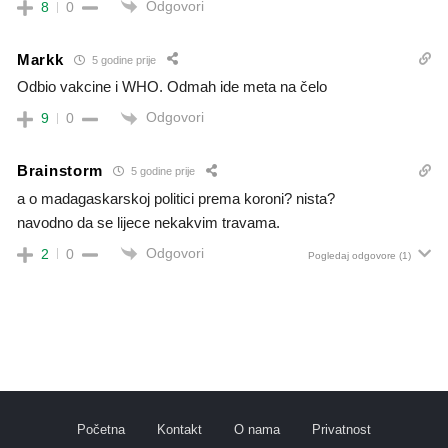
Odgovori
8
0
Markk
5 godine prije
Odbio vakcine i WHO. Odmah ide meta na čelo
Odgovori
9
0
Brainstorm
5 godine prije
a o madagaskarskoj politici prema koroni? nista?
navodno da se lijece nekakvim travama.
Odgovori
2
0
Pogledaj odgovore
(1)
Početna
Kontakt
O nama
Privatnost