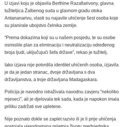
U izjavi koju je objavila Berthine Razafiarivony, glavna
tužiteljica Žalbenog suda u glavnom gradu otoka
Antananarivu, vlasti su najavile uhićenje šest osoba koje
su planirale ubojstvo čelnika zemlje.
“Prema dokazima koji su u našem posjedu, te su osobe
osmislile plan za eliminaciju i neutralizaciju određenog
broja ljudi, uključujući šefa države”, rekao je tužitelj.
Iako izjava nije potvrdila identitet uhićenih osoba, izjavila
je da je jedan stranac, dvoje državljana s dva
državljanstva, a troje državljana Madagaskara.
Policija je navodno istraživala navodnu zavjeru “nekoliko
mjeseci”, ali je djelovala tek sada, kada je napokon imala
priliku zadržati sve upletene.
Nije poznato dokle se zaplet razvio ili je li prije uhićenja
postojala vjerodostojna prijetnja životu predsjednika.