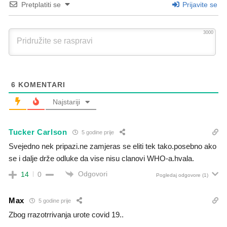
Pretplatiti se
Prijavite se
3000
6
KOMENTARI
Najstariji
Tucker Carlson
5 godine prije
Svejedno nek pripazi.ne zamjeras se eliti tek tako.posebno ako
se i dalje drže odluke da vise nisu clanovi WHO-a.hvala.
Odgovori
14
0
Pogledaj odgovore
(1)
Max
5 godine prije
Zbog rrazotrrivanja urote covid 19..