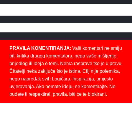
PRAVILA KOMENTIRANJA
: Vaši komentari ne smiju
biti kritika drugog komentatora, nego vaše mišljenje,
prijedlog ili ideja o temi. Nema rasprave tko je u pravu.
Čitatelji neka zaključe što je istina. Cilj nije polemika,
nego napredak svih Logičara. Inspiracija, umjesto
uvjeravanja. Ako nemate ideju, ne komentirajte. Ne
budete li respektirali pravila, biti će te blokirani.