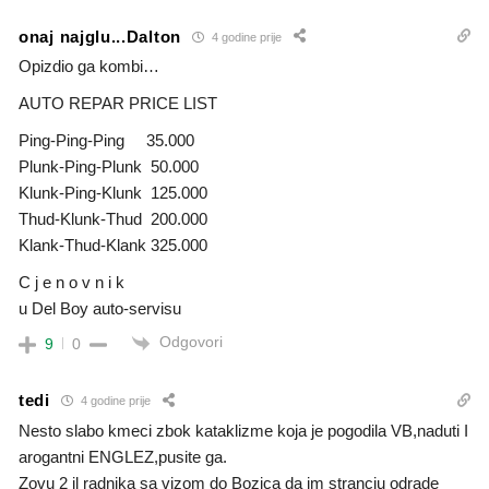
onaj najglu...Dalton
4 godine prije
Opizdio ga kombi…
AUTO REPAR PRICE LIST
Ping-Ping-Ping 35.000
Plunk-Ping-Plunk 50.000
Klunk-Ping-Klunk 125.000
Thud-Klunk-Thud 200.000
Klank-Thud-Klank 325.000
C j e n o v n i k
u Del Boy auto-servisu
Odgovori
9
0
tedi
4 godine prije
Nesto slabo kmeci zbok kataklizme koja je pogodila VB,naduti I
arogantni ENGLEZ,pusite ga.
Zovu 2 il radnika sa vizom do Bozica da im stranciu odrade