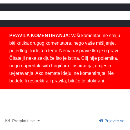
PRAVILA KOMENTIRANJA
: Vaši komentari ne smiju
biti kritika drugog komentatora, nego vaše mišljenje,
prijedlog ili ideja o temi. Nema rasprave tko je u pravu.
Čitatelji neka zaključe što je istina. Cilj nije polemika,
nego napredak svih Logičara. Inspiracija, umjesto
uvjeravanja. Ako nemate ideju, ne komentirajte. Ne
budete li respektirali pravila, biti će te blokirani.
Pretplatiti se
Prijavite se