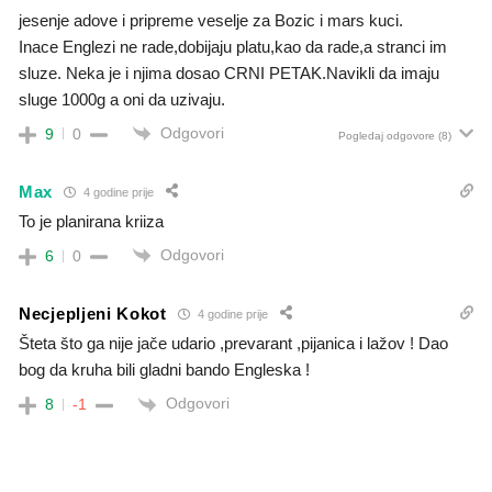
jesenje adove i pripreme veselje za Bozic i mars kuci.
Inace Englezi ne rade,dobijaju platu,kao da rade,a stranci im
sluze. Neka je i njima dosao CRNI PETAK.Navikli da imaju
sluge 1000g a oni da uzivaju.
Odgovori
9
0
Pogledaj odgovore
(8)
Max
4 godine prije
To je planirana kriiza
Odgovori
6
0
Necjepljeni Kokot
4 godine prije
Šteta što ga nije jače udario ,prevarant ,pijanica i lažov ! Dao
bog da kruha bili gladni bando Engleska !
Odgovori
8
-1