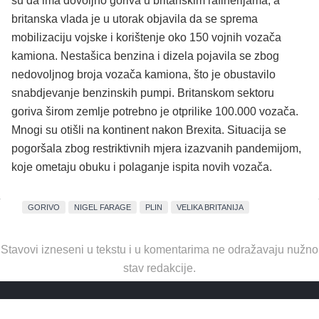
su da ima dovoljno goriva u britanskim rafinerijama, a
britanska vlada je u utorak objavila da se sprema
mobilizaciju vojske i korištenje oko 150 vojnih vozača
kamiona. Nestašica benzina i dizela pojavila se zbog
nedovoljnog broja vozača kamiona, što je obustavilo
snabdjevanje benzinskih pumpi. Britanskom sektoru
goriva širom zemlje potrebno je otprilike 100.000 vozača.
Mnogi su otišli ​​na kontinent nakon Brexita. Situacija se
pogoršala zbog restriktivnih mjera izazvanih pandemijom,
koje ometaju obuku i polaganje ispita novih vozača.
GORIVO
NIGEL FARAGE
PLIN
VELIKA BRITANIJA
Stavovi izneseni u tekstu i u komentarima ne odražavaju nužno
stav redakcije.