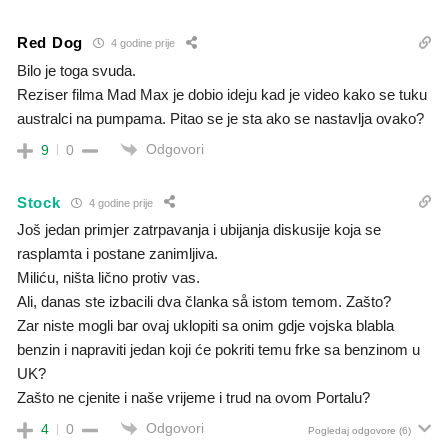
Red Dog
4 godine prije
Bilo je toga svuda.
Reziser filma Mad Max je dobio ideju kad je video kako se tuku
australci na pumpama. Pitao se je sta ako se nastavlja ovako?
Odgovori
9
0
Stock
4 godine prije
Još jedan primjer zatrpavanja i ubijanja diskusije koja se
rasplamta i postane zanimljiva.
Miliću, ništa lično protiv vas.
Ali, danas ste izbacili dva članka så istom temom. Zašto?
Zar niste mogli bar ovaj uklopiti sa onim gdje vojska blabla
benzin i napraviti jedan koji će pokriti temu frke sa benzinom u
UK?
Zašto ne cjenite i naše vrijeme i trud na ovom Portalu?
Odgovori
4
0
Pogledaj odgovore
(6)