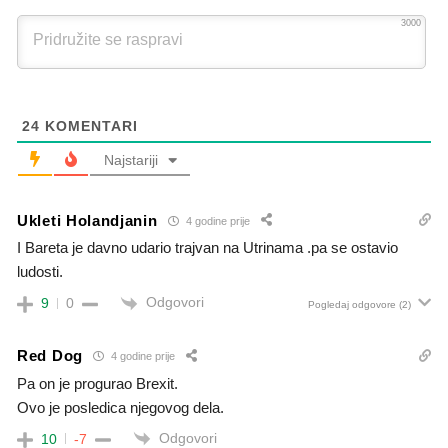
3000
24
KOMENTARI
Najstariji
Ukleti Holandjanin
4 godine prije
I Bareta je davno udario trajvan na Utrinama .pa se ostavio
ludosti.
Odgovori
9
0
Pogledaj odgovore
(2)
Red Dog
4 godine prije
Pa on je progurao Brexit.
Ovo je posledica njegovog dela.
Odgovori
10
-7