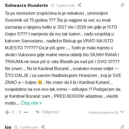
Schwarze Hunderte
3 godine prije
Ta po novinskim izvješćima to je nekakovi , umirovljeni
Svećenik od 75 godina ??? Što je najgore ta već su imali
saznanja o njegovu ludilu iz 2017 ste i 2018 ste gdje je ISTO
činjeo !!!??? I namjesto da mu tak ludom , nađu smještaj u
kakvom Samostanu , nadležni Biskup ga VRATI NA ISTO
MJESTO ?????? Da je još gore … Sotin je malo mjesto u
okolici Vukovara gdje malne nema obitelji što SILNIH RANA I
TRAUMA ne nose još iz rata 90setih pa sad još I OVO !!!!???
Ne znam .. No bi Kardinal Bozanić , svakako morao vidjet —
ŠTO DALJE i sa samim Nadbiskupom Hranićem , koji je SVE
ZNAO a – šutjeo
. Ne znam da li bi i Kardinal Kuharić ,
svojedobno na sve ovo tak mirno – odšutjeo !? Podsjećam da
je Kardinal Bozanić sam , PRED BOGOM adoptirao , vlastiti
motto
…
Čitaj više »
Odgovori
0
0
Pogledaj odgovore
(2)
Ico
3 godine prije