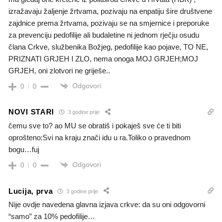
izražavaju žaljenje žrtvama, pozivaju na enpatiju šire društvene
zajdnice prema žrtvama, pozivaju se na smjernice i preporuke
za prevenciju pedofilije ali budaletine ni jednom rječju osudu
člana Crkve, službenika Božjeg, pedofilije kao pojave, TO NE,
PRIZNATI GRJEH I ZLO, nema onoga MOJ GRJEH;MOJ
GRJEH, oni zlotvori ne griješe..
Odgovori
0
0
NOVI STARI
3 godine prije
čemu sve to? ao MU se obratiš i pokaješ sve će ti biti
oprošteno:Svi na kraju znači idu u ra.Toliko o pravednom
bogu…fuj
Odgovori
0
0
Lucija, prva
3 godine prije
Nije ovdje navedena glavna izjava crkve: da su oni odgovorni
“samo” za 10% pedofilije…