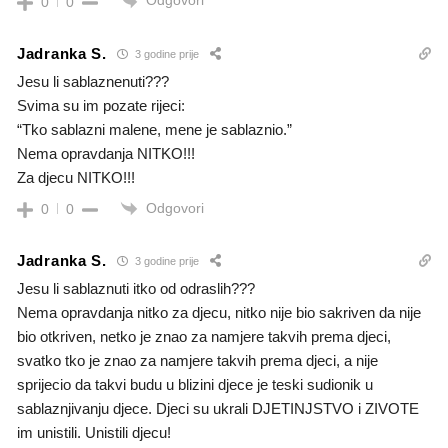
Odgovori
0
0
Jadranka S.
3 godine prije
Jesu li sablaznenuti???
Svima su im pozate rijeci:
“Tko sablazni malene, mene je sablaznio.”
Nema opravdanja NITKO!!!
Za djecu NITKO!!!
Odgovori
0
0
Jadranka S.
3 godine prije
Jesu li sablaznuti itko od odraslih???
Nema opravdanja nitko za djecu, nitko nije bio sakriven da nije
bio otkriven, netko je znao za namjere takvih prema djeci,
svatko tko je znao za namjere takvih prema djeci, a nije
sprijecio da takvi budu u blizini djece je teski sudionik u
sablaznjivanju djece. Djeci su ukrali DJETINJSTVO i ZIVOTE
im unistili. Unistili djecu!