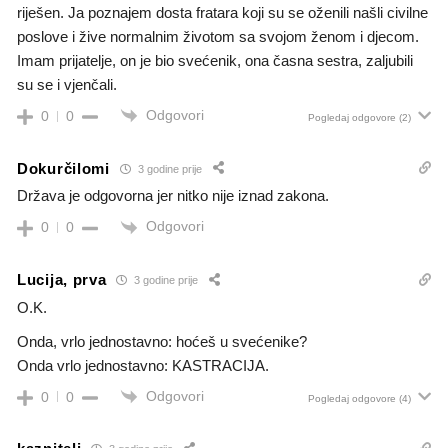
riješen. Ja poznajem dosta fratara koji su se oženili našli civilne
poslove i žive normalnim životom sa svojom ženom i djecom.
Imam prijatelje, on je bio svećenik, ona časna sestra, zaljubili
su se i vjenčali.
Odgovori
0
0
Pogledaj odgovore
(2)
Dokurčilomi
3 godine prije
Država je odgovorna jer nitko nije iznad zakona.
Odgovori
0
0
Lucija, prva
3 godine prije
O.K.
Onda, vrlo jednostavno: hoćeš u svećenike?
Onda vrlo jednostavno: KASTRACIJA.
Odgovori
0
0
Pogledaj odgovore
(4)