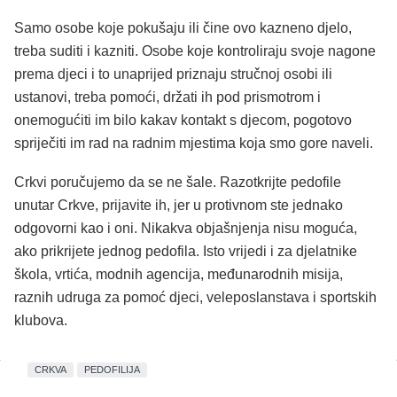
Samo osobe koje pokušaju ili čine ovo kazneno djelo,
treba suditi i kazniti. Osobe koje kontroliraju svoje nagone
prema djeci i to unaprijed priznaju stručnoj osobi ili
ustanovi, treba pomoći, držati ih pod prismotrom i
onemogućiti im bilo kakav kontakt s djecom, pogotovo
spriječiti im rad na radnim mjestima koja smo gore naveli.
Crkvi poručujemo da se ne šale. Razotkrijte pedofile
unutar Crkve, prijavite ih, jer u protivnom ste jednako
odgovorni kao i oni. Nikakva objašnjenja nisu moguća,
ako prikrijete jednog pedofila. Isto vrijedi i za djelatnike
škola, vrtića, modnih agencija, međunarodnih misija,
raznih udruga za pomoć djeci, veleposlanstava i sportskih
klubova.
CRKVA
PEDOFILIJA