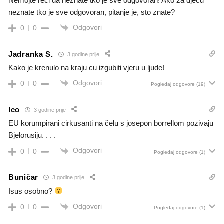
Nemojte reci da neznate tko je sve odgovoran! Ako za djecu
neznate tko je sve odgovoran, pitanje je, sto znate?
Odgovori
0
0
Jadranka S.
3 godine prije
Kako je krenulo na kraju cu izgubiti vjeru u ljude!
Odgovori
0
0
Pogledaj odgovore
(19)
Ico
3 godine prije
EU korumpirani cirkusanti na čelu s josepon borrellom pozivaju
Bjelorusiju. . . .
Odgovori
0
0
Pogledaj odgovore
(1)
Buničar
3 godine prije
Isus osobno?
Odgovori
0
0
Pogledaj odgovore
(1)