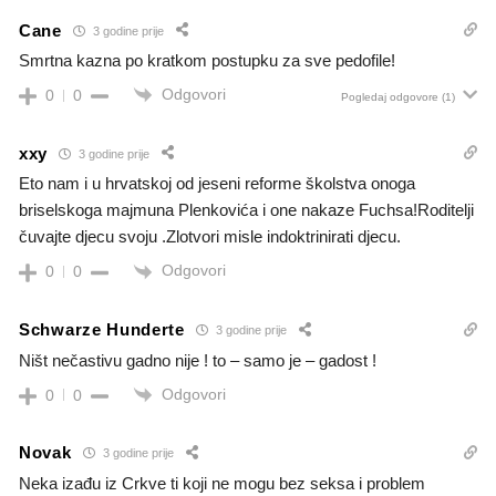
Cane
3 godine prije
Smrtna kazna po kratkom postupku za sve pedofile!
Odgovori
0
0
Pogledaj odgovore
(1)
xxy
3 godine prije
Eto nam i u hrvatskoj od jeseni reforme školstva onoga
briselskoga majmuna Plenkovića i one nakaze Fuchsa!Roditelji
čuvajte djecu svoju .Zlotvori misle indoktrinirati djecu.
Odgovori
0
0
Schwarze Hunderte
3 godine prije
Ništ nečastivu gadno nije ! to – samo je – gadost !
Odgovori
0
0
Novak
3 godine prije
Neka izađu iz Crkve ti koji ne mogu bez seksa i problem