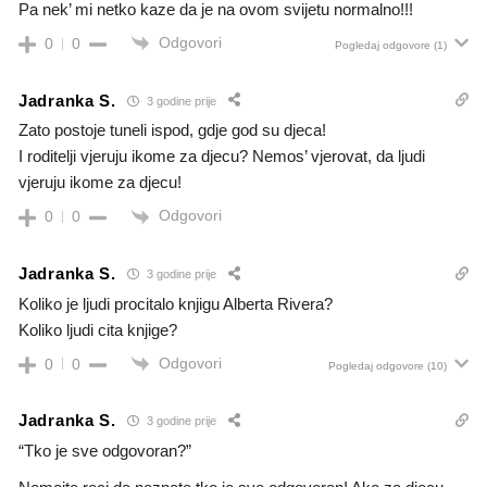
Pa nek’ mi netko kaze da je na ovom svijetu normalno!!!
Odgovori
0
0
Pogledaj odgovore
(1)
Jadranka S.
3 godine prije
Zato postoje tuneli ispod, gdje god su djeca!
I roditelji vjeruju ikome za djecu? Nemos’ vjerovat, da ljudi
vjeruju ikome za djecu!
Odgovori
0
0
Jadranka S.
3 godine prije
Koliko je ljudi procitalo knjigu Alberta Rivera?
Koliko ljudi cita knjige?
Odgovori
0
0
Pogledaj odgovore
(10)
Jadranka S.
3 godine prije
“Tko je sve odgovoran?”