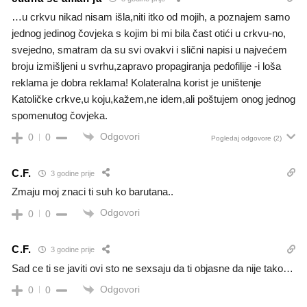
…u crkvu nikad nisam išla,niti itko od mojih, a poznajem samo
jednog jedinog čovjeka s kojim bi mi bila čast otići u crkvu-no,
svejedno, smatram da su svi ovakvi i slični napisi u najvećem
broju izmišljeni u svrhu,zapravo propagiranja pedofilije -i loša
reklama je dobra reklama! Kolateralna korist je uništenje
Katoličke crkve,u koju,kažem,ne idem,ali poštujem onog jednog
spomenutog čovjeka.
Odgovori
0
0
Pogledaj odgovore
(2)
C.F.
3 godine prije
Zmaju moj znaci ti suh ko barutana..
Odgovori
0
0
C.F.
3 godine prije
Sad ce ti se javiti ovi sto ne sexsaju da ti objasne da nije tako…
Odgovori
0
0