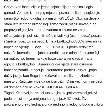
kaznitelj
3 godine prije
Crkva ,kao institucija,je jedna najobičnija sprdačina i leglo
gamadi. Ako ste iz manjeg mjesta i poznajete ljude ,pogledajte
samo tko redovno dolazi na misu.. -SVEĆENICI..ili su debela
stara isfrustrirana krmad koji samo žderu,sisaju novac,a na
propovijedi gorljivo seru o stvarima o kojima ne znaju
ništa,tj.obitelji i politici.. ..ili nešto mlađi koji (osim novca) pecaju
i (ne)vjernice.. ..ili su pedofilčine..ukratko,dno A 80% svećenika
uopće ne vjeruje u Boga.. -‘VJERNICI’..U prvim redovima
najveće kurvetine,preljubnice,nedojebane udane žene,one čiji
su muževi po terenima,koje traže zabranjeno voće,hrane
ego,itd..ukratko,dno ..Usredini crkve sjede stare osušene
babetine,zombi kategorija.. Neumorno prebiru krunicu ,popa
doživljavaju kao Boga i pokušavaju se molitvom izboriti za
mjesto u Raju…jer vide da se kraj bliži..IQ im većinom nije veći
od domaće obične kokoši.. -MUŠKARCI od 40-
70god..Klečavci,lbezmudi tupavci,lažovi,pokvarenjaci,prljavi
poduzetnici i moja omiljena kategorija..HDZ-ovci.. Žive
pokvareno preko tjedna,a onda nedjeljom redovno dođu u crkvu