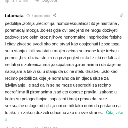
Odgovori
0
0
tatamata
3 godine prije
pedofilija ,zofilija ,necrofilija, homoseksualnost itd je nastrana ,
poremecaj mozga ,bolest gdje ovi pacijenti ne mogu dozivjeti
zadovoljstvo osim kroz njihove nenormalne i neprirodne fetishe
i citav zivot se svodi oko one stvari kao opsjednuti i zbog toga
su u stanju ciniti svastai u mojim ocima su osobe koje trebaju
pomoc ,bez obzira sto im na prvi pogled nista fizicki ne fali ..ali
ne fali ni sizofrenicarima ,socipatama ,piromanima i da dalje ne
nabrajam a takvi su u stanju da ucine stetu drustvu ,,isto kao
recimo pedofili za koje je normalno da im djeca sluze za
izivljavanje , e sad da ih se ne moze usporediti sa recimo
necrofilima ili piromanima ,sad eto donose pravila i zakone u
kojim su petogodisnjaci napaljeni i imaju pravo da traze
seksualne usluge od njih ,a oni ce biti tako dobri da pristanu na
to ako im zakon dozvoli odnosno ako su sve strane
…
Čitaj više
»