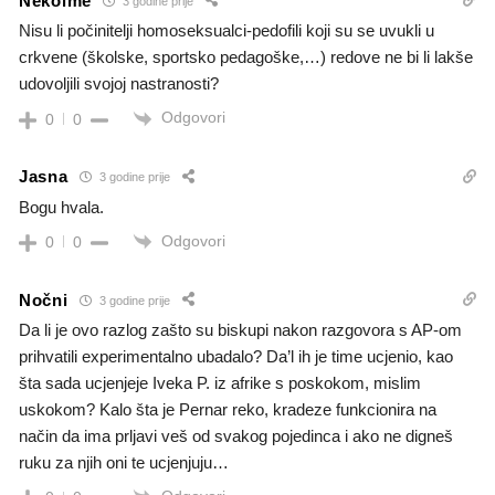
Nekoime
3 godine prije
Nisu li počinitelji homoseksualci-pedofili koji su se uvukli u
crkvene (školske, sportsko pedagoške,…) redove ne bi li lakše
udovoljili svojoj nastranosti?
Odgovori
0
0
Jasna
3 godine prije
Bogu hvala.
Odgovori
0
0
Nočni
3 godine prije
Da li je ovo razlog zašto su biskupi nakon razgovora s AP-om
prihvatili experimentalno ubadalo? Da’l ih je time ucjenio, kao
šta sada ucjenjeje Iveka P. iz afrike s poskokom, mislim
uskokom? Kalo šta je Pernar reko, kradeze funkcionira na
način da ima prljavi veš od svakog pojedinca i ako ne digneš
ruku za njih oni te ucjenjuju…