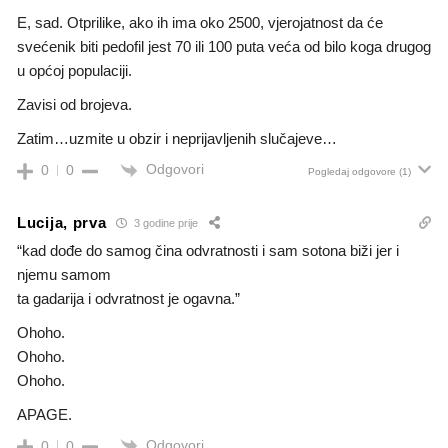
E, sad. Otprilike, ako ih ima oko 2500, vjerojatnost da će
svećenik biti pedofil jest 70 ili 100 puta veća od bilo koga drugog
u općoj populaciji.
Zavisi od brojeva.
Zatim…uzmite u obzir i neprijavljenih slučajeve…
Odgovori
0
0
Pogledaj odgovore
(1)
Lucija, prva
3 godine prije
“kad dođe do samog čina odvratnosti i sam sotona biži jer i
njemu samom
ta gadarija i odvratnost je ogavna.”
Ohoho.
Ohoho.
Ohoho.
APAGE.
Odgovori
0
0