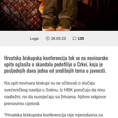
komentara
Logic
26.03.23
135
Hrvatska biskupska konferencija tek se na novinarske
upite oglasila o skandalu pedofilije u Crkvi, koja je
posljednjih dana jedna od središnjih tema u javnosti.
Na upit novinara biskupi su se očitovali o slučaju
svećeničkog nasilja u Sotinu. Iz HBK poručuju da nisu
nadležni, no da suosjećaju sa žrtvama. Njihov odgovor
prenosimo cijelosti.
“Hrvatska biskupska konferencija nije mjerodavna za