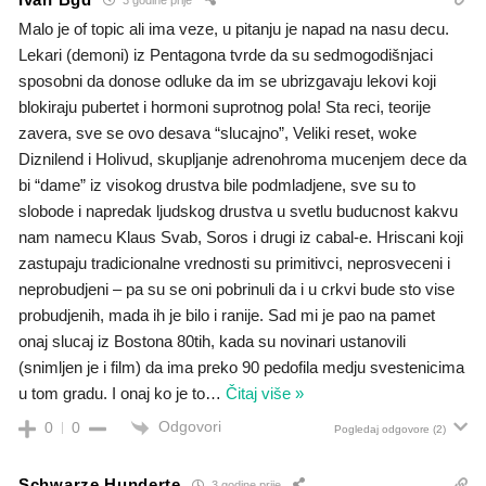
Malo je of topic ali ima veze, u pitanju je napad na nasu decu.
Lekari (demoni) iz Pentagona tvrde da su sedmogodišnjaci
sposobni da donose odluke da im se ubrizgavaju lekovi koji
blokiraju pubertet i hormoni suprotnog pola! Sta reci, teorije
zavera, sve se ovo desava “slucajno”, Veliki reset, woke
Diznilend i Holivud, skupljanje adrenohroma mucenjem dece da
bi “dame” iz visokog drustva bile podmladjene, sve su to
slobode i napredak ljudskog drustva u svetlu buducnost kakvu
nam namecu Klaus Svab, Soros i drugi iz cabal-e. Hriscani koji
zastupaju tradicionalne vrednosti su primitivci, neprosveceni i
neprobudjeni – pa su se oni pobrinuli da i u crkvi bude sto vise
probudjenih, mada ih je bilo i ranije. Sad mi je pao na pamet
onaj slucaj iz Bostona 80tih, kada su novinari ustanovili
(snimljen je i film) da ima preko 90 pedofila medju svestenicima
u tom gradu. I onaj ko je to
…
Čitaj više »
Odgovori
0
0
Pogledaj odgovore
(2)
Schwarze Hunderte
3 godine prije