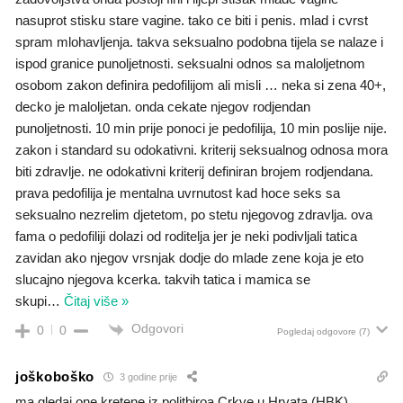
nasuprot stisku stare vagine. tako ce biti i penis. mlad i cvrst
spram mlohavljenja. takva seksualno podobna tijela se nalaze i
ispod granice punoljetnosti. seksualni odnos sa maloljetnom
osobom zakon definira pedofilijom ali misli … neka si zena 40+,
decko je maloljetan. onda cekate njegov rodjendan
punoljetnosti. 10 min prije ponoci je pedofilija, 10 min poslije nije.
zakon i standard su odokativni. kriterij seksualnog odnosa mora
biti zdravlje. ne odokativni kriterij definiran brojem rodjendana.
prava pedofilija je mentalna uvrnutost kad hoce seks sa
seksualno nezrelim djetetom, po stetu njegovog zdravlja. ova
fama o pedofiliji dolazi od roditelja jer je neki podivljali tatica
zavidan ako njegov vrsnjak dodje do mlade zene koja je eto
slucajno njegova kcerka. takvih tatica i mamica se
skupi
…
Čitaj više »
Odgovori
0
0
Pogledaj odgovore
(7)
joškoboško
3 godine prije
ma gledaj one kretene iz politbiroa Crkve u Hrvata (HBK) ,