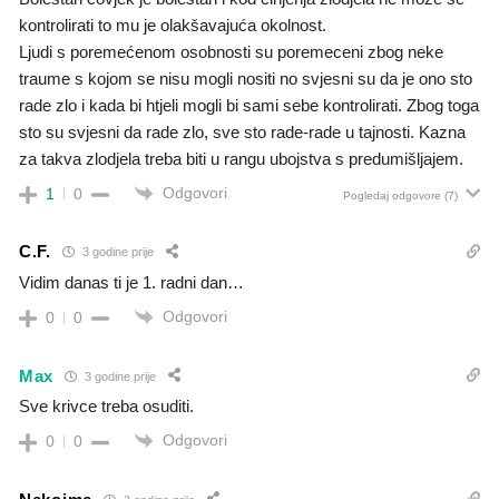
kontrolirati to mu je olakšavajuća okolnost.
Ljudi s poremećenom osobnosti su poremeceni zbog neke
traume s kojom se nisu mogli nositi no svjesni su da je ono sto
rade zlo i kada bi htjeli mogli bi sami sebe kontrolirati. Zbog toga
sto su svjesni da rade zlo, sve sto rade-rade u tajnosti. Kazna
za takva zlodjela treba biti u rangu ubojstva s predumišljajem.
Odgovori
1
0
Pogledaj odgovore
(7)
C.F.
3 godine prije
Vidim danas ti je 1. radni dan…
Odgovori
0
0
Max
3 godine prije
Sve krivce treba osuditi.
Odgovori
0
0