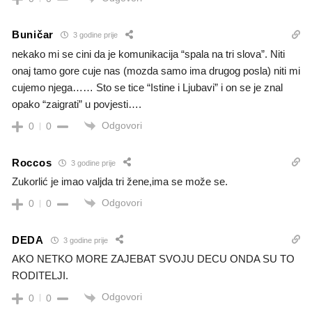
Buničar
3 godine prije
nekako mi se cini da je komunikacija “spala na tri slova”. Niti
onaj tamo gore cuje nas (mozda samo ima drugog posla) niti mi
cujemo njega…… Sto se tice “Istine i Ljubavi” i on se je znal
opako “zaigrati” u povjesti….
Odgovori
0
0
Roccos
3 godine prije
Zukorlić je imao valjda tri žene,ima se može se.
Odgovori
0
0
DEDA
3 godine prije
AKO NETKO MORE ZAJEBAT SVOJU DECU ONDA SU TO
RODITELJI.
Odgovori
0
0