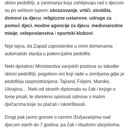
sklon pedofiliji, a zanimanja koja zahtijevaju rad s djecom
su po velikom lupom:
obrazovanje
,
vrtići
,
sirotišta
,
domovi za djecu
,
religiozne ustanove
,
udruge za
pomoć djeci
,
modne agencije za djecu
,
međunarodne
misije
,
veleposlanstva
i
sportski klubovi
.
Nije tajna, da Zapad zaposlenike u ovim domenama
automatski stavlja u potencijalne pedofile.
Neki djelatnici Ministarstva vanjskih poslova su također
skloni pedofiliji, pogotovo oni koji rade u zemljama gdje je
pedofilija rasprostranjena: Tajland, Filipini, Maroko,
Ukrajina… Neki od stranih diplomata su čak i knjige o
tome pisali, te otvoreno opisivali odnose s malim
dječacima koje su plaćali i iskorištavali.
Drugi pak javno govore o raznim iživljavanjima nad
djecom starih do 7 godina, pa čak i ritualnim ubojstvima.