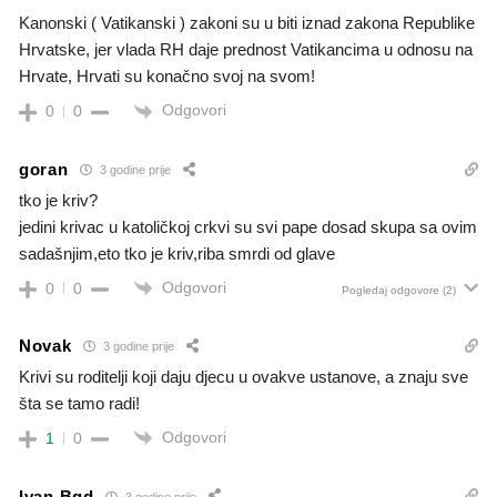
Kanonski ( Vatikanski ) zakoni su u biti iznad zakona Republike
Hrvatske, jer vlada RH daje prednost Vatikancima u odnosu na
Hrvate, Hrvati su konačno svoj na svom!
Odgovori
0
0
goran
3 godine prije
tko je kriv?
jedini krivac u katoličkoj crkvi su svi pape dosad skupa sa ovim
sadašnjim,eto tko je kriv,riba smrdi od glave
Odgovori
0
0
Pogledaj odgovore
(2)
Novak
3 godine prije
Krivi su roditelji koji daju djecu u ovakve ustanove, a znaju sve
šta se tamo radi!
Odgovori
1
0
Ivan Bgd
3 godine prije