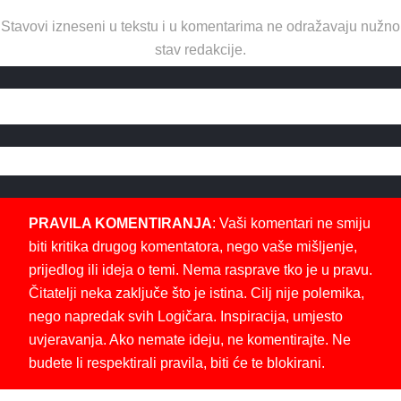
Stavovi izneseni u tekstu i u komentarima ne odražavaju nužno
stav redakcije.
PRAVILA KOMENTIRANJA
: Vaši komentari ne smiju
biti kritika drugog komentatora, nego vaše mišljenje,
prijedlog ili ideja o temi. Nema rasprave tko je u pravu.
Čitatelji neka zaključe što je istina. Cilj nije polemika,
nego napredak svih Logičara. Inspiracija, umjesto
uvjeravanja. Ako nemate ideju, ne komentirajte. Ne
budete li respektirali pravila, biti će te blokirani.