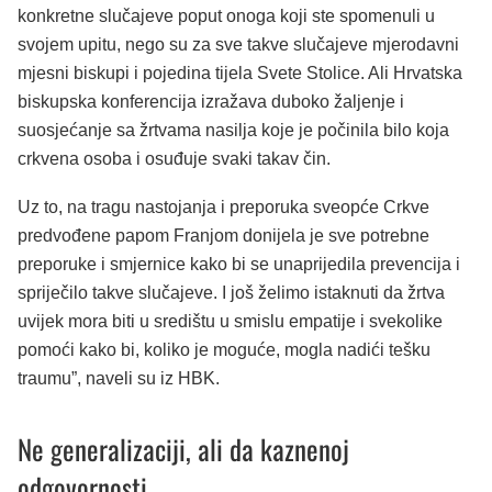
konkretne slučajeve poput onoga koji ste spomenuli u
svojem upitu, nego su za sve takve slučajeve mjerodavni
mjesni biskupi i pojedina tijela Svete Stolice. Ali Hrvatska
biskupska konferencija izražava duboko žaljenje i
suosjećanje sa žrtvama nasilja koje je počinila bilo koja
crkvena osoba i osuđuje svaki takav čin.
Uz to, na tragu nastojanja i preporuka sveopće Crkve
predvođene papom Franjom donijela je sve potrebne
preporuke i smjernice kako bi se unaprijedila prevencija i
spriječilo takve slučajeve. I još želimo istaknuti da žrtva
uvijek mora biti u središtu u smislu empatije i svekolike
pomoći kako bi, koliko je moguće, mogla nadići tešku
traumu”, naveli su iz HBK.
Ne generalizaciji, ali da kaznenoj
odgovornosti