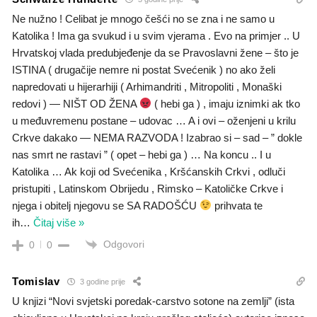
Ne nužno ! Celibat je mnogo češći no se zna i ne samo u
Katolika ! Ima ga svukud i u svim vjerama . Evo na primjer .. U
Hrvatskoj vlada predubjeđenje da se Pravoslavni žene – što je
ISTINA ( drugačije nemre ni postat Svećenik ) no ako želi
napredovati u hijerarhiji ( Arhimandriti , Mitropoliti , Monaški
redovi ) — NIŠT OD ŽENA
( hebi ga ) , imaju iznimki ak tko
u međuvremenu postane – udovac … A i ovi – oženjeni u krilu
Crkve dakako — NEMA RAZVODA ! Izabrao si – sad – ” dokle
nas smrt ne rastavi ” ( opet – hebi ga ) … Na koncu .. I u
Katolika … Ak koji od Svećenika , Kršćanskih Crkvi , odluči
pristupiti , Latinskom Obrijedu , Rimsko – Katoličke Crkve i
njega i obitelj njegovu se SA RADOŠĆU
prihvata te
ih
…
Čitaj više »
Odgovori
0
0
Tomislav
3 godine prije
U knjizi “Novi svjetski poredak-carstvo sotone na zemlji” (ista