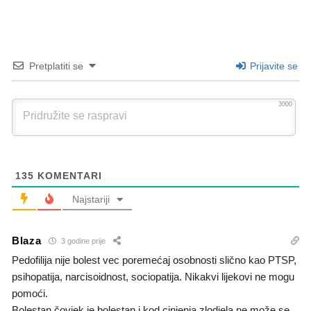
Pretplatiti se
Prijavite se
3000
135
KOMENTARI
Najstariji
Blaza
3 godine prije
Pedofilija nije bolest vec poremećaj osobnosti slično kao PTSP,
psihopatija, narcisoidnost, sociopatija. Nikakvi lijekovi ne mogu
pomoći.
Bolestan čovjek je bolestan i kod cinjenja zlodjela ne može se