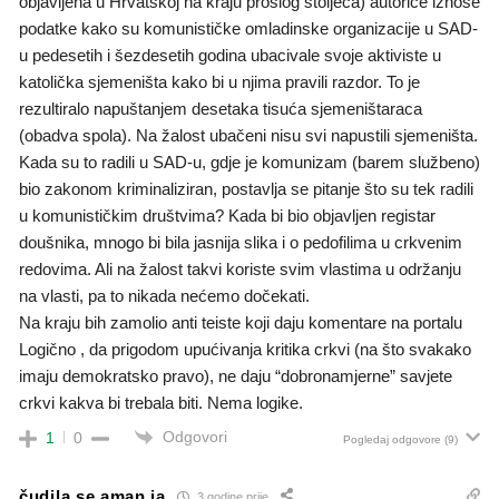
objavljena u Hrvatskoj na kraju prošlog stoljeća) autorice iznose
podatke kako su komunističke omladinske organizacije u SAD-
u pedesetih i šezdesetih godina ubacivale svoje aktiviste u
katolička sjemeništa kako bi u njima pravili razdor. To je
rezultiralo napuštanjem desetaka tisuća sjemeništaraca
(obadva spola). Na žalost ubačeni nisu svi napustili sjemeništa.
Kada su to radili u SAD-u, gdje je komunizam (barem službeno)
bio zakonom kriminaliziran, postavlja se pitanje što su tek radili
u komunističkim društvima? Kada bi bio objavljen registar
doušnika, mnogo bi bila jasnija slika i o pedofilima u crkvenim
redovima. Ali na žalost takvi koriste svim vlastima u održanju
na vlasti, pa to nikada nećemo dočekati.
Na kraju bih zamolio anti teiste koji daju komentare na portalu
Logično , da prigodom upućivanja kritika crkvi (na što svakako
imaju demokratsko pravo), ne daju “dobronamjerne” savjete
crkvi kakva bi trebala biti. Nema logike.
Odgovori
1
0
Pogledaj odgovore
(9)
čudila se aman ja
3 godine prije