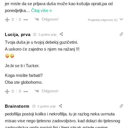
jer misle da se prljava duša može kao košulja oprati,pa od
ponedjeljka
…
Čitaj više »
Odgovori
0
0
Pogledaj odgovore
(1)
Lucija, prva
3 godine prije
Tvoja duša je u tvojoj debeloj guzičetini.
A uskoro će zajedno s njom na ražanj !!!
Je.bi se ti i Tucker.
Koga mislite farbati?
Oba ste globohomo.
Odgovori
0
0
Brainstorm
3 godine prije
pedofilija postoji koliko i nekrofilija. tu je razlog neka uvrnuta
misao vise nego tjelesno zadovoljstvo. kad dolazi do tjelesnog
zadovoljstva onda postoji fini i lijepi stisak mlade vagine