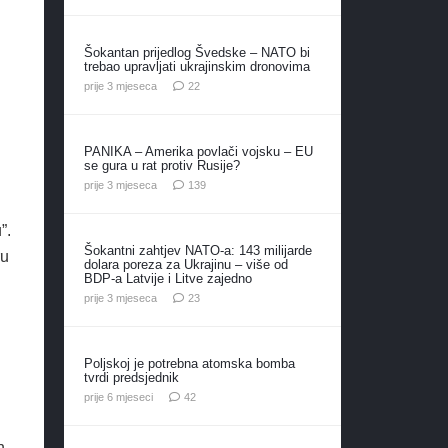
Šokantan prijedlog Švedske – NATO bi
trebao upravljati ukrajinskim dronovima
komentara
prije 3 mjeseca
22
PANIKA – Amerika povlači vojsku – EU
se gura u rat protiv Rusije?
komentara
prije 3 mjeseca
139
”.
Šokantni zahtjev NATO-a: 143 milijarde
ru
dolara poreza za Ukrajinu – više od
BDP-a Latvije i Litve zajedno
komentara
prije 3 mjeseca
23
Poljskoj je potrebna atomska bomba
tvrdi predsjednik
komentara
prije 6 mjeseci
42
n