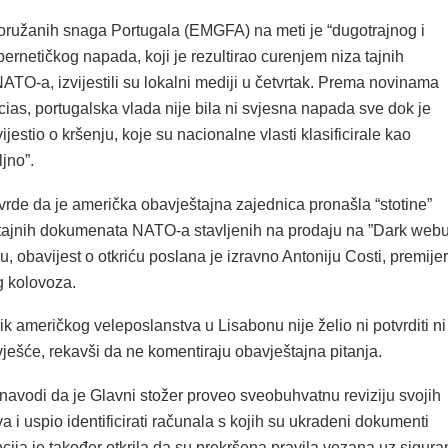
 oružanih snaga Portugala (EMGFA) na meti je “dugotrajnog i
ernetičkog napada, koji je rezultirao curenjem niza tajnih
TO-a, izvijestili su lokalni mediji u četvrtak. Prema novinama
cias, portugalska vlada nije bila ni svjesna napada sve dok je
jestio o kršenju, koje su nacionalne vlasti klasificirale kao
ljno”.
tvrde da je američka obavještajna zajednica pronašla “stotine”
li tajnih dokumenata NATO-a stavljenih na prodaju na ”Dark webu
, obavijest o otkriću poslana je izravno Antoniju Costi, premije
g kolovoza.
 američkog veleposlanstva u Lisabonu nije želio ni potvrditi ni
vješće, rekavši da ne komentiraju obavještajna pitanja.
navodi da je Glavni stožer proveo sveobuhvatnu reviziju svojih
va i uspio identificirati računala s kojih su ukradeni dokumenti
ija je također otkrila da su prekršena pravila vezana uz sigura