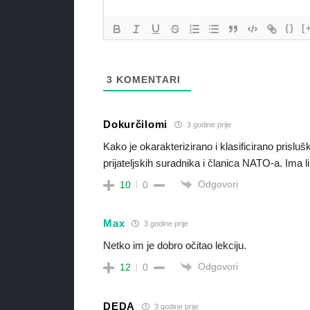
{}
[
3
KOMENTARI
Dokurčilomi
3 godine prije
Kako je okarakterizirano i klasificirano prislu
prijateljskih suradnika i članica NATO-a. Ima
Odgovori
10
0
Max
3 godine prije
Netko im je dobro očitao lekciju.
Odgovori
12
0
DEDA
3 godine prije