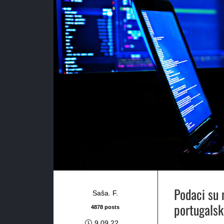
Podaci su 
Saša. F.
portugalsk
4878 posts
9.09.22