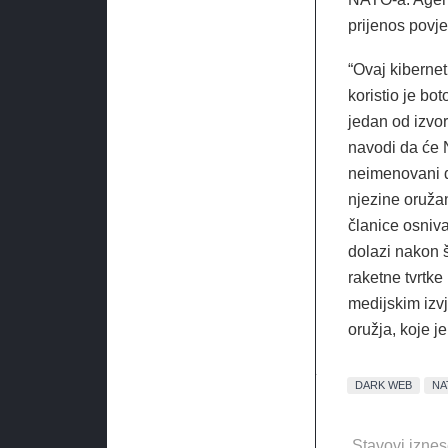
prijenos povje
“Ovaj kibernet
koristio je bo
jedan od izvor
navodi da će 
neimenovani d
njezine oružan
članice osniv
dolazi nakon š
raketne tvrtk
medijskim izvj
oružja, koje j
DARK WEB
NA
Stavovi iznes