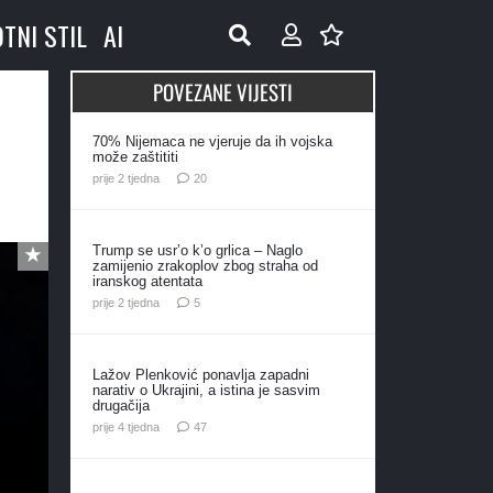
OTNI STIL
AI
POVEZANE VIJESTI
70% Nijemaca ne vjeruje da ih vojska
može zaštititi
komentara
prije 2 tjedna
20
Trump se usr’o k’o grlica – Naglo
zamijenio zrakoplov zbog straha od
iranskog atentata
komentara
prije 2 tjedna
5
Lažov Plenković ponavlja zapadni
narativ o Ukrajini, a istina je sasvim
drugačija
komentara
prije 4 tjedna
47