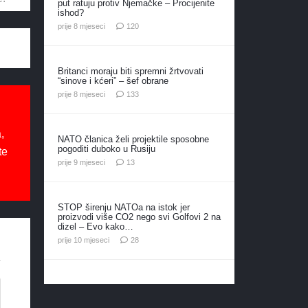
put ratuju protiv Njemačke – Procijenite
ishod?
komentara
prije 8 mjeseci
120
Britanci moraju biti spremni žrtvovati
“sinove i kćeri” – šef obrane
komentara
prije 8 mjeseci
133
,
NATO članica želi projektile sposobne
pogoditi duboko u Rusiju
te
komentara
prije 9 mjeseci
13
STOP širenju NATOa na istok jer
proizvodi više CO2 nego svi Golfovi 2 na
dizel – Evo kako…
komentara
prije 10 mjeseci
28