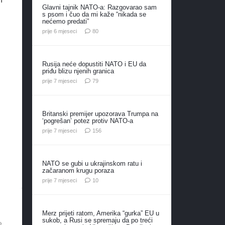
Glavni tajnik NATO-a: Razgovarao sam
s psom i čuo da mi kaže “nikada se
nećemo predati”
komentara
prije 6 mjeseci
80
Rusija neće dopustiti NATO i EU da
priđu blizu njenih granica
komentara
prije 7 mjeseci
79
Britanski premijer upozorava Trumpa na
‘pogrešan’ potez protiv NATO-a
komentara
prije 7 mjeseci
156
NATO se gubi u ukrajinskom ratu i
začaranom krugu poraza
komentara
prije 7 mjeseci
10
Merz prijeti ratom, Amerika “gurka” EU u
sukob, a Rusi se spremaju da po treći
e.