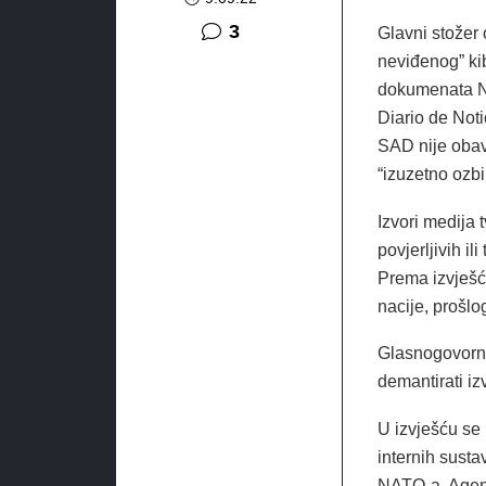
komentara
3
Glavni stožer
neviđenog” kib
dokumenata NA
Diario de Noti
SAD nije obavi
“izuzetno ozbi
Izvori medija 
povjerljivih i
Prema izvješću
nacije, prošlo
Glasnogovornik
demantirati iz
U izvješću se 
internih susta
NATO-a. Agenc