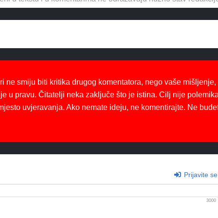
ri ne smiju biti kritika drugog komentatora, nego vaše mišljenje,
je u pravu. Čitatelji neka zaključe što je istina. Cilj nije polemika
mjesto uvjeravanja. Ako nemate ideju, ne komentirajte. Ne bude
Prijavite se
3000