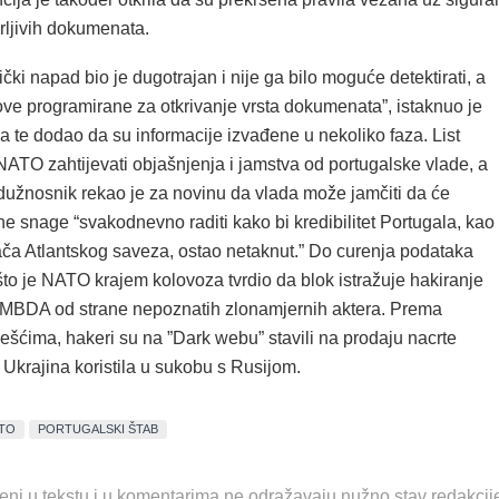
rljivih dokumenata.
ički napad bio je dugotrajan i nije ga bilo moguće detektirati, a
tove programirane za otkrivanje vrsta dokumenata”, istaknuo je
a te dodao da su informacije izvađene u nekoliko faza. List
NATO zahtijevati objašnjenja i jamstva od portugalske vlade, a
užnosnik rekao je za novinu da vlada može jamčiti da će
e snage “svakodnevno raditi kako bi kredibilitet Portugala, kao
ača Atlantskog saveza, ostao netaknut.” Do curenja podataka
to je NATO krajem kolovoza tvrdio da blok istražuje hakiranje
e MBDA od strane nepoznatih zlonamjernih aktera. Prema
ešćima, hakeri su na ”Dark webu” stavili na prodaju nacrte
e Ukrajina koristila u sukobu s Rusijom.
TO
PORTUGALSKI ŠTAB
eni u tekstu i u komentarima ne odražavaju nužno stav redakcij