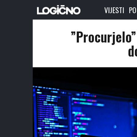
VIJESTI
PO
”Procurjelo”
d