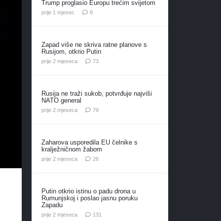
Trump proglasio Europu trećim svijetom
komentara
prije 1 mjesec
8
Zapad više ne skriva ratne planove s
Rusijom, otkrio Putin
komentara
prije 2 mjeseca
73
Rusija ne traži sukob, potvrđuje najviši
NATO general
komentara
prije 2 mjeseca
79
Zaharova usporedila EU čelnike s
kralježničnom žabom
komentara
prije 2 mjeseca
26
Putin otkrio istinu o padu drona u
Rumunjskoj i poslao jasnu poruku
Zapadu
komentar
prije 2 mjeseca
131