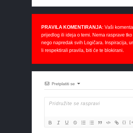
PRAVILA KOMENTIRANJA
: Vaši komenta
prijedlog ili ideja o temi. Nema rasprave tko 
nego napredak svih Logičara. Inspiracija, u
li respektirali pravila, biti će te blokirani.
Pretplatiti se
{}
[