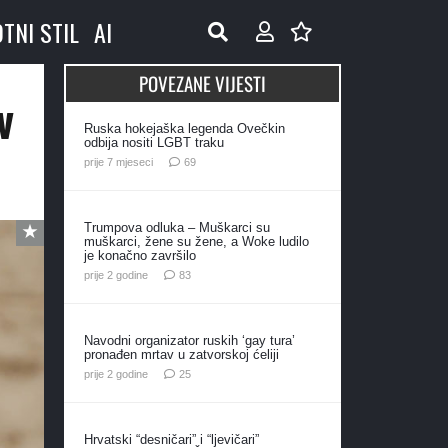
OTNI STIL
AI
POVEZANE VIJESTI
v
Ruska hokejaška legenda Ovečkin
odbija nositi LGBT traku
komentara
prije 7 mjeseci
69
Trumpova odluka – Muškarci su
muškarci, žene su žene, a Woke ludilo
je konačno završilo
komentara
prije 2 godine
83
Navodni organizator ruskih ‘gay tura’
pronađen mrtav u zatvorskoj ćeliji
komentara
prije 2 godine
25
Hrvatski “desničari” i “ljevičari”