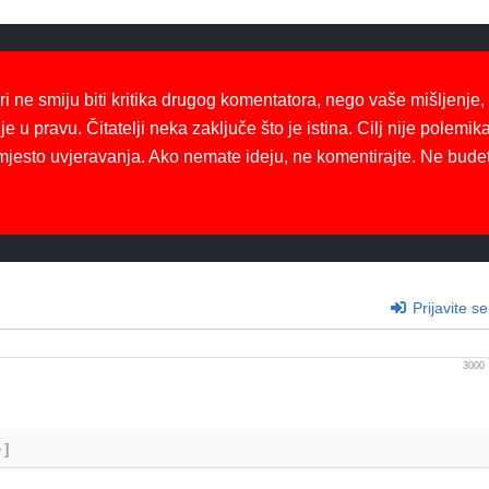
ri ne smiju biti kritika drugog komentatora, nego vaše mišljenje,
je u pravu. Čitatelji neka zaključe što je istina. Cilj nije polemika
mjesto uvjeravanja. Ako nemate ideju, ne komentirajte. Ne bude
Prijavite se
3000
+]