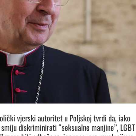
olički vjerski autoritet u Poljskoj tvrdi da, iako
e smiju diskriminirati “seksualne manjine”, LGBT