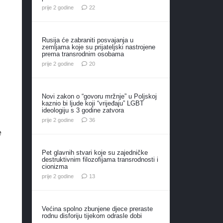
komentara
prije 2 godine
22
Rusija će zabraniti posvajanja u
zemljama koje su prijateljski nastrojene
prema transrodnim osobama
komentara
prije 2 godine
20
Novi zakon o “govoru mržnje” u Poljskoj
kaznio bi ljude koji “vrijeđaju” LGBT
ideologiju s 3 godine zatvora
komentara
prije 2 godine
36
e
Pet glavnih stvari koje su zajedničke
destruktivnim filozofijama transrodnosti i
cionizma
komentara
prije 2 godine
13
Većina spolno zbunjene djece preraste
rodnu disforiju tijekom odrasle dobi