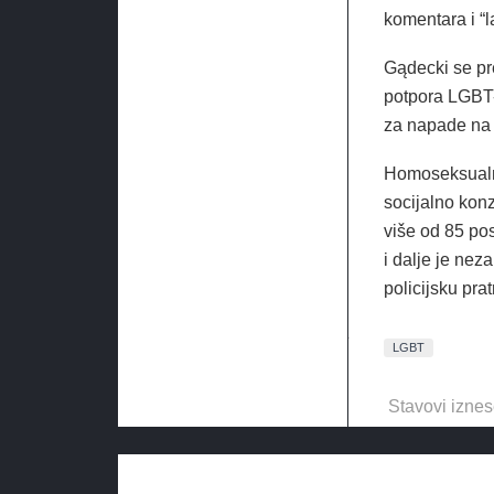
komentara i “
Gądecki se pre
potpora LGBT-u
za napade na 
Homoseksualn
socijalno kon
više od 85 pos
i dalje je nez
policijsku pra
LGBT
Stavovi iznes