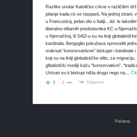
Razlike unutar Katoličke crkve u različitim d
pitanje kada će se raspasti. Na jednoj strani, 
u Francuskoj, jedan dio u Italiji…itd. te tako
liberalno-elitarnih predstavnika KC u Njemač
u Njemačkoj, ili SAD-u su na liniji globalističk
kardinala. Bergoglio pokušava sprovoditi jednu
maknuti “konzervartivne” biskupe i kardinale i n
koji su na liniji globalističke elite, za migrac
glbalistički mediji kažu “konzervativni”, “tradicio
Ustvari su ti biskupi ništa drugo nego na
…
Čit
Odgovori
2
-1
Početna