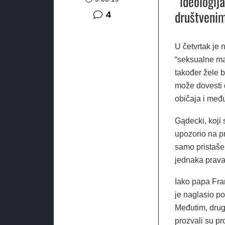
“ideologij
društvenim
komentara
4
U četvrtak je
“seksualne man
također žele b
može dovesti d
običaja i međ
Gądecki, koji 
upozorio na pr
samo pristaše 
jednaka prava
Iako papa Fra
je naglasio p
Međutim, drugi
prozvali su p