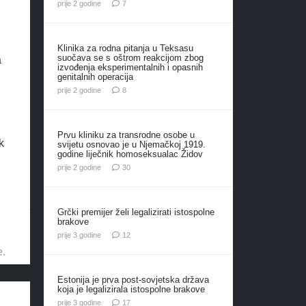
komentara
prije 2 godine
7
Klinika za rodna pitanja u Teksasu
suočava se s oštrom reakcijom zbog
a
izvođenja eksperimentalnih i opasnih
genitalnih operacija
komentara
prije 2 godine
8
Prvu kliniku za transrodne osobe u
k
svijetu osnovao je u Njemačkoj 1919.
godine liječnik homoseksualac Židov
komentara
prije 2 godine
30
Grčki premijer želi legalizirati istospolne
brakove
komentara
prije 3 godine
12
e.
Estonija je prva post-sovjetska država
koja je legalizirala istospolne brakove
komentara
prije 3 godine
17