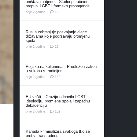
uništavaju djecu – Školci priručnici
prepuni LGBT i farmako propagande
komentara
prije 2 godine
122
Rusija zabranjuje posvajanje djece
državama koje podržavaju promjenu
spola
komentara
prije 2 godine
26
Poljska na koljenima – Predložen zakon
u sukobu s tradicijom
komentara
prije 2 godine
142
EU vrišti – Gruzija odbacila LGBT
ideologiju, promjene spola i zapadnu
dekadenciju
komentara
prije 2 godine
162
Kanada kriminalizira svakoga tko se
protivi transrodnosti