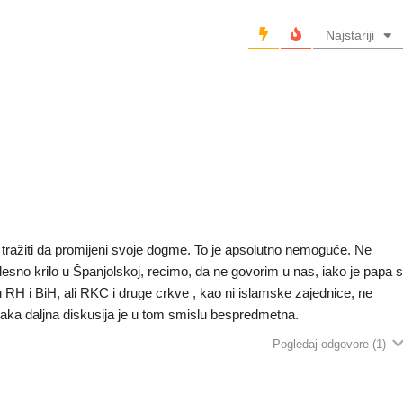
Najstariji
a tražiti da promijeni svoje dogme. To je apsolutno nemoguće. Ne
no krilo u Španjolskoj, recimo, da ne govorim u nas, iako je papa 
RH i BiH, ali RKC i druge crkve , kao ni islamske zajednice, ne
vaka daljna diskusija je u tom smislu bespredmetna.
Pogledaj odgovore
(1)