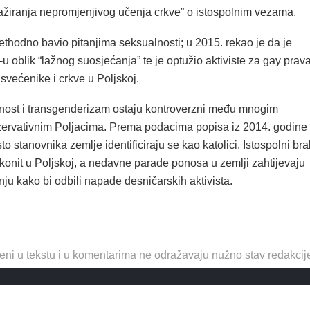
lažiranja nepromjenjivog učenja crkve” o istospolnim vezama.
thodno bavio pitanjima seksualnosti; u 2015. rekao je da je
 oblik “lažnog suosjećanja” te je optužio aktiviste za gay prav
svećenike i crkve u Poljskoj.
ost i transgenderizam ostaju kontroverzni među mnogim
zervativnim Poljacima. Prema podacima popisa iz 2014. godine
to stanovnika zemlje identificiraju se kao katolici. Istospolni bra
akonit u Poljskoj, a nedavne parade ponosa u zemlji zahtijevaju
tnju kako bi odbili napade desničarskih aktivista.
eni u tekstu i u komentarima ne odražavaju nužno stav redakcij