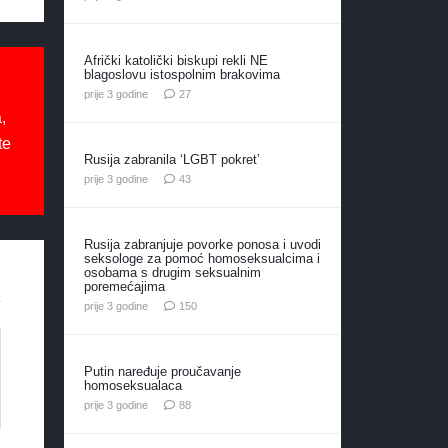
Afrički katolički biskupi rekli NE
blagoslovu istospolnim brakovima
komentara
prije 3 godine
27
,
te
Rusija zabranila ‘LGBT pokret’
komentara
prije 3 godine
43
Rusija zabranjuje povorke ponosa i uvodi
seksologe za pomoć homoseksualcima i
osobama s drugim seksualnim
poremećajima
komentara
prije 3 godine
150
Putin naređuje proučavanje
homoseksualaca
komentara
prije 3 godine
88