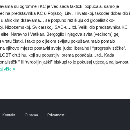
ržavama su ogromne i KC je već sada faktički popucala, samo je
većina predstavnika KC u Poljskoj, Litvi, Hrvatskoj, također dobar dio 
đer u afričkim državama… se potpuno razlikuju od globalističko-
koj, Nizozemskoj, Švicarskoj, SAD-u…itd. Veliki dio predstavnika KC
e elite. Naravno i Vatikan, Bergoglio i njegova svita (većinom) gej
 vrstu čistki, i tako po cijlelom svijetu pokušava malo pomalo
a njihovo mjesto postaviti svoje ljude; liberalne i “progresivističke”,
iju, LGBT družinu, koji su popustljivi prema pobačaju…itd.. Kada
nalistički” ili “tvrdolijinijaški” biskupi to je pokušaj utjecaja na javnost.
aj više »
Kontakt
O nama
Privatnost