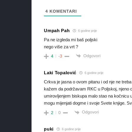
4
KOMENTARI
Umpah Pah
6 godine prije
Pa ne izgleda mi baš poljski
nego više za vrt ?
Odgovori
4
-3
Laki Topalović
6 godine prije
Crkva je jasna o ovom pitanu i od nje ne treb
kažem da podržavam RKC u Poljskoj, njeno des
umirovljenjem biskupa malo stao na kočnicu u 
mogu mijenjati dogme i svoje Svete knjige. S
Odgovori
2
0
puki
6 godine prije