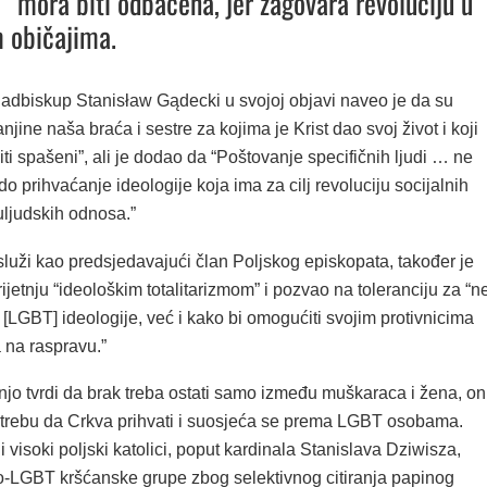
a” mora biti odbačena, jer zagovara revoluciju u
 običajima.
 nadbiskup Stanisław Gądecki u svojoj objavi naveo je da su
jine naša braća i sestre za kojima je Krist dao svoj život i koji
iti spašeni”, ali je dodao da “Poštovanje specifičnih ljudi … ne
o prihvaćanje ideologije koja ima za cilj revoluciju socijalnih
uljudskih odnosa.”
služi kao predsjedavajući član Poljskog episkopata, također je
ijetnju “ideološkim totalitarizmom” i pozvao na toleranciju za “n
[LGBT] ideologije, već i kako bi omogućiti svojim protivnicima
 na raspravu.”
njo tvrdi da brak treba ostati samo između muškaraca i žena, on
otrebu da Crkva prihvati i suosjeća se prema LGBT osobama.
 visoki poljski katolici, poput kardinala Stanislava Dziwisza,
ro-LGBT kršćanske grupe zbog selektivnog citiranja papinog