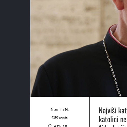
Najviši kat
Nermin N.
katolici n
4198 posts
9.08.19