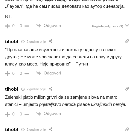
„Лаурел“, где ће сам писац деловати као аутор сценарија.
RT.
Odgovori
0
0
Pogledaj odgovore
(3)
tihobl
2 godine prije
“Проглашавање изузетности некога у односу на неког
другог; Не може човечанство да се дели на прву и другу
класу, као месо. Није природно” – Путин
Odgovori
0
0
tihobl
2 godine prije
Zelenski platio milion grivni da se zamjene slova na metro
stanici – umjesto
prijateljstvo naroda
pisace
ukrajinskih heroja
.
Odgovori
0
0
tihobl
2 godine prije