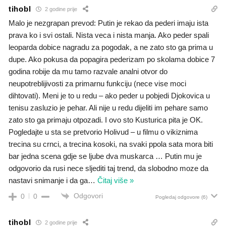
tihobl
2 godine prije
Malo je nezgrapan prevod: Putin je rekao da pederi imaju ista
prava ko i svi ostali. Nista veca i nista manja. Ako peder spali
leoparda dobice nagradu za pogodak, a ne zato sto ga prima u
dupe. Ako pokusa da popagira pederizam po skolama dobice 7
godina robije da mu tamo razvale analni otvor do
neupotreblijivosti za primarnu funkciju (nece vise moci
dihtovati). Meni je to u redu – ako peder u pobjedi Djokovica u
tenisu zasluzio je pehar. Ali nije u redu dijeliti im pehare samo
zato sto ga primaju otpozadi. I ovo sto Kusturica pita je OK.
Pogledajte u sta se pretvorio Holivud – u filmu o vikiznima
trecina su crnci, a trecina kosoki, na svaki ppola sata mora biti
bar jedna scena gdje se ljube dva muskarca … Putin mu je
odgovorio da rusi nece sljediti taj trend, da slobodno moze da
nastavi snimanje i da ga
…
Čitaj više »
Odgovori
0
0
Pogledaj odgovore
(6)
tihobl
2 godine prije