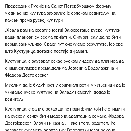
Председник Русије на Санкт Петербуршком форуму
уједињених култура захвалио је српском редитељу на
пажњи према руској култури:
„Хвала вам на креативности! За окретање руској култури,
ваши планови су веома пријатни. Сигуран сам да ће бити
веома занимљиво. Сваки пут очекујемо резултате, јер све
што Кустурица дотакне постаје дијамант.
Кустурица је заузврат рекао руском лидеру да планира да
снима филмове према делима Јевгенија Водолазкина и
Фјодора Достојевског.
Мислим да је будућност у оригиналности, у чињеници да је
укидање руске културе на Западу немогућ, додао је
редитељ
Кустурица је раније рекао да ће први филм који ће снимити
на руском језику бити модерна адаптација романа Фјодора
Достојевског „Злочин и казна“. Након тога, редитељ ће
започети филмску адаптацију Водолазкиновог романа