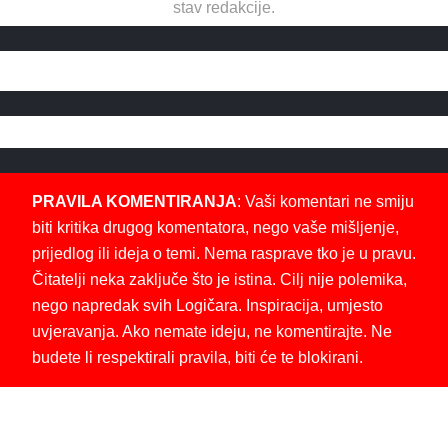
stav redakcije.
PRAVILA KOMENTIRANJA
: Vaši komentari ne smiju
biti kritika drugog komentatora, nego vaše mišljenje,
prijedlog ili ideja o temi. Nema rasprave tko je u pravu.
Čitatelji neka zaključe što je istina. Cilj nije polemika,
nego napredak svih Logičara. Inspiracija, umjesto
uvjeravanja. Ako nemate ideju, ne komentirajte. Ne
budete li respektirali pravila, biti će te blokirani.