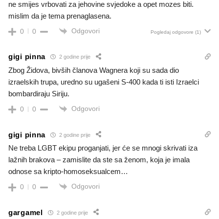
ne smijes vrbovati za jehovine svjedoke a opet mozes biti.
mislim da je tema prenaglasena.
Odgovori
0
0
Pogledaj odgovore
(1)
gigi pinna
2 godine prije
Zbog Židova, bivših članova Wagnera koji su sada dio
izraelskih trupa, uredno su ugašeni S-400 kada ti isti Izraelci
bombardiraju Siriju.
Odgovori
0
0
gigi pinna
2 godine prije
Ne treba LGBT ekipu proganjati, jer će se mnogi skrivati iza
lažnih brakova – zamislite da ste sa ženom, koja je imala
odnose sa kripto-homoseksualcem…
Odgovori
0
0
gargamel
2 godine prije