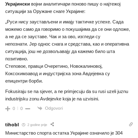
Украјински
војни аналитичари поново пишу о најтежој
ситуацији за Оружане снаге Украјине:
„Руси нису заустављени и имају тактичке успехе. Сада
можемо само да говоримо о покушајима да се они одложе,
а не да се зауставе. Чак и за ово, изгледи су
непознати. Јер однос снага и средстава, као и оперативна
ситуација, још не дозвољавају да кажемо било шта
позитивно.
Степовое, правци Очеретино, Новокалиновој,
Коксохимзавод и индустријска зона Авдејевка су
епицентри борби.
Fokusiraju se na sjever, a ne primjecuju da su rusi uzeli juznu
industrijsku zonu Avdejevke koja je na uzvisini.
Odgovori
0
0
tihobl
2 godine prije
Министарство спорта остатка Украјине означило је 304