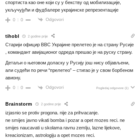
спортиста као оне који су у бекству од мобилизације,
укључујући и фудбалере украјинске репрезентације
Odgovori
0
0
tihobl
2 godine prije
Старији официр ВВС Украјине прелетео је на страну Русије
, командант авијационог одреда прешао је на руску страну.
Детаљи о његовом доласку у Русију још нису објављени,
али судећи по речи “прелетео” – стигао је у свом борбеном
авиону.
Odgovori
0
0
Pogledaj odgovore
(1)
Brainstorm
2 godine prije
izjasnio se protiv progona. nije za prihvacanje.
ne smijes javno vikati bomba i pozar a opet mozes reci. ne
smijes naucavati u skolama ravnu zemlju, lazne lijekove,
kreacionizam, astrologiju a opet mozes reci.