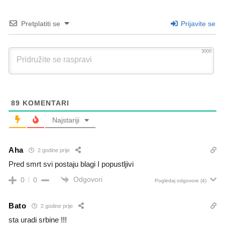
Pretplatiti se
Prijavite se
3000
89
KOMENTARI
Najstariji
Aha
2 godine prije
Pred smrt svi postaju blagi I popustljivi
Odgovori
0
0
Pogledaj odgovore
(4)
Bato
2 godine prije
sta uradi srbine !!!