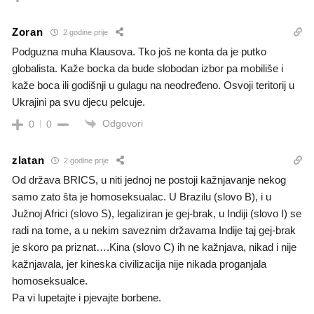
Zoran
2 godine prije
Podguzna muha Klausova. Tko još ne konta da je putko
globalista. Kaže bocka da bude slobodan izbor pa mobiliše i
kaže boca ili godišnji u gulagu na neodređeno. Osvoji teritorij u
Ukrajini pa svu djecu pelcuje.
Odgovori
0
0
zlatan
2 godine prije
Od država BRICS, u niti jednoj ne postoji kažnjavanje nekog
samo zato šta je homoseksualac. U Brazilu (slovo B), i u
Južnoj Africi (slovo S), legaliziran je gej-brak, u Indiji (slovo I) se
radi na tome, a u nekim saveznim državama Indije taj gej-brak
je skoro pa priznat….Kina (slovo C) ih ne kažnjava, nikad i nije
kažnjavala, jer kineska civilizacija nije nikada proganjala
homoseksualce.
Pa vi lupetajte i pjevajte borbene.