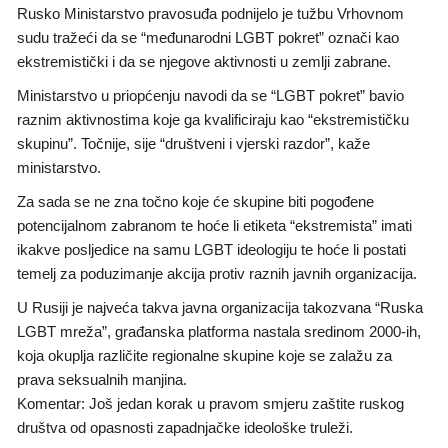
Rusko Ministarstvo pravosuđa podnijelo je tužbu Vrhovnom
sudu tražeći da se “međunarodni LGBT pokret” označi kao
ekstremistički i da se njegove aktivnosti u zemlji zabrane.
Ministarstvo u priopćenju navodi da se “LGBT pokret” bavio
raznim aktivnostima koje ga kvalificiraju kao “ekstremističku
skupinu”. Točnije, sije “društveni i vjerski razdor”, kaže
ministarstvo.
Za sada se ne zna točno koje će skupine biti pogođene
potencijalnom zabranom te hoće li etiketa “ekstremista” imati
ikakve posljedice na samu LGBT ideologiju te hoće li postati
temelj za poduzimanje akcija protiv raznih javnih organizacija.
U Rusiji je najveća takva javna organizacija takozvana “Ruska
LGBT mreža”, građanska platforma nastala sredinom 2000-ih,
koja okuplja različite regionalne skupine koje se zalažu za
prava seksualnih manjina.
Komentar: Još jedan korak u pravom smjeru zaštite ruskog
društva od opasnosti zapadnjačke ideološke truleži.