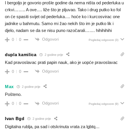
I bergoljo je govorio prošle godine da nema ništa od pederluka u
crkvi…….. A ove…. liže što je pljuvao. Tako i drug putko ko fol
on će spasiti svijet od pederluka…. hoće ko i kurcosvirac one
jadnike u bahmutu. Samo mi žao nekih što im je putko lik i
djelo, nadam se da se nisu puno razočarali……. hihihihihi
Odgovori
0
0
Pogledaj odgovore
(3)
dupla kamilica
2 godine prije
Kad pravoslavac prati papin nauk, ako je uopće pravoslavac
Odgovori
0
0
Max
2 godine prije
Pošteno.
Odgovori
0
0
Pogledaj odgovore
(9)
Ivan Bgd
2 godine prije
Digitalna rublja, pa sad i otskrinuta vrata za lgbtq…