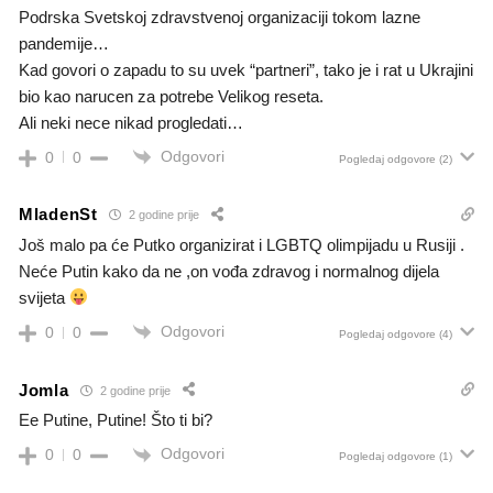
Podrska Svetskoj zdravstvenoj organizaciji tokom lazne
pandemije…
Kad govori o zapadu to su uvek “partneri”, tako je i rat u Ukrajini
bio kao narucen za potrebe Velikog reseta.
Ali neki nece nikad progledati…
Odgovori
0
0
Pogledaj odgovore
(2)
MladenSt
2 godine prije
Još malo pa će Putko organizirat i LGBTQ olimpijadu u Rusiji .
Neće Putin kako da ne ,on vođa zdravog i normalnog dijela
svijeta
Odgovori
0
0
Pogledaj odgovore
(4)
Jomla
2 godine prije
Ee Putine, Putine! Što ti bi?
Odgovori
0
0
Pogledaj odgovore
(1)