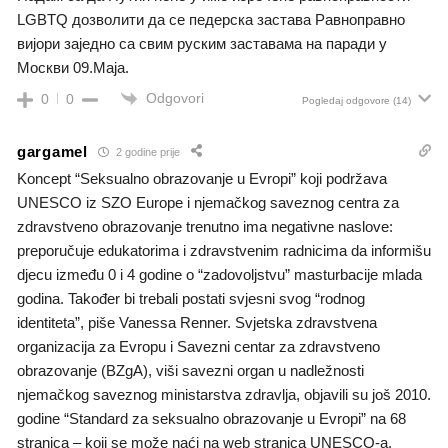
LGBTQ дозволити да се педерска застава Равноправно
вијори заједно са свим руским заставама на паради у
Москви 09.Маја.
Odgovori
0
0
Pogledaj odgovore
(14)
gargamel
2 godine prije
Koncept “Seksualno obrazovanje u Evropi” koji podržava
UNESCO iz SZO Europe i njemačkog saveznog centra za
zdravstveno obrazovanje trenutno ima negativne naslove:
preporučuje edukatorima i zdravstvenim radnicima da informišu
djecu između 0 i 4 godine o “zadovoljstvu” masturbacije mlada
godina. Također bi trebali postati svjesni svog “rodnog
identiteta”, piše Vanessa Renner. Svjetska zdravstvena
organizacija za Evropu i Savezni centar za zdravstveno
obrazovanje (BZgA), viši savezni organ u nadležnosti
njemačkog saveznog ministarstva zdravlja, objavili su još 2010.
godine “Standard za seksualno obrazovanje u Evropi” na 68
stranica – koji se može naći na web stranica UNESCO-a.