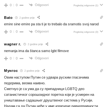
Odgovori
0
0
Pogledaj odgovore
(1)
Bato
2 godine prije
emire sine emire pa sta ti je to trebalo da sramotis svoj narod
Odgovori
0
0
Pogledaj odgovore
(3)
wagner r.
2 godine prije
nemanja ima da štanca samo lgbt filmove
Odgovori
0
0
Мунгос
2 godine prije
Овим наступом Путин се удвара руским гласачима
педерима, веома наивно.
Сметнуо је са ума да су припадници LGBTQ део
сатанистичког сорошоидног поретка који је усмерен на
уништавање садашњег друштвеног система у Русији.
Надам са да Путин неће у име изречене равноправности