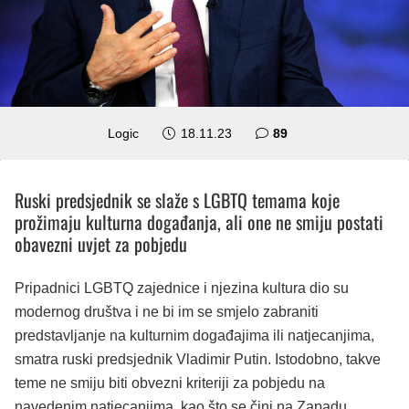
komentara
Logic
18.11.23
89
Ruski predsjednik se slaže s LGBTQ temama koje
prožimaju kulturna događanja, ali one ne smiju postati
obavezni uvjet za pobjedu
Pripadnici LGBTQ zajednice i njezina kultura dio su
modernog društva i ne bi im se smjelo zabraniti
predstavljanje na kulturnim događajima ili natjecanjima,
smatra ruski predsjednik Vladimir Putin. Istodobno, takve
teme ne smiju biti obvezni kriteriji za pobjedu na
navedenim natjecanjima, kao što se čini na Zapadu,