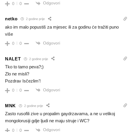
Odgovori
0
0
netko
2 godine prije
ako im malo popustiš za mjesec ili za godinu će tražiti puno
više
Odgovori
0
0
NALET
2 godine prije
Tko to tamo peva?;)
Zlo ne misli?
Pozdrav Isčezlim’!
Odgovori
0
0
MNK
2 godine prije
Zasto rusofili zive u propalim gaydrzavama, a ne u velikoj
mongolorusiji gdje ljudi ne maju struje i WC?
Odgovori
0
0