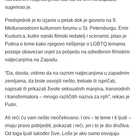
sugerirao je.
Predsjednik je to izjavio u petak dok je govorio na 9.
Međunarodnom kulturnom forumu u St. Petersburgu. Emir
Kusturica, kultni srpski filmski redatelj i scenarist, pitao je
Putina o tome kako njegovo mišljenje o LGBTQ temama
postaje obavezan uvjet za pobjedu na određenim filmskim
natjecanjima na Zapadu.
“Da, doista, vidimo da na raznim natjecanjima u zapadnim
zemljama, da biste osvojili nešto, trebate ili ispričati,
napisati ili prikazati živote seksualnih manjina, transrodnih
i transformatora – mnogo različitih naziva za njih”, rekao je
Putin.
Ali reći ću vam nešto neočekivano. I oni – te teme i ti ljudi –
imaju pravo pobijediti, pokazati i reći, jer i to je dio društva.
Od toga ljudi također žive. Loše je ako samo osvajaju