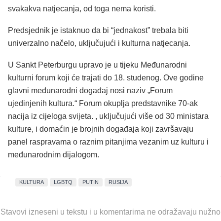
svakakva natjecanja, od toga nema koristi.
Predsjednik je istaknuo da bi “jednakost” trebala biti
univerzalno načelo, uključujući i kulturna natjecanja.
U Sankt Peterburgu upravo je u tijeku Međunarodni
kulturni forum koji će trajati do 18. studenog. Ove godine
glavni međunarodni događaj nosi naziv „Forum
ujedinjenih kultura.“ Forum okuplja predstavnike 70-ak
nacija iz cijeloga svijeta. , uključujući više od 30 ministara
kulture, i domaćin je brojnih događaja koji završavaju
panel raspravama o raznim pitanjima vezanim uz kulturu i
međunarodnim dijalogom.
KULTURA
LGBTQ
PUTIN
RUSIJA
Stavovi izneseni u tekstu i u komentarima ne odražavaju nužno