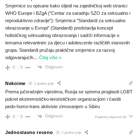
Smjernice su opisane kako slijedi na zajedničkoj web stranici
WHO Europe i BZgA (“Centar za saradnju SZO za seksualno i
reproduktivno zdravlje”): Smjernica “Standardi za seksualno
obrazovanje u Evropi” (Standardi) predstavlja koncept
holističkog seksualnog obrazovanja i sadrži informacije o
temama relevantnim za djecu i adolescente različitih starosnih
grupa. Standardi pružaju praktične smjernice za razvoj
odgovarajućih
…
Čitaj više »
Odgovori
0
0
Nekoime
2 godine prije
Prema jučerašnjim vijestima, Rusija se sprema proglasiti LGBT
pokret ekstremističko-terorističkom organizacijom i častiti
pedo-homo-trans aktiviste zimovanjem u Sibiru
Odgovori
0
0
Pogledaj odgovore
(8)
Jednostavno receno
2 godine prije