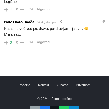
Logično
Odgovori
4
0
radoznalo_mače
4 godine prije
Kad smo već kod pozdrava, pozdravljam i ja svih.
Mirnu noć.
Odgovori
3
0
Početna
Kontakt
O nama
Privatnost
© 2024 – Portal Logično