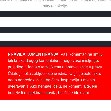
stav redakcije.
PRAVILA KOMENTIRANJA
: Vaši komentari ne smiju
biti kritika drugog komentatora, nego vaše mišljenje,
prijedlog ili ideja o temi. Nema rasprave tko je u pravu.
Čitatelji neka zaključe što je istina. Cilj nije polemika,
nego napredak svih Logičara. Inspiracija, umjesto
uvjeravanja. Ako nemate ideju, ne komentirajte. Ne
budete li respektirali pravila, biti će te blokirani.