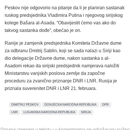
Peskov nije odgovorio na pitanje da li je planiran sastanak
ruskog predsjednika Vladimira Putina i njegovog sirijskog
kolege Bašara al-Asada. “Obavijestit ćemo vas ako do
takvog sastanka dođe”, obećao je on.
Ranije je zamjenik predsjednika Komiteta Državne dume
za odbranu Dmitrij Sablin, koji se sada nalazi u Siriji kao
dio delegacije Državne dume, nakon sastanka s al-
Asadom rekao da sirijski predsjednik namjerava naložiti
Ministarstvu vanjskih poslova zemlje da započne
proceduru za zvanično priznanje DNR i LNR. Rusija je
priznala suverenitet DNR i LNR 21. februara.
DIMITRIJ PESKOV
DONJECKA NARODNA REPUBLIKA
DPR
LNR
LUGANSKA NARODNA REPUBLIKA
SIRIJA
Stavovi izneseni u tekstu i u komentarima ne odražavaju nužno