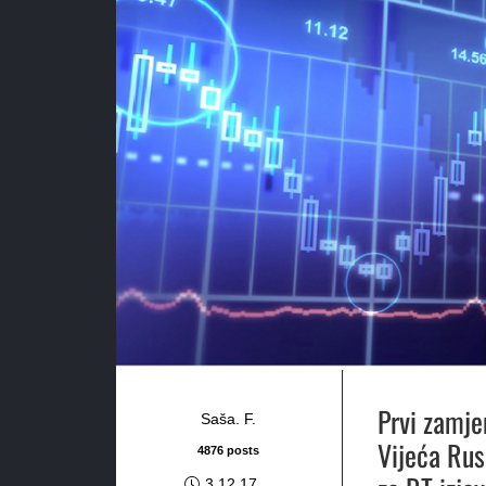
Prvi zamje
Saša. F.
Vijeća Rus
4876 posts
3.12.17