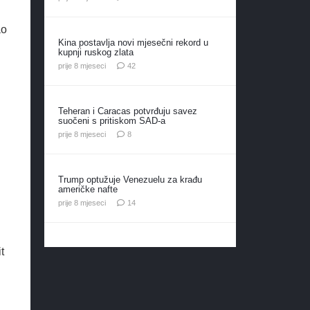
ao
Kina postavlja novi mjesečni rekord u
kupnji ruskog zlata
komentara
prije 8 mjeseci
42
Teheran i Caracas potvrđuju savez
suočeni s pritiskom SAD-a
komentara
prije 8 mjeseci
8
Trump optužuje Venezuelu za krađu
američke nafte
komentara
prije 8 mjeseci
14
t