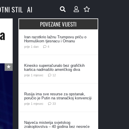
OTNI STIL
AI
POVEZANE VIJESTI
 a
Iran razotkrio lažnu Trumpovu priču o
Hormuškom tjesnacu i Omanu
komentara
prije 1 dan
4
Kinesko superračunalo bez grafičkih
kartica nadmašilo američkog diva
komentara
prije 1 mjesec
12
Rusija ima sve resurse za opstanak,
poručio je Putin na stranačkoj konvenciji
komentara
prije 1 mjesec
33
Najveća misterija svjetskog
zrakoplovstva – 40 godina bez nesreće