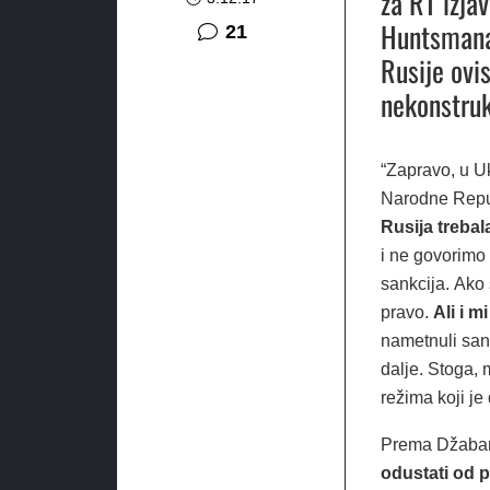
za RT izja
Huntsmana,
komentar
21
Rusije ovi
nekonstru
“Zapravo, u U
Narodne Repub
Rusija trebal
i ne govorimo 
sankcija. Ako 
pravo.
Ali i 
nametnuli san
dalje. Stoga, 
režima koji je
Prema Džabarov
odustati od p