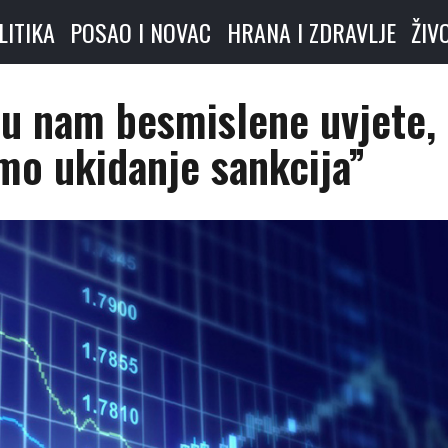
LITIKA
POSAO I NOVAC
HRANA I ZDRAVLJE
ŽIV
ju nam besmislene uvjete,
imo ukidanje sankcija”