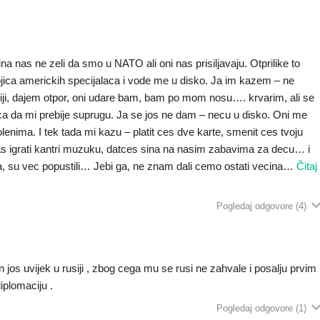
 nas ne zeli da smo u NATO ali oni nas prisiljavaju. Otprilike to
ojica americkih specijalaca i vode me u disko. Ja im kazem – ne
biji, dajem otpor, oni udare bam, bam po mom nosu…. krvarim, ali se
a da mi prebije suprugu. Ja se jos ne dam – necu u disko. Oni me
kolenima. I tek tada mi kazu – platit ces dve karte, smenit ces tvoju
as igrati kantri muzuku, datces sina na nasim zabavima za decu… i
ma, su vec popustili… Jebi ga, ne znam dali cemo ostati vecina
…
Čitaj
Pogledaj odgovore
(4)
jos uvijek u rusiji , zbog cega mu se rusi ne zahvale i posalju prvim
iplomaciju .
Pogledaj odgovore
(1)