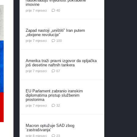
nadoknađuju vrijednost pokradene
imovine
komentara
prije 7 mjeseci
40
Zapad nastoji „uništiti” Iran putem
„obojene revolucije”
komentara
prije 7 mjeseci
100
Amerika traži pravni izgovor da opljačka
još desetine naftnih tankera
komentara
prije 7 mjeseci
67
EU Parlament zabranio iranskim
diplomatima pristup službenim
prostorima
komentara
prije 7 mjeseci
32
Macron optužuje SAD zbog
‘zastrašivanja’
komentara
prije 8 mjeseci
23