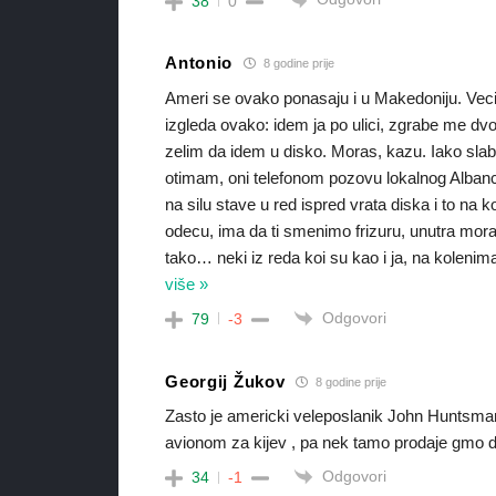
38
0
Antonio
8 godine prije
Ameri se ovako ponasaju i u Makedoniju. Vecina
izgleda ovako: idem ja po ulici, zgrabe me dv
zelim da idem u disko. Moras, kazu. Iako sla
otimam, oni telefonom pozovu lokalnog Albanc
na silu stave u red ispred vrata diska i to na 
odecu, ima da ti smenimo frizuru, unutra mor
tako… neki iz reda koi su kao i ja, na koleni
više »
Odgovori
79
-3
Georgij Žukov
8 godine prije
Zasto je americki veleposlanik John Huntsman 
avionom za kijev , pa nek tamo prodaje gmo d
Odgovori
34
-1