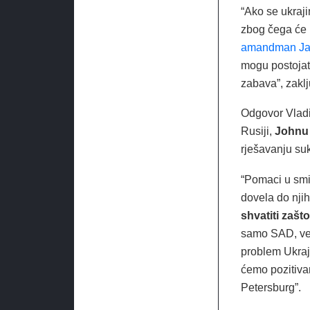
“Ako se ukraji
zbog čega će n
amandman Ja
mogu postojat
zabava”, zaklj
Odgovor Vladi
Rusiji,
Johnu
rješavanju suk
“Pomaci u smis
dovela do nji
shvatiti zašt
samo SAD, već
problem Ukraji
ćemo pozitivan
Petersburg”.