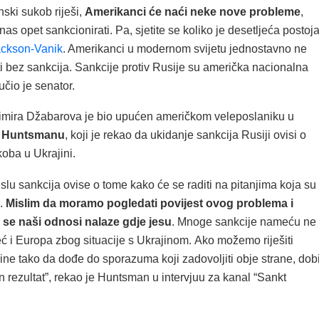
nski sukob riješi,
Amerikanci će naći neke nove probleme
,
as opet sankcionirati. Pa, sjetite se koliko je desetljeća postoj
ckson-Vanik
. Amerikanci u modernom svijetu jednostavno ne
i bez sankcija. Sankcije protiv Rusije su američka nacionalna
učio je senator.
mira Džabarova je bio upućen američkom veleposlaniku u
 Huntsmanu
, koji je rekao da ukidanje sankcija Rusiji ovisi o
oba u Ukrajini.
lu sankcija ovise o tome kako će se raditi na pitanjima koja su
h.
Mislim da moramo pogledati povijest ovog problema i
o se naši odnosi nalaze gdje jesu
. Mnoge sankcije nameću ne
 i Europa zbog situacije s Ukrajinom. Ako možemo riješiti
ne tako da dođe do sporazuma koji zadovoljiti obje strane, dobi
 rezultat”, rekao je Huntsman u intervjuu za kanal “Sankt