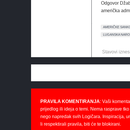
Odgovor Džabar
američka admin
AMERIČKE SANKC
LUGANSKA NARO
Stavovi iznes
PRAVILA KOMENTIRANJA
: Vaši komenta
prijedlog ili ideja o temi. Nema rasprave tko 
nego napredak svih Logičara. Inspiracija, u
li respektirali pravila, biti će te blokirani.