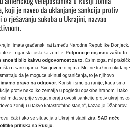
vu američkog veleposlanika u Rusiji Johna
 koji je naveo da uklanjanje sankcija protiv
si o rješavanju sukoba u Ukrajini, nazvao
ktivnom.
krajini imate građanski rat između Narodne Republike Donjeck,
like Lugansk i ostatka zemlje.
Potpuno je nejasno zašto bi
a snositi bilo kakvu odgovornost za to.
Osim toga, mi praktičk
ništa o sankcijama. Svi govore o njima. Mi i ne tražimo ukidanje
smatraju da je moguće ukinuti ograničenja, to je njihovo
mi imamo pravo na odgovor
. Koristili smo ga ranije, kada smo
kcije protiv nekoliko zemalja u pogledu opskrbe hranom, i tako
mislim da se prije svega moraju uvesti sankcije protiv ukrajinsko
 doveo zemlju u takvo katastrofalno stanje”, kazao je Džabarov.
u, čak i ako se situacija u Ukrajini stabilizira,
SAD neće
olitike pritiska na Rusiju
.