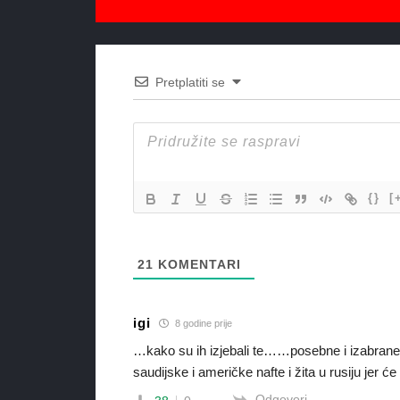
Pretplatiti se
{}
[
21
KOMENTARI
igi
8 godine prije
…kako su ih izjebali te……posebne i izabrane
saudijske i američke nafte i žita u rusiju jer će
Odgovori