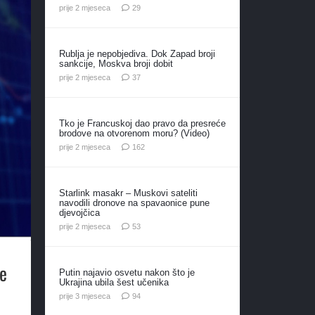
komentara
prije 2 mjeseca
29
Rublja je nepobjediva. Dok Zapad broji
sankcije, Moskva broji dobit
komentara
prije 2 mjeseca
37
Tko je Francuskoj dao pravo da presreće
brodove na otvorenom moru? (Video)
komentara
prije 2 mjeseca
162
Starlink masakr – Muskovi sateliti
navodili dronove na spavaonice pune
djevojčica
komentara
prije 2 mjeseca
53
e
Putin najavio osvetu nakon što je
Ukrajina ubila šest učenika
komentara
prije 3 mjeseca
94