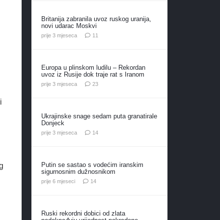
Britanija zabranila uvoz ruskog uranija,
novi udarac Moskvi
komentara
prije 3 mjeseca
11
Europa u plinskom ludilu – Rekordan
uvoz iz Rusije dok traje rat s Iranom
komentara
prije 3 mjeseca
23
i
Ukrajinske snage sedam puta granatirale
Donjeck
komentara
prije 3 mjeseca
14
Putin se sastao s vodećim iranskim
g
sigurnosnim dužnosnikom
komentara
prije 6 mjeseci
14
Ruski rekordni dobici od zlata