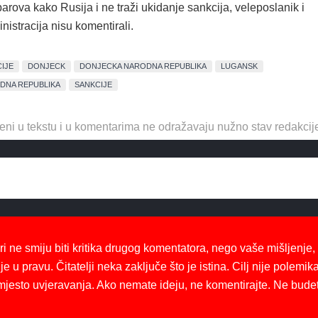
ova kako Rusija i ne traži ukidanje sankcija, veleposlanik i
istracija nisu komentirali.
IJE
DONJECK
DONJECKA NARODNA REPUBLIKA
LUGANSK
DNA REPUBLIKA
SANKCIJE
eni u tekstu i u komentarima ne odražavaju nužno stav redakcij
ri ne smiju biti kritika drugog komentatora, nego vaše mišljenje,
je u pravu. Čitatelji neka zaključe što je istina. Cilj nije polemika
mjesto uvjeravanja. Ako nemate ideju, ne komentirajte. Ne bude