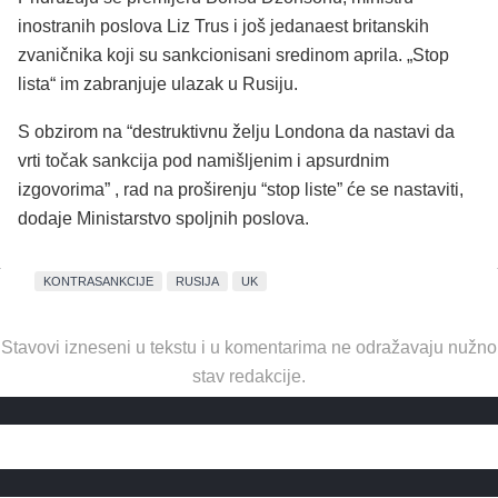
inostranih poslova Liz Trus i još jedanaest britanskih
zvaničnika koji su sankcionisani sredinom aprila. „Stop
lista“ im zabranjuje ulazak u Rusiju.
S obzirom na “destruktivnu želju Londona da nastavi da
vrti točak sankcija pod namišljenim i apsurdnim
izgovorima” , rad na proširenju “stop liste” će se nastaviti,
dodaje Ministarstvo spoljnih poslova.
KONTRASANKCIJE
RUSIJA
UK
Stavovi izneseni u tekstu i u komentarima ne odražavaju nužno
stav redakcije.