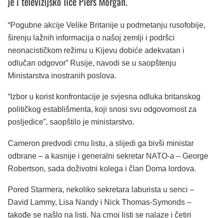
je i televizijsko lice Piers Morgan.
“Pogubne akcije Velike Britanije u podmetanju rusofobije,
širenju lažnih informacija o našoj zemlji i podršci
neonacističkom režimu u Kijevu dobiće adekvatan i
odlučan odgovor” Rusije, navodi se u saopštenju
Ministarstva inostranih poslova.
“Izbor u korist konfrontacije je svjesna odluka britanskog
političkog establišmenta, koji snosi svu odgovornost za
posljedice”, saopštilo je ministarstvo.
Cameron predvodi crnu listu, a slijedi ga bivši ministar
odbrane – a kasnije i generalni sekretar NATO-a – George
Robertson, sada doživotni kolega i član Doma lordova.
Pored Starmera, nekoliko sekretara laburista u senci –
David Lammy, Lisa Nandy i Nick Thomas-Symonds –
takođe se našlo na listi. Na crnoj listi se nalaze i četiri