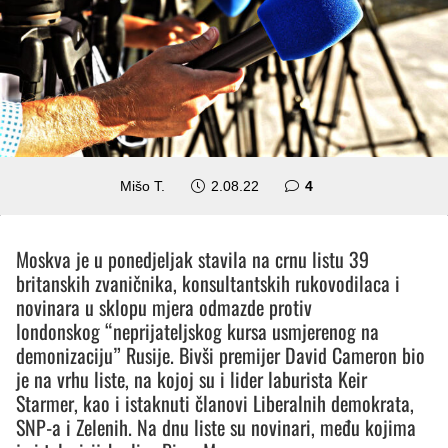
komentara
Mišo T.
2.08.22
4
Moskva je u ponedjeljak stavila na crnu listu 39
britanskih zvaničnika, konsultantskih rukovodilaca i
novinara u sklopu mjera odmazde protiv
londonskog “neprijateljskog kursa usmjerenog na
demonizaciju” Rusije. Bivši premijer David Cameron bio
je na vrhu liste, na kojoj su i lider laburista Keir
Starmer, kao i istaknuti članovi Liberalnih demokrata,
SNP-a i Zelenih. Na dnu liste su novinari, među kojima