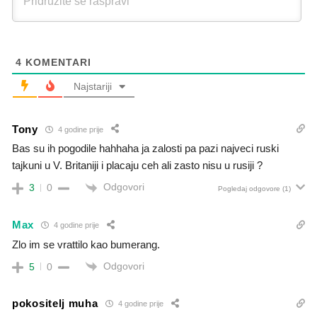
4
KOMENTARI
Najstariji
Tony
4 godine prije
Bas su ih pogodile hahhaha ja zalosti pa pazi najveci ruski
tajkuni u V. Britaniji i placaju ceh ali zasto nisu u rusiji ?
Odgovori
3
0
Pogledaj odgovore
(1)
Max
4 godine prije
Zlo im se vrattilo kao bumerang.
Odgovori
5
0
pokositelj muha
4 godine prije