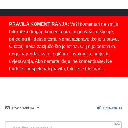
PRAVILA KOMENTIRANJA
: Vaši komentari ne smiju
biti kritika drugog komentatora, nego vaše mišljenje,
prijedlog ili ideja o temi. Nema rasprave tko je u pravu.
Čitatelji neka zaključe što je istina. Cilj nije polemika,
nego napredak svih Logičara. Inspiracija, umjesto
uvjeravanja. Ako nemate ideju, ne komentirajte. Ne
budete li respektirali pravila, biti će te blokirani.
Pretplatiti se
Prijavite se
3000