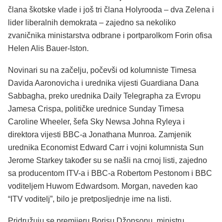
člana škotske vlade i još tri člana Holyrooda – dva Zelena i
lider liberalnih demokrata – zajedno sa nekoliko
zvaničnika ministarstva odbrane i portparolkom Forin ofisa
Helen Alis Bauer-Iston.
Novinari su na začelju, počevši od kolumniste Timesa
Davida Aaronovicha i urednika vijesti Guardiana Dana
Sabbagha, preko urednika Daily Telegrapha za Evropu
Jamesa Crispa, političke urednice Sunday Timesa
Caroline Wheeler, šefa Sky Newsa Johna Ryleya i
direktora vijesti BBC-a Jonathana Munroa. Zamjenik
urednika Economist Edward Carr i vojni kolumnista Sun
Jerome Starkey također su se našli na crnoj listi, zajedno
sa producentom ITV-a i BBC-a Robertom Pestonom i BBC
voditeljem Huwom Edwardsom. Morgan, naveden kao
“ITV voditelj”, bilo je pretposljednje ime na listi.
Pridružuju se premijeru Borisu Džonsonu, ministru