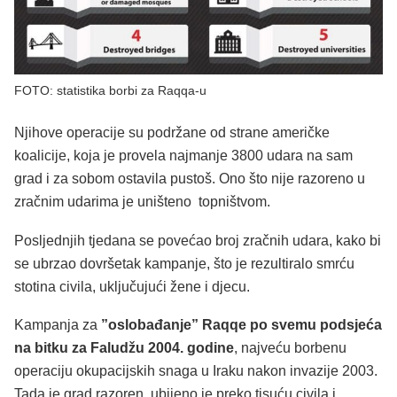
FOTO: statistika borbi za Raqqa-u
Njihove operacije su podržane od strane američke
koalicije, koja je provela najmanje 3800 udara na sam
grad i za sobom ostavila pustoš. Ono što nije razoreno u
zračnim udarima je uništeno topništvom.
Posljednjih tjedana se povećao broj zračnih udara, kako bi
se ubrzao dovršetak kampanje, što je rezultiralo smrću
stotina civila, uključujući žene i djecu.
Kampanja za
”oslobađanje” Raqqe po svemu podsjeća
na bitku za Faludžu 2004. godine
, najveću borbenu
operaciju okupacijskih snaga u Iraku nakon invazije 2003.
Tada je grad razoren, ubijeno je preko tisuću civila i