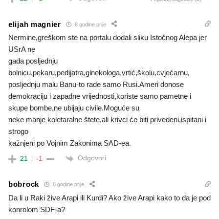
elijah magnier
8 godine prije
Nermine,greškom ste na portalu dodali sliku Istočnog Alepa jer
USrA ne
gađa posljednju
bolnicu,pekaru,pedijatra,ginekologa,vrtić,školu,cvjećarnu,
posljednju malu Banu-to rade samo Rusi.Ameri donose
demokraciju i zapadne vrijednosti,koriste samo pametne i
skupe bombe,ne ubijaju civile.Moguće su
neke manje koletaralne štete,ali krivci će biti privedeni,ispitani i
strogo
kažnjeni po Vojnim Zakonima SAD-ea.
Odgovori
21
-1
bobrock
8 godine prije
Da li u Raki žive Arapi ili Kurdi? Ako žive Arapi kako to da je pod
konrolom SDF-a?