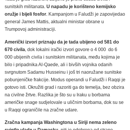
sunitskih militanata.
U napadu je korišteno kemijsko
oružje i bijeli fosfor
. Kampanjom u Faludži je zapovijedao
general James Mattis, aktualni ministar obrane u
Trumpovoj administraciji.
Američki izvori priznaju da je tada ubijeno od 581 do
670 civila
, dok lokalni irački izvori govore o 4 000 do 6
000 ubijenih civila i sunitskim militanata, među kojima je
bilo i pripadnika Al-Qaede, ali i bivših vojnika odanih
svrgnutom Sadamu Husseinu i još tri naoružane sunitske
pobunjeničke frakcije. Modus operandi u Faludži i Raqqi je
gotovo isti. Okružiti grad i razoriti ga do temelja, bez obzira
na civilne žrtve. Razlika je što su u Iraku u borbama
američke snage sudjelovale u uličnim borbama, dok su se
u Raqqi ograničile na zračne udare.
Zračna kampanja Washingtona u Siriji nema zeleno
svjetlo vlade u Damasku
, niti je odobrena od strane