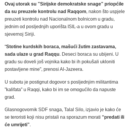
Ovaj utorak su ”Sirijske demokratske snage” priopćile
da su preuzele kontrolu nad Raqqom
, nakon što uspjele
preuzeti kontrolu nad Nacionalnom bolnicom u gradu,
jednim od posljednjih uporišta ISIL-a u ovom gradu u
sjevernoj Siriji.
“
Stotine kurdskih boraca, mašući žutim zastavama,
sada ulaze u grad Raqqu
. Deseci boraca su ubijeni. U
gradu su doveli još vojnika kako bi ih pokušali ukloniti
postavljene mine”, prenosi Al-Jazeera.
U subotu je postignut dogovor s posljednjim militantima
”kalifata” u Raqqi, kako bi im se omogućilo da napuste
grad.
Glasnogovornik SDF snaga, Talal Silo, izjavio je kako će
se teroristi koji nisu pristali na sporazum morati
“predati ili
će umrijeti”
.