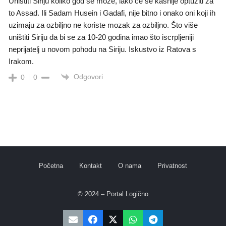
Uništiti Siriju koliko god se može, lako će se kasnije optužiti za
to Assad. Ili Sadam Husein i Gadafi, nije bitno i onako oni koji ih
uzimaju za ozbiljno ne koriste mozak za ozbiljno. Što više
uništiti Siriju da bi se za 10-20 godina imao što iscrpljeniji
neprijatelj u novom pohodu na Siriju. Iskustvo iz Ratova s
Irakom.
Odgovori
0
0
Početna
Kontakt
O nama
Privatnost
© 2024 – Portal Logično