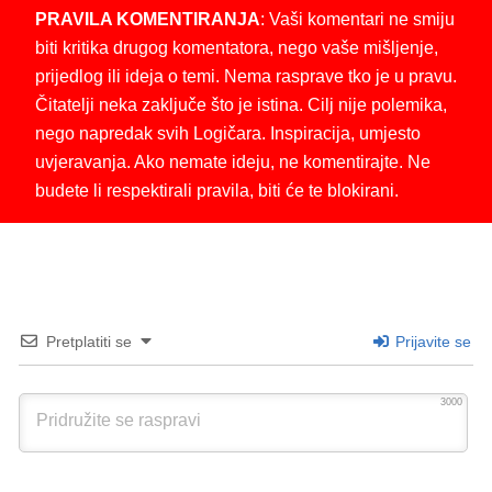
PRAVILA KOMENTIRANJA
: Vaši komentari ne smiju
biti kritika drugog komentatora, nego vaše mišljenje,
prijedlog ili ideja o temi. Nema rasprave tko je u pravu.
Čitatelji neka zaključe što je istina. Cilj nije polemika,
nego napredak svih Logičara. Inspiracija, umjesto
uvjeravanja. Ako nemate ideju, ne komentirajte. Ne
budete li respektirali pravila, biti će te blokirani.
Pretplatiti se
Prijavite se
3000