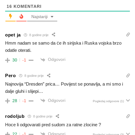
16
KOMENTARI
Najstariji
opet ja
8 godine prije
Hmm nadam se samo da će ih sirijska i Ruska vojska brzo
odatle oterati.
Odgovori
30
-1
Pero
8 godine prije
Najnovija “Dresden” prica… Povijest se ponavlja, a mi smo i
dalje gluhi i slijepi…
Odgovori
28
-1
Pogledaj odgovore
(1)
rodoljub
8 godine prije
Hoce li odgovarati pred sudom za ratne zlocine ?
Odgovori
22
-1
Pogledaj odgovore
(3)