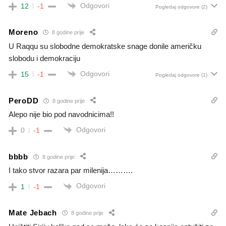
Odgovori
12
-1
Pogledaj odgovore
(2)
Moreno
8 godine prije
U Raqqu su slobodne demokratske snage donile američku
slobodu i demokraciju
Odgovori
15
-1
Pogledaj odgovore
(1)
PeroDD
8 godine prije
Alepo nije bio pod navodnicima!!
Odgovori
0
-1
bbbb
8 godine prije
I tako stvor razara par milenija……….
Odgovori
1
-1
Mate Jebach
8 godine prije