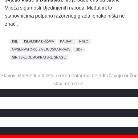
Vijeća sigurnosti Ujedinjenih naroda. Međutim, to
stanovnicima potpuno razorenog grada ionako ništa ne
znači.
ISIL
ISLAMSKA DRŽAVA
KALIFAT
NATO
OPSERVATORIJ ZA LJUDSKA PRAVA
SDF
SIRIJSKE DEMOKRATSKE SNAGE
Stavovi izneseni u tekstu i u komentarima ne odražavaju nužno
stav redakcije.