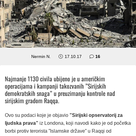
komentara
Nermin N.
17.10.17
16
Najmanje 1130 civila ubijeno je u američkim
operacijama i kampanji takozvanih ”Sirijskih
demokratskih snaga” u preuzimanju kontrole nad
sirijskim gradom Raqqa.
Ovo su podaci koje je objavio
”Sirijski opservatorij za
ljudska prava”
iz Londona, koji navodi kako je od početka
borbi protiv terorista ”Islamske države” u Raqqi od