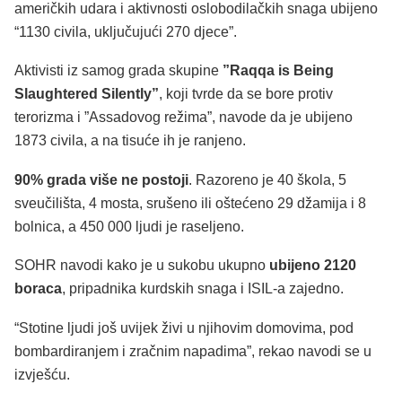
američkih udara i aktivnosti oslobodilačkih snaga ubijeno
“1130 civila, uključujući 270 djece”.
Aktivisti iz samog grada skupine
”Raqqa is Being
Slaughtered Silently”
, koji tvrde da se bore protiv
terorizma i ”Assadovog režima”, navode da je ubijeno
1873 civila, a na tisuće ih je ranjeno.
90% grada više ne postoji
. Razoreno je 40 škola, 5
sveučilišta, 4 mosta, srušeno ili oštećeno 29 džamija i 8
bolnica, a 450 000 ljudi je raseljeno.
SOHR navodi kako je u sukobu ukupno
ubijeno 2120
boraca
, pripadnika kurdskih snaga i ISIL-a zajedno.
“Stotine ljudi još uvijek živi u njihovim domovima, pod
bombardiranjem i zračnim napadima”, rekao navodi se u
izvješću.