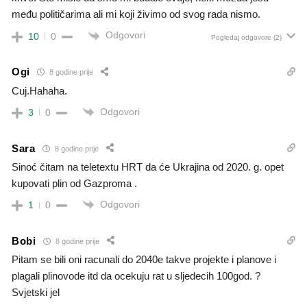
među političarima ali mi koji živimo od svog rada nismo.
Odgovori
10
0
Pogledaj odgovore
(2)
Ogi
8 godine prije
Cuj.Hahaha.
Odgovori
3
0
Sara
8 godine prije
Sinoć čitam na teletextu HRT da će Ukrajina od 2020. g. opet
kupovati plin od Gazproma .
Odgovori
1
0
Bobi
8 godine prije
Pitam se bili oni racunali do 2040e takve projekte i planove i
plagali plinovode itd da ocekuju rat u sljedecih 100god. ?
Svjetski jel