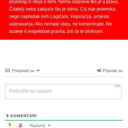
prijedlog ili ideja o temi. Nema rasprave tko je u pravu.
Čitatelji neka zaključe što je istina. Cilj nije polemika,
nego napredak svih Logičara. Inspiracija, umjesto
uvjeravanja. Ako nemate ideju, ne komentirajte. Ne
budete li respektirali pravila, biti će te blokirani.
Pretplatiti se
Prijavite se
3000
8
KOMENTARI
Najstariji