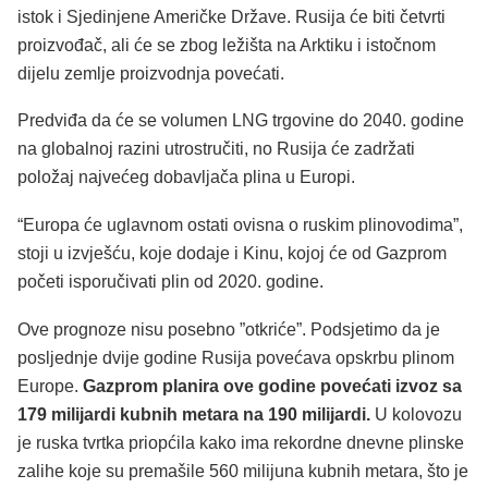
istok i Sjedinjene Američke Države. Rusija će biti četvrti
proizvođač, ali će se zbog ležišta na Arktiku i istočnom
dijelu zemlje proizvodnja povećati.
Predviđa da će se volumen LNG trgovine do 2040. godine
na globalnoj razini utrostručiti, no Rusija će zadržati
položaj najvećeg dobavljača plina u Europi.
“Europa će uglavnom ostati ovisna o ruskim plinovodima”,
stoji u izvješću, koje dodaje i Kinu, kojoj će od Gazprom
početi isporučivati plin od 2020. godine.
Ove prognoze nisu posebno ”otkriće”. Podsjetimo da je
posljednje dvije godine Rusija povećava opskrbu plinom
Europe.
Gazprom planira ove godine povećati izvoz sa
179 milijardi kubnih metara na 190 milijardi.
U kolovozu
je ruska tvrtka priopćila kako ima rekordne dnevne plinske
zalihe koje su premašile 560 milijuna kubnih metara, što je