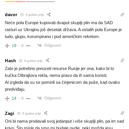
davor
8 godine prije
Neće pola Europe kupovati dvaput skuplji plin ma da SAD
rasturi uz Ukrajinu još desetak država. A ostalih pola Europe je
ludo, glupo, korumpirano i pod američkim reketom.
Odgovori
19
0
Hash
8 godine prije
Zato je potrebno preuzeti resurse Rusije jer ona, kako bi to
kučka Olbrajtova rekla, nema pravo da ih sama koristi.
Al izgleda da su se pomirili sa činjenicom da puše, kad ovako
predviđaju.
Odgovori
14
0
Zagi
8 godine prije
Oni bi nama prodavali svoj jedanput i više skuplji plin, pa im sad
krivo. Što misle da smo mi budale ovdje, neki možda jesu