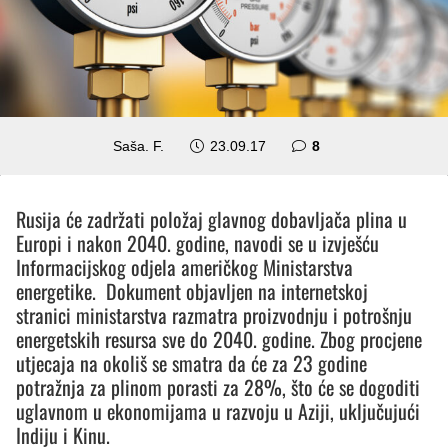
komentara
Saša. F.
23.09.17
8
Rusija će zadržati položaj glavnog dobavljača plina u
Europi i nakon 2040. godine, navodi se u izvješću
Informacijskog odjela američkog Ministarstva
energetike. Dokument objavljen na internetskoj
stranici ministarstva razmatra proizvodnju i potrošnju
energetskih resursa sve do 2040. godine. Zbog procjene
utjecaja na okoliš se smatra da će za 23 godine
potražnja za plinom porasti za 28%, što će se dogoditi
uglavnom u ekonomijama u razvoju u Aziji, uključujući
Indiju i Kinu.