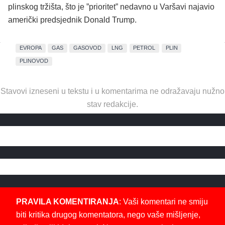
plinskog tržišta, što je ”prioritet” nedavno u Varšavi najavio
američki predsjednik Donald Trump.
EVROPA
GAS
GASOVOD
LNG
PETROL
PLIN
PLINOVOD
Stavovi izneseni u tekstu i u komentarima ne odražavaju nužno
stav redakcije.
PRAVILA KOMENTIRANJA
: Vaši komentari ne smiju
biti kritika drugog komentatora, nego vaše mišljenje,