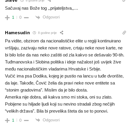
Steve
8 godine prije
Sačuvaj nas Bože tog ,,prijateljstva,,…
Odgovori
1
0
Hamesudin
8 godine prije
Pa vidite, obzirom da nacionalističke elite u regiji kontinuirano
vršljaju, zazivaju neke nove ratove, crtaju neke nove karte, ne
bi bilo loše da nas neko zaštiti od zla kakvo se dešavalo 90-tih.
Tuđmanovska i Slobina politika i ideje nažalost još uvijek žive
među nacionalističkim vladarima Hrvatske i Srbije.
Vučić ima psa Dodika, kojeg je pustio na lancu u tuđe dvorište,
da laje. Takođe, Čović želia da pravi neke nove entitete sa
“stonim gradovima”. Mislim da je bilo dosta.
Amerika nije dobra, ali kakva smo mi stoka, oni su zlato.
Pobijene su hiljade ljudi koji su nevino stradali zbog nečijih
“velikih država”. Bila bi prevelika šteta da se to ponovi.
Odgovori
1
0