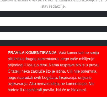
Stavovi izneseni u tekstu i u komentarima ne odražavaju nužno
stav redakcije.
PRAVILA KOMENTIRANJA
: Vaši komentari ne smiju
biti kritika drugog komentatora, nego vaše mišljenje,
prijedlog ili ideja o temi. Nema rasprave tko je u pravu.
Čitatelji neka zaključe što je istina. Cilj nije polemika,
nego napredak svih Logičara. Inspiracija, umjesto
uvjeravanja. Ako nemate ideju, ne komentirajte. Ne
budete li respektirali pravila, biti će te blokirani.