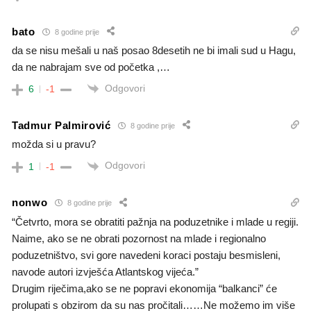
bato
8 godine prije
da se nisu mešali u naš posao 8desetih ne bi imali sud u Hagu,
da ne nabrajam sve od početka ,…
Odgovori
6
-1
Tadmur Palmirović
8 godine prije
možda si u pravu?
Odgovori
1
-1
nonwo
8 godine prije
“Četvrto, mora se obratiti pažnja na poduzetnike i mlade u regiji.
Naime, ako se ne obrati pozornost na mlade i regionalno
poduzetništvo, svi gore navedeni koraci postaju besmisleni,
navode autori izvješća Atlantskog vijeća.”
Drugim riječima,ako se ne popravi ekonomija “balkanci” će
prolupati s obzirom da su nas pročitali……Ne možemo im više