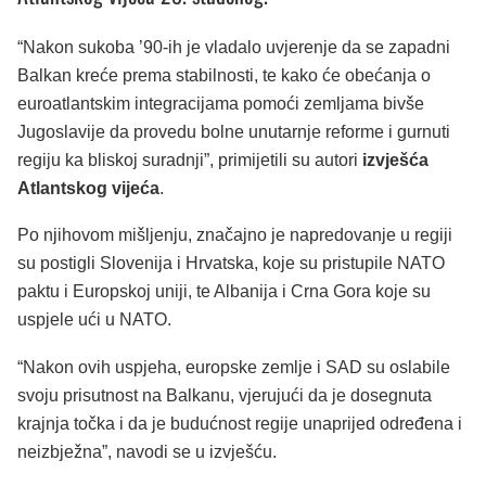
“Nakon sukoba ’90-ih je vladalo uvjerenje da se zapadni
Balkan kreće prema stabilnosti, te kako će obećanja o
euroatlantskim integracijama pomoći zemljama bivše
Jugoslavije da provedu bolne unutarnje reforme i gurnuti
regiju ka bliskoj suradnji”, primijetili su autori
izvješća
Atlantskog vijeća
.
Po njihovom mišljenju, značajno je napredovanje u regiji
su postigli Slovenija i Hrvatska, koje su pristupile NATO
paktu i Europskoj uniji, te Albanija i Crna Gora koje su
uspjele ući u NATO.
“Nakon ovih uspjeha, europske zemlje i SAD su oslabile
svoju prisutnost na Balkanu, vjerujući da je dosegnuta
krajnja točka i da je budućnost regije unaprijed određena i
neizbježna”, navodi se u izvješću.