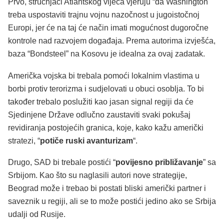
Prvo, stručnjaci Atlantskog vijeća vjeruju “da Washington
treba uspostaviti trajnu vojnu nazočnost u jugoistočnoj
Europi, jer će na taj će način imati mogućnost dugoročne
kontrole nad razvojem događaja. Prema autorima izvješća,
baza “Bondsteel” na Kosovu je idealna za ovaj zadatak.
Američka vojska bi trebala pomoći lokalnim vlastima u
borbi protiv terorizma i sudjelovati u obuci osoblja. To bi
također trebalo poslužiti kao jasan signal regiji da će
Sjedinjene Države odlučno zaustaviti svaki pokušaj
revidiranja postojećih granica, koje, kako kažu američki
stratezi, “
potiče ruski avanturizam
“.
Drugo, SAD bi trebale postići “
povijesno približavanje
” sa
Srbijom. Kao što su naglasili autori nove strategije,
Beograd može i trebao bi postati bliski američki partner i
saveznik u regiji, ali se to može postići jedino ako se Srbija
udalji od Rusije.