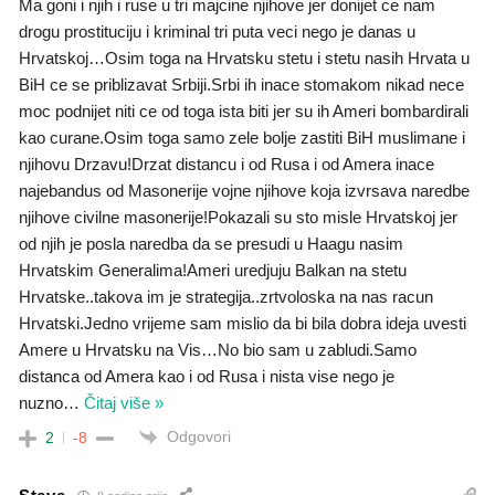
Ma goni i njih i ruse u tri majcine njihove jer donijet ce nam
drogu prostituciju i kriminal tri puta veci nego je danas u
Hrvatskoj…Osim toga na Hrvatsku stetu i stetu nasih Hrvata u
BiH ce se priblizavat Srbiji.Srbi ih inace stomakom nikad nece
moc podnijet niti ce od toga ista biti jer su ih Ameri bombardirali
kao curane.Osim toga samo zele bolje zastiti BiH muslimane i
njihovu Drzavu!Drzat distancu i od Rusa i od Amera inace
najebandus od Masonerije vojne njihove koja izvrsava naredbe
njihove civilne masonerije!Pokazali su sto misle Hrvatskoj jer
od njih je posla naredba da se presudi u Haagu nasim
Hrvatskim Generalima!Ameri uredjuju Balkan na stetu
Hrvatske..takova im je strategija..zrtvoloska na nas racun
Hrvatski.Jedno vrijeme sam mislio da bi bila dobra ideja uvesti
Amere u Hrvatsku na Vis…No bio sam u zabludi.Samo
distanca od Amera kao i od Rusa i nista vise nego je
nuzno
…
Čitaj više »
Odgovori
2
-8