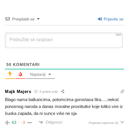
Pretplatiti se
Prijavite se
3000
50
KOMENTARI
Najstariji
Majk Majers
8 godine prije
Blago nama balkancima, potomcima gorostasa Ilira…..nekoć
ponosnog naroda a danas moralne prostitutke koje toliko vire iz
šuoka zapada, da ni sunce više ne sja
Odgovori
63
-3
Pogledaj odgovore
(4)