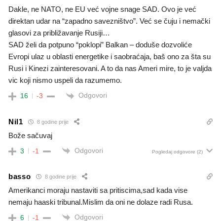
Dakle, ne NATO, ne EU već vojne snage SAD. Ovo je već
direktan udar na “zapadno savezništvo”. Već se čuju i nemački
glasovi za približavanje Rusiji…
SAD želi da potpuno “poklopi” Balkan – doduše dozvoliće
Evropi ulaz u oblasti energetike i saobraćaja, baš ono za šta su
Rusi i Kinezi zainteresovani. A to da nas Ameri mire, to je valjda
vic koji nismo uspeli da razumemo.
Odgovori
16
-3
Nil1
8 godine prije
Bože sačuvaj
Odgovori
3
-1
Pogledaj odgovore
(2)
basso
8 godine prije
Amerikanci moraju nastaviti sa pritiscima,sad kada vise
nemaju haaski tribunal.Mislim da oni ne dolaze radi Rusa.
Odgovori
6
-1