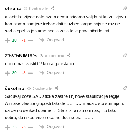
ohrana
8 godine prije
atlantsko vijece nato nvo o cemu pricamo valjda bi takvu izjavu
kao pismo namjere trebao dati sluzbeni organ najvise razine
sad a opet to je samo necija zelja to je pravi hibridni rat
Odgovori
10
-1
ZЪVЪNIMIRЪ
8 godine prije
oni će nas zaštitit ? ko i afganistance
Odgovori
30
-3
čokolino
8 godine prije
Sačuvaj bože SADističke zaštite i njihove stabilizacije regije.
A i naše vlastite gluposti takođe…………mada čisto sumnjam,
da ćemo se ikad opametiti. Stabilizirali su oni nas, i to tako
dobro, da nikad više nećemo doći sebi……….
Odgovori
33
-3