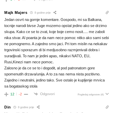
Majk Majers
8 godine prije
Jedan osvrt na gornje komentare. Gospodo, mi sa Balkana,
tocnije narodi bivse Juge mozemo opstat jedino ako se drzimo
skupa. Kako ce se to zvat, koje boje cemo nosit…. me zaboli
nika stvar. Al poanta je da nam nece pomoc nitko ako sami sebi
ne pomognemo. A zajedno smo jaci. Pri tom mislin na nekakav
trgovinski sporazum di bi medjusobno razmjenivali dobra i
suradjivali. To nam je jedini apas, nikakvi NATO, EU,
Rusi,Kinezi nam nece pomoc.
Zalosno je da ce se to i dogodit, al pod patronatom gore
spomenutih drzava/unija. A to za nas nema nista pozitivno.
Zajedno i neutralni, jedino tako. Sve ostalo je kupljenje mrvica
sa bogataskog stola
Odgovori
12
-2
Pogledaj odgovore
(4)
Din
8 godine prije