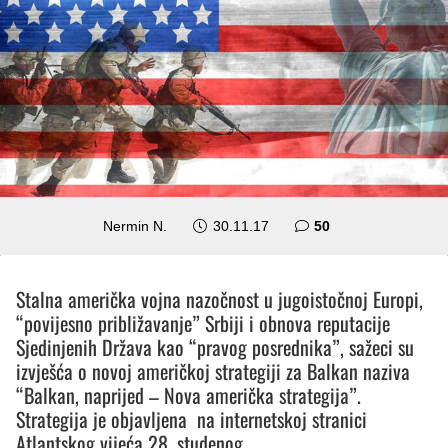
komentara
Nermin N.
30.11.17
50
Stalna američka vojna nazočnost u jugoistočnoj Europi,
“povijesno približavanje” Srbiji i obnova reputacije
Sjedinjenih Država kao “pravog posrednika”, sažeci su
izvješća o novoj američkoj strategiji za Balkan naziva
“Balkan, naprijed – Nova američka strategija”.
Strategija je objavljena na internetskoj stranici
Atlantskog vijeća 28. studenog.