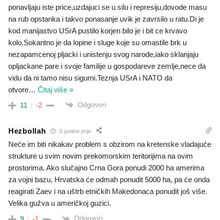
ponavljaju iste price,uzdajuci se u silu i represiju,dovode masu
na rub opstanka i takvo ponasanje uvik je zavrsilo u ratu.Di je
kod manijastvo USrA pustilo korjen bilo je i bit ce krvavo
kolo.Sokantno je da lopine i sluge koje su omastile brk u
nezapamcenoj pljacki i unistenju svog narode,iako sklanjaju
opljackane pare i svoje familije u gospodareve zemlje,nece da
vidu da ni tamo nisu sigurni.Teznja USrA i NATO da
otvore
…
Čitaj više »
Odgovori
11
-2
Hezbollah
8 godine prije
Neće im biti nikakav problem s obzirom na kretenske vladajuće
strukture u svim novim prekomorskim teritorijima na ovim
prostorima. Ako slučajno Crna Gora ponudi 2000 ha amerima
za vojni bazu, Hrvatska će odmah ponudit 5000 ha, pa će onda
reagirati Zaev i na uštrb etničkih Makedonaca ponudit još više.
Velika gužva u američkoj guzici.
Odgovori
9
-1