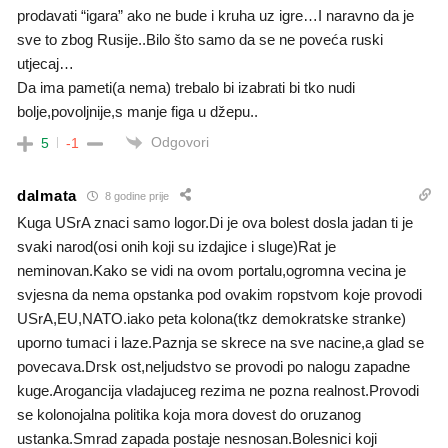
prodavati “igara” ako ne bude i kruha uz igre…I naravno da je
sve to zbog Rusije..Bilo što samo da se ne poveća ruski
utjecaj…
Da ima pameti(a nema) trebalo bi izabrati bi tko nudi
bolje,povoljnije,s manje figa u džepu..
Odgovori
5
-1
dalmata
8 godine prije
Kuga USrA znaci samo logor.Di je ova bolest dosla jadan ti je
svaki narod(osi onih koji su izdajice i sluge)Rat je
neminovan.Kako se vidi na ovom portalu,ogromna vecina je
svjesna da nema opstanka pod ovakim ropstvom koje provodi
USrA,EU,NATO.iako peta kolona(tkz demokratske stranke)
uporno tumaci i laze.Paznja se skrece na sve nacine,a glad se
povecava.Drsk ost,neljudstvo se provodi po nalogu zapadne
kuge.Arogancija vladajuceg rezima ne pozna realnost.Provodi
se kolonojalna politika koja mora dovest do oruzanog
ustanka.Smrad zapada postaje nesnosan.Bolesnici koji