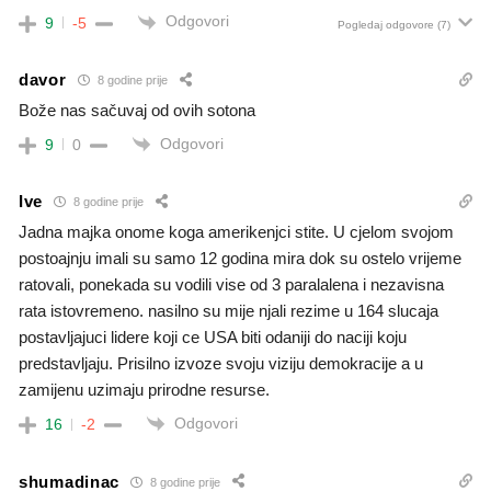
Odgovori
9
-5
Pogledaj odgovore
(7)
davor
8 godine prije
Bože nas sačuvaj od ovih sotona
Odgovori
9
0
Ive
8 godine prije
Jadna majka onome koga amerikenjci stite. U cjelom svojom
postoajnju imali su samo 12 godina mira dok su ostelo vrijeme
ratovali, ponekada su vodili vise od 3 paralalena i nezavisna
rata istovremeno. nasilno su mije njali rezime u 164 slucaja
postavljajuci lidere koji ce USA biti odaniji do naciji koju
predstavljaju. Prisilno izvoze svoju viziju demokracije a u
zamijenu uzimaju prirodne resurse.
Odgovori
16
-2
shumadinac
8 godine prije