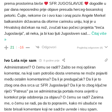
prema prostorima bivše
SFR JUGOSLAVIJE
dogodile u
par dana neposredno prije objave presuda herceg-bosanskoj
petorki. Čujte, nekome će i ovo kao i onaj poziv Angele Merkel
balkanskim državama da oforme carinsku uniju, koji je u
Hrvatskoj dočekan na nož, zvučati kao počeci projekta “treća
Jugoslavija”, ali neka, ja bi kao ljuti Jugosloven sad
…
Čitaj više
»
Odgovori
21
-16
Pogledaj odgovore
(4)
Ivo Lola nije sam
8 godine prije
Administratore!? O čemu se radi!? Zašto se moj opširan
komentar, na koji sam potrošio dosta vremena ne može pojaviti
među ostalim komentarima? Da li je predugačak? Da li je to
zbog ona dva srca uz SFR Jugoslavija? Da li je to zbog ključne
riječi “Patreus” pa se administracija portala mora uvjeriti u
kontekst prije odobrenja za objavu? O čemu se radi? Zanima
me, o čemu se radi, pa da to popravim, kako mi ubuduće ne
biste brisali komentare koji ne sadrže uvrede i nisu spam.