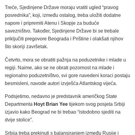
Treće, Sjedinjene Države moraju vratiti ugled “pravog
posrednika”, koji, između ostalog, treba uložiti dodatne
napore i pripremiti Atenu i Skopje za buduće
savezništvo. Također, Sjedinjene Države bi se trebale
priključiti pregovore Beograda i Prištine i olakšati njihov
što skoriji završetak.
Četvrto, mora se obratiti pažnja na poduzetnike i mlade u
regiji. Naime, ako se ne obrati pozornost na mlade i
regionalno poduzetništvo, svi gore navedeni koraci postaju
besmisleni, navode autori izvješća Atlantskog vijeća.
Podsjetimo, nedavno je predstavnik američkog State
Departmenta
Hoyt Brian Yee
tijekom svog posjeta Srbiji
izjavio kako Beograd ne bi trebao “istodobno sjediti na
dvije stolice”.
Srbija treba prekinuti s balansiranjem između Rusije i