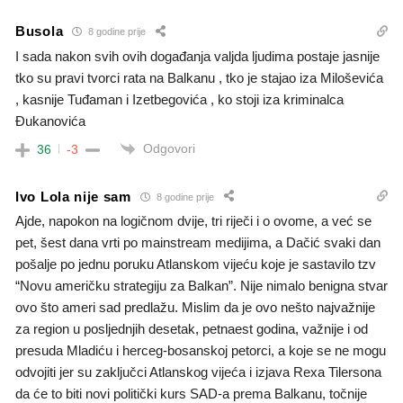
Busola
8 godine prije
I sada nakon svih ovih događanja valjda ljudima postaje jasnije
tko su pravi tvorci rata na Balkanu , tko je stajao iza Miloševića
, kasnije Tuđaman i Izetbegovića , ko stoji iza kriminalca
Đukanovića
Odgovori
36
-3
Ivo Lola nije sam
8 godine prije
Ajde, napokon na logičnom dvije, tri riječi i o ovome, a već se
pet, šest dana vrti po mainstream medijima, a Dačić svaki dan
pošalje po jednu poruku Atlanskom vijeću koje je sastavilo tzv
“Novu američku strategiju za Balkan”. Nije nimalo benigna stvar
ovo što ameri sad predlažu. Mislim da je ovo nešto najvažnije
za region u posljednjih desetak, petnaest godina, važnije i od
presuda Mladiću i herceg-bosanskoj petorci, a koje se ne mogu
odvojiti jer su zaključci Atlanskog vijeća i izjava Rexa Tilersona
da će to biti novi politički kurs SAD-a prema Balkanu, točnije