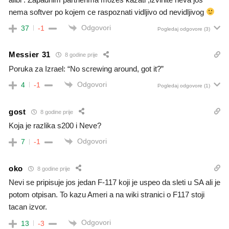
nema softver po kojem ce raspoznati vidljivo od nevidljivog
Odgovori
37
-1
Pogledaj odgovore
(3)
Messier 31
8 godine prije
Poruka za Izrael: “No screwing around, got it?”
Odgovori
4
-1
Pogledaj odgovore
(1)
gost
8 godine prije
Koja je razlika s200 i Neve?
Odgovori
7
-1
oko
8 godine prije
Nevi se pripisuje jos jedan F-117 koji je uspeo da sleti u SA ali je
potom otpisan. To kazu Ameri a na wiki stranici o F117 stoji
tacan izvor.
Odgovori
13
-3