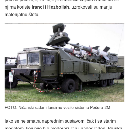
njima koriste
Iranci i Hezbollah
, uzrokovali su manju
materijalnu štetu.
FOTO: Nišanski radar i lansirno vozilo sistema Pečora-2M
Iako se ne smatra naprednim sustavom, čak i sa starim
modelom, koji nije bio moderniziran i nadograđen,
Vojska