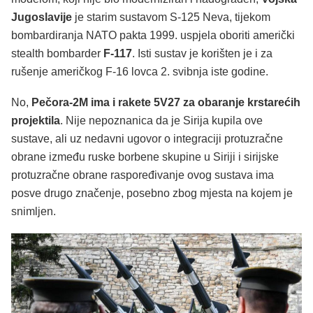
Jugoslavije
je starim sustavom S-125 Neva, tijekom
bombardiranja NATO pakta 1999. uspjela oboriti američki
stealth bombarder
F-117
. Isti sustav je korišten je i za
rušenje američkog F-16 lovca 2. svibnja iste godine.
No,
Pečora-2M ima i rakete 5V27 za obaranje krstarećih
projektila
. Nije nepoznanica da je Sirija kupila ove
sustave, ali uz nedavni ugovor o integraciji protuzračne
obrane između ruske borbene skupine u Siriji i sirijske
protuzračne obrane raspoređivanje ovog sustava ima
posve drugo značenje, posebno zbog mjesta na kojem je
snimljen.