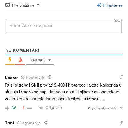
Pretplatiti se
Prijavite se
3000
31
KOMENTARI
Najstariji
basso
8 godine prije
Rusi bi trebali Siriji prodati S-400 i krstarece rakete Kaliber,da u
slucaju izraelskog napada mogu obarati njihove avione/rakete i
zatim krstarecim raketama napasti ciljeve u izraelu…
Odgovori
36
-1
Pogledaj odgovore
(5)
Toni
8 godine prije