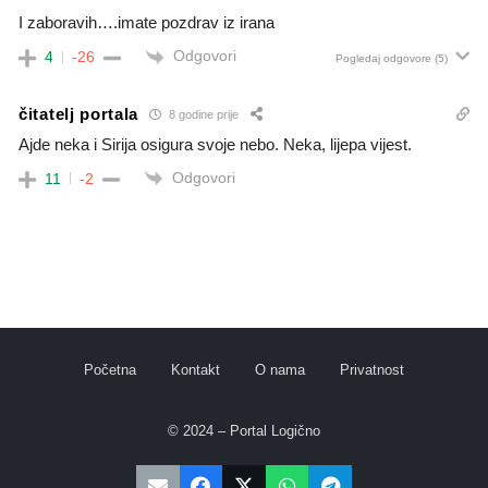
I zaboravih….imate pozdrav iz irana
Odgovori
4
-26
Pogledaj odgovore
(5)
čitatelj portala
8 godine prije
Ajde neka i Sirija osigura svoje nebo. Neka, lijepa vijest.
Odgovori
11
-2
Početna
Kontakt
O nama
Privatnost
© 2024 – Portal Logično