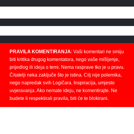
PRAVILA KOMENTIRANJA
: Vaši komentari ne smiju
biti kritika drugog komentatora, nego vaše mišljenje,
prijedlog ili ideja o temi. Nema rasprave tko je u pravu.
Čitatelji neka zaključe što je istina. Cilj nije polemika,
nego napredak svih Logičara. Inspiracija, umjesto
uvjeravanja. Ako nemate ideju, ne komentirajte. Ne
budete li respektirali pravila, biti će te blokirani.