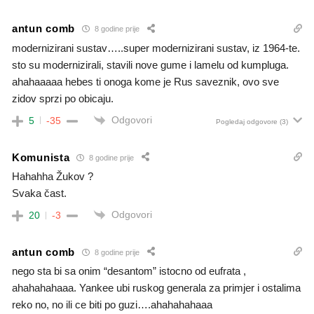
antun comb
8 godine prije
modernizirani sustav…..super modernizirani sustav, iz 1964-te.
sto su modernizirali, stavili nove gume i lamelu od kumpluga.
ahahaaaaa hebes ti onoga kome je Rus saveznik, ovo sve
zidov sprzi po obicaju.
Odgovori
5
-35
Pogledaj odgovore
(3)
Komunista
8 godine prije
Hahahha Žukov ?
Svaka čast.
Odgovori
20
-3
antun comb
8 godine prije
nego sta bi sa onim “desantom” istocno od eufrata ,
ahahahahaaa. Yankee ubi ruskog generala za primjer i ostalima
reko no, no ili ce biti po guzi….ahahahahaaa