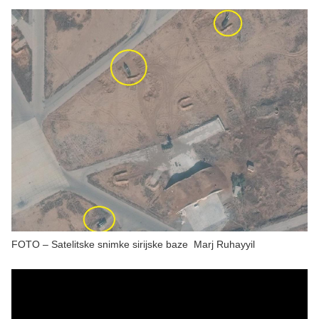
FOTO – Satelitske snimke sirijske baze Marj Ruhayyil