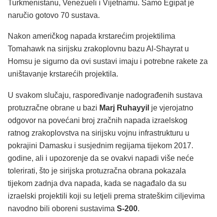
Turkmenistanu, Venezueli i Vijetnamu. Samo Egipat je
naručio gotovo 70 sustava.
Nakon američkog napada krstarećim projektilima
Tomahawk na sirijsku zrakoplovnu bazu Al-Shayrat u
Homsu je sigurno da ovi sustavi imaju i potrebne rakete za
uništavanje krstarećih projektila.
U svakom slučaju, raspoređivanje nadograđenih sustava
protuzračne obrane u bazi
Marj Ruhayyil
je vjerojatno
odgovor na povećani broj zračnih napada izraelskog
ratnog zrakoplovstva na sirijsku vojnu infrastrukturu u
pokrajini Damasku i susjednim regijama tijekom 2017.
godine, ali i upozorenje da se ovakvi napadi više neće
tolerirati, što je sirijska protuzračna obrana pokazala
tijekom zadnja dva napada, kada se nagađalo da su
izraelski projektili koji su letjeli prema strateškim ciljevima
navodno bili oboreni sustavima
S-200
.