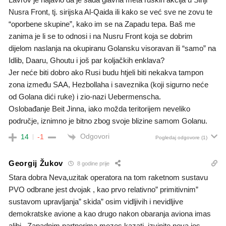
Nusra Front, tj. sirijska Al-Qaida ili kako se već sve ne zovu te
“oporbene skupine”, kako im se na Zapadu tepa. Baš me
zanima je li se to odnosi i na Nusru Front koja se dobrim
dijelom naslanja na okupiranu Golansku visoravan ili “samo” na
Idlib, Daaru, Ghoutu i još par koljačkih enklava?
Jer neće biti dobro ako Rusi budu htjeli biti nekakva tampon
zona između SAA, Hezbollaha i saveznika (koji sigurno neće
od Golana dići ruke) i zio-nazi Uebermenscha.
Oslobađanje Beit Jinna, iako možda teritorijem neveliko
područje, iznimno je bitno zbog svoje blizine samom Golanu.
Odgovori
14
-1
Pogledaj odgovore
(1)
Georgij Žukov
8 godine prije
Stara dobra Neva,uzitak operatora na tom raketnom sustavu
PVO odbrane jest dvojak , kao prvo relativno” primitivnim”
sustavom upravljanja” skida” osim vidljivih i nevidljive
demokratske avione a kao drugo nakon obaranja aviona imas
alibi . Zapadnim partnerima mozes kazati ,izvinite neva jos