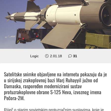
komentar
Logic
2.01.18
31
Satelitske snimke objavljene na internetu pokazuju da je
u sirijskoj zrakoplovnoj bazi Marj Ruhayyil južno od
Damaska, raspoređen modernizirani sustav
protuzrakoplovne obrane S-125 Neva, izvoznog imena
Pečora-2M.
Riječ o starim sovjetskim protuzračnim sustavima, koje je