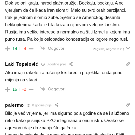
Dok se oni igraju, narod plaća oružje. Bockaju, bockaju. A ne
vjerujem da će ikada Iran slomiti. Malo su tvrd orah perzijanci.
Irak je jednom slomio zube. Sjetimo se Američkog desanta
helikopterima kada je bila kriza u njihovom veleposlanstvu.
Rusija ima velike interese a normalno da štiti Izrael u kojem ima
puno rusa. Pa ko je oslobađao koncetracijske logore nego rusi.
Odgovori
14
-4
Pogledaj odgovore
(1)
Laki Topalović
8 godine prije
Ako imaju rakete za rušenje krstarećih projektila, onda puno
mijenja na stvari
Odgovori
15
-2
palermo
8 godine prije
Bilo je već vrijeme, jer ima sigurno pola godine da se i službeno
reklo kako je sirijska PZO integrirana u onu rusku. Ovako se
agresoru daje do znanja što ga čeka.
Lavrov je najavio da je sada glavna meta ruskih akcija u Siriji