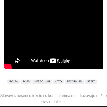
F-117A
F-16S
HEZBOLLAH
NATO
PEČORA-2M
STELT
Stavovi izneseni u tekstu i u komentarima ne odražavaju nužno
stav redakcije.