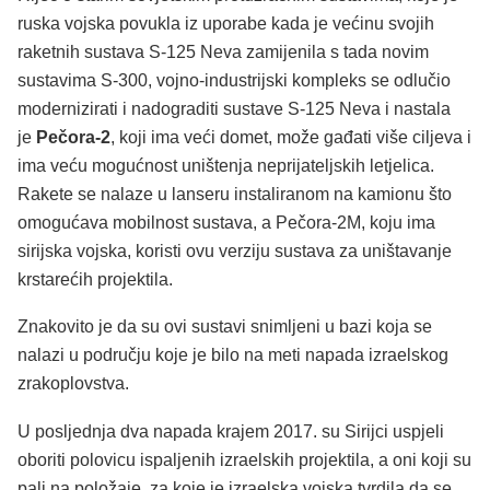
ruska vojska povukla iz uporabe kada je većinu svojih
raketnih sustava S-125 Neva zamijenila s tada novim
sustavima S-300, vojno-industrijski kompleks se odlučio
modernizirati i nadograditi sustave S-125 Neva i nastala
je
Pečora-2
, koji ima veći domet, može gađati više ciljeva i
ima veću mogućnost uništenja neprijateljskih letjelica.
Rakete se nalaze u lanseru instaliranom na kamionu što
omogućava mobilnost sustava, a Pečora-2M, koju ima
sirijska vojska, koristi ovu verziju sustava za uništavanje
krstarećih projektila.
Znakovito je da su ovi sustavi snimljeni u bazi koja se
nalazi u području koje je bilo na meti napada izraelskog
zrakoplovstva.
U posljednja dva napada krajem 2017. su Sirijci uspjeli
oboriti polovicu ispaljenih izraelskih projektila, a oni koji su
pali na položaje, za koje je izraelska vojska tvrdila da se