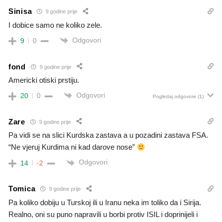
Sinisa
9 godine prije
I dobice samo ne koliko zele.
Odgovori
9
0
fond
9 godine prije
Americki otiski prstiju.
Odgovori
20
0
Pogledaj odgovore
(1)
Zare
9 godine prije
Pa vidi se na slici Kurdska zastava a u pozadini zastava FSA.
“Ne vjeruj Kurdima ni kad darove nose”
Odgovori
14
-2
Tomica
9 godine prije
Pa koliko dobiju u Turskoj ili u Iranu neka im toliko da i Sirija.
Realno, oni su puno napravili u borbi protiv ISIL i doprinijeli i