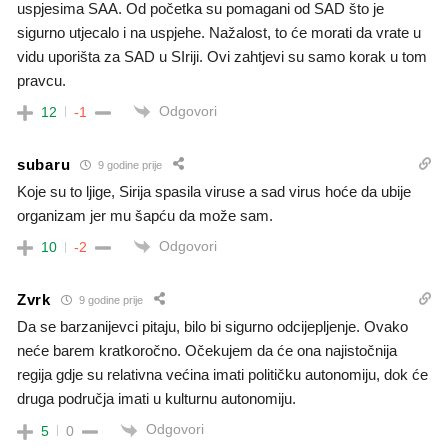
uspjesima SAA. Od početka su pomagani od SAD što je
sigurno utjecalo i na uspjehe. Nažalost, to će morati da vrate u
vidu uporišta za SAD u SIriji. Ovi zahtjevi su samo korak u tom
pravcu.
Odgovori
12
-1
subaru
9 godine prije
Koje su to ljige, Sirija spasila viruse a sad virus hoće da ubije
organizam jer mu šapću da može sam.
Odgovori
10
-2
Zvrk
9 godine prije
Da se barzanijevci pitaju, bilo bi sigurno odcijepljenje. Ovako
neće barem kratkoročno. Očekujem da će ona najistočnija
regija gdje su relativna većina imati političku autonomiju, dok će
druga područja imati u kulturnu autonomiju.
Odgovori
5
0