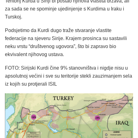
Teritorij Kurda u Siriji bi postao njihova vlastita država, ali
za sada se ne spominje ujedinjenje s Kurdima u Iraku i
Turskoj.
Podsjetimo da Kurdi dugo traže stvaranje vlastite
federacije na sjeveru Sirije. Krajem prosinca su sastavili
neku vrstu “društvenog ugovora”, što bi zapravo bio
ekvivalent njihovog ustava.
FOTO: Sirijski Kurdi čine 9% stanovništva i nigdje nisu u
apsolutnoj većini i sve su teritorije stekli zauzimanjem sela
iz kojih su protjerali ISIL