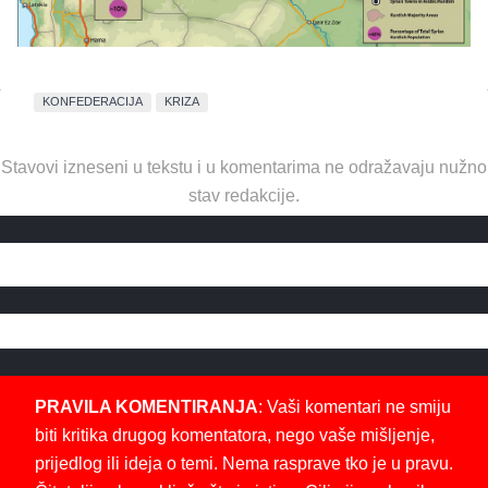
KONFEDERACIJA
KRIZA
Stavovi izneseni u tekstu i u komentarima ne odražavaju nužno
stav redakcije.
PRAVILA KOMENTIRANJA
: Vaši komentari ne smiju
biti kritika drugog komentatora, nego vaše mišljenje,
prijedlog ili ideja o temi. Nema rasprave tko je u pravu.