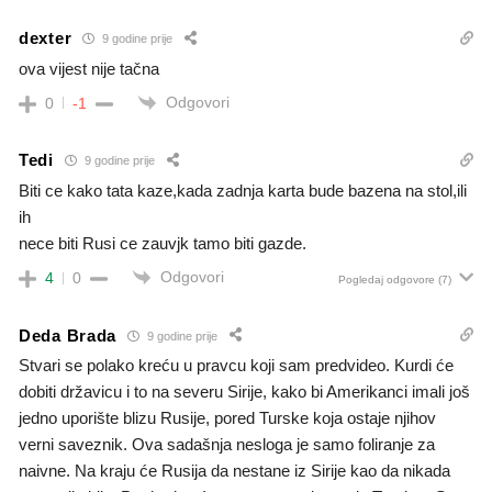
dexter
9 godine prije
ova vijest nije tačna
Odgovori
0
-1
Tedi
9 godine prije
Biti ce kako tata kaze,kada zadnja karta bude bazena na stol,ili
ih
nece biti Rusi ce zauvjk tamo biti gazde.
Odgovori
4
0
Pogledaj odgovore
(7)
Deda Brada
9 godine prije
Stvari se polako kreću u pravcu koji sam predvideo. Kurdi će
dobiti državicu i to na severu Sirije, kako bi Amerikanci imali još
jedno uporište blizu Rusije, pored Turske koja ostaje njihov
verni saveznik. Ova sadašnja nesloga je samo foliranje za
naivne. Na kraju će Rusija da nestane iz Sirije kao da nikada