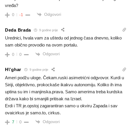
vređa?
Odgovori
0
-1
Deda Brada
9 godine prije
Urednici, hvala vam za uštedu od jednog časa dnevno, koliko
sam obično provodio na ovom portalu.
Odgovori
0
0
H\'ghar
9 godine prije
Ameri podžu uloge. Čekam.ruski asimetrićni odgvovor. Kurdi u
Siriji, objektivno, prokockaše ikakvu autonomiju. Koliko ih ima
uptina su im i manjinska.prava. Samo amerima treba kurdska
država kako bi smanjili pritisak na Izrael.
Erdi i TR je.opstoj zagarantiran samo u okviru Zapada i sav
ovaicirkus je samo.to, cirkus.
Odgovori
7
0