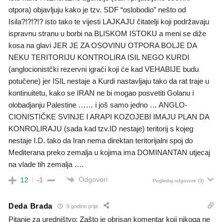
otpora) objavljuju kako je tzv. SDF “oslobodio” nešto od
Isila?!?!?!? isto tako te vijesti LAJKAJU čitatelji koji podržavaju
ispravnu stranu u borbi na BLISKOM ISTOKU a meni se diže
kosa na glavi JER JE ZA OSOVINU OTPORA BOLJE DA
NEKU TERITORIJU KONTROLIRA ISIL NEGO KURDI
(anglocionistčki rezervni igrači koji će kad VEHABIJE budu
potučene) jer ISIL nestaje a Kurdi nastavljaju tako da rat traje u
kontinuitetu, kako se IRAN ne bi mogao posvetiti Golanu i
olobadjanju Palestine …… i još samo jedno … ANGLO-
CIONISTIČKE SVINJE I ARAPI KOZOJEBI IMAJU PLAN DA
KONROLIRAJU (sada kad tzv.ID nestaje) teritorij s kojeg
nestaje I.D. tako da Iran nema direktan teritorijalni spoj do
Mediterana preko zemalja u kojima ima DOMINANTAN utjecaj
na vlade tih zemalja ….
Odgovori
12
-1
Pogledaj odgovore
(3)
Deda Brada
9 godine prije
Pitanje za uredništvo: Zašto je obrisan komentar koji nikoga ne