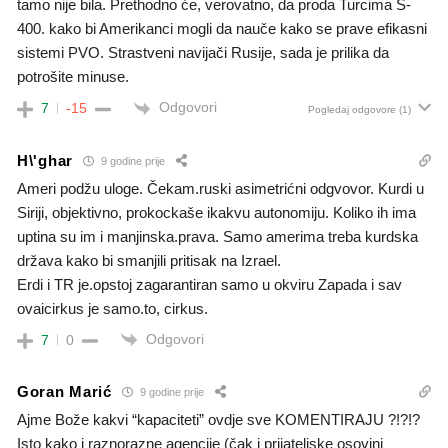
tamo nije bila. Prethodno će, verovatno, da proda Turcima S-
400. kako bi Amerikanci mogli da nauče kako se prave efikasni
sistemi PVO. Strastveni navijači Rusije, sada je prilika da
potrošite minuse.
Odgovori
7
-15
Pogledaj odgovore
(1)
H\'ghar
9 godine prije
Ameri podžu uloge. Čekam.ruski asimetrićni odgvovor. Kurdi u
Siriji, objektivno, prokockaše ikakvu autonomiju. Koliko ih ima
uptina su im i manjinska.prava. Samo amerima treba kurdska
država kako bi smanjili pritisak na Izrael.
Erdi i TR je.opstoj zagarantiran samo u okviru Zapada i sav
ovaicirkus je samo.to, cirkus.
Odgovori
7
0
Goran Marić
9 godine prije
Ajme Bože kakvi “kapaciteti” ovdje sve KOMENTIRAJU ?!?!?
Isto kako i raznorazne agencije (čak i prijateljske osovini