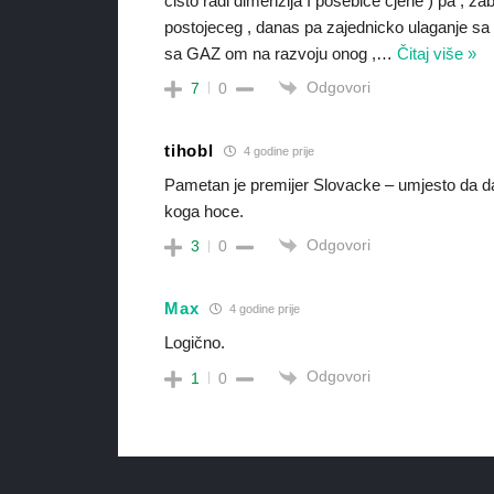
cisto radi dimenzija I posebice cjene ) pa , za
postojeceg , danas pa zajednicko ulaganje s
sa GAZ om na razvoju onog ,
…
Čitaj više »
Odgovori
7
0
tihobl
4 godine prije
Pametan je premijer Slovacke – umjesto da da
koga hoce.
Odgovori
3
0
Max
4 godine prije
Logično.
Odgovori
1
0