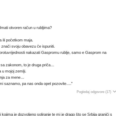
. Imati otvoren račun u rubljima?
a ili početkom maja.
 znači svoju obavezu če ispuniti.
 protuvrijednosti nakazati Gaspromu rublje, samo e Gasprom na
du sa zakonom, to je druga priča…
u mojoj zemlji.
 menja za mene…
mi saznamo, pa nas onda opet pozovite….”
Pogledaj odgovore
(17)
ojima je dozvoljeno soliranje te mi je drago što se Srbija graniči s