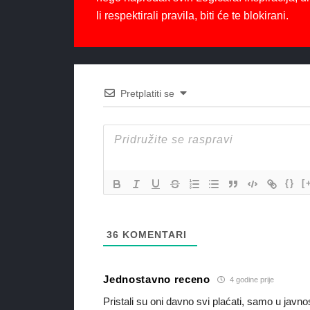
li respektirali pravila, biti će te blokirani.
Pretplatiti se
{}
[
36
KOMENTARI
Jednostavno receno
4 godine prije
Pristali su oni davno svi plaćati, samo u javno