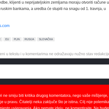
dbe, klijenti u neprijateljskim zemljama moraju otvoriti račune u
u ruskim bankama, a uredba će stupiti na snagu od 1. travnja, u
ls.com
R
EU
PLIN
RUSIJA
SLOVAČKA
eni u tekstu i u komentarima ne odražavaju nužno stav redakcij
ri ne smiju biti kritika drugog komentatora, nego vaše mišljenje,
je u pravu. Čitatelji neka zaključe što je istina. Cilj nije polemika
mjesto uvjeravanja. Ako nemate ideju, ne komentirajte. Ne bude