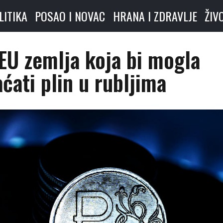
LITIKA
POSAO I NOVAC
HRANA I ZDRAVLJE
ŽIV
EU zemlja koja bi mogla
aćati plin u rubljima