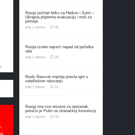
Rusija počinje bitku za Harkov i Sumi –
Ukrajina priprema evakuaciju i moli za
primirje
komentara
prije 1 mjesec
46
Rusija izvela najveći napad od početka
rata
komentara
prije 1 mjesec
28
e.
Ruski Rassvet mijenja pravila igre u
satelitskom ratovanju
komentara
prije 1 mjesec
10
Rusija ima sve resurse za opstanak,
poručio je Putin na stranačkoj konvenciji
komentara
prije 1 mjesec
33
,
te