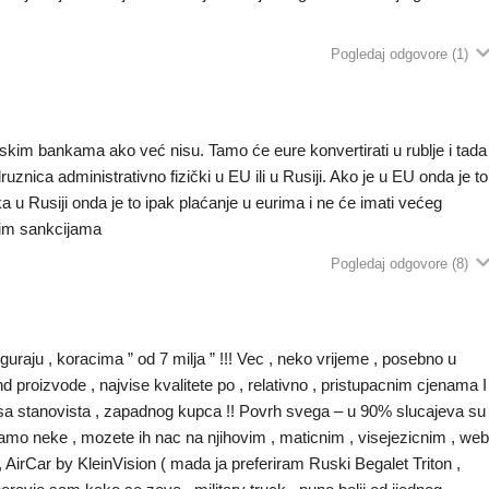
Pogledaj odgovore
(1)
uskim bankama ako već nisu. Tamo će eure konvertirati u rublje i tada
odruznica administrativno fizički u EU ili u Rusiji. Ako je u EU onda je to
nka u Rusiji onda je to ipak plaćanje u eurima i ne će imati većeg
kvim sankcijama
Pogledaj odgovore
(8)
raju , koracima ” od 7 milja ” !!! Vec , neko vrijeme , posebno u
 proizvode , najvise kvalitete po , relativno , pristupacnim cjenama I
ice sa stanovista , zapadnog kupca !! Povrh svega – u 90% slucajeva su
mo neke , mozete ih nac na njihovim , maticnim , visejezicnim , we
, AirCar by KleinVision ( mada ja preferiram Ruski Begalet Triton ,