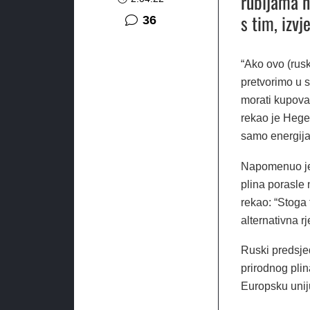
rubljama n
s tim, izv
komentara
36
“Ako ovo (rusk
pretvorimo u s
morati kupovat
rekao je Heger
samo energija,
Napomenuo je 
plina porasle 
rekao: “Stoga
alternativna rj
Ruski predsje
prirodnog plin
Europsku unij