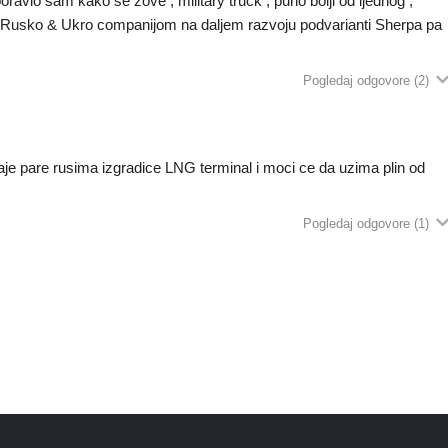
boravio sam kako se zove , military truck , puno bolji od ijednog ,
a Rusko & Ukro companijom na daljem razvoju podvarianti Sherpa pa
Pogledaj odgovore
(2)
je pare rusima izgradice LNG terminal i moci ce da uzima plin od
Pogledaj odgovore
(1)