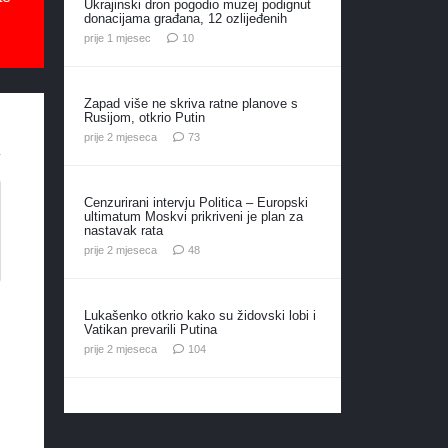
Ukrajinski dron pogodio muzej podignut
donacijama građana, 12 ozlijeđenih
komentara
prije 1 mjesec
10
Zapad više ne skriva ratne planove s
Rusijom, otkrio Putin
komentara
prije 2 mjeseca
73
Cenzurirani intervju Politica – Europski
ultimatum Moskvi prikriveni je plan za
nastavak rata
komentara
prije 2 mjeseca
48
Lukašenko otkrio kako su židovski lobi i
Vatikan prevarili Putina
komentara
prije 2 mjeseca
104