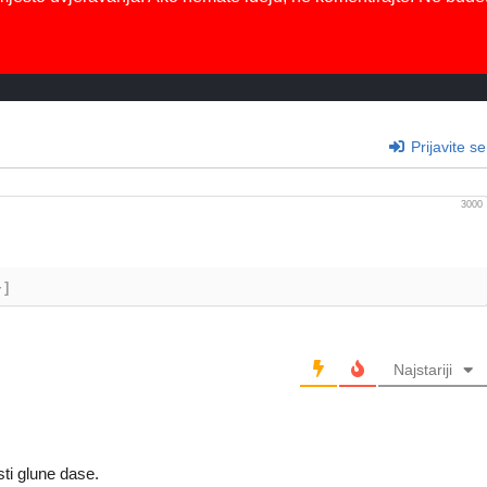
Prijavite se
3000
+]
Najstariji
sti glune dase.