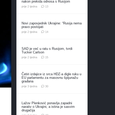
nakon prekida odnosa s Rusijom
komentara
prije 2 tjedna
13
Novi zapovjednik Ukrajine: “Rusija nema
pravo postojati
komentara
prije 2 tjedna
14
SAD je već u ratu s Rusijom, tvrdi
Tucker Carlson
komentara
prije 2 tjedna
15
Četiri izdajice iz srca HDZ-a digle ruku u
EU parlamentu za masovnu špijunažu
građana
komentara
prije 3 tjedna
30
Lažov Plenković ponavlja zapadni
narativ o Ukrajini, a istina je sasvim
drugačija
komentara