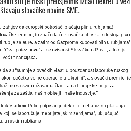
akon što je ruski predsjednik izdao dekret u vezi
ještavaju slovačke novine SME.
i zahtjev da europski potrošači plaćaju plin u rubljama)
lovačke termine, to znači da će slovačka plinska industrija prvo
i rublje za eure, a zatim od Gazproma kupovati plin u rubljama”
. “Ovaj potez povećat će ovisnost Slovačke o Rusiji, a to nije
 već i financijska.”
da su “sumnje slovačkih vlasti u pouzdanost isporuke ruskog
nakon početka vojne operacije u Ukrajini”, a slovački premijer je
 tražimo sa svim državama članicama Europske unije za
ešenja za zaštitu naših obitelji i naše industrije.”
dnik Vladimir Putin potpisao je dekret o mehanizmu plaćanja
a koji se isporučuje “neprijateljskim zemljama”, uključujući
u, u ruskim rubljama.