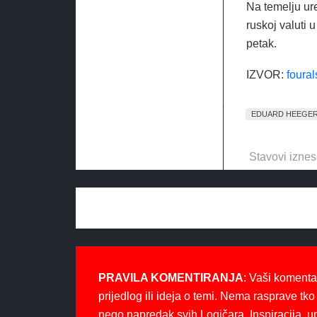
Na temelju ure
ruskoj valuti 
petak.
IZVOR:
foura
EDUARD HEEGE
Stavovi iznes
PRAVILA KOMENTIRANJA
: Vaši komenta
prijedlog ili ideja o temi. Nema rasprave tko 
nego napredak svih Logičara. Inspiracija, u