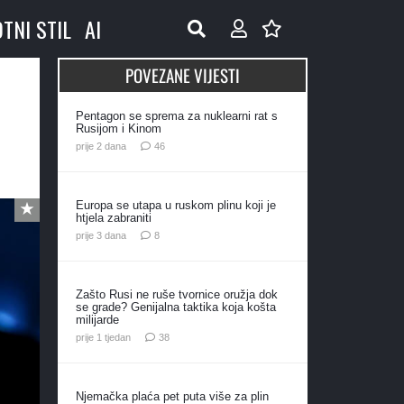
OTNI STIL
AI
POVEZANE VIJESTI
Pentagon se sprema za nuklearni rat s
Rusijom i Kinom
komentara
prije 2 dana
46
Europa se utapa u ruskom plinu koji je
htjela zabraniti
komentara
prije 3 dana
8
Zašto Rusi ne ruše tvornice oružja dok
se grade? Genijalna taktika koja košta
milijarde
komentara
prije 1 tjedan
38
Njemačka plaća pet puta više za plin