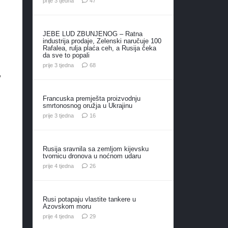
prije 3 tjedna
47
JEBE LUD ZBUNJENOG – Ratna
industrija prodaje, Zelenski naručuje 100
Rafalea, rulja plaća ceh, a Rusija čeka
da sve to popali
komentara
prije 3 tjedna
68
,
Francuska premješta proizvodnju
smrtonosnog oružja u Ukrajinu
komentara
prije 3 tjedna
16
Rusija sravnila sa zemljom kijevsku
tvornicu dronova u noćnom udaru
komentara
prije 4 tjedna
26
Rusi potapaju vlastite tankere u
Azovskom moru
komentara
prije 4 tjedna
29