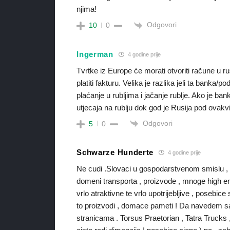
njima!
Odgovori
10
0
Ingerman
4 godine prije
Tvrtke iz Europe će morati otvoriti račune u r
platiti fakturu. Velika je razlika jeli ta banka/p
plaćanje u rubljima i jačanje rublje. Ako je ba
utjecaja na rublju dok god je Rusija pod ova
Odgovori
5
0
Schwarze Hunderte
4 godine prije
Ne cudi .Slovaci u gospodarstvenom smislu , gu
domeni transporta , proizvode , mnoge high end
vrlo atraktivne te vrlo upotrijebljive , poseb
to proizvodi , domace pameti ! Da navedem sa
stranicama . Torsus Praetorian , Tatra Trucks 