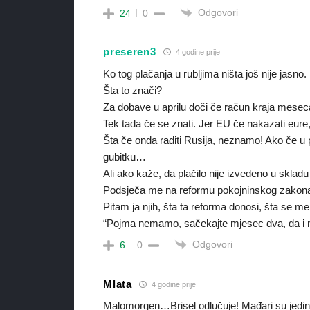
Odgovori
24
0
preseren3
4 godine prije
Ko tog plačanja u rubljima ništa još nije jasno
Šta to znači?
Za dobave u aprilu doči če račun kraja mesec
Tek tada če se znati. Jer EU če nakazati eure,
Šta če onda raditi Rusija, neznamo! Ako če u
gubitku…
Ali ako kaže, da plačilo nije izvedeno u skla
Podsječa me na reformu pokojninskog zakona 
Pitam ja njih, šta ta reforma donosi, šta se
“Pojma nemamo, sačekajte mjesec dva, da i 
Odgovori
6
0
Mlata
4 godine prije
Malomorgen…Brisel odlučuje! Mađari su jedini k