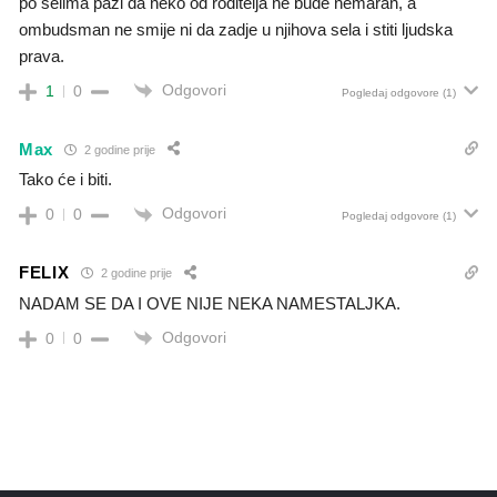
po selima pazi da neko od roditelja ne bude nemaran, a
ombudsman ne smije ni da zadje u njihova sela i stiti ljudska
prava.
Odgovori
1
0
Pogledaj odgovore
(1)
Max
2 godine prije
Tako će i biti.
Odgovori
0
0
Pogledaj odgovore
(1)
FELIX
2 godine prije
NADAM SE DA I OVE NIJE NEKA NAMESTALJKA.
Odgovori
0
0