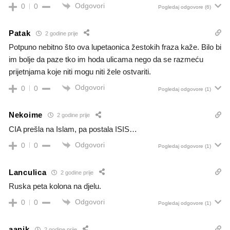
Odgovori
0
0
Pogledaj odgovore
(6)
Patak
2 godine prije
Potpuno nebitno što ova lupetaonica žestokih fraza kaže. Bilo bi
im bolje da paze tko im hoda ulicama nego da se razmeću
prijetnjama koje niti mogu niti žele ostvariti.
Odgovori
0
0
Pogledaj odgovore
(1)
Nekoime
2 godine prije
CIA prešla na Islam, pa postala ISIS…
Odgovori
0
0
Pogledaj odgovore
(1)
Lanculica
2 godine prije
Ruska peta kolona na djelu.
Odgovori
0
0
Pogledaj odgovore
(1)
aanik
2 godine prije