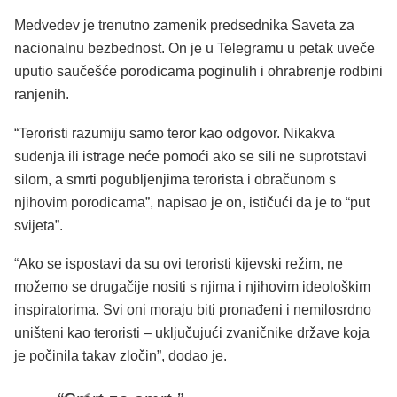
Medvedev je trenutno zamenik predsednika Saveta za
nacionalnu bezbednost. On je u Telegramu u petak uveče
uputio saučešće porodicama poginulih i ohrabrenje rodbini
ranjenih.
“Teroristi razumiju samo teror kao odgovor. Nikakva
suđenja ili istrage neće pomoći ako se sili ne suprotstavi
silom, a smrti pogubljenjima terorista i obračunom s
njihovim porodicama”, napisao je on, ističući da je to “put
svijeta”.
“Ako se ispostavi da su ovi teroristi kijevski režim, ne
možemo se drugačije nositi s njima i njihovim ideološkim
inspiratorima. Svi oni moraju biti pronađeni i nemilosrdno
uništeni kao teroristi – uključujući zvaničnike države koja
je počinila takav zločin”, dodao je.