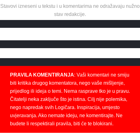
Stavovi izneseni u tekstu i u komentarima ne odražavaju nužno
stav redakcije.
PRAVILA KOMENTIRANJA
: Vaši komentari ne smiju
biti kritika drugog komentatora, nego vaše mišljenje,
prijedlog ili ideja o temi. Nema rasprave tko je u pravu.
Čitatelji neka zaključe što je istina. Cilj nije polemika,
nego napredak svih Logičara. Inspiracija, umjesto
uvjeravanja. Ako nemate ideju, ne komentirajte. Ne
budete li respektirali pravila, biti će te blokirani.