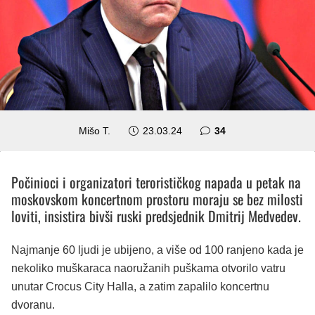
komentara
Mišo T.
23.03.24
34
Počinioci i organizatori terorističkog napada u petak na
moskovskom koncertnom prostoru moraju se bez milosti
loviti, insistira bivši ruski predsjednik Dmitrij Medvedev.
Najmanje 60 ljudi je ubijeno, a više od 100 ranjeno kada je
nekoliko muškaraca naoružanih puškama otvorilo vatru
unutar Crocus City Halla, a zatim zapalilo koncertnu
dvoranu.