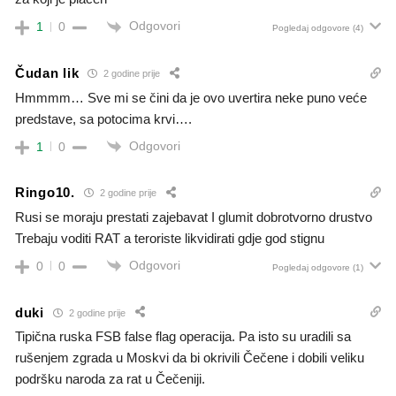
Odgovori
1
0
Pogledaj odgovore
(4)
Čudan lik
2 godine prije
Hmmmm… Sve mi se čini da je ovo uvertira neke puno veće
predstave, sa potocima krvi….
Odgovori
1
0
Ringo10.
2 godine prije
Rusi se moraju prestati zajebavat I glumit dobrotvorno drustvo
Trebaju voditi RAT a teroriste likvidirati gdje god stignu
Odgovori
0
0
Pogledaj odgovore
(1)
duki
2 godine prije
Tipična ruska FSB false flag operacija. Pa isto su uradili sa
rušenjem zgrada u Moskvi da bi okrivili Čečene i dobili veliku
podršku naroda za rat u Čečeniji.