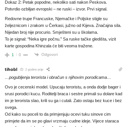
Dokaz 2: Petak popodne, nekoliko sati nakon Peskova.
Potvrdio ozbiljan evropski – ne ruski – izvor. Prvi signal.
Redovne trupe Francuske, Njemačke i Poljske stigle su
željeznicom i zrakom u Čerkasi, južno od Kijeva. Značajna sila.
Nijedan broj nije procurio. Smješteni su u školama.
To je signal: “Neka igre počnu.” Sa ruske tačke gledišta, vizit
karte gospodina Khinzala će biti veoma tražene.
Odgovori
1
0
tihobl
2 godine prije
…pogubljenja terorista i obračun s njihovim porodicama…
Ovo je cecenski model. Upucaju teroristu, a onda dodje bager i
srusi porodici kucu. Roditelji braca i sestre primali su dolare kad
im je terorista slao, krili su ga i cutali. Zato ostaju bez kuce i bez
svega.
Od kako su poceli to da primjenjuju ocevi tuku sinove cim
primjete da im se po glavi vrzmaju cudne ideje. Vijece staraca