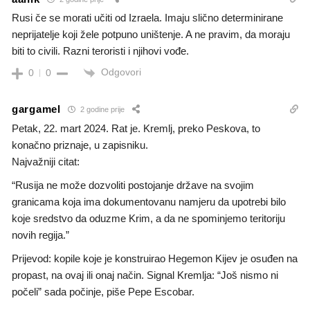
Rusi če se morati učiti od Izraela. Imaju slično determinirane
neprijatelje koji žele potpuno uništenje. A ne pravim, da moraju
biti to civili. Razni teroristi i njihovi vođe.
Odgovori
0
0
gargamel
2 godine prije
Petak, 22. mart 2024. Rat je. Kremlj, preko Peskova, to
konačno priznaje, u zapisniku.
Najvažniji citat:
“Rusija ne može dozvoliti postojanje države na svojim
granicama koja ima dokumentovanu namjeru da upotrebi bilo
koje sredstvo da oduzme Krim, a da ne spominjemo teritoriju
novih regija.”
Prijevod: kopile koje je konstruirao Hegemon Kijev je osuđen na
propast, na ovaj ili onaj način. Signal Kremlja: “Još nismo ni
počeli” sada počinje, piše Pepe Escobar.