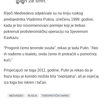
“Smrt za smrt.”
Riječi Medvedeva odjekivale su na liniju ruskog
predsjednika Vladimira Putina, izrečenu 1999. godine,
kada je bio novoimenovani premijer koji je trebao
pokrenuti protivterorističku operaciju na Sjevernom
Kavkazu.
“Progonit ćemo teroriste svuda”, rekao je tada Putin. “Ako
ih nađemo u toaletu, onda ćemo ih protraćiti u pomoćnoj
kući.”
Prisjećajući se toga 2011. godine, Putin je rekao da je
fraza koju je koristio možda bila “neprijatna”, ali je osjećaj
iza toga bio iskren i tačan.
MEDVEDEV
RUSIJA
TERORISTIČKI NAPAD