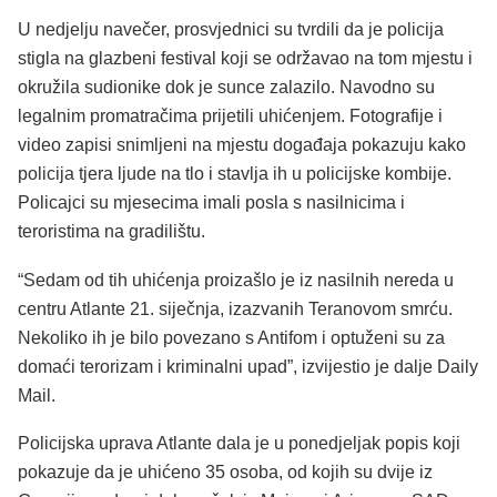
U nedjelju navečer, prosvjednici su tvrdili da je policija
stigla na glazbeni festival koji se održavao na tom mjestu i
okružila sudionike dok je sunce zalazilo. Navodno su
legalnim promatračima prijetili uhićenjem. Fotografije i
video zapisi snimljeni na mjestu događaja pokazuju kako
policija tjera ljude na tlo i stavlja ih u policijske kombije.
Policajci su mjesecima imali posla s nasilnicima i
teroristima na gradilištu.
“Sedam od tih uhićenja proizašlo je iz nasilnih nereda u
centru Atlante 21. siječnja, izazvanih Teranovom smrću.
Nekoliko ih je bilo povezano s Antifom i optuženi su za
domaći terorizam i kriminalni upad”, izvijestio je dalje Daily
Mail.
Policijska uprava Atlante dala je u ponedjeljak popis koji
pokazuje da je uhićeno 35 osoba, od kojih su dvije iz