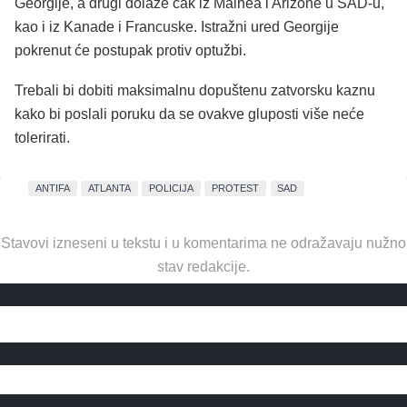
Georgije, a drugi dolaze čak iz Mainea i Arizone u SAD-u,
kao i iz Kanade i Francuske. Istražni ured Georgije
pokrenut će postupak protiv optužbi.
Trebali bi dobiti maksimalnu dopuštenu zatvorsku kaznu
kako bi poslali poruku da se ovakve gluposti više neće
tolerirati.
ANTIFA
ATLANTA
POLICIJA
PROTEST
SAD
Stavovi izneseni u tekstu i u komentarima ne odražavaju nužno
stav redakcije.