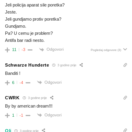
Jeli policija aparat sile poretka?
Jeste.
Jeli gundjamo protiv poretka?
Gundjamo.
Pa? U cemu je problem?
Antifa bar radi nesto.
Odgovori
11
-3
Pogledaj odgovore
(3)
Schwarze Hunderte
3 godine prije
Banditi !
Odgovori
6
-4
CWRK
3 godine prije
By by american dream!!!
Odgovori
1
-1
Oli
3 godine prije