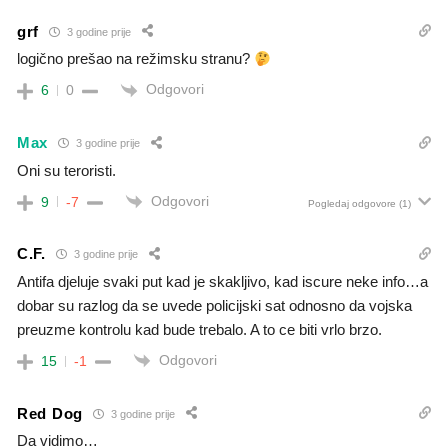
grf
3 godine prije
logično prešao na režimsku stranu?
Odgovori
6
0
Max
3 godine prije
Oni su teroristi.
Odgovori
9
-7
Pogledaj odgovore
(1)
C.F.
3 godine prije
Antifa djeluje svaki put kad je skakljivo, kad iscure neke info…a
dobar su razlog da se uvede policijski sat odnosno da vojska
preuzme kontrolu kad bude trebalo. A to ce biti vrlo brzo.
Odgovori
15
-1
Red Dog
3 godine prije
Da vidimo…