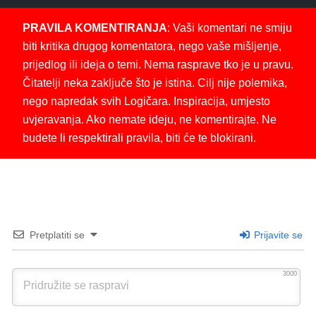
PRAVILA KOMENTIRANJA
: Vaši komentari ne smiju
biti kritika drugog komentatora, nego vaše mišljenje,
prijedlog ili ideja o temi. Nema rasprave tko je u pravu.
Čitatelji neka zaključe što je istina. Cilj nije polemika,
nego napredak svih Logičara. Inspiracija, umjesto
uvjeravanja. Ako nemate ideju, ne komentirajte. Ne
budete li respektirali pravila, biti će te blokirani.
Pretplatiti se
Prijavite se
3000