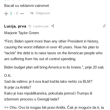
Bacali su reklamni vatromet
Odgovori
1
0
Lucija, prva
3 godine prije
Marjorie Taylor Green
“First, Biden spent more than any other President in history,
causing the worst inflation in over 40 years. Now his plan to
“tackle” the debt is to raise taxes on the American people who
are suffering from his out of control spending.
Biden budget plan will bring America to its knees.”, prije 20 sati.
O.K.
Sad da vidimo: je li ova ikad tražila tako nešto za BLM?
Ili prije za Antifa?
Kako je kao republikanska, pokušala pomoći Trumpu ili
izbornom procesu u Georgiji tada?
>> Oho. Ovo bi mogao biti pravi Antifa. Čak je moguće da ti, ta