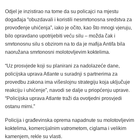
Odjel je inzistirao na tome da su policajci na mjestu
događaja “obuzdavali i koristili nesmrtonosna sredstva za
provođenje uhićenja”, iako je očito, kao što mnogi vjeruju,
bilo opravdano upotrijebiti veću silu – možda čak i
smrtonosnu silu s obzirom na to da je mafija Antifa bila
naoružana smrtonosni molotovljevim koktelima.
“Uz prosvjede koji su planirani za nadolazeće dane,
policijska uprava Atlante u suradnji s partnerima za
provedbu zakona ima višeslojnu strategiju koja uključuje
reakciju i uhićenje”, navodi se dalje u priopćenju uprave.
“Policijska uprava Atlante traži da ovotjedni prosvjedi
ostanu mirni.”
Policija i građevinska oprema napadnute su molotovljevim
koktelima, komercijalnim vatrometom, ciglama i velikim
kamenjem, rekle su vlasti.