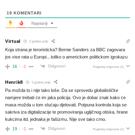
19
KOMENTARI
Najstariji
Virtual
3 godine prije
Koja strana je teroristicka? Bernie Sanders za BBC zagovara
jos vise rata u Europi…toliko o americkom politickom igrokazu
Odgovori
16
-1
Pogledaj odgovore
(1)
Henrik8
3 godine prije
Pa možda to i nije tako loše. Da se sprovedu globalističke
namjere trebati će im jaka policija. Ovo je dobar znak kako će
masa možda u tom slućaju djelovati. Potpuna kontrola koja se
sakriva iza digitalizacije te promoviranja ugljičnog otiska, hrane
kukcima itd. jednaka je fašizmu. Nije sve tako crno.
Odgovori
19
-1
Pogledaj odgovore
(1)