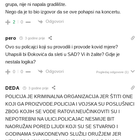
grupa, nije ni napala gradilište.
Nego da je to bio izgovor da se ove pohapsi na koncertu.
Odgovori
2
0
pero
3 godine prije
Ovo su policajci koji su provodili i provode kovid mjere?
Uhapsili bi Đokovića da sleti u SAD? Vi ih žalite? Gdje je
nestala logika?
Odgovori
0
0
Pogledaj odgovore
(1)
DEDA
3 godine prije
POLICIJA JE KRIMINALNA ORGANIZACIJA JER ŠTITI ONE
KOJI GA PROIZVODE.POLICIJA I VOJSKA SU POSLUŠNICI
ZBOG KOJIH SE VODE RATOVI.NEUČINKOVITI SU I
NEPOTREBNI NA ULICI.POLICAJAC NESMIJE BIT
NAORUŽAN PORED LJUDI KOJI SU SE STVARNO I
GODINAMA SVAKODNEVNO SLUŽILI ORUŽJEM JER