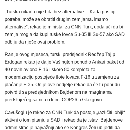
„Turska nikada nije bila bez alternative… Kada postoji
potreba, može se obratiti drugim zemljama. Imamo
alternative“, rekao je ministar za CNN Turk, dodajući da bi
zemlja mogla da kupi ruske lovce Su-35 ili Su-57 ako SAD
odbiju da riješe ovaj problem.
Ranije ovog mjeseca, turski predsjednik Redžep Tajip
Erdogan rekao je da je Vašington ponudio Ankari paket od
40 novih aviona F-16 i skoro 80 kompleta za
modernizaciju postojeće flote lovaca F-16 u zamjenu za
plaćanje F-35. On je ove nedjelje rekao da će tu ponudu
potvrditi sa predsjednikom Bajdenom na marginama
predstojećeg samita o klimi COP26 u Glazgovu.
Čavušoglu je rekao za CNN Turk da postoje „različiti lobiji“
aktivni o tom pitanju u SAD i rekao da je „stav“ Bajdenove
administracije najvažniji ako se Kongres želi ubijediti da