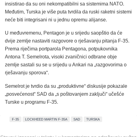
insistirao da su oni nekompatibilni sa sistemima NATO.
Međutim, Turska je više puta tvrdila da ruski raketni sistemi
neće biti integrisani ni u jednu opremu alijanse.
U međuvremenu, Pentagon je u srijedu saopštio da će
dvije zemlje nastaviti razgovore o rješavanju pitanja F-35.
Prema riječima portparola Pentagona, potpukovnika
Antona T. Semelrota, visoki zvaničnici odbrane obje
zemlje sastali su se u srijedu u Ankari na „razgovorima o
rješavanju sporova“.
Semelrot je tvrdio da su „produktivne“ diskusije pokazale
„posvećenost“ SAD da „s poštovanjem zaključi“ učešće
Turske u programu F-35.
F-35
LOCKHEED MARTIN F-35A
SAD
TURSKA