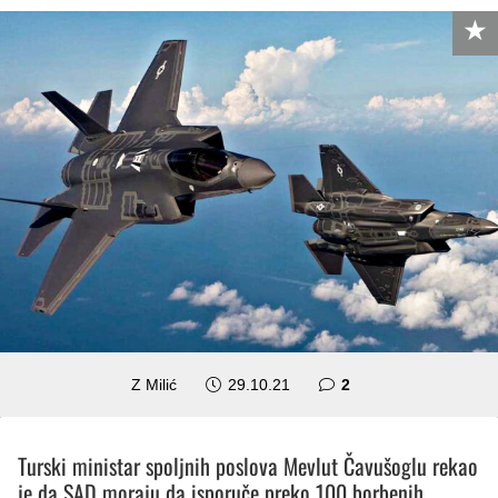
komentara
Z Milić
29.10.21
2
Turski ministar spoljnih poslova Mevlut Čavušoglu rekao
je da SAD moraju da isporuče preko 100 borbenih