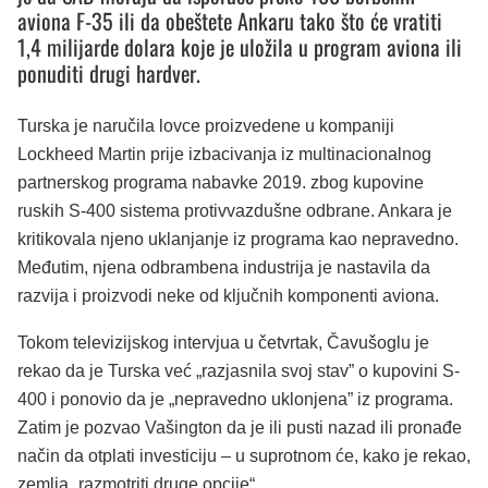
aviona F-35 ili da obeštete Ankaru tako što će vratiti
1,4 milijarde dolara koje je uložila u program aviona ili
ponuditi drugi hardver.
Turska je naručila lovce proizvedene u kompaniji
Lockheed Martin prije izbacivanja iz multinacionalnog
partnerskog programa nabavke 2019. zbog kupovine
ruskih S-400 sistema protivvazdušne odbrane. Ankara je
kritikovala njeno uklanjanje iz programa kao nepravedno.
Međutim, njena odbrambena industrija je nastavila da
razvija i proizvodi neke od ključnih komponenti aviona.
Tokom televizijskog intervjua u četvrtak, Čavušoglu je
rekao da je Turska već „razjasnila svoj stav” o kupovini S-
400 i ponovio da je „nepravedno uklonjena” iz programa.
Zatim je pozvao Vašington da je ili pusti nazad ili pronađe
način da otplati investiciju – u suprotnom će, kako je rekao,
zemlja „razmotriti druge opcije“.