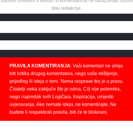
Stavovi izneseni u tekstu i u komentarima ne odražavaju nužno
stav redakcije.
PRAVILA KOMENTIRANJA
: Vaši komentari ne smiju
biti kritika drugog komentatora, nego vaše mišljenje,
prijedlog ili ideja o temi. Nema rasprave tko je u pravu.
Čitatelji neka zaključe što je istina. Cilj nije polemika,
nego napredak svih Logičara. Inspiracija, umjesto
uvjeravanja. Ako nemate ideju, ne komentirajte. Ne
budete li respektirali pravila, biti će te blokirani.