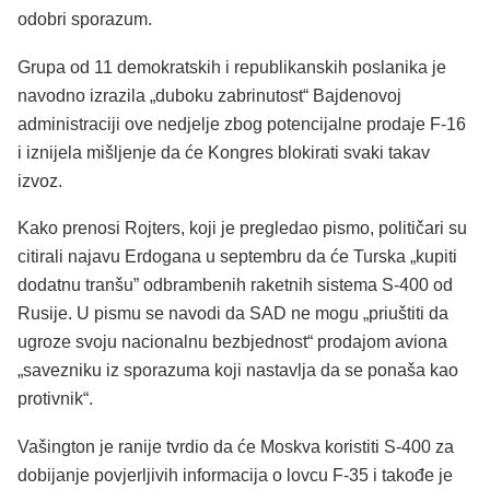
odobri sporazum.
Grupa od 11 demokratskih i republikanskih poslanika je
navodno izrazila „duboku zabrinutost“ Bajdenovoj
administraciji ove nedjelje zbog potencijalne prodaje F-16
i iznijela mišljenje da će Kongres blokirati svaki takav
izvoz.
Kako prenosi Rojters, koji je pregledao pismo, političari su
citirali najavu Erdogana u septembru da će Turska „kupiti
dodatnu tranšu” odbrambenih raketnih sistema S-400 od
Rusije. U pismu se navodi da SAD ne mogu „priuštiti da
ugroze svoju nacionalnu bezbjednost“ prodajom aviona
„savezniku iz sporazuma koji nastavlja da se ponaša kao
protivnik“.
Vašington je ranije tvrdio da će Moskva koristiti S-400 za
dobijanje povjerljivih informacija o lovcu F-35 i takođe je