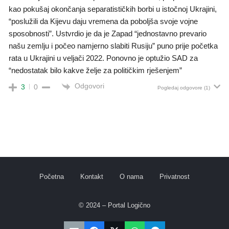
kao pokušaj okončanja separatističkih borbi u istočnoj Ukrajini,
“poslužili da Kijevu daju vremena da poboljša svoje vojne
sposobnosti”. Ustvrdio je da je Zapad “jednostavno prevario
našu zemlju i počeo namjerno slabiti Rusiju” puno prije početka
rata u Ukrajini u veljači 2022. Ponovno je optužio SAD za
“nedostatak bilo kakve želje za političkim rješenjem”
Odgovori
3
0
Pogledaj odgovore
(1)
Početna
Kontakt
O nama
Privatnost
© 2024 – Portal Logično