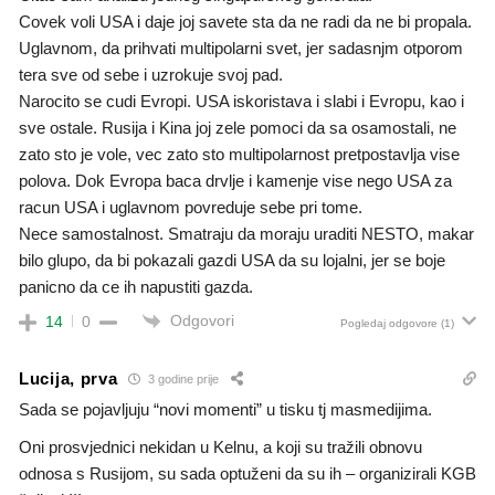
Covek voli USA i daje joj savete sta da ne radi da ne bi propala.
Uglavnom, da prihvati multipolarni svet, jer sadasnjm otporom
tera sve od sebe i uzrokuje svoj pad.
Narocito se cudi Evropi. USA iskoristava i slabi i Evropu, kao i
sve ostale. Rusija i Kina joj zele pomoci da sa osamostali, ne
zato sto je vole, vec zato sto multipolarnost pretpostavlja vise
polova. Dok Evropa baca drvlje i kamenje vise nego USA za
racun USA i uglavnom povreduje sebe pri tome.
Nece samostalnost. Smatraju da moraju uraditi NESTO, makar
bilo glupo, da bi pokazali gazdi USA da su lojalni, jer se boje
panicno da ce ih napustiti gazda.
Odgovori
14
0
Pogledaj odgovore
(1)
Lucija, prva
3 godine prije
Sada se pojavljuju “novi momenti” u tisku tj masmedijima.
Oni prosvjednici nekidan u Kelnu, a koji su tražili obnovu
odnosa s Rusijom, su sada optuženi da su ih – organizirali KGB