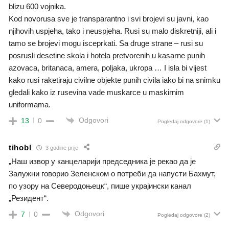
blizu 600 vojnika.
Kod novorusa sve je transparantno i svi brojevi su javni, kao
njihovih uspjeha, tako i neuspjeha. Rusi su malo diskretniji, ali i
tamo se brojevi mogu isceprkati. Sa druge strane – rusi su
posrusli desetine skola i hotela pretvorenih u kasarne punih
azovaca, britanaca, amera, poljaka, ukropa … I isla bi vijest
kako rusi raketiraju civilne objekte punih civila iako bi na snimku
gledali kako iz rusevina vade muskarce u maskirnim
uniformama.
Odgovori
13
0
Pogledaj odgovore
(1)
tihobl
3 godine prije
„Наш извор у канцеларији председника је рекао да је
Залужни говорио Зеленском о потреби да напусти Бахмут,
по узору на Северодоњецк“, пише украјински канал
„Резидент“.
Odgovori
7
0
Pogledaj odgovore
(2)