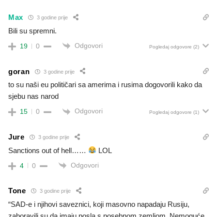
Max
3 godine prije
Bili su spremni.
Odgovori
19
0
Pogledaj odgovore
(2)
goran
3 godine prije
to su naši eu političari sa amerima i rusima dogovorili kako da
sjebu nas narod
Odgovori
15
0
Pogledaj odgovore
(1)
Jure
3 godine prije
Sanctions out of hell……
LOL
Odgovori
4
0
Tone
3 godine prije
“SAD-e i njihovi saveznici, koji masovno napadaju Rusiju,
zaboravili su da imaju posla s posebnom zemljom. Nemoguće