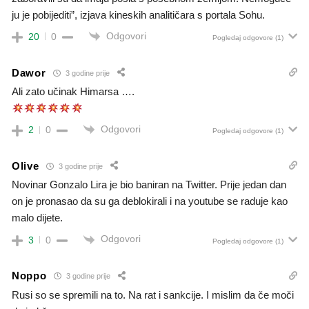
ju je pobijediti”, izjava kineskih analitičara s portala Sohu.
Odgovori
20
0
Pogledaj odgovore
(1)
Dawor
3 godine prije
Ali zato učinak Himarsa ….
Odgovori
2
0
Pogledaj odgovore
(1)
Olive
3 godine prije
Novinar Gonzalo Lira je bio baniran na Twitter. Prije jedan dan
on je pronasao da su ga deblokirali i na youtube se raduje kao
malo dijete.
Odgovori
3
0
Pogledaj odgovore
(1)
Noppo
3 godine prije
Rusi so se spremili na to. Na rat i sankcije. I mislim da če moči