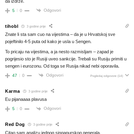
da izdrže.
Odgovori
5
0
tihobl
3 godine prije
Znate li sta sam cuo na vijestima – da je u Hrvatskoj sve
pojeftinilo 4-5 puta od kako je usla u Sengen.
To pricaju na vijestima, a ja nesto razmisljam – zapad je
pogrijesio sto je Rusiji uveo sankcije. Trebali su Rusiju primiti u
sengen i eurozonu. Od toga se Rusija nikad nebi oporavila.
Odgovori
47
0
Pogledaj odgovore
(14)
Karma
3 godine prije
Eu pijanaaaa plavusa
Odgovori
5
0
Red Dog
3 godine prije
Citao sam analizu jednog singapurskog generala.