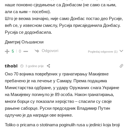
наше поновно сједињење са Донбасом (не само са њим,
али са њим – посебно).
Што је веома значајно, није само Донбас постао део Русије,
већ се, у извесном смислу, Русија присајединила Донбасу.
Русија се додонбасила.
Дмитриј Ољшански
Odgovori
5
0
Pogledaj odgovore
(1)
tihobl
3 godine prije
Око 70 војника повређених у гранатирању Макијевке
пребачено је на лечење у Самару. Према подацима
Министарства одбране, у удару Оружаних снага Украјине
на Макијевку погинуло је 89 особа. Након гранатирања,
многи борци су показали херојство – спасили су своје
рањене саборце. Руски председник Владимир Путин
одлучио је да награди oвe војнике.
Toliko o pricama o stotinama poginulih rusa u jedinici koja broji