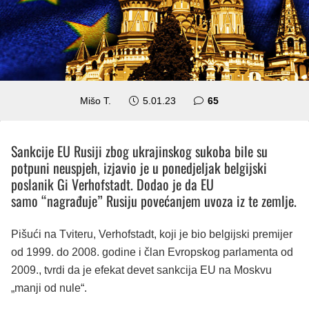
komentara
Mišo T.
5.01.23
65
Sankcije EU Rusiji zbog ukrajinskog sukoba bile su
potpuni neuspjeh, izjavio je u ponedjeljak belgijski
poslanik Gi Verhofstadt.
Dodao je da EU
samo “nagrađuje” Rusiju povećanjem uvoza iz te zemlje.
Pišući na Tviteru, Verhofstadt, koji je bio belgijski premijer
od 1999. do 2008. godine i član Evropskog parlamenta od
2009., tvrdi da je efekat devet sankcija EU na Moskvu
„manji od nule“.