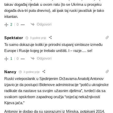
takav događaj rijedak u ovom ratu (to se Ukrima u prosjeku
događa dva-tri puta dnevno), ali ipak taj ruski javašluk je tako
iritantan.
Odgovori
2
0
Spektator
3 godine prije
To samo dokazuje koliki je prirodni stupanj simbioze između
Europe i Rusije kojeg je trebalo uništiti. I – razje…. se!
Odgovori
1
0
Nancy
3 godine prije
Ruski veleposlanik u Sjedinjenim Državama Anatolij Antonov
izjavio je da postupci Bidenove administracije “potiču ukrajinske
radikale da nastave sa svojim užasnim djelima”, tvrdeći da sa
svakom opskrbom zapadnog oružja “osjećaj nekažnjivosti
Kijeva jača.”
Antonov je dodao da su sporazumi iz Minska, potpisani 2014.