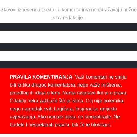
Stavovi izneseni u tekstu i u komentarima ne odražavaju nužno
stav redakcije.
PRAVILA KOMENTIRANJA
: Vaši komentari ne smiju
biti kritika drugog komentatora, nego vaše mišljenje,
prijedlog ili ideja o temi. Nema rasprave tko je u pravu.
Čitatelji neka zaključe što je istina. Cilj nije polemika,
nego napredak svih Logičara. Inspiracija, umjesto
uvjeravanja. Ako nemate ideju, ne komentirajte. Ne
budete li respektirali pravila, biti će te blokirani.