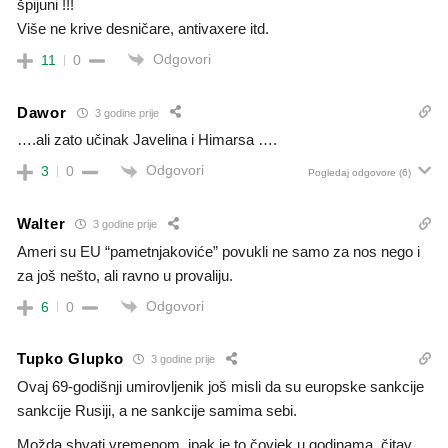
špijuni !!!
Više ne krive desničare, antivaxere itd.
Odgovori
11
0
Dawor
3 godine prije
….ali zato učinak Javelina i Himarsa ….
Odgovori
3
0
Pogledaj odgovore
(6)
Walter
3 godine prije
Ameri su EU “pametnjakoviće” povukli ne samo za nos nego i
za još nešto, ali ravno u provaliju.
Odgovori
6
0
Tupko Glupko
3 godine prije
Ovaj 69-godišnji umirovljenik još misli da su europske sankcije
sankcije Rusiji, a ne sankcije samima sebi.
Možda shvati vremenom, ipak je to čovjek u godinama, čitav