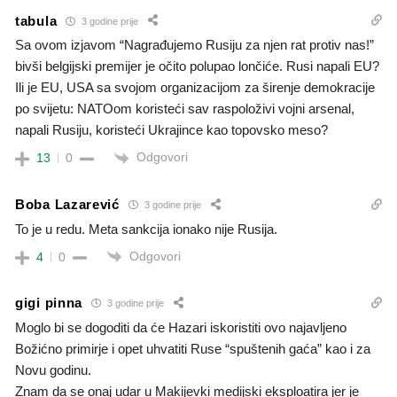
tabula
3 godine prije
Sa ovom izjavom “Nagrađujemo Rusiju za njen rat protiv nas!”
bivši belgijski premijer je očito polupao lončiće. Rusi napali EU?
Ili je EU, USA sa svojom organizacijom za širenje demokracije
po svijetu: NATOom koristeći sav raspoloživi vojni arsenal,
napali Rusiju, koristeći Ukrajince kao topovsko meso?
Odgovori
13
0
Boba Lazarević
3 godine prije
To je u redu. Meta sankcija ionako nije Rusija.
Odgovori
4
0
gigi pinna
3 godine prije
Moglo bi se dogoditi da će Hazari iskoristiti ovo najavljeno
Božićno primirje i opet uhvatiti Ruse “spuštenih gaća” kao i za
Novu godinu.
Znam da se onaj udar u Makijevki medijski eksploatira jer je