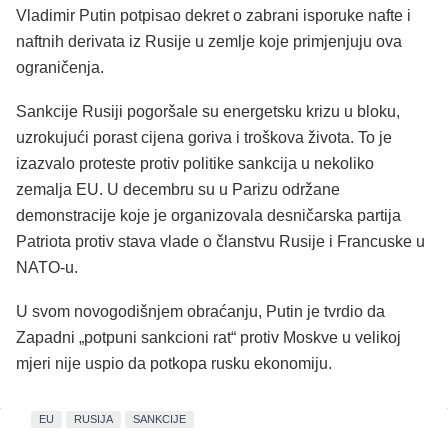
Vladimir Putin potpisao dekret o zabrani isporuke nafte i
naftnih derivata iz Rusije u zemlje koje primjenjuju ova
ograničenja.
Sankcije Rusiji pogoršale su energetsku krizu u bloku,
uzrokujući porast cijena goriva i troškova života. To je
izazvalo proteste protiv politike sankcija u nekoliko
zemalja EU. U decembru su u Parizu održane
demonstracije koje je organizovala desničarska partija
Patriota protiv stava vlade o članstvu Rusije i Francuske u
NATO-u.
U svom novogodišnjem obraćanju, Putin je tvrdio da
Zapadni „potpuni sankcioni rat“ protiv Moskve u velikoj
mjeri nije uspio da potkopa rusku ekonomiju.
EU
RUSIJA
SANKCIJE