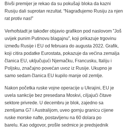
Bivši premijer je rekao da su pokušaji bloka da kazni
Rusiju dali suprotan rezultat. “Nagrađujemo Rusiju za njen
rat protiv nas!”
Verhofstadt je također objavio grafikon pod naslovom ”Još
uvijek punim Putinovu blagajnu”, koji prikazuje trgovinu
između Rusije i EU od februara do augusta 2022. Grafik,
koji citira podatke Eurostata, pokazuje da većina zemalja
članica EU, uključujući Njemačku, Francusku, Italiju i
Poljsku, značajno povećan uvoz iz Rusije. Ukupno je
samo sedam članica EU kupilo manje od zemlje.
Nakon početka ruske vojne operacije u Ukrajini, EU je
uvela sankcije bez presedana Moskvi, ciljajući čitave
sektore privrede. U decembru je blok, zajedno sa
zemljama G7 i Australijom, uveo gornju granicu cijene
ruske morske nafte, postavljenu na 60 dolara po
barelu. Kao odgovor, prošle sedmice je predsjednik