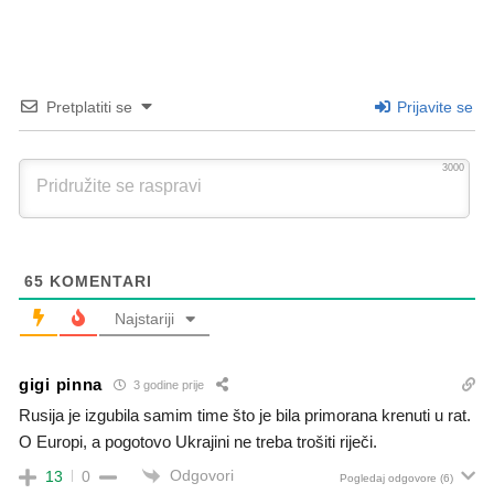
Pretplatiti se
Prijavite se
3000
65
KOMENTARI
Najstariji
gigi pinna
3 godine prije
Rusija je izgubila samim time što je bila primorana krenuti u rat.
O Europi, a pogotovo Ukrajini ne treba trošiti riječi.
Odgovori
13
0
Pogledaj odgovore
(6)