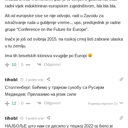
radni vijek indoktriniran europskim zajedništvom, bla bla bla.
Ali od europske sise se nije odvojio, radi u Zavodu za
istraživanje ruda u gubljenje vreme.., ups, predsjednik je radne
grupe “Conference on the Future for Europe”.
Inače je još od svibnja 2015. na ruskoj crnoj listi zabrane ulaska
u tu zemlju.
Ima tih briselskih klonova svugdje po Europi
Odgovori
10
0
tihobl
3 godine prije
Столтенберг: Бићемо у трајном сукобу са Русијом
Медведев: Прелазимо на језик силе
Odgovori
12
0
Pogledaj odgovore
(1)
tihobl
3 godine prije
НАЈБОЉЕ што нам се десило у тешкој 2022-ој било је