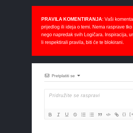
PRAVILA KOMENTIRANJA
: Vaši komenta
prijedlog ili ideja o temi. Nema rasprave tko 
nego napredak svih Logičara. Inspiracija, u
li respektirali pravila, biti će te blokirani.
Pretplatiti se
{}
[