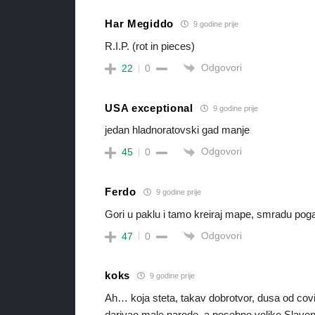
Har Megiddo
9 godine prije
R.I.P. (rot in pieces)
Odgovori
22
0
USA exceptional
9 godine prije
jedan hladnoratovski gad manje
Odgovori
45
0
Ferdo
9 godine prije
Gori u paklu i tamo kreiraj mape, smradu poga
Odgovori
47
0
koks
9 godine prije
Ah… koja steta, takav dobrotvor, dusa od c
darivao male narode, a posebno velike Slavene