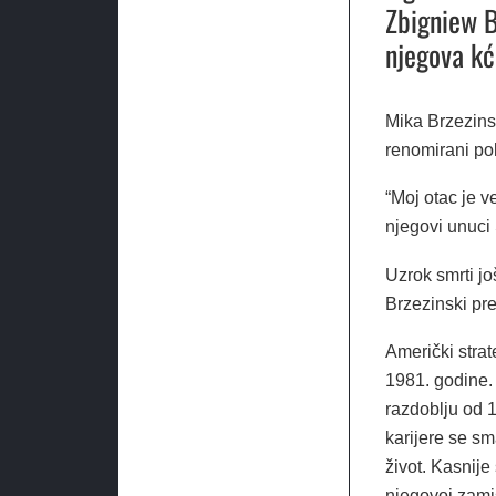
Zbigniew B
njegova kć
Mika Brzezinsk
renomirani pol
“Moj otac je v
njegovi unuci 
Uzrok smrti jo
Brzezinski pre
Američki strat
1981. godine.
razdoblju od 
karijere se s
život. Kasnije
njegovoj zamis