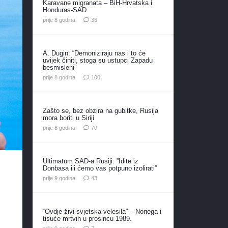
Karavane migranata – BiH-Hrvatska i
Honduras-SAD
komentara
prije 8 godina
36
A. Dugin: “Demoniziraju nas i to će
uvijek činiti, stoga su ustupci Zapadu
besmisleni”
komentara
prije 8 godina
100
Zašto se, bez obzira na gubitke, Rusija
mora boriti u Siriji
komentara
prije 8 godina
70
Ultimatum SAD-a Rusiji: ”Idite iz
Donbasa ili ćemo vas potpuno izolirati”
komentara
prije 9 godina
43
“Ovdje živi svjetska velesila” – Noriega i
tisuće mrtvih u prosincu 1989.
komentara