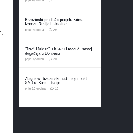
prije 9 godina
7
Brzezinski predlaže podjelu Krima
između Rusije i Ukrajine
komentara
prije 9 godina
29
c,
“Treći Maidan” u Kijevu i mogući razvoj
događaja u Donbasu
komentara
prije 9 godina
20
Zbigniew Brzezinski nudi Trojni pakt
SAD-a, Kine i Rusije
komentara
prije 10 godina
15
a