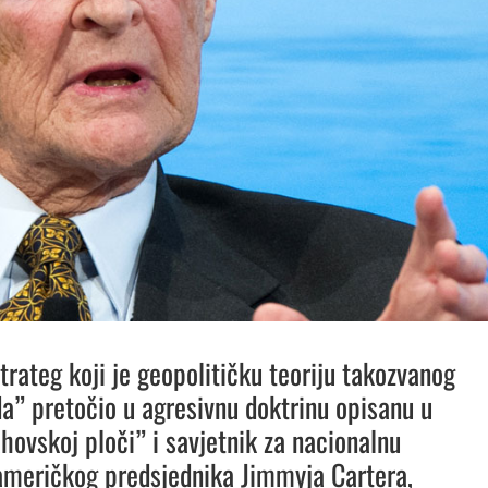
trateg koji je geopolitičku teoriju takozvanog
a” pretočio u agresivnu doktrinu opisanu u
ahovskoj ploči” i savjetnik za nacionalnu
američkog predsjednika Jimmyja Cartera,