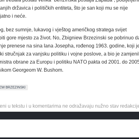
jih državica i političkih entiteta, što je san koji mu se nije
jatno i neće.
, bez sumnje, lukavog i vještog američkog stratega svijet
iti gore mjesto za život. No, Zbigniew Brzezinski se pobrinuo d
nje prenese na sina Iana Josepha, rođenog 1963. godine, koji j
i stručnjak za vanjsku politiku i vojne poslove, a bio je zamjeni
istra obrane za Europu i politiku NATO pakta od 2001. do 2005
nikom Georgeom W. Bushom.
EW BRZEZINSKI
eni u tekstu i u komentarima ne odražavaju nužno stav redakcij