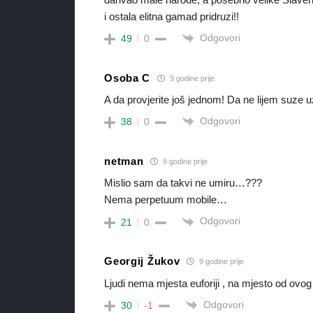
i ostala elitna gamad pridruzi!!
Odgovori
49
0
Osoba C
9 godine prije
A da provjerite još jednom! Da ne lijem suze u
Odgovori
38
0
netman
9 godine prije
Mislio sam da takvi ne umiru…???
Nema perpetuum mobile…
Odgovori
21
0
Georgij Žukov
9 godine prije
Ljudi nema mjesta euforiji , na mjesto od ovog 
Odgovori
30
-1