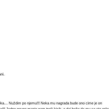
ni.
ovika… Nuždim po njemu!!! Neka mu nagrada bude ono cime je on
!!! Jedno govno manje nam troši kisik, a daj bože da mu se sta prije