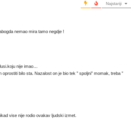
Najstariji
 Dabogda nemao mira tamo negdje !
dusi.koju nije imao…
eh oprostiti bilo sta. Nazalost on je bio tek ” spoljni” momak, treba ”
ad vise nije rodio ovakav ljudski izmet.