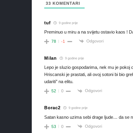
33
KOMENTARI
tuf
9 godine prije
Preminuo u miru a na svijetu ostavio kaos !
Odgovori
78
-1
Milan
9 godine prije
Lepo je sluzio gospodarima, nek mu je pokoj 
Hriscanski je prastati, ali ovoj sotoni bi bio gr
udariti” na elitu.
Odgovori
52
0
Borac2
9 godine prije
Satan kasno uzima sebi drage ljude… da se nik
Odgovori
53
0