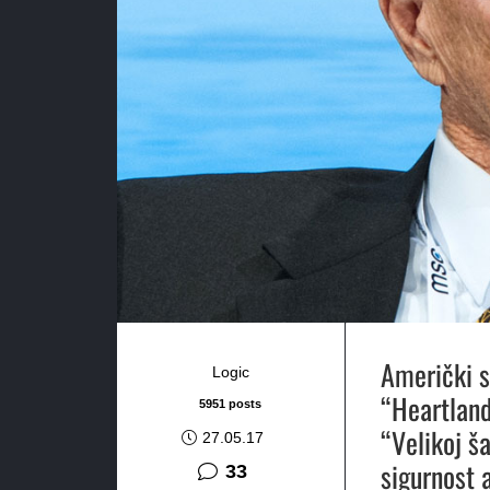
Američki s
Logic
“Heartland
5951 posts
“Velikoj š
27.05.17
sigurnost 
komentara
33