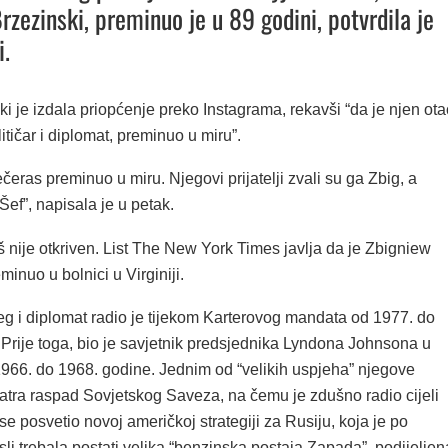
rzezinski, preminuo je u 89 godini, potvrdila je
i.
i je izdala priopćenje preko Instagrama, rekavši “da je njen ota
itičar i diplomat, preminuo u miru”.
ečeras preminuo u miru. Njegovi prijatelji zvali su ga Zbig, a
Šef”, napisala je u petak.
š nije otkriven. List The New York Times javlja da je Zbigniew
minuo u bolnici u Virginiji.
eg i diplomat radio je tijekom Karterovog mandata od 1977. do
 Prije toga, bio je savjetnik predsjednika Lyndona Johnsona u
1966. do 1968. godine. Jednim od “velikih uspjeha” njegove
matra raspad Sovjetskog Saveza, na čemu je zdušno radio cijeli
 se posvetio novoj američkoj strategiji za Rusiju, koja je po
li trebala postati velika “benzinska postaja Zapada”, podijeljen