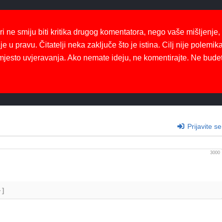
ri ne smiju biti kritika drugog komentatora, nego vaše mišljenje,
je u pravu. Čitatelji neka zaključe što je istina. Cilj nije polemika
mjesto uvjeravanja. Ako nemate ideju, ne komentirajte. Ne bude
Prijavite se
3000
+]