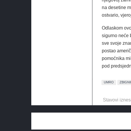
na desetine man
ostvario, vjero
Odlaskom ovog
sigurno neće b
sve svoje zna
postao američk
pomoćnika min
pod predsjed
UMRO
ZBIGNI
Stavovi iznes