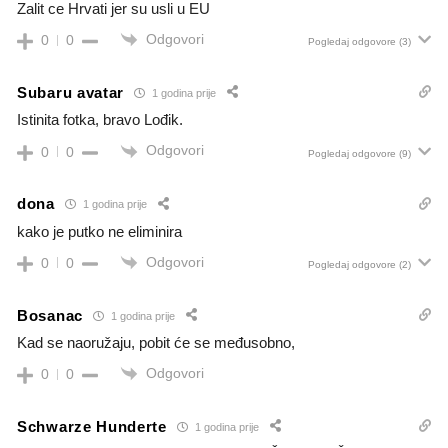
Zalit ce Hrvati jer su usli u EU
Odgovori
0
0
Pogledaj odgovore
(3)
Subaru avatar
1 godina prije
Istinita fotka, bravo Lođik.
Odgovori
0
0
Pogledaj odgovore
(9)
dona
1 godina prije
kako je putko ne eliminira
Odgovori
0
0
Pogledaj odgovore
(2)
Bosanac
1 godina prije
Kad se naoružaju, pobit će se međusobno,
Odgovori
0
0
Schwarze Hunderte
1 godina prije