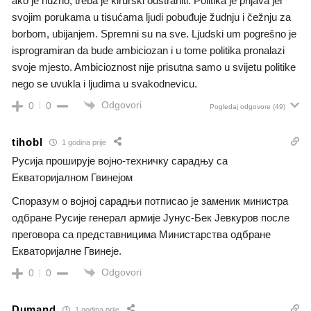
ako je nužno, treba je kirurški odstraniti. Politika je prljava jer
svojim porukama u tisućama ljudi pobuđuje žudnju i čežnju za
borbom, ubijanjem. Spremni su na sve. Ljudski um pogrešno je
isprogramiran da bude ambiciozan i u tome politika pronalazi
svoje mjesto. Ambicioznost nije prisutna samo u svijetu politike
nego se uvukla i ljudima u svakodnevicu.
Odgovori
0
0
Pogledaj odgovore
(49)
tihobl
1 godina prije
Русија проширује војно-техничку сарадњу са
Екваторијалном Гвинејом
Споразум о војној сарадњи потписао је заменик министра
одбране Русије генерал армије Јунус-Бек Јевкуров после
преговора са представницима Министарства одбране
Екваторијалне Гвинеје.
Odgovori
0
0
Dumand
1 godina prije