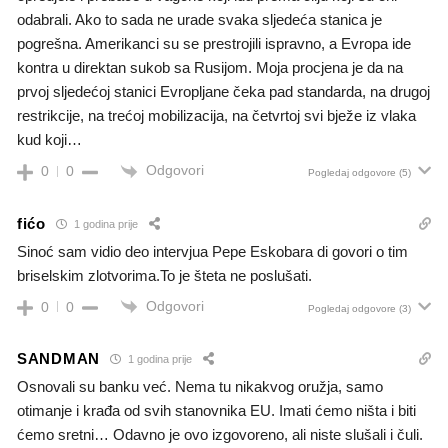
odabrali. Ako to sada ne urade svaka sljedeća stanica je
pogrešna. Amerikanci su se prestrojili ispravno, a Evropa ide
kontra u direktan sukob sa Rusijom. Moja procjena je da na
prvoj sljedećoj stanici Evropljane čeka pad standarda, na drugoj
restrikcije, na trećoj mobilizacija, na četvrtoj svi bježe iz vlaka
kud koji…
Odgovori
0
0
Pogledaj odgovore
(5)
fićo
1 godina prije
Sinoć sam vidio deo intervjua Pepe Eskobara di govori o tim
briselskim zlotvorima.To je šteta ne poslušati.
Odgovori
0
0
Pogledaj odgovore
(3)
SANDMAN
1 godina prije
Osnovali su banku već. Nema tu nikakvog oružja, samo
otimanje i krađa od svih stanovnika EU. Imati ćemo ništa i biti
ćemo sretni… Odavno je ovo izgovoreno, ali niste slušali i čuli.