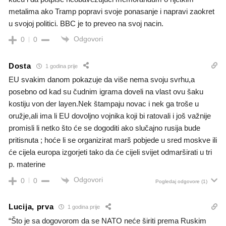
metalima ako Tramp popravi svoje ponasanje i napravi zaokret
u svojoj politici. BBC je to preveo na svoj nacin.
Odgovori
0
0
Dosta
1 godina prije
EU svakim danom pokazuje da više nema svoju svrhu,a
posebno od kad su čudnim igrama doveli na vlast ovu šaku
kostiju von der layen.Nek štampaju novac i nek ga troše u
oružje,ali ima li EU dovoljno vojnika koji bi ratovali i još važnije
promisli li netko što će se dogoditi ako slučajno rusija bude
pritisnuta ; hoće li se organizirat marš pobjede u sred moskve ili
će cijela europa izgorjeti tako da će cijeli svijet odmarširati u tri
p. materine
Odgovori
0
0
Pogledaj odgovore
(1)
Lucija, prva
1 godina prije
“Što je sa dogovorom da se NATO neće širiti prema Ruskim