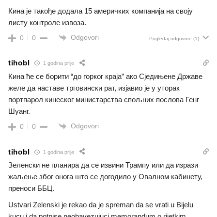
Кина је такође додала 15 америчких компанија на своју
листу контроле извоза.
Odgovori
0
0
Pogledaj odgovore
(1)
tihobl
1 godina prije
Кина ће се борити “до горког краја” ако Сједињене Државе
желе да наставе трговински рат, изјавио је у уторак
портпарол кинеског министарства спољних послова Генг
Шуанг.
Odgovori
0
0
tihobl
1 godina prije
Зеленски не планира да се извини Трампу или да изрази
жаљење због онога што се догодило у Овалном кабинету,
преноси ББЦ.
Ustvari Zelenski je rekao da je spreman da se vrati u Bijelu
kucu i da potpise neobavezujuci memorandum o rijetkim