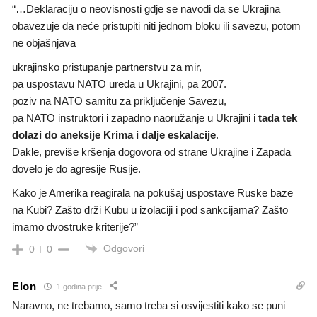
“…Deklaraciju o neovisnosti gdje se navodi da se Ukrajina
obavezuje da neće pristupiti niti jednom bloku ili savezu, potom
ne objašnjava
ukrajinsko pristupanje partnerstvu za mir,
pa uspostavu NATO ureda u Ukrajini, pa 2007.
poziv na NATO samitu za priključenje Savezu,
pa NATO instruktori i zapadno naoružanje u Ukrajini i
tada tek
dolazi do aneksije Krima i dalje eskalacije
.
Dakle, previše kršenja dogovora od strane Ukrajine i Zapada
dovelo je do agresije Rusije.
Kako je Amerika reagirala na pokušaj uspostave Ruske baze
na Kubi? Zašto drži Kubu u izolaciji i pod sankcijama? Zašto
imamo dvostruke kriterije?”
Odgovori
0
0
Elon
1 godina prije
Naravno, ne trebamo, samo treba si osvijestiti kako se puni