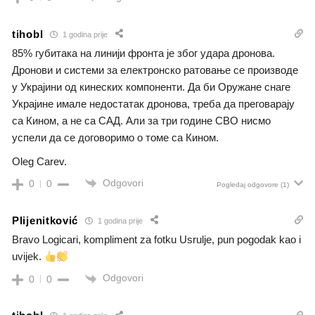
tihobl
1 godina prije
85% губитака на линији фронта је због удара дронова.
Дронови и системи за електронско ратовање се производе
у Украјини од кинеских компоненти. Да би Оружане снаге
Украјине имале недостатак дронова, треба да преговарају
са Кином, а не са САД. Али за три године СВО нисмо
успели да се договоримо о томе са Кином.
Oleg Carev.
Odgovori
0
0
Pogledaj odgovore
(1)
Plijenitković
1 godina prije
Bravo Logicari, kompliment za fotku Usrulje, pun pogodak kao i
uvijek.
Odgovori
0
0