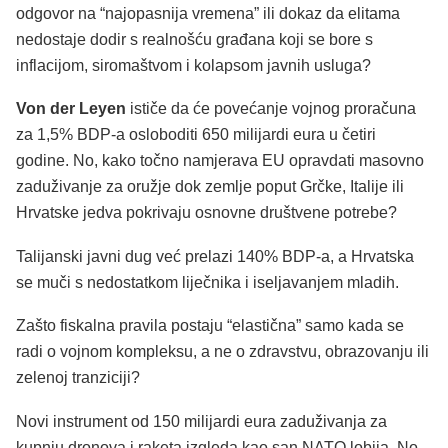
odgovor na “najopasnija vremena” ili dokaz da elitama
nedostaje dodir s realnošću građana koji se bore s
inflacijom, siromaštvom i kolapsom javnih usluga?
Von der Leyen
ističe da će povećanje vojnog proračuna
za 1,5% BDP-a osloboditi 650 milijardi eura u četiri
godine. No, kako točno namjerava EU opravdati masovno
zaduživanje za oružje dok zemlje poput Grčke, Italije ili
Hrvatske jedva pokrivaju osnovne društvene potrebe?
Talijanski javni dug već prelazi 140% BDP-a, a Hrvatska
se muči s nedostatkom liječnika i iseljavanjem mladih.
Zašto fiskalna pravila postaju “elastična” samo kada se
radi o vojnom kompleksu, a ne o zdravstvu, obrazovanju ili
zelenoj tranziciji?
Novi instrument od 150 milijardi eura zaduživanja za
kupnju dronova i raketa izgleda kao san NATO lobija. No,