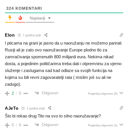
324
KOMENTARI
Najstariji
Elon
1 godina prije
I pticama na grani je jasno da u naoružanju ne možemo parirati
Rusiji ali je zato ovo naoružavanje Europe plodno tlo za
zamračivanja spomenutih 800 milijardi eura. Nekima nikad
dosta, a pojedinim političarima treba dati i otpremninu za vjerno
služenje i zaslugama sad kad odlaze sa svojih funkcija na
kojima su bili revni zagovaratelji rata ( mislim još su ali ne
zadugo).
Odgovori
2
0
Pogledaj odgovore
(5)
AJeTo
1 godina prije
Što bi rekao drug Tito na svo to silno naoružavanje?
Odgovori
0
0
Pogledaj odgovore
(1)