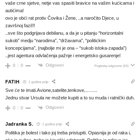
vaše crne sjetve, netje vas spasiti bravice na vašim kućicama i
autićima!
ovo je obći rat protiv Čovika i Žene, ..a naročito Djece, u
završnoj fazi!!!
..sve što podgrijava debilanu, a da je u pitanju “horizontalni
sukob” medju “narodima”, “državama”, “politickim
koncepcijama”, (najbolje mi je ona – “sukob istoka-zapada”)
..jest agentura odvlačenja pažnje i energetsko gusarenje!
Odgovori
0
0
Pogledaj odgovore
(20)
FATIH
1 godina prije
Sve će te imati.Avione,satelite,tenkove,……..
Jednu stvar Ursula ne možete kupiti a to su muda i ratnički duh.
Odgovori
0
0
Jadranka S.
1 godina prije
Politika je bolest i tako joj treba pristupiti. Opasnija je od raka i,