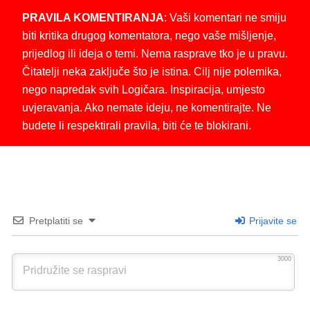
PRAVILA KOMENTIRANJA
: Vaši komentari ne smiju
biti kritika drugog komentatora, nego vaše mišljenje,
prijedlog ili ideja o temi. Nema rasprave tko je u pravu.
Čitatelji neka zaključe što je istina. Cilj nije polemika,
nego napredak svih Logičara. Inspiracija, umjesto
uvjeravanja. Ako nemate ideju, ne komentirajte. Ne
budete li respektirali pravila, biti će te blokirani.
Pretplatiti se
Prijavite se
3000