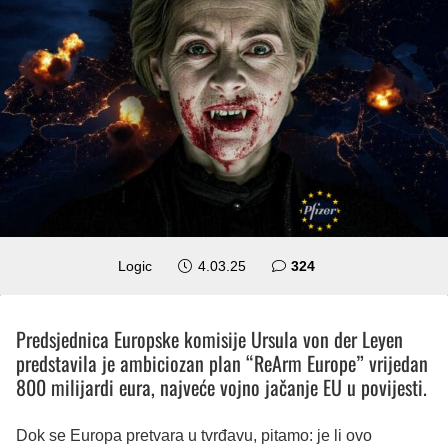
komentara
Logic
4.03.25
324
Predsjednica Europske komisije Ursula von der Leyen
predstavila je ambiciozan plan “ReArm Europe” vrijedan
800 milijardi eura, najveće vojno jačanje EU u povijesti.
Dok se Europa pretvara u tvrđavu, pitamo: je li ovo