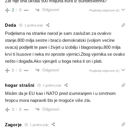
Zar nije ona ukrala 500 milijuna eura iz Bundeswehra?
Odgovori
2
0
Pogledaj odgovore
(2)
Deda
1 godina prije
Podjelama na stranke narod je sam zaslužan za ovakvo
stanje.800 milja sestre i braćo demokratski (voljom većine
ovaca) podijelit te pare i živjet u izobilju i blagostanju.800 milja
krvi ti Isusove i neka mi oproste vjernici.Zbog vjernika se ovako
nešto i događa.Ako vjeruješ u boga neka ti on i plati.
Odgovori
0
0
Pogledaj odgovore
(1)
hogar strašni
1 godina prije
Mislim da je EU kao i NATO pred izumiranjem i u smrtnom
hropcu mora napraviti što je moguće više zla.
Odgovori
0
0
Zagorje
1 godina prije