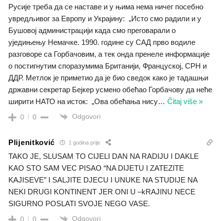
Русије треба да се наставе и у њима нема ничег посебно
увредљивог за Европу и Украјину: „Исто смо радили и у
Бушовој администрацији када смо преговарали о
уједињењу Немачке. 1990. године су САД прво водиле
разговоре са Горбачовим, а тек онда пренеле информације
о постигнутим споразумима Британији, Француској, СРН и
ДДР. Метлок је приметио да је био сведок како је тадашњи
државни секретар Бејкер усмено обећао Горбачову да неће
ширити НАТО на исток: „Ова обећања нису
…
Čitaj više »
Odgovori
0
0
Plijenitković
1 godina prije
TAKO JE, SLUSAM TO CIJELI DAN NA RADIJU I DAKLE
KAO STO SAM VEC PISAO “NA DIJETU I ZATEZITE
KAJISEVE” I SALJITE DJECU I UNUKE NA STUDIJE NA
NEKI DRUGI KONTINENT JER ONI U –kRAJINU NECE
SIGURNO POSLATI SVOJE NEGO VASE.
Odgovori
0
0