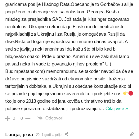
granicama poslije Hladnog Rata.Obećano je to Gorbačovu ali je
pogaženo to obećanje sve sa dolaskom Georgea Busha
mlađeg za presjednika SAD. Još tada je Kissinger zagovarao
neutralnost Ukrajine i rekao da je Finski model neutralnosti
najprikladniji za Ukrajinu i za Rusiju je omogućava Rusiji da
diše.Ništa od toga nije ispoštovano i imamo danas ovaj rat. A
sad se javljaju neki anonimusi da kažu što bi bilo kad bi
bilo,ovako onako. Prde u prazno. Ameri su sve zakuhali tamo
pa sad neka ih vade iz govana,to njihov problem” U (
Budimpeštanskom) memorandumu se također navodi da će se
države potpisnice suzdržati od ekonomske prisile i traženja
teritorijalnih dobitaka, a Ukrajini su obećane konzultacije ako bi
se pojavile prijetnje njezinom suverenitetu. i podsjetite nas
tko je ono 2013 godine od janukoviča ultimativno tražio da
potpiše sporazum o stabilizaciji i pridruživanju i
…
Čitaj više »
Odgovori
0
0
Lucija, prva
1 godina prije