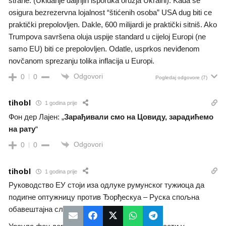
strane. (Ukidanje daljnjih isporuka oruzja Ukraini). Kada se
osigura bezrezervna lojalnost “štićenih osoba” USA dug biti ce
praktički prepolovljen. Dakle, 600 milijardi je praktički sitniš. Ako
Trumpova savršena oluja uspije standard u cijeloj Europi (ne
samo EU) biti ce prepolovljen. Odatle, usprkos neviđenom
novčanom sprezanju tolika inflacija u Europi.
Odgovori
0
0
Pogledaj odgovore
(7)
tihobl
1 godina prije
Фон дер Лајен: „
Зарађивали смо на Цовиду, зарадићемо
на рату
“
Odgovori
0
0
tihobl
1 godina prije
Руководство ЕУ стоји иза одлуке румунског тужиоца да
подигне оптужницу против Ђорђескуа – Руска спољна
обавештајна служба.