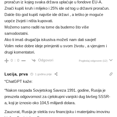
proračun iz kojeg svaka država uplaćuje u fondove EU-A.
Znači kupiš kruh i mlijeko i 25% ide od tog u državni proračun.
Dakle što god kupiš najviše ide državi , a teško je moguće
uopće živjeti i ništa kupovati.
Možemo samo raditi na tome da budemo što više
samodostatni.
Ako ti imaš drugačija iskustva možeš nam dati savjet!
Volim neke dobre ideje primjeniti u svom životu , a vjerujem i
drugi komentatori.
Odgovori
0
0
Pogledaj odgovore
(12)
Lucija, prva
1 godina prije
“ChatGPT kaže:
“Nakon raspada Sovjetskog Saveza 1991. godine, Rusija je
preuzela odgovornost za cjelokupni vanjski dug bivšeg SSSR-
a, koji je iznosio oko 104,5 milijardi dolara.
Zauzvrat, Rusija je stekla svu financijsku i materijalnu imovinu