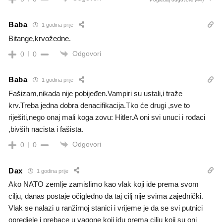
Baba
1 godina prije
Bitange,krvožedne.
Odgovori
0
0
Baba
1 godina prije
Fašizam,nikada nije pobijeđen.Vampiri su ustali,i traže
krv.Treba jedna dobra denacifikacija.Tko će drugi ,sve to
riješiti,nego onaj mali koga zovu: Hitler.A oni svi unuci i rođaci
,bivših nacista i fašista.
Odgovori
0
0
Dax
1 godina prije
Ako NATO zemlje zamislimo kao vlak koji ide prema svom
cilju, danas postaje očigledno da taj cilj nije svima zajednički.
Vlak se nalazi u ranžirnoj stanici i vrijeme je da se svi putnici
opredjele i prebace u vagone koji idu prema cilju koji su oni