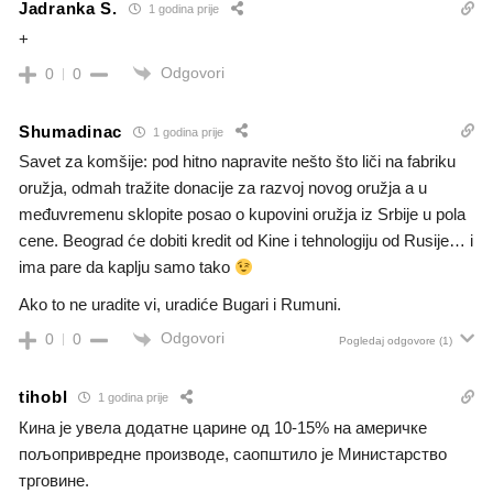
Jadranka S.
1 godina prije
+
Odgovori
0
0
Shumadinac
1 godina prije
Savet za komšije: pod hitno napravite nešto što liči na fabriku
oružja, odmah tražite donacije za razvoj novog oružja a u
međuvremenu sklopite posao o kupovini oružja iz Srbije u pola
cene. Beograd će dobiti kredit od Kine i tehnologiju od Rusije… i
ima pare da kaplju samo tako
Ako to ne uradite vi, uradiće Bugari i Rumuni.
Odgovori
0
0
Pogledaj odgovore
(1)
tihobl
1 godina prije
Кина је увела додатне царине од 10-15% на америчке
пољопривредне производе, саопштило је Министарство
трговине.