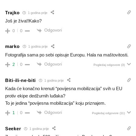
Trajko
1 godina prije
Još je živa!!Kako?
Odgovori
0
0
marko
1 godina prije
Fotografija sama po sebi opisuje Europu. Hala na maštovitosti.
Odgovori
2
0
Pogledaj odgovore
(3)
Biti-ili-ne-biti
1 godina prije
Kada će konačno krenuti “povijesna mobilizacija” svih u EU
protiv ekipe dedžurnih luđaka?
To je jedina “povijesna mobilizacija” koju priznajem.
Odgovori
1
0
Pogledaj odgovore
(11)
Seeker
1 godina prije