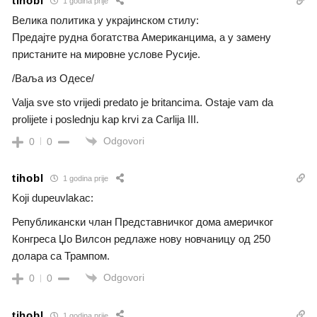
tihobl
1 godina prije
Велика политика у украјинском стилу:
Предајте рудна богатства Американцима, а у замену
пристаните на мировне услове Русије.
/Ваља из Одесе/
Valja sve sto vrijedi predato je britancima. Ostaje vam da
prolijete i poslednju kap krvi za Carlija III.
Odgovori
0
0
tihobl
1 godina prije
Koji dupeuvlakac:
Републикански члан Представничког дома америчког
Конгреса Џо Вилсон редлаже нову новчаницу од 250
долара са Трампом.
Odgovori
0
0
tihobl
1 godina prije