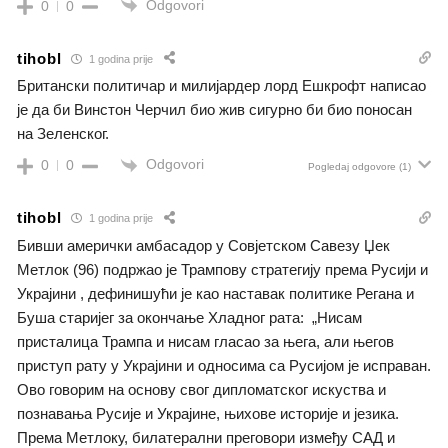
Odgovori
0
0
tihobl
1 godina prije
Британски политичар и милијардер лорд Ешкрофт написао
јe да би Винстон Черчил био жив сигурно би био поносан
на Зеленског.
Odgovori
0
0
Pogledaj odgovore
(1)
tihobl
1 godina prije
Бивши амерички амбасадор у Совјетском Савезу Џек
Метлок (96) подржао је Трампову стратегију према Русији и
Украјини , дефинишући је као наставак политике Регана и
Буша старијег за окончање Хладног рата: „Нисам
присталица Трампа и нисам гласао за њега, али његов
приступ рату у Украјини и односима са Русијом је исправан.
Ово говорим на основу свог дипломатског искуства и
познавања Русије и Украјине, њихове историје и језика.
Према Метлоку, билатерални преговори између САД и