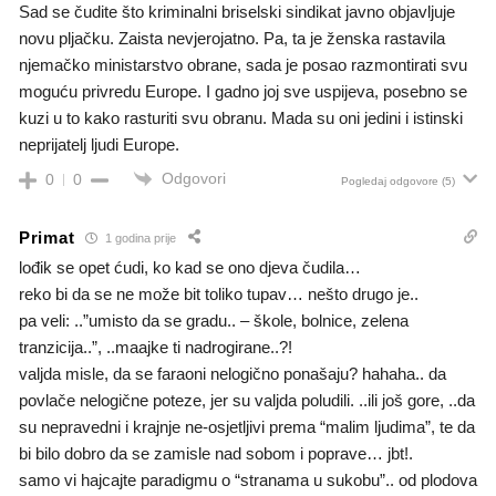
Sad se čudite što kriminalni briselski sindikat javno objavljuje
novu pljačku. Zaista nevjerojatno. Pa, ta je ženska rastavila
njemačko ministarstvo obrane, sada je posao razmontirati svu
moguću privredu Europe. I gadno joj sve uspijeva, posebno se
kuzi u to kako rasturiti svu obranu. Mada su oni jedini i istinski
neprijatelj ljudi Europe.
Odgovori
0
0
Pogledaj odgovore
(5)
Primat
1 godina prije
lođik se opet ćudi, ko kad se ono djeva čudila…
reko bi da se ne može bit toliko tupav… nešto drugo je..
pa veli: ..”umisto da se gradu.. – škole, bolnice, zelena
tranzicija..”, ..maajke ti nadrogirane..?!
valjda misle, da se faraoni nelogično ponašaju? hahaha.. da
povlače nelogične poteze, jer su valjda poludili. ..ili još gore, ..da
su nepravedni i krajnje ne-osjetljivi prema “malim ljudima”, te da
bi bilo dobro da se zamisle nad sobom i poprave… jbt!.
samo vi hajcajte paradigmu o “stranama u sukobu”.. od plodova