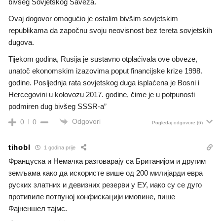
bivšeg Sovjetskog Saveza.
Ovaj dogovor omogućio je ostalim bivšim sovjetskim
republikama da započnu svoju neovisnost bez tereta sovjetskih
dugova.
Tijekom godina, Rusija je sustavno otplaćivala ove obveze,
unatoč ekonomskim izazovima poput financijske krize 1998.
godine. Posljednja rata sovjetskog duga isplaćena je Bosni i
Hercegovini u kolovozu 2017. godine, čime je u potpunosti
podmiren dug bivšeg SSSR-a”
Odgovori
0
0
Pogledaj odgovore
(6)
tihobl
1 godina prije
Француска и Немачка разговарају са Британијом и другим
земљама како да искористе више од 200 милијарди евра
руских златних и девизних резерви у ЕУ, иако су се дуго
противиле потпуној конфискацији имовине, пише
Фајненшел тајмс.