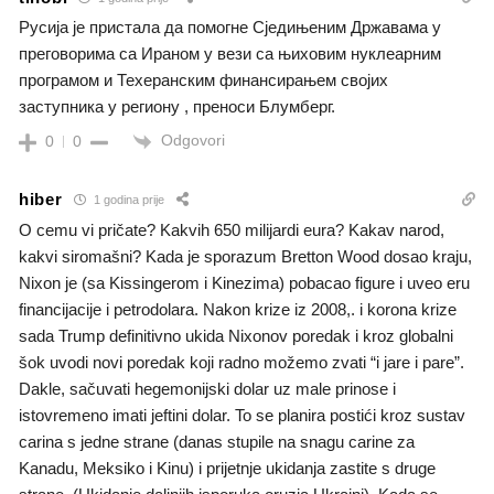
Русија је пристала да помогне Сједињеним Државама у
преговорима са Ираном у вези са њиховим нуклеарним
програмом и Техеранским финансирањем својих
заступника у региону , преноси Блумберг.
Odgovori
0
0
hiber
1 godina prije
O cemu vi pričate? Kakvih 650 milijardi eura? Kakav narod,
kakvi siromašni? Kada je sporazum Bretton Wood dosao kraju,
Nixon je (sa Kissingerom i Kinezima) pobacao figure i uveo eru
financijacije i petrodolara. Nakon krize iz 2008,. i korona krize
sada Trump definitivno ukida Nixonov poredak i kroz globalni
šok uvodi novi poredak koji radno možemo zvati “i jare i pare”.
Dakle, sačuvati hegemonijski dolar uz male prinose i
istovremeno imati jeftini dolar. To se planira postići kroz sustav
carina s jedne strane (danas stupile na snagu carine za
Kanadu, Meksiko i Kinu) i prijetnje ukidanja zastite s druge