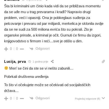
Šta bi kriminalni um činio kada vidi da se približava momentu
da se uđe mu u trag prevarama i krađi? Napravio drugi
problem, veći i opasniji. Ona je pobkeglaus suđenja za
pelcovanje i prevaru od par milijardi, merkelica je sklonila ovdje
da se ne sudi za 500 miliona evrića što su pokrali. Zlo je
organske prirode, a kriminal je očit. Gurnuti će firmu da izgori,
knjigovodstvo s firmom i reći…sve je otišlo u dim.
Odgovori
0
0
Lucija, prva
1 godina prije
Men’ se čini da ste se vi nešto zabunili…
Pobrkali društvena uređenja
To što vi očekujete može se očekivati od socijalističkih
država…
Odgovori
0
0
Pogledaj odgovore
(6)