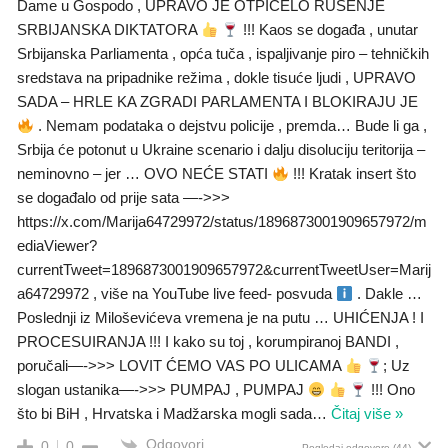
Dame u Gospodo , UPRAVO JE OTPIČELO RUŠENJE
SRBIJANSKA DIKTATORA
!!! Kaos se događa , unutar
Srbijanska Parliamenta , opća tuča , ispaljivanje piro – tehničkih
sredstava na pripadnike režima , dokle tisuće ljudi , UPRAVO
SADA – HRLE KA ZGRADI PARLAMENTA I BLOKIRAJU JE
. Nemam podataka o dejstvu policije , premda… Bude li ga ,
Srbija će potonut u Ukraine scenario i dalju disoluciju teritorija –
neminovno – jer … OVO NEĆE STATI
!!! Kratak insert što
se događalo od prije sata —->>>
https://x.com/Marija64729972/status/1896873001909657972/m
ediaViewer?
currentTweet=1896873001909657972&currentTweetUser=Marij
a64729972 , više na YouTube live feed- posvuda
. Dakle …
Poslednji iz Miloševićeva vremena je na putu … UHIĆENJA ! I
PROCESUIRANJA !!! I kako su toj , korumpiranoj BANDI ,
poručali—->>> LOVIT ĆEMO VAS PO ULICAMA
; Uz
slogan ustanika—->>> PUMPAJ , PUMPAJ
!!! Ono
što bi BiH , Hrvatska i Madžarska mogli sada
…
Čitaj više »
Odgovori
0
0
Pogledaj odgovore
(44)