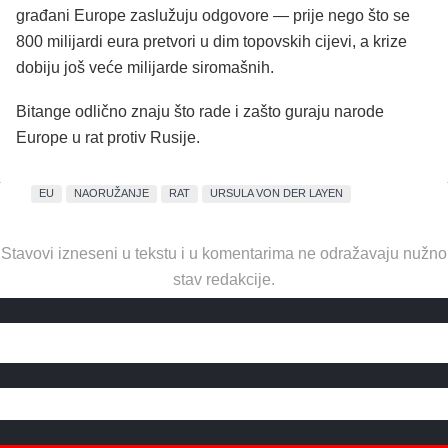
građani Europe zaslužuju odgovore — prije nego što se
800 milijardi eura pretvori u dim topovskih cijevi, a krize
dobiju još veće milijarde siromašnih.
Bitange odlično znaju što rade i zašto guraju narode
Europe u rat protiv Rusije.
EU
NAORUŽANJE
RAT
URSULA VON DER LAYEN
Stavovi izneseni u tekstu i u komentarima ne odražavaju nužno
stav redakcije.