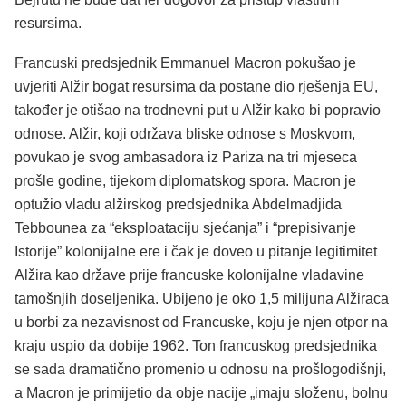
resursima.
Francuski predsjednik Emmanuel Macron pokušao je
uvjeriti Alžir bogat resursima da postane dio rješenja EU,
također je otišao na trodnevni put u Alžir kako bi popravio
odnose. Alžir, koji održava bliske odnose s Moskvom,
povukao je svog ambasadora iz Pariza na tri mjeseca
prošle godine, tijekom diplomatskog spora. Macron je
optužio vladu alžirskog predsjednika Abdelmadjida
Tebbounea za “eksploataciju sjećanja” i “prepisivanje
Istorije” kolonijalne ere i čak je doveo u pitanje legitimitet
Alžira kao države prije francuske kolonijalne vladavine
tamošnjih doseljenika. Ubijeno je oko 1,5 milijuna Alžiraca
u borbi za nezavisnost od Francuske, koju je njen otpor na
kraju uspio da dobije 1962. Ton francuskog predsjednika
se sada dramatično promenio u odnosu na prošlogodišnji,
a Macron je primijetio da obje nacije „imaju složenu, bolnu