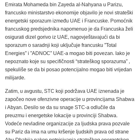
Emirata Mohameda bin Zayeda al-Nahyana u Parizu,
francusko ministarstvo ekonomije objavilo je novi strateški
energetski sporazum između UAE i Francuske. Pomoćnik
francuskog predsjednika napomenuo je da Francuska želi
osigurati dizel gorivo iz UAE, nagovještavajući da bi
sporazum o saradnji koji uključuje francusku ”Total
Energies” i ”ADNOC” UAE-a mogao biti povezan. Iako je
nepoznato koje su specifičnosti “strateškog sporazuma” ,
spekuliše se da bi posao potencijalno mogao biti vrijedan
milijarde.
Zatim, u avgustu, STC koji podržava UAE iznenada je
započeo nove ofenzivne operacije u provincijama Shabwa
i Abyan. Desilo se da su snage STC-a odlučile da
preuzmu i energetske lokacije u provinciji Shabwa.
Vodeće nevladine organizacije za ljudska prava pozvale
su Pariz da ima na umu kršenje ljudskih prava od strane
Abu Dhabija nakon potpisivanja strateškog energetskog