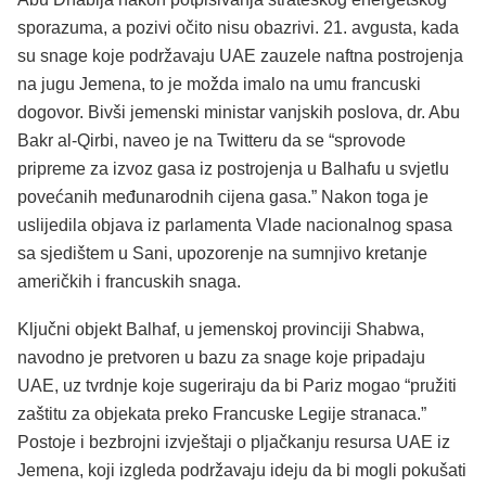
sporazuma, a pozivi očito nisu obazrivi. 21. avgusta, kada
su snage koje podržavaju UAE zauzele naftna postrojenja
na jugu Jemena, to je možda imalo na umu francuski
dogovor. Bivši jemenski ministar vanjskih poslova, dr. Abu
Bakr al-Qirbi, naveo je na Twitteru da se “sprovode
pripreme za izvoz gasa iz postrojenja u Balhafu u svjetlu
povećanih međunarodnih cijena gasa.” Nakon toga je
uslijedila objava iz parlamenta Vlade nacionalnog spasa
sa sjedištem u Sani, upozorenje na sumnjivo kretanje
američkih i francuskih snaga.
Ključni objekt Balhaf, u jemenskoj provinciji Shabwa,
navodno je pretvoren u bazu za snage koje pripadaju
UAE, uz tvrdnje koje sugeriraju da bi Pariz mogao “pružiti
zaštitu za objekata preko Francuske Legije stranaca.”
Postoje i bezbrojni izvještaji o pljačkanju resursa UAE iz
Jemena, koji izgleda podržavaju ideju da bi mogli pokušati