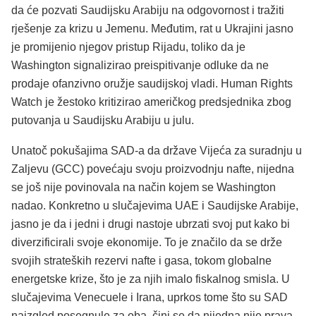
da će pozvati Saudijsku Arabiju na odgovornost i tražiti
rješenje za krizu u Jemenu. Međutim, rat u Ukrajini jasno
je promijenio njegov pristup Rijadu, toliko da je
Washington signalizirao preispitivanje odluke da ne
prodaje ofanzivno oružje saudijskoj vladi. Human Rights
Watch je žestoko kritizirao američkog predsjednika zbog
putovanja u Saudijsku Arabiju u julu.
Unatoč pokušajima SAD-a da države Vijeća za suradnju u
Zaljevu (GCC) povećaju svoju proizvodnju nafte, nijedna
se još nije povinovala na način kojem se Washington
nadao. Konkretno u slučajevima UAE i Saudijske Arabije,
jasno je da i jedni i drugi nastoje ubrzati svoj put kako bi
diverzificirali svoje ekonomije. To je značilo da se drže
svojih strateških rezervi nafte i gasa, tokom globalne
energetske krize, što je za njih imalo fiskalnog smisla. U
slučajevima Venecuele i Irana, uprkos tome što su SAD
naizgled posegnule za oba, čini se da nijedna nije prava