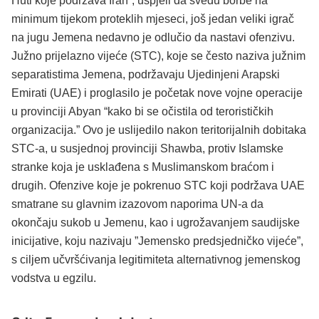
Huti koje podržava Iran”, uspjeli da svedu borbe na
minimum tijekom proteklih mjeseci, još jedan veliki igrač
na jugu Jemena nedavno je odlučio da nastavi ofenzivu.
Južno prijelazno vijeće (STC), koje se često naziva južnim
separatistima Jemena, podržavaju Ujedinjeni Arapski
Emirati (UAE) i proglasilo je početak nove vojne operacije
u provinciji Abyan “kako bi se očistila od terorističkih
organizacija.” Ovo je uslijedilo nakon teritorijalnih dobitaka
STC-a, u susjednoj provinciji Shawba, protiv Islamske
stranke koja je usklađena s Muslimanskom braćom i
drugih. Ofenzive koje je pokrenuo STC koji podržava UAE
smatrane su glavnim izazovom naporima UN-a da
okončaju sukob u Jemenu, kao i ugrožavanjem saudijske
inicijative, koju nazivaju ”Jemensko predsjedničko vijeće”,
s ciljem učvršćivanja legitimiteta alternativnog jemenskog
vodstva u egzilu.