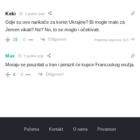
Keki
3 godine prije
Gdje su ove narikače za korist Ukrajine? Bi mogle malo za
Jemen vikati? Ne? No, to se moglo i očekivati.
Odgovori
15
0
Pogledaj odgovore
(12)
Max
3 godine prije
Moraju se pouzdati u Iran i porazit će kupce Francuskog oružja.
Odgovori
4
0
Početna
Kontakt
O nama
Privatnost