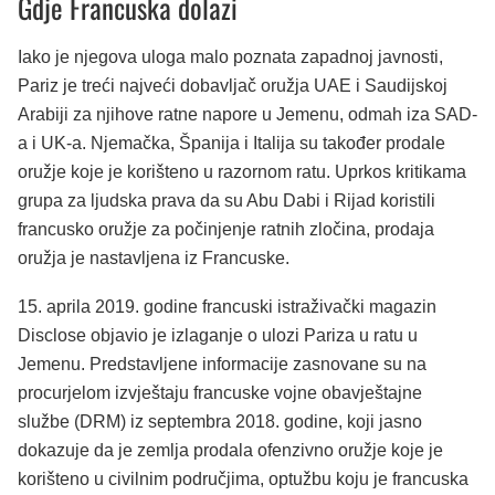
Gdje Francuska dolazi
Iako je njegova uloga malo poznata zapadnoj javnosti,
Pariz je treći najveći dobavljač oružja UAE i Saudijskoj
Arabiji za njihove ratne napore u Jemenu, odmah iza SAD-
a i UK-a. Njemačka, Španija i Italija su također prodale
oružje koje je korišteno u razornom ratu. Uprkos kritikama
grupa za ljudska prava da su Abu Dabi i Rijad koristili
francusko oružje za počinjenje ratnih zločina, prodaja
oružja je nastavljena iz Francuske.
15. aprila 2019. godine francuski istraživački magazin
Disclose objavio je izlaganje o ulozi Pariza u ratu u
Jemenu. Predstavljene informacije zasnovane su na
procurjelom izvještaju francuske vojne obavještajne
službe (DRM) iz septembra 2018. godine, koji jasno
dokazuje da je zemlja prodala ofenzivno oružje koje je
korišteno u civilnim područjima, optužbu koju je francuska