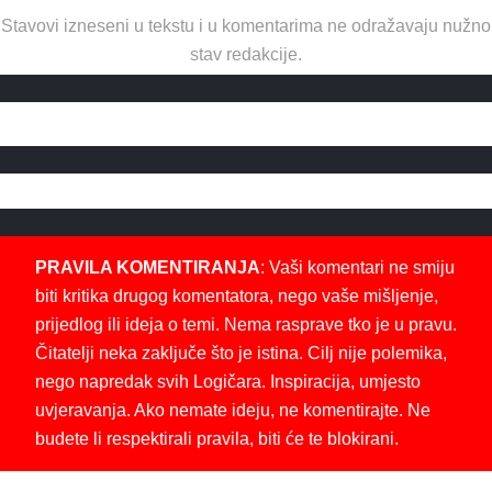
Stavovi izneseni u tekstu i u komentarima ne odražavaju nužno
stav redakcije.
PRAVILA KOMENTIRANJA
: Vaši komentari ne smiju
biti kritika drugog komentatora, nego vaše mišljenje,
prijedlog ili ideja o temi. Nema rasprave tko je u pravu.
Čitatelji neka zaključe što je istina. Cilj nije polemika,
nego napredak svih Logičara. Inspiracija, umjesto
uvjeravanja. Ako nemate ideju, ne komentirajte. Ne
budete li respektirali pravila, biti će te blokirani.