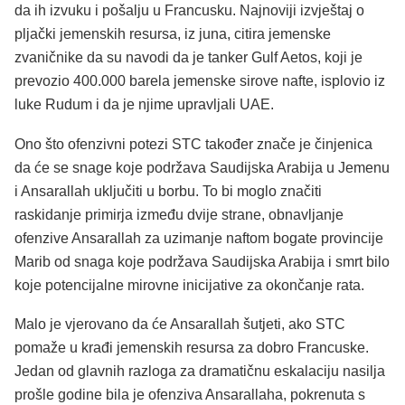
da ih izvuku i pošalju u Francusku. Najnoviji izvještaj o
pljački jemenskih resursa, iz juna, citira jemenske
zvaničnike da su navodi da je tanker Gulf Aetos, koji je
prevozio 400.000 barela jemenske sirove nafte, isplovio iz
luke Rudum i da je njime upravljali UAE.
Ono što ofenzivni potezi STC također znače je činjenica
da će se snage koje podržava Saudijska Arabija u Jemenu
i Ansarallah uključiti u borbu. To bi moglo značiti
raskidanje primirja između dvije strane, obnavljanje
ofenzive Ansarallah za uzimanje naftom bogate provincije
Marib od snaga koje podržava Saudijska Arabija i smrt bilo
koje potencijalne mirovne inicijative za okončanje rata.
Malo je vjerovano da će Ansarallah šutjeti, ako STC
pomaže u krađi jemenskih resursa za dobro Francuske.
Jedan od glavnih razloga za dramatičnu eskalaciju nasilja
prošle godine bila je ofenziva Ansarallaha, pokrenuta s