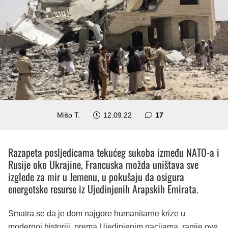
komentara
Mišo T.
12.09.22
17
Razapeta posljedicama tekućeg sukoba između NATO-a i
Rusije oko Ukrajine, Francuska možda uništava sve
izglede za mir u Jemenu, u pokušaju da osigura
energetske resurse iz Ujedinjenih Arapskih Emirata.
Smatra se da je dom najgore humanitarne krize u
modernoj historiji, prema Ujedinjenim nacijama, ranije ove