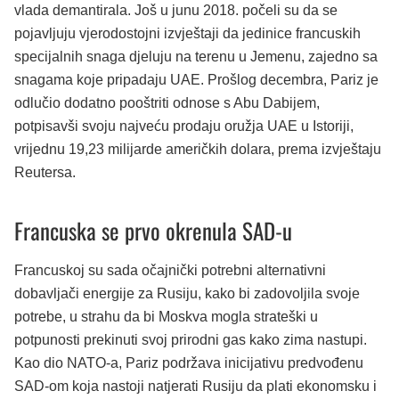
vlada demantirala. Još u junu 2018. počeli su da se
pojavljuju vjerodostojni izvještaji da jedinice francuskih
specijalnih snaga djeluju na terenu u Jemenu, zajedno sa
snagama koje pripadaju UAE. Prošlog decembra, Pariz je
odlučio dodatno pooštriti odnose s Abu Dabijem,
potpisavši svoju najveću prodaju oružja UAE u Istoriji,
vrijednu 19,23 milijarde američkih dolara, prema izvještaju
Reutersa.
Francuska se prvo okrenula SAD-u
Francuskoj su sada očajnički potrebni alternativni
dobavljači energije za Rusiju, kako bi zadovoljila svoje
potrebe, u strahu da bi Moskva mogla strateški u
potpunosti prekinuti svoj prirodni gas kako zima nastupi.
Kao dio NATO-a, Pariz podržava inicijativu predvođenu
SAD-om koja nastoji natjerati Rusiju da plati ekonomsku i