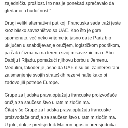
zajedničku prošlost. I to nas je ponekad sprečavalo da
gledamo u budućnost.”
Drugi veliki alternativni put koji Francuska sada traži jeste
kroz blisko savezništvo sa UAE. Kao što je gore
spomenuto, već neko vrijeme je jasno da je Pariz bio
uključen u snabdijevanje oružjem, logističkom podrškom,
pa čak i čizmama na terenu svojim saveznicima u Abu
Dabiju i Rijadu, pomažući njihovu borbu u Jemenu.
Međutim, također je jasno da UAE nisu bili zainteresirani
za smanjenje svojih strateških rezervi nafte kako bi
zadovoljili potrebe Europe.
Grupe za ljudska prava optužuju francuske proizvođače
oružja za saučesništvo u ratnim zločinima.
Čitaj više Grupe za ljudska prava optužuju francuske
proizvođače oružja za saučesništvo u ratnim zločinima.
U julu, dok je predsjednik Macron ugostio predsjednika