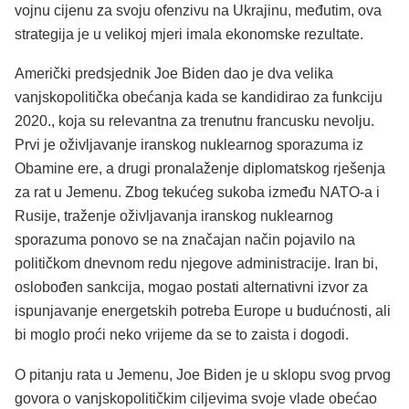
vojnu cijenu za svoju ofenzivu na Ukrajinu, međutim, ova
strategija je u velikoj mjeri imala ekonomske rezultate.
Američki predsjednik Joe Biden dao je dva velika
vanjskopolitička obećanja kada se kandidirao za funkciju
2020., koja su relevantna za trenutnu francusku nevolju.
Prvi je oživljavanje iranskog nuklearnog sporazuma iz
Obamine ere, a drugi pronalaženje diplomatskog rješenja
za rat u Jemenu. Zbog tekućeg sukoba između NATO-a i
Rusije, traženje oživljavanja iranskog nuklearnog
sporazuma ponovo se na značajan način pojavilo na
političkom dnevnom redu njegove administracije. Iran bi,
oslobođen sankcija, mogao postati alternativni izvor za
ispunjavanje energetskih potreba Europe u budućnosti, ali
bi moglo proći neko vrijeme da se to zaista i dogodi.
O pitanju rata u Jemenu, Joe Biden je u sklopu svog prvog
govora o vanjskopolitičkim ciljevima svoje vlade obećao