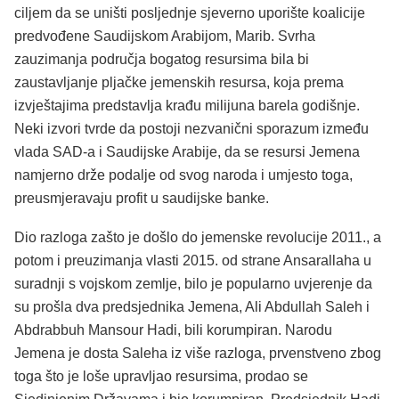
ciljem da se uništi posljednje sjeverno uporište koalicije
predvođene Saudijskom Arabijom, Marib. Svrha
zauzimanja područja bogatog resursima bila bi
zaustavljanje pljačke jemenskih resursa, koja prema
izvještajima predstavlja krađu milijuna barela godišnje.
Neki izvori tvrde da postoji nezvanični sporazum između
vlada SAD-a i Saudijske Arabije, da se resursi Jemena
namjerno drže podalje od svog naroda i umjesto toga,
preusmjeravaju profit u saudijske banke.
Dio razloga zašto je došlo do jemenske revolucije 2011., a
potom i preuzimanja vlasti 2015. od strane Ansarallaha u
suradnji s vojskom zemlje, bilo je popularno uvjerenje da
su prošla dva predsjednika Jemena, Ali Abdullah Saleh i
Abdrabbuh Mansour Hadi, bili korumpiran. Narodu
Jemena je dosta Saleha iz više razloga, prvenstveno zbog
toga što je loše upravljao resursima, prodao se