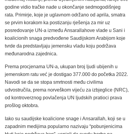
godine vidio tračke nade u okončanje sedmogodišnjeg
rata. Primirje, koje je uglavnom održano od aprila, smatra
se prvim korakom ka postizanju rješenja za mir uz
posredovanje UN-a između Ansarallahove vlade u Sani i
koalicionih snaga predvođene Saudijskom Arabijom koje
tvrde da predstavljaju jemensku vladu koju podržava
međunarodna zajednica.
Prema procjenama UN-a, ukupan broj ljudi ubijenih u
jemenskom ratu već je dostigao 377.000 do početka 2022.
Navodi se da se stopa smrtnosti među civilima
udvostručila, prema norveškom vijeću za izbjeglice (NRC),
od kontroverznog povlačenja UN ljudskih pratioci prava
prošlog oktobra.
Iako su saudijske koalicione snage i Ansarallah, koji se u
zapadnim medijima popularno nazivaju “pobunjenicima