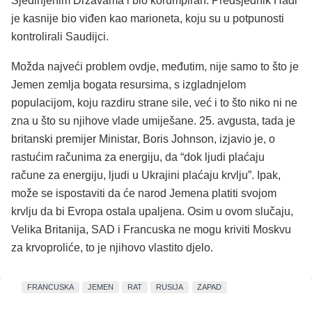
Sjedinjenim Državama i bio korumpiran. Predsjednik Hadi
je kasnije bio viđen kao marioneta, koju su u potpunosti
kontrolirali Saudijci.
Možda najveći problem ovdje, međutim, nije samo to što je
Jemen zemlja bogata resursima, s izgladnjelom
populacijom, koju razdiru strane sile, već i to što niko ni ne
zna u što su njihove vlade umiješane. 25. avgusta, tada je
britanski premijer Ministar, Boris Johnson, izjavio je, o
rastućim računima za energiju, da “dok ljudi plaćaju
račune za energiju, ljudi u Ukrajini plaćaju krvlju”. Ipak,
može se ispostaviti da će narod Jemena platiti svojom
krvlju da bi Evropa ostala upaljena. Osim u ovom slučaju,
Velika Britanija, SAD i Francuska ne mogu kriviti Moskvu
za krvoproliće, to je njihovo vlastito djelo.
FRANCUSKA
JEMEN
RAT
RUSIJA
ZAPAD