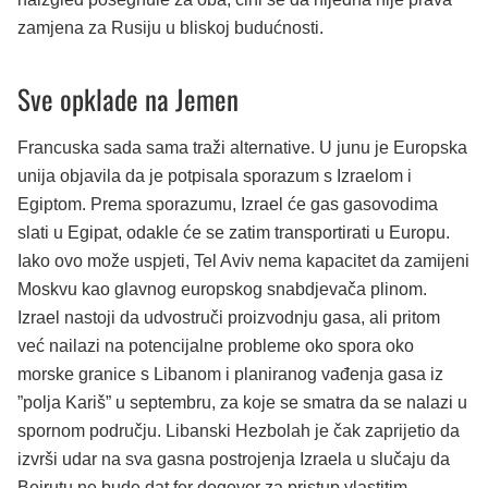
zamjena za Rusiju u bliskoj budućnosti.
Sve opklade na Jemen
Francuska sada sama traži alternative. U junu je Europska
unija objavila da je potpisala sporazum s Izraelom i
Egiptom. Prema sporazumu, Izrael će gas gasovodima
slati u Egipat, odakle će se zatim transportirati u Europu.
Iako ovo može uspjeti, Tel Aviv nema kapacitet da zamijeni
Moskvu kao glavnog europskog snabdjevača plinom.
Izrael nastoji da udvostruči proizvodnju gasa, ali pritom
već nailazi na potencijalne probleme oko spora oko
morske granice s Libanom i planiranog vađenja gasa iz
”polja Kariš” u septembru, za koje se smatra da se nalazi u
spornom području. Libanski Hezbolah je čak zaprijetio da
izvrši udar na sva gasna postrojenja Izraela u slučaju da
Bejrutu ne bude dat fer dogovor za pristup vlastitim