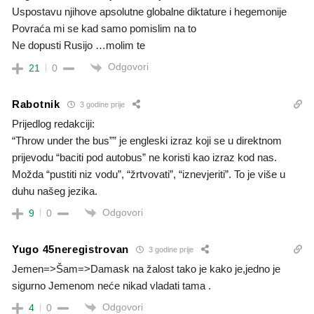
Uspostavu njihove apsolutne globalne diktature i hegemonije
Povraća mi se kad samo pomislim na to
Ne dopusti Rusijo …molim te
Odgovori
21
0
Rabotnik
3 godine prije
Prijedlog redakciji:
“Throw under the bus”” je engleski izraz koji se u direktnom
prijevodu “baciti pod autobus” ne koristi kao izraz kod nas.
Možda “pustiti niz vodu”, “žrtvovati”, “iznevjeriti”. To je više u
duhu našeg jezika.
Odgovori
9
0
Yugo 45neregistrovan
3 godine prije
Jemen=>Šam=>Damask na žalost tako je kako je,jedno je
sigurno Jemenom neće nikad vladati tama .
Odgovori
4
0