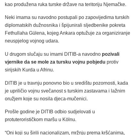
kao produžena ruka turske države na teritoriju Njemačke.
Neki imama su navodno postupali po zapovijedima turskih
diplomatskih dužnosnika i špijunirali sljedbenike pokreta
Fethullaha Gülena, kojeg Ankara optužuje za organiziranje
neuspjelog vojnog udara.
U drugom slučaju su imami DITIB-a navodno
pozivali
vjernike da se mole za tursku vojnu pobjedu
protiv
sirijskih Kurda u Afrinu.
DITIB je u travnju ponovno bio u središtu pozornosti, kada
je upriličio vojnu svečanost s turskim zastavama i lažnim
oružjem koje su nosila djeca-mučenici.
Prošle godine je DITIB odbio sudjelovati u
protuterorističkom maršu u Kölnu.
“Oni koji su širili nacionalizam, mržnju prema kršćanima,