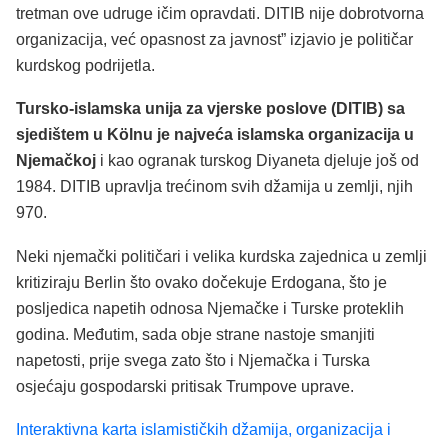
tretman ove udruge ičim opravdati. DITIB nije dobrotvorna
organizacija, već opasnost za javnost” izjavio je političar
kurdskog podrijetla.
Tursko-islamska unija za vjerske poslove (DITIB) sa
sjedištem u Kölnu je najveća islamska organizacija u
Njemačkoj
i kao ogranak turskog Diyaneta djeluje još od
1984. DITIB upravlja trećinom svih džamija u zemlji, njih
970.
Neki njemački političari i velika kurdska zajednica u zemlji
kritiziraju Berlin što ovako dočekuje Erdogana, što je
posljedica napetih odnosa Njemačke i Turske proteklih
godina. Međutim, sada obje strane nastoje smanjiti
napetosti, prije svega zato što i Njemačka i Turska
osjećaju gospodarski pritisak Trumpove uprave.
Interaktivna karta islamističkih džamija, organizacija i