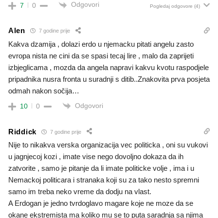
Odgovori
7
0
Pogledaj odgovore
(4)
Alen
7 godine prije
Kakva dzamija , dolazi erdo u njemacku pitati angelu zasto
evropa nista ne cini da se spasi tecaj lire , malo da zaprijeti
izbjeglicama , mozda da angela napravi kakvu kvotu raspodjele
pripadnika nusra fronta u suradnji s ditib..Znakovita prva posjeta
odmah nakon sočija…
Odgovori
10
0
Riddick
7 godine prije
Nije to nikakva verska organizacija vec politicka , oni su vukovi
u jagnjecoj kozi , imate vise nego dovoljno dokaza da ih
zatvorite , samo je pitanje da li imate politicke volje , ima i u
Nemackoj politicara i stranaka koji su za tako nesto spremni
samo im treba neko vreme da dodju na vlast.
A Erdogan je jedno tvrdoglavo magare koje ne moze da se
okane ekstremista ma koliko mu se to puta saradnja sa njima