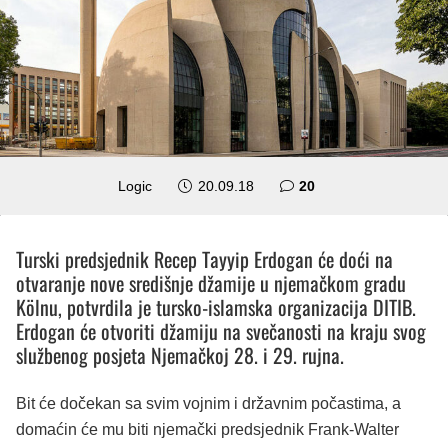
komentara
Logic
20.09.18
20
Turski predsjednik Recep Tayyip Erdogan će doći na
otvaranje nove središnje džamije u njemačkom gradu
Kölnu, potvrdila je tursko-islamska organizacija DITIB.
Erdogan će otvoriti džamiju na svečanosti na kraju svog
službenog posjeta Njemačkoj 28. i 29. rujna.
Bit će dočekan sa svim vojnim i državnim počastima, a
domaćin će mu biti njemački predsjednik Frank-Walter