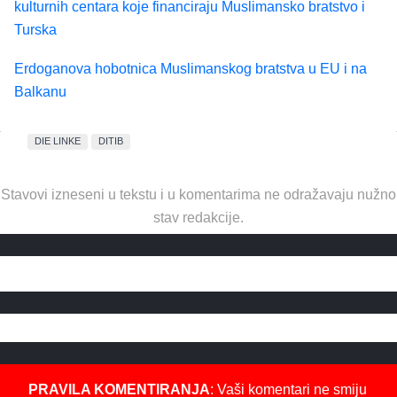
kulturnih centara koje financiraju Muslimansko bratstvo i
Turska
Erdoganova hobotnica Muslimanskog bratstva u EU i na
Balkanu
DIE LINKE
DITIB
Stavovi izneseni u tekstu i u komentarima ne odražavaju nužno
stav redakcije.
PRAVILA KOMENTIRANJA
: Vaši komentari ne smiju