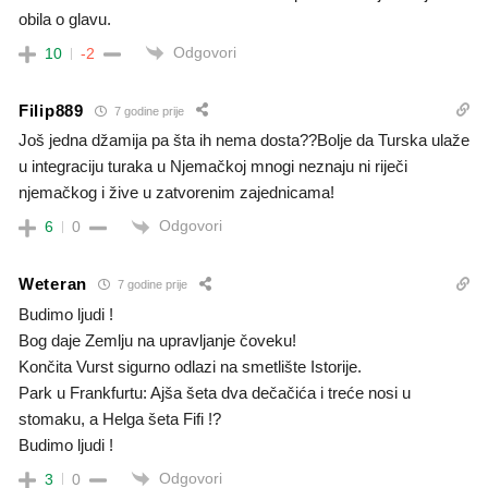
obila o glavu.
Odgovori
10
-2
Filip889
7 godine prije
Još jedna džamija pa šta ih nema dosta??Bolje da Turska ulaže
u integraciju turaka u Njemačkoj mnogi neznaju ni riječi
njemačkog i žive u zatvorenim zajednicama!
Odgovori
6
0
Weteran
7 godine prije
Budimo ljudi !
Bog daje Zemlju na upravljanje čoveku!
Končita Vurst sigurno odlazi na smetlište Istorije.
Park u Frankfurtu: Ajša šeta dva dečačića i treće nosi u
stomaku, a Helga šeta Fifi !?
Budimo ljudi !
Odgovori
3
0