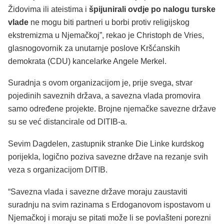
Židovima ili ateistima i
špijunirali ovdje po nalogu turske
vlade
ne mogu biti partneri u borbi protiv religijskog
ekstremizma u Njemačkoj”, rekao je Christoph de Vries,
glasnogovornik za unutarnje poslove Kršćanskih
demokrata (CDU) kancelarke Angele Merkel.
Suradnja s ovom organizacijom je, prije svega, stvar
pojedinih saveznih država, a savezna vlada promovira
samo određene projekte. Brojne njemačke savezne države
su se već distancirale od DITIB-a.
Sevim Dagdelen, zastupnik stranke Die Linke kurdskog
porijekla, logično poziva savezne države na rezanje svih
veza s organizacijom DITIB.
“Savezna vlada i savezne države moraju zaustaviti
suradnju na svim razinama s Erdoganovom ispostavom u
Njemačkoj i moraju se pitati može li se povlašteni porezni