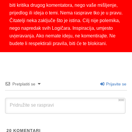
biti kritika drugog komentatora, nego vaše mišljenje,
prijedlog ili ideja o temi. Nema rasprave tko je u pravu.
Čitatelji neka zaključe što je istina. Cilj nije polemika,
nego napredak svih Logičara. Inspiracija, umjesto
uvjeravanja. Ako nemate ideju, ne komentirajte. Ne
budete li respektirali pravila, biti će te blokirani.
Pretplatiti se
Prijavite se
3000
20
KOMENTARI