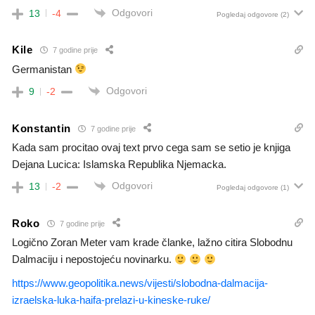
Odgovori
13
-4
Pogledaj odgovore
(2)
Kile
7 godine prije
Germanistan
Odgovori
9
-2
Konstantin
7 godine prije
Kada sam procitao ovaj text prvo cega sam se setio je knjiga
Dejana Lucica: Islamska Republika Njemacka.
Odgovori
13
-2
Pogledaj odgovore
(1)
Roko
7 godine prije
Logično Zoran Meter vam krade članke, lažno citira Slobodnu
Dalmaciju i nepostojeću novinarku.
https://www.geopolitika.news/vijesti/slobodna-dalmacija-
izraelska-luka-haifa-prelazi-u-kineske-ruke/