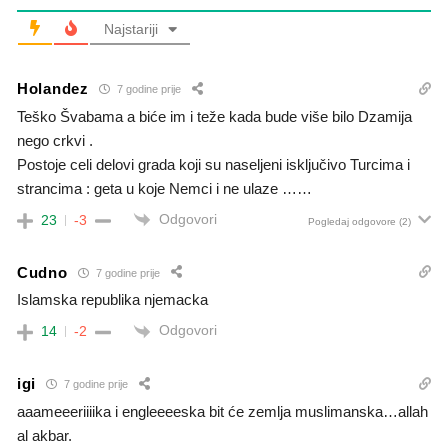
Najstariji
Holandez
7 godine prije
Teško Švabama a biće im i teže kada bude više bilo Dzamija
nego crkvi .
Postoje celi delovi grada koji su naseljeni isključivo Turcima i
strancima : geta u koje Nemci i ne ulaze ……
Odgovori
23
-3
Pogledaj odgovore
(2)
Cudno
7 godine prije
Islamska republika njemacka
Odgovori
14
-2
igi
7 godine prije
aaameeeriiiika i engleeeeska bit će zemlja muslimanska…allah
al akbar.