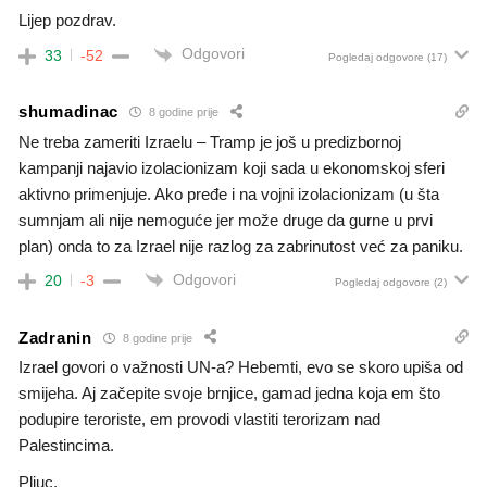
Lijep pozdrav.
Odgovori
33
-52
Pogledaj odgovore
(17)
shumadinac
8 godine prije
Ne treba zameriti Izraelu – Tramp je još u predizbornoj
kampanji najavio izolacionizam koji sada u ekonomskoj sferi
aktivno primenjuje. Ako pređe i na vojni izolacionizam (u šta
sumnjam ali nije nemoguće jer može druge da gurne u prvi
plan) onda to za Izrael nije razlog za zabrinutost već za paniku.
Odgovori
20
-3
Pogledaj odgovore
(2)
Zadranin
8 godine prije
Izrael govori o važnosti UN-a? Hebemti, evo se skoro upiša od
smijeha. Aj začepite svoje brnjice, gamad jedna koja em što
podupire teroriste, em provodi vlastiti terorizam nad
Palestincima.
Pljuc.