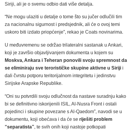
Siriji, ali je o svemu odbio dati više detalja.
“Ne mogu ulaziti u detalje o tome što su jučer odlučili tim
za nacionalnu sigurnost i predsjednik, ali će o ovoj temi
uskoro biti izdato priopćenje”, rekao je Coats novinarima.
U međuvremenu se održao trilateralni sastanak u Ankari,
koji je završio objavljivanjem dokumenta u kojem su
Moskva, Ankara i Teheran ponovili svoju spremnost da
se eliminiraju sve terorističke skupine aktivne u Siriji
i
dali čvrstu potporu teritorijalnom integritetu i jedinstvu
Sirijske Arapske Republike.
“Oni su potvrdili svoju odlučnost da nastave suradnju kako
bi se definitivno iskorijenili ISIL, Al-Nusra Front i ostali
pojedinci i skupine povezane s Al-Qaedom”, navodi se u
dokumentu, koji obećava i da će se
riješiti problem
“separatista”
, te svih onih koji nastoje potkopati