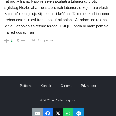
rat protiv Irana. Najprije žele zakuhati u Libanonu, protiv
šijitskog Hezbolaha, i destabilizirati Libanon, u kojemu u vlasti
zajednički sudjeluju šijiti, suniti i kršćani. Tako bi se u Libanonu
trebao otvoriti niovi front i pokušati oslabiti Asadam indirektno,
jer je Hezbolah saveznik Asada u Siriji… onda bi malo pomalo
na red došao Iran
Odgovori
2
0
Početna
Kontakt
O nama
Privatnost
© 2024 – Portal Logično