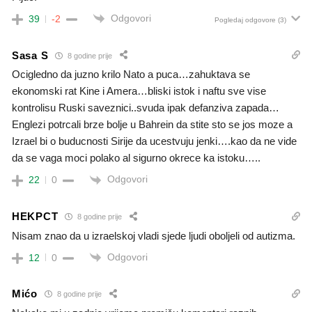
Odgovori
39
-2
Pogledaj odgovore
(3)
Sasa S
8 godine prije
Ocigledno da juzno krilo Nato a puca…zahuktava se
ekonomski rat Kine i Amera…bliski istok i naftu sve vise
kontrolisu Ruski saveznici..svuda ipak defanziva zapada…
Englezi potrcali brze bolje u Bahrein da stite sto se jos moze a
Izrael bi o buducnosti Sirije da ucestvuju jenki….kao da ne vide
da se vaga moci polako al sigurno okrece ka istoku…..
Odgovori
22
0
HEKPCT
8 godine prije
Nisam znao da u izraelskoj vladi sjede ljudi oboljeli od autizma.
Odgovori
12
0
Mićo
8 godine prije