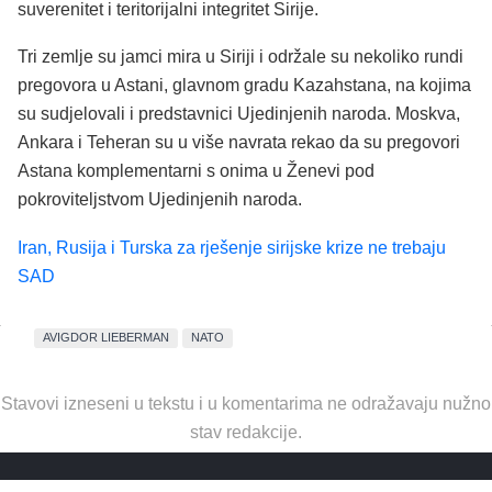
suverenitet i teritorijalni integritet Sirije.
Tri zemlje su jamci mira u Siriji i održale su nekoliko rundi
pregovora u Astani, glavnom gradu Kazahstana, na kojima
su sudjelovali i predstavnici Ujedinjenih naroda. Moskva,
Ankara i Teheran su u više navrata rekao da su pregovori
Astana komplementarni s onima u Ženevi pod
pokroviteljstvom Ujedinjenih naroda.
Iran, Rusija i Turska za rješenje sirijske krize ne trebaju
SAD
AVIGDOR LIEBERMAN
NATO
Stavovi izneseni u tekstu i u komentarima ne odražavaju nužno
stav redakcije.