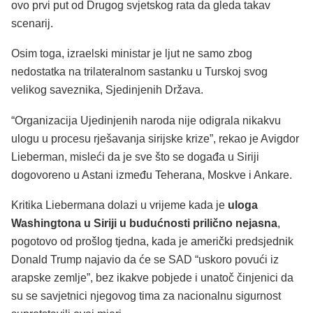
ovo prvi put od Drugog svjetskog rata da gleda takav
scenarij.
Osim toga, izraelski ministar je ljut ne samo zbog
nedostatka na trilateralnom sastanku u Turskoj svog
velikog saveznika, Sjedinjenih Država.
“Organizacija Ujedinjenih naroda nije odigrala nikakvu
ulogu u procesu rješavanja sirijske krize”, rekao je Avigdor
Lieberman, misleći da je sve što se događa u Siriji
dogovoreno u Astani između Teherana, Moskve i Ankare.
Kritika Liebermana dolazi u vrijeme kada je
uloga
Washingtona u Siriji u budućnosti prilično nejasna
,
pogotovo od prošlog tjedna, kada je američki predsjednik
Donald Trump najavio da će se SAD “uskoro povući iz
arapske zemlje”, bez ikakve pobjede i unatoč činjenici da
su se savjetnici njegovog tima za nacionalnu sigurnost