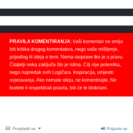
PRAVILA KOMENTIRANJA
: Vaši komentari ne smiju
biti kritika drugog komentatora, nego vaše mišljenje,
prijedlog ili ideja o temi. Nema rasprave tko je u pravu.
Čitatelji neka zaključe što je istina. Cilj nije polemika,
nego napredak svih Logičara. Inspiracija, umjesto
uvjeravanja. Ako nemate ideju, ne komentirajte. Ne
budete li respektirali pravila, biti će te blokirani.
Pretplatiti se
Prijavite se