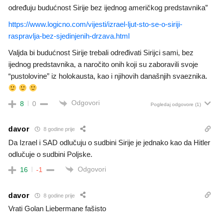
određuju budućnost Sirije bez ijednog američkog predstavnika”
https://www.logicno.com/vijesti/izrael-ljut-sto-se-o-siriji-
raspravlja-bez-sjedinjenih-drzava.html
Valjda bi budućnost Sirije trebali određivati Sirijci sami, bez
ijednog predstavnika, a naročito onih koji su zaboravili svoje
“pustolovine” iz holokausta, kao i njihovih današnjih svaeznika.
Odgovori
8
0
Pogledaj odgovore
(1)
davor
8 godine prije
Da Izrael i SAD odlučuju o sudbini Sirije je jednako kao da Hitler
odlučuje o sudbini Poljske.
Odgovori
16
-1
davor
8 godine prije
Vrati Golan Liebermane fašisto