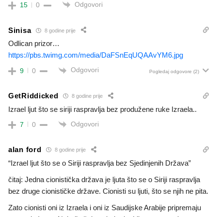
Odgovori
15
0
Sinisa
8 godine prije
Odlican prizor…
https://pbs.twimg.com/media/DaFSnEqUQAAvYM6.jpg
Odgovori
9
0
Pogledaj odgovore
(2)
GetRiddicked
8 godine prije
Izrael ljut što se siriji raspravlja bez produžene ruke Izraela..
Odgovori
7
0
alan ford
8 godine prije
“Izrael ljut što se o Siriji raspravlja bez Sjedinjenih Država”
čitaj: Jedna cionistička država je ljuta što se o Siriji raspravlja
bez druge cionističke države. Cionisti su ljuti, što se njih ne pita.
Zato cionisti oni iz Izraela i oni iz Saudijske Arabije pripremaju