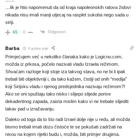
…lik je htio napomenuti da od kraja napoleonskih ratova židovi
nikada nisu imali manji utjecaj na rasplet sukoba nego sada u
siriji.
Odgovori
65
0
Barba
8 godine prije
Primjećujem već u nekoliko članaka kako je Logicno.com,
možda iz prkosa, počelo nazivati vladu Izraela režimom.
Shvaćam razloge koji stoje iza takvog stava, no ne bi li ipak
trebali biti objektivniji i, da tako kažem, čistiji od onih “medija”
koji Sirijsku vladu i njenog predsjednika nazivaju režimom?!
Ako se oni spuštaju tako nisko i slijepo slijede porive
dekadentnog zapada, zaista mislim kako vi ne trebate slijediti
takav pad u izražavanju.
Daleko od toga da to što radi Izrael dolje nije u redu, ali možda
bismo trebali imati dozu čistoće te se pokušati zadržati na
nivou na kojem rijetki budu i, možda, biti primjer drugima.