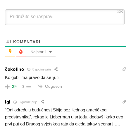
3000
41
KOMENTARI
Najstariji
čokolino
8 godine prije
Ko gubi ima pravo da se ljuti.
Odgovori
39
0
igi
8 godine prije
“Oni određuju budućnost Sirije bez ijednog američkog
predstavnika”, rekao je Lieberman u srijedu, dodavši kako ovo
prvi put od Drugog svjetskog rata da gleda takav scenarij…..
……