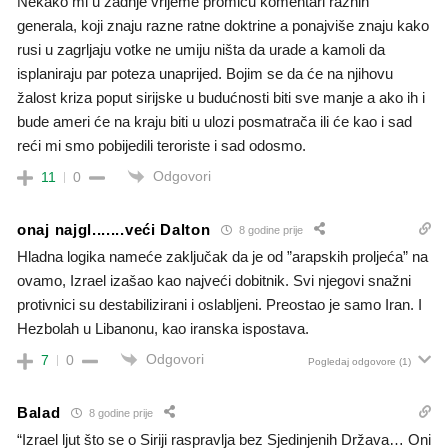
Nekako mi u zadnje vrijeme promiču komentari raznih
generala, koji znaju razne ratne doktrine a ponajviše znaju kako
rusi u zagrljaju votke ne umiju ništa da urade a kamoli da
isplaniraju par poteza unaprijed. Bojim se da će na njihovu
žalost kriza poput sirijske u budućnosti biti sve manje a ako ih i
bude ameri će na kraju biti u ulozi posmatrača ili će kao i sad
reći mi smo pobijedili teroriste i sad odosmo.
Odgovori
11
0
onaj najgl.......veći Dalton
8 godine prije
Hladna logika nameće zaključak da je od ”arapskih proljeća” na
ovamo, Izrael izašao kao najveći dobitnik. Svi njegovi snažni
protivnici su destabilizirani i oslabljeni. Preostao je samo Iran. I
Hezbolah u Libanonu, kao iranska ispostava.
Odgovori
7
0
Pogledaj odgovore
(1)
Balad
8 godine prije
“Izrael ljut što se o Siriji raspravlja bez Sjedinjenih Država… Oni