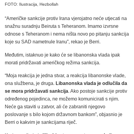
FOTO: Ilustracija, Hezbollah
“Američke sankcije protiv Irana vjerojatno neće utjecati na
snažnu suradnju Beiruta s Teheranom. Imamo izvrsne
odnose s Teheranom i nema ništa novo po pitanju sankcija
koje su SAD nametnule Iranu”, rekao je Berri.
Međutim, istaknuo je kako će se libanonska vlada ipak
morati pridržavati američkog režima sankcija.
“Moja reakcija je jedna stvar, a reakcija libanonske vlade,
ona službena, je druga.
Libanonska vlada je odlučila da
se mora pridržavati sankcija
. Ako postoje sankcije protiv
određenog pojedinca, ne možemo komunicirati s njim.
Neće ga staviti u zatvor, ali će zabraniti njegovo
poslovanje s bilo kojom državnom bankom”, objasnio je
Berri o kakvim je sankcijama riječ.