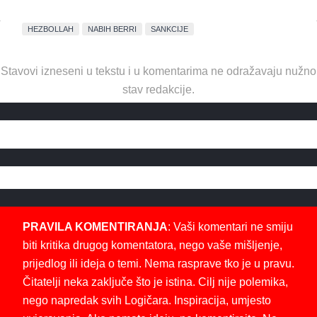
HEZBOLLAH
NABIH BERRI
SANKCIJE
Stavovi izneseni u tekstu i u komentarima ne odražavaju nužno
stav redakcije.
PRAVILA KOMENTIRANJA
: Vaši komentari ne smiju
biti kritika drugog komentatora, nego vaše mišljenje,
prijedlog ili ideja o temi. Nema rasprave tko je u pravu.
Čitatelji neka zaključe što je istina. Cilj nije polemika,
nego napredak svih Logičara. Inspiracija, umjesto