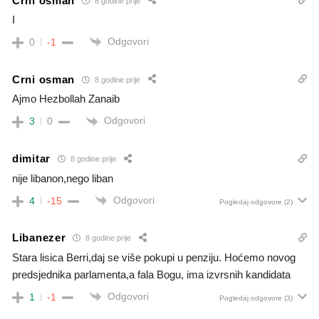
Crni osman
8 godine prije
I
Odgovori
0
-1
Crni osman
8 godine prije
Ajmo Hezbollah Zanaib
Odgovori
3
0
dimitar
8 godine prije
nije libanon,nego liban
Odgovori
4
-15
Pogledaj odgovore
(2)
Libanezer
8 godine prije
Stara lisica Berri,daj se više pokupi u penziju. Hoćemo novog
predsjednika parlamenta,a fala Bogu, ima izvrsnih kandidata
Odgovori
1
-1
Pogledaj odgovore
(3)