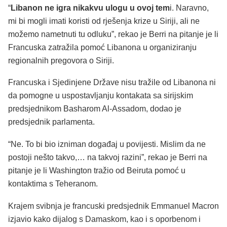
“
Libanon ne igra nikakvu ulogu u ovoj tem
i. Naravno,
mi bi mogli imati koristi od rješenja krize u Siriji, ali ne
možemo nametnuti tu odluku”, rekao je Berri na pitanje je li
Francuska zatražila pomoć Libanona u organiziranju
regionalnih pregovora o Siriji.
Francuska i Sjedinjene Države nisu tražile od Libanona ni
da pomogne u uspostavljanju kontakata sa sirijskim
predsjednikom Basharom Al-Assadom, dodao je
predsjednik parlamenta.
“Ne. To bi bio izniman događaj u povijesti. Mislim da ne
postoji nešto takvo,… na takvoj razini”, rekao je Berri na
pitanje je li Washington tražio od Beiruta pomoć u
kontaktima s Teheranom.
Krajem svibnja je francuski predsjednik Emmanuel Macron
izjavio kako dijalog s Damaskom, kao i s oporbenom i