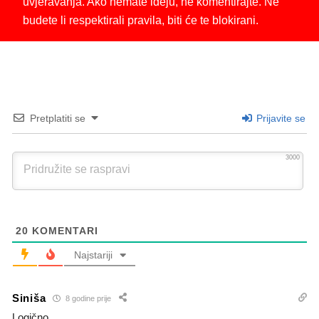
uvjeravanja. Ako nemate ideju, ne komentirajte. Ne
budete li respektirali pravila, biti će te blokirani.
Pretplatiti se
Prijavite se
3000
20
KOMENTARI
Najstariji
Siniša
8 godine prije
Logično….