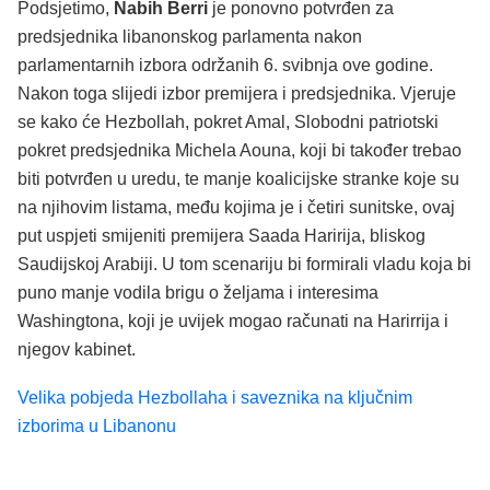
Podsjetimo,
Nabih Berri
je ponovno potvrđen za
predsjednika libanonskog parlamenta nakon
parlamentarnih izbora održanih 6. svibnja ove godine.
Nakon toga slijedi izbor premijera i predsjednika. Vjeruje
se kako će Hezbollah, pokret Amal, Slobodni patriotski
pokret predsjednika Michela Aouna, koji bi također trebao
biti potvrđen u uredu, te manje koalicijske stranke koje su
na njihovim listama, među kojima je i četiri sunitske, ovaj
put uspjeti smijeniti premijera Saada Haririja, bliskog
Saudijskoj Arabiji. U tom scenariju bi formirali vladu koja bi
puno manje vodila brigu o željama i interesima
Washingtona, koji je uvijek mogao računati na Harirrija i
njegov kabinet.
Velika pobjeda Hezbollaha i saveznika na ključnim
izborima u Libanonu