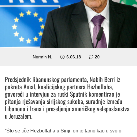
komentara
Nermin N.
6.06.18
20
Predsjednik libanonskog parlamenta, Nabih Berri iz
pokreta Amal, koalicijskog partnera Hezbollaha,
govoreći u intervjuu za ruski Sputnik komentirao je
pitanja rješavanja sirijskog sukoba, suradnje između
Libanona i Irana i preseljenja američkog veleposlanstva
u Jeruzalem.
“Što se tiče Hezbollaha u Siriji, on je tamo kao u svojoj