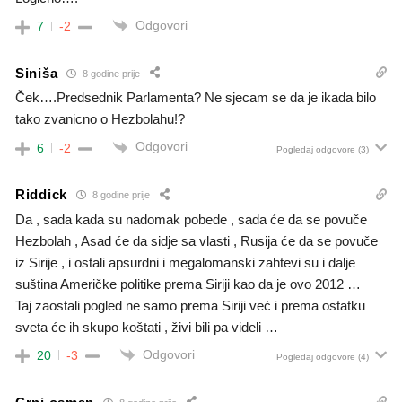
Odgovori
7
-2
Siniša
8 godine prije
Ček….Predsednik Parlamenta? Ne sjecam se da je ikada bilo
tako zvanicno o Hezbolahu!?
Odgovori
6
-2
Pogledaj odgovore
(3)
Riddick
8 godine prije
Da , sada kada su nadomak pobede , sada će da se povuče
Hezbolah , Asad će da sidje sa vlasti , Rusija će da se povuče
iz Sirije , i ostali apsurdni i megalomanski zahtevi su i dalje
suština Američke politike prema Siriji kao da je ovo 2012 …
Taj zaostali pogled ne samo prema Siriji već i prema ostatku
sveta će ih skupo koštati , živi bili pa videli …
Odgovori
20
-3
Pogledaj odgovore
(4)