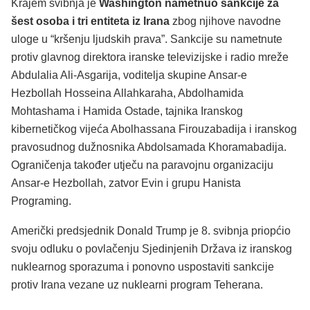
Krajem svibnja je
Washington nametnuo sankcije za
šest osoba i tri entiteta iz Irana
zbog njihove navodne
uloge u “kršenju ljudskih prava”. Sankcije su nametnute
protiv glavnog direktora iranske televizijske i radio mreže
Abdulalia Ali-Asgarija, voditelja skupine Ansar-e
Hezbollah Hosseina Allahkaraha, Abdolhamida
Mohtashama i Hamida Ostade, tajnika Iranskog
kibernetičkog vijeća Abolhassana Firouzabadija i iranskog
pravosudnog dužnosnika Abdolsamada Khoramabadija.
Ograničenja također utječu na paravojnu organizaciju
Ansar-e Hezbollah, zatvor Evin i grupu Hanista
Programing.
Američki predsjednik Donald Trump je 8. svibnja priopćio
svoju odluku o povlačenju Sjedinjenih Država iz iranskog
nuklearnog sporazuma i ponovno uspostaviti sankcije
protiv Irana vezane uz nuklearni program Teherana.