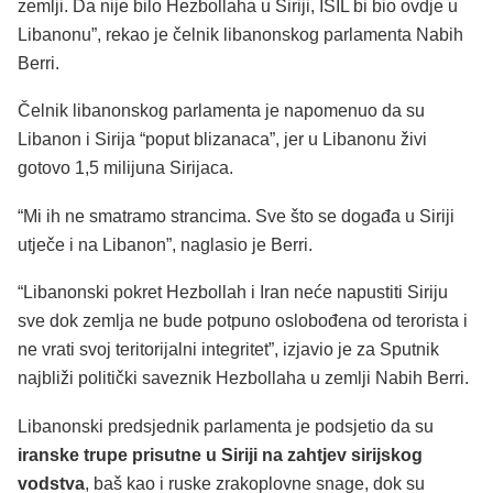
zemlji. Da nije bilo Hezbollaha u Siriji, ISIL bi bio ovdje u
Libanonu”, rekao je čelnik libanonskog parlamenta Nabih
Berri.
Čelnik libanonskog parlamenta je napomenuo da su
Libanon i Sirija “poput blizanaca”, jer u Libanonu živi
gotovo 1,5 milijuna Sirijaca.
“Mi ih ne smatramo strancima. Sve što se događa u Siriji
utječe i na Libanon”, naglasio je Berri.
“Libanonski pokret Hezbollah i Iran neće napustiti Siriju
sve dok zemlja ne bude potpuno oslobođena od terorista i
ne vrati svoj teritorijalni integritet”, izjavio je za Sputnik
najbliži politički saveznik Hezbollaha u zemlji Nabih Berri.
Libanonski predsjednik parlamenta je podsjetio da su
iranske trupe prisutne u Siriji na zahtjev sirijskog
vodstva
, baš kao i ruske zrakoplovne snage, dok su