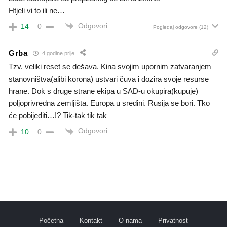
Htjeli vi to ili ne…
Odgovori
14
0
Pogledaj odgovore
(12)
Grba
4 godine prije
Tzv. veliki reset se dešava. Kina svojim upornim zatvaranjem
stanovništva(alibi korona) ustvari čuva i dozira svoje resurse
hrane. Dok s druge strane ekipa u SAD-u okupira(kupuje)
poljoprivredna zemljišta. Europa u sredini. Rusija se bori. Tko
će pobijediti…!? Tik-tak tik tak
Odgovori
10
0
Početna
Kontakt
O nama
Privatnost