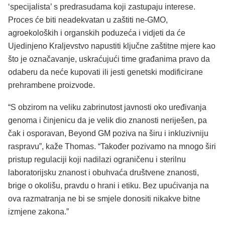
‘specijalista’ s predrasudama koji zastupaju interese.
Proces će biti neadekvatan u zaštiti ne-GMO,
agroekoloških i organskih poduzeća i vidjeti da će
Ujedinjeno Kraljevstvo napustiti ključne zaštitne mjere kao
što je označavanje, uskraćujući time građanima pravo da
odaberu da neće kupovati ili jesti genetski modificirane
prehrambene proizvode.
“S obzirom na veliku zabrinutost javnosti oko uređivanja
genoma i činjenicu da je velik dio znanosti neriješen, pa
čak i osporavan, Beyond GM poziva na širu i inkluzivniju
raspravu”, kaže Thomas. “Također pozivamo na mnogo širi
pristup regulaciji koji nadilazi ograničenu i sterilnu
laboratorijsku znanost i obuhvaća društvene znanosti,
brige o okolišu, pravdu o hrani i etiku. Bez upućivanja na
ova razmatranja ne bi se smjele donositi nikakve bitne
izmjene zakona.”