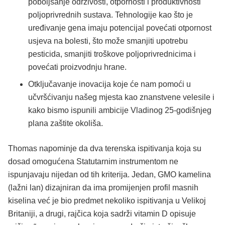
poboljšanje održivosti, otpornosti i produktivnosti
poljoprivrednih sustava. Tehnologije kao što je
uređivanje gena imaju potencijal povećati otpornost
usjeva na bolesti, što može smanjiti upotrebu
pesticida, smanjiti troškove poljoprivrednicima i
povećati proizvodnju hrane.
Otključavanje inovacija koje će nam pomoći u
učvršćivanju našeg mjesta kao znanstvene velesile i
kako bismo ispunili ambicije Vladinog 25-godišnjeg
plana zaštite okoliša.
Thomas napominje da dva terenska ispitivanja koja su
dosad omogućena Statutarnim instrumentom ne
ispunjavaju nijedan od tih kriterija. Jedan, GMO kamelina
(lažni lan) dizajniran da ima promijenjen profil masnih
kiselina već je bio predmet nekoliko ispitivanja u Velikoj
Britaniji, a drugi, rajčica koja sadrži vitamin D opisuje