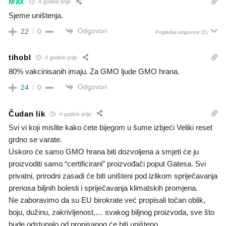
Max
4 godine prije
Sjeme uništenja.
Odgovori
22
0
Pogledaj odgovore
(1)
tihobl
4 godine prije
80% vakcinisanih imaju. Za GMO ljude GMO hrana.
Odgovori
24
0
Čudan lik
4 godine prije
Svi vi koji mislite kako ćete bijegom u šume izbjeći Veliki reset
grdno se varate.
Uskoro će samo GMO hrana biti dozvoljena a smjeti će ju
proizvoditi samo “certificirani” proizvođači poput Gatesa. Svi
privatni, prirodni zasadi će biti uništeni pod izlikom spriječavanja
prenosa biljnih bolesti i spriječavanja klimatskih promjena.
Ne zaboravimo da su EU birokrate već propisali točan oblik,
boju, dužinu, zakrivljenost,… svakog biljnog proizvoda, sve što
bude odstupalo od propisanog će biti uništeno.