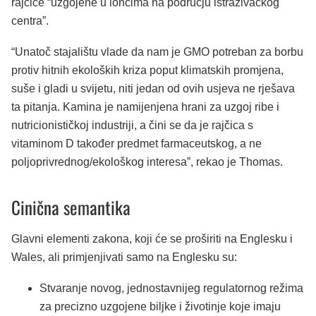
rajčice “uzgojene u loncima na području istraživačkog
centra”.
“Unatoč stajalištu vlade da nam je GMO potreban za borbu
protiv hitnih ekoloških kriza poput klimatskih promjena,
suše i gladi u svijetu, niti jedan od ovih usjeva ne rješava
ta pitanja. Kamina je namijenjena hrani za uzgoj ribe i
nutricionističkoj industriji, a čini se da je rajčica s
vitaminom D također predmet farmaceutskog, a ne
poljoprivrednog/ekološkog interesa”, rekao je Thomas.
Cinična semantika
Glavni elementi zakona, koji će se proširiti na Englesku i
Wales, ali primjenjivati samo na Englesku su:
Stvaranje novog, jednostavnijeg regulatornog režima
za precizno uzgojene biljke i životinje koje imaju