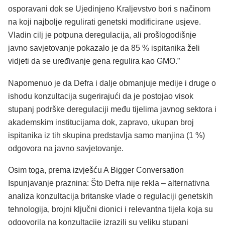
osporavani dok se Ujedinjeno Kraljevstvo bori s načinom
na koji najbolje regulirati genetski modificirane usjeve.
Vladin cilj je potpuna deregulacija, ali prošlogodišnje
javno savjetovanje pokazalo je da 85 % ispitanika želi
vidjeti da se uređivanje gena regulira kao GMO.”
Napomenuo je da Defra i dalje obmanjuje medije i druge o
ishodu konzultacija sugerirajući da je postojao visok
stupanj podrške deregulaciji među tijelima javnog sektora i
akademskim institucijama dok, zapravo, ukupan broj
ispitanika iz tih skupina predstavlja samo manjina (1 %)
odgovora na javno savjetovanje.
Osim toga, prema izvješću A Bigger Conversation
Ispunjavanje praznina: Što Defra nije rekla – alternativna
analiza konzultacija britanske vlade o regulaciji genetskih
tehnologija, brojni ključni dionici i relevantna tijela koja su
odgovorila na konzultacije izrazili su veliku stupanj