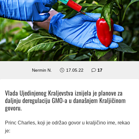
komentara
Nermin N.
17.05.22
17
Vlada Ujedinjenog Kraljevstva iznijela je planove za
daljnju deregulaciju GMO-a u današnjem Kraljičinom
govoru.
Princ Charles, koji je održao govor u kraljičino ime, rekao
je: