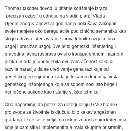
Thomas također dovodi u pitanje korištenje izraza
“precizan uzgoj” u odnosu na vladin plan: “Vlada
Ujedinjenog Kraljevstva godinama pokušava zakopati
svoje namjere oko deregulacije pod ciničnu semantiku kao
što je održivo intenziviranje, nova tehnika uzgoja, brzi
uzgoj i precizan uzgoj. Sve je to genetski inženjering i
pravedna javna rasprava ovisi o transparentnom i jasnom
jeziku. Vlada je upotrijebila ovu zamračenost kako bi
razvila naraciju da se uređivanje gena razlikuje od
genetskog inženjeringa kada je to samo drugačija vrsta
genetskog inženjeringa koja sa sobom nosi iste brige i
neriješene sukobe kao i starije stilske tehnike.”
Ona napominje da potezi za deregulaciju GMO hrane i
proizvoda za životinje isključuju bilo kakav angažman
građana, te će se temeljiti na uskim znanstvenim kriterijima
koje je osmislila i implementirala mala skupina pristranih,