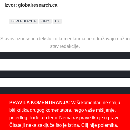
Izvor: globalresearch.ca
DEREGULACIJA
GMO
UK
Stavovi izneseni u tekstu i u komentarima ne odražavaju nužno
stav redakcije.
PRAVILA KOMENTIRANJA
: Vaši komentari ne smiju
biti kritika drugog komentatora, nego vaše mišljenje,
prijedlog ili ideja o temi. Nema rasprave tko je u pravu.
Čitatelji neka zaključe što je istina. Cilj nije polemika,