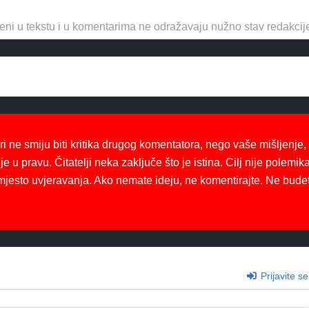
eni u tekstu i u komentarima ne odražavaju nužno stav redakcij
ri ne smiju biti kritika drugog komentatora, nego vaše mišljenje,
je u pravu. Čitatelji neka zaključe što je istina. Cilj nije polemika
mjesto uvjeravanja. Ako nemate ideju, ne komentirajte. Ne bude
Prijavite se