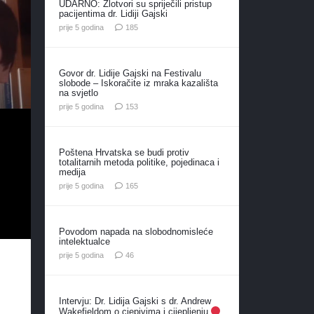
UDARNO: Zlotvori su spriječili pristup
pacijentima dr. Lidiji Gajski
komentara
prije 5 godina
185
Govor dr. Lidije Gajski na Festivalu
slobode – Iskoračite iz mraka kazališta
na svjetlo
komentara
prije 5 godina
153
Poštena Hrvatska se budi protiv
totalitarnih metoda politike, pojedinaca i
medija
komentara
prije 5 godina
165
Povodom napada na slobodnomisleće
intelektualce
komentara
prije 5 godina
46
Intervju: Dr. Lidija Gajski s dr. Andrew
Wakefieldom o cjepivima i cijepljenju