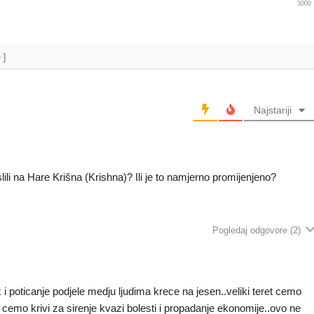
3000
+]
Najstariji
ili na Hare Krišna (Krishna)? Ili je to namjerno promijenjeno?
Pogledaj odgovore
(2)
ak i poticanje podjele medju ljudima krece na jesen..veliki teret cemo
bit cemo krivi za sirenje kvazi bolesti i propadanje ekonomije..ovo ne