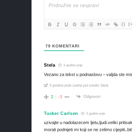
{}
[
79
KOMENTARI
Stela
5 godine prije
Vezano za tekst u podnaslovu – valjda ste misl
5 godine prije zadnji put uredio Stela
Odgovori
2
-3
Tucker Carlson
5 godine prije
uzivajte u nadolazecem ljetu,ljudi.veliki pritis
morati podnijeti mi koji se ne zelimo cijepiti..