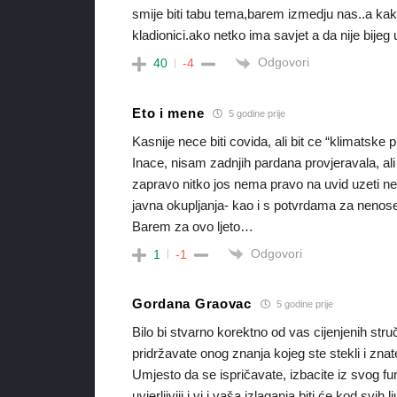
smije biti tabu tema,barem izmedju nas..a kak
kladionici.ako netko ima savjet a da nije bijeg
Odgovori
40
-4
Eto i mene
5 godine prije
Kasnije nece biti covida, ali bit ce “klimatske
Inace, nisam zadnjih pardana provjeravala, al
zapravo nitko jos nema pravo na uvid uzeti neci
javna okupljanja- kao i s potvrdama za nenose
Barem za ovo ljeto…
Odgovori
1
-1
Gordana Graovac
5 godine prije
Bilo bi stvarno korektno od vas cijenjenih struč
pridržavate onog znanja kojeg ste stekli i zn
Umjesto da se ispričavate, izbacite iz svog fund
uvjerljiviji i vi i vaša izlaganja biti će kod s