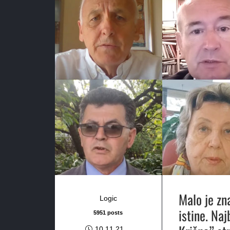
Malo je zn
Logic
istine. Na
5951 posts
10.11.21