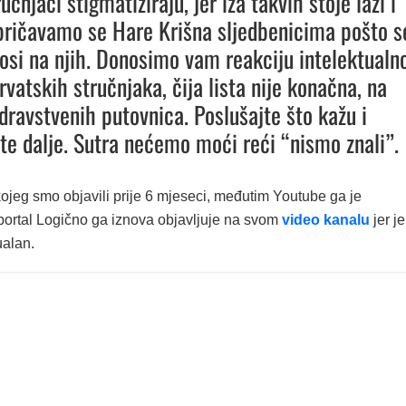
učnjaci stigmatiziraju, jer iza takvih stoje laži i
pričavamo se Hare Krišna sljedbenicima pošto s
osi na njih. Donosimo vam reakciju intelektualn
vatskih stručnjaka, čija lista nije konačna, na
dravstvenih putovnica. Poslušajte što kažu i
ite dalje. Sutra nećemo moći reći “nismo znali”.
ojeg smo objavili prije 6 mjeseci, međutim Youtube ga je
 portal Logično ga iznova objavljuje na svom
video kanalu
jer je
ualan.