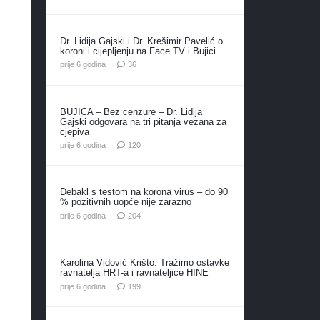
Dr. Lidija Gajski i Dr. Krešimir Pavelić o
koroni i cijepljenju na Face TV i Bujici
komentara
prije 6 godina
36
BUJICA – Bez cenzure – Dr. Lidija
Gajski odgovara na tri pitanja vezana za
cjepiva
komentara
prije 6 godina
120
Debakl s testom na korona virus – do 90
% pozitivnih uopće nije zarazno
komentara
prije 6 godina
204
Karolina Vidović Krišto: Tražimo ostavke
ravnatelja HRT-a i ravnateljice HINE
komentara
prije 6 godina
199