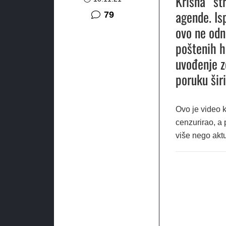
Krišna” str
agende. Is
komentara
79
ovo ne odn
poštenih hr
uvođenje z
poruku šir
Ovo je video k
cenzurirao, a
više nego akt