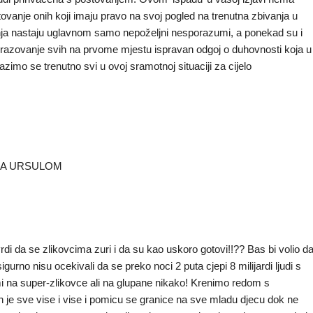
štovanje onih koji imaju pravo na svoj pogled na trenutna zbivanja u
ja nastaju uglavnom samo nepoželjni nesporazumi, a ponekad su i
 obrazovanje svih na prvome mjestu ispravan odgoj o duhovnosti koja u
zimo se trenutno svi u ovoj sramotnoj situaciji za cijelo
 SA URSULOM
di da se zlikovcima zuri i da su kao uskoro gotovi!!?? Bas bi volio d
gurno nisu ocekivali da se preko noci 2 puta cjepi 8 milijardi ljudi s
e mi na super-zlikovce ali na glupane nikako! Krenimo redom s
 je sve vise i vise i pomicu se granice na sve mladu djecu dok ne