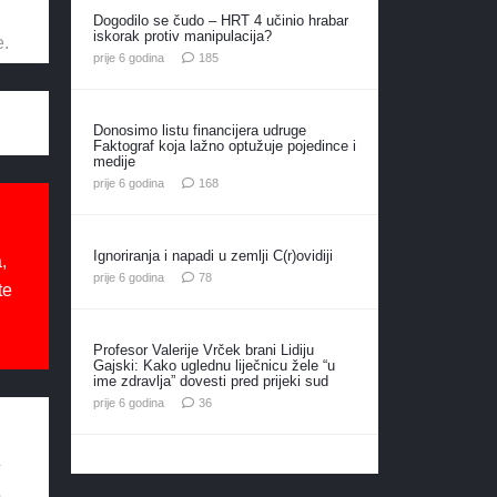
Dogodilo se čudo – HRT 4 učinio hrabar
iskorak protiv manipulacija?
e.
komentara
prije 6 godina
185
Donosimo listu financijera udruge
Faktograf koja lažno optužuje pojedince i
medije
komentara
prije 6 godina
168
Ignoriranja i napadi u zemlji C(r)ovidiji
,
komentara
prije 6 godina
78
te
Profesor Valerije Vrček brani Lidiju
Gajski: Kako uglednu liječnicu žele “u
ime zdravlja” dovesti pred prijeki sud
komentara
prije 6 godina
36