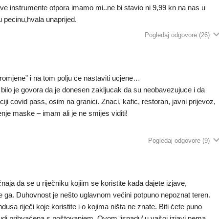
ve instrumente otpora imamo mi..ne bi stavio ni 9,99 kn na nas u
 u pecinu,hvala unaprijed.
Pogledaj odgovore
(26)
 promjene” i na tom polju ce nastaviti ucjene…
i bilo je govora da je donesen zakljucak da su neobavezujuce i da
ji covid pass, osim na granici. Znaci, kafic, restoran, javni prijevoz,
nje maske – imam ali je ne smijes viditi!
Pogledaj odgovore
(9)
naja da se u riječniku kojiim se koristite kada dajete izjave,
ate ga. Duhovnost je nešto uglavnom većini potpuno nepoznat teren.
usa riječi koje koristite i o kojima ništa ne znate. Biti ćete puno
vih ljudi prihvaćena s poštovanjem. Ovom ‘ispadu’ u vašoj izjavi nema