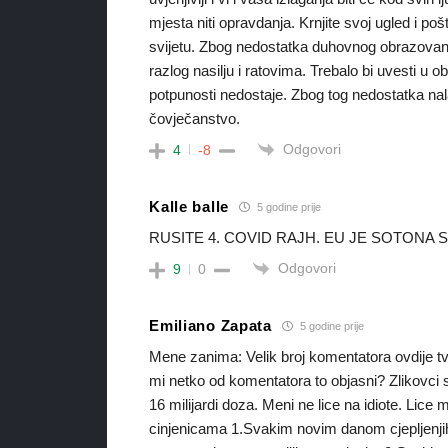
mjesta niti opravdanja. Krnjite svoj ugled i po
svijetu. Zbog nedostatka duhovnog obrazovan
razlog nasilju i ratovima. Trebalo bi uvesti u
potpunosti nedostaje. Zbog tog nedostatka nala
čovječanstvo.
Odgovori
4
-8
Kalle balle
5 godine prije
RUSITE 4. COVID RAJH. EU JE SOTONA
Odgovori
9
0
Emiliano Zapata
5 godine prije
Mene zanima: Velik broj komentatora ovdije tvr
mi netko od komentatora to objasni? Zlikovci si
16 milijardi doza. Meni ne lice na idiote. Lic
cinjenicama 1.Svakim novim danom cjepljenjih