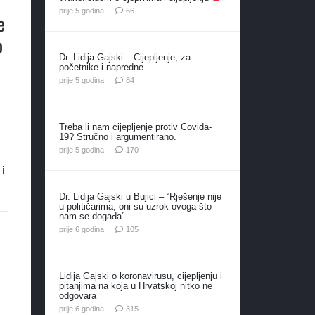
komentara
prije 5 godina
66
e
o
Dr. Lidija Gajski – Cijepljenje, za
početnike i napredne
komentara
prije 5 godina
84
Treba li nam cijepljenje protiv Covida-
19? Stručno i argumentirano.
komentara
prije 5 godina
170
 i
Dr. Lidija Gajski u Bujici – “Rješenje nije
u političarima, oni su uzrok ovoga što
nam se događa”
komentara
prije 6 godina
105
Lidija Gajski o koronavirusu, cijepljenju i
pitanjima na koja u Hrvatskoj nitko ne
odgovara
komentara
prije 6 godina
315