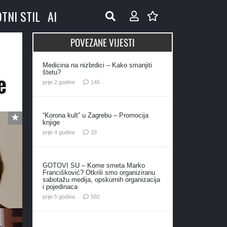
OTNI STIL
AI
POVEZANE VIJESTI
Medicina na nizbrdici – Kako smanjiti
e
štetu?
komentara
prije 2 godine
145
“Korona kult” u Zagrebu – Promocija
knjige
komentara
prije 4 godine
33
GOTOVI SU – Kome smeta Marko
Francišković? Otkrili smo organiziranu
sabotažu medija, opskurnih organizacija
i pojedinaca
komentara
prije 5 godina
592