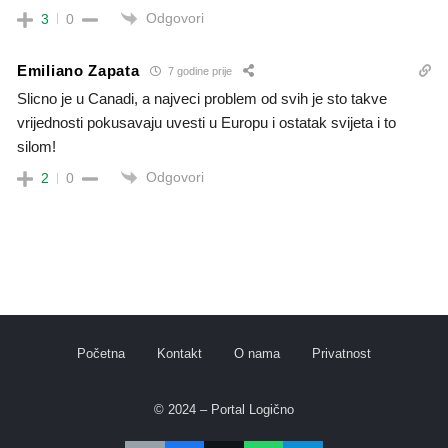
Odgovori
3
0
Emiliano Zapata
7 godine prije
Slicno je u Canadi, a najveci problem od svih je sto takve
vrijednosti pokusavaju uvesti u Europu i ostatak svijeta i to
silom!
Odgovori
2
0
Početna
Kontakt
O nama
Privatnost
© 2024 – Portal Logično