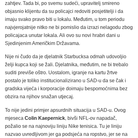
zahtjev. Tada bi, po svemu sudeći, upravitelj smireno
objasnio klijentu da su policajci redoviti posjetitelji i da
imaju svako pravo biti u lokalu. Međutim, u tom periodu
najvjerojatnije nitko ne bi pomislio da izrazi nelagodu zbog
policajaca unutar lokala. Ali ovo su novi hrabri dani u
Sjedinjenim Američkim Državama.
Nije ni čudo da je djelatnik Starbucksa odmah udovoljio
želji kupca koji se žali. Djelatnika, međutim, ne bi trebalo
suditi previše oštro. Uostalom, igranje na kartu žrtve
postalo je toliko institucionalizirano u SAD-u da se čak i
gradska vijeća i korporacije doimaju bespomoćnima bez
obzira na njihov snažan utjecaj.
To nije jedini primjer apsurdnih situacija u SAD-u. Ovog
mjeseca
Colin Kaepernick
, bivši NFL-ov napadač,
požalio se na najnoviju liniju Nike tenisica. Tu je liniju
nazvao uvredljivom jer ga podsjeća na ropstvo, jer se na