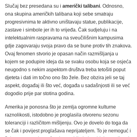
Slučaj bez presedana su i
američki talibani
. Odnosno,
ona skupina američkih talibana koji sebe smatraju
progresivnima te aktivno uništavaju statue, publikacije,
zastave i simbole jer ih to vrijeđa. Čak sudjeluju i na
intelektualnim raspravama na sveučilišnim kampusima
gdje zagovaraju svoja pravo da se bune protiv tih znakova.
Ovaj fenomen stvorio je opasan način razmišljanja u
kojem se podupire ideja da se svaku osobu koja se osjeća
neugodno s nekim aspektom društva treba tetošiti poput
djeteta i dati im točno ono što žele. Bez obzira jeli se taj
aspekt, događaj ili što već, događa u sadašnjosti ili se već
dogodio prije par stotina godina.
Amerika je ponosna što je zemlja ogromne kulturne
raznolikosti, istodobno je proglasila otvorenu sezonu
toleranciji i različitom mišljenju. Ovo je dovelo do toga da
se čak i povijest proglašava neprijateljem. To je nemoguć i