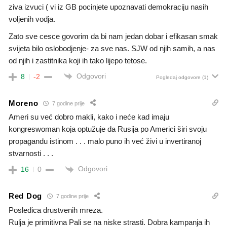
ziva izvuci ( vi iz GB pocinjete upoznavati demokraciju nasih
voljenih vodja.
Zato sve cesce govorim da bi nam jedan dobar i efikasan smak
svijeta bilo oslobodjenje- za sve nas. SJW od njih samih, a nas
od njih i zastitnika koji ih tako lijepo tetose.
Odgovori
8
-2
Pogledaj odgovore
(1)
Moreno
7 godine prije
Ameri su već dobro makli, kako i neće kad imaju
kongreswoman koja optužuje da Rusija po Americi širi svoju
propagandu istinom . . . malo puno ih već živi u invertiranoj
stvarnosti . . .
Odgovori
16
0
Red Dog
7 godine prije
Posledica drustvenih mreza.
Rulja je primitivna Pali se na niske strasti. Dobra kampanja ih