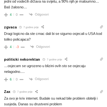
jedni od vodećih država na svijetu, a 90% njih je maloumno…
Baš žalosno…
Odgovori
4
0
zgvaca
7 godine prije
Dragi logicno da ste crnac dali bi se sigurno osjecali u USA kod
toliko policajaca?
Odgovori
4
-3
politicki nekorektan
7 godine prije
…osjecam se ugrozeno u blizini ovih sto se osjecaju
nelagodno….
Odgovori
6
0
Zax
7 godine prije
Za ovo je kriv internet. Budale su nekad bile problem obitelji i
susjeda. Danas su drustveni problem