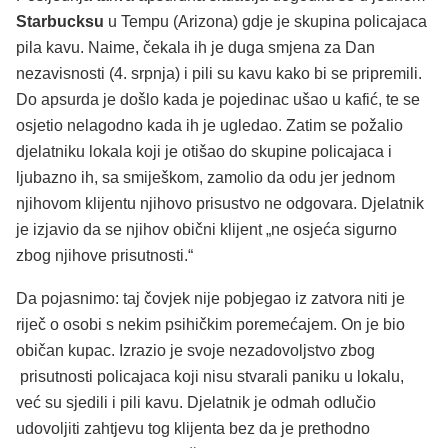
Starbucksu
u Tempu (Arizona) gdje je skupina policajaca
pila kavu. Naime, čekala ih je duga smjena za Dan
nezavisnosti (4. srpnja) i pili su kavu kako bi se pripremili.
Do apsurda je došlo kada je pojedinac ušao u kafić, te se
osjetio nelagodno kada ih je ugledao. Zatim se požalio
djelatniku lokala koji je otišao do skupine policajaca i
ljubazno ih, sa smiješkom, zamolio da odu jer jednom
njihovom klijentu njihovo prisustvo ne odgovara. Djelatnik
je izjavio da se njihov obični klijent „ne osjeća sigurno
zbog njihove prisutnosti.“
Da pojasnimo: taj čovjek nije pobjegao iz zatvora niti je
riječ o osobi s nekim psihičkim poremećajem. On je bio
običan kupac. Izrazio je svoje nezadovoljstvo zbog
prisutnosti policajaca koji nisu stvarali paniku u lokalu,
već su sjedili i pili kavu. Djelatnik je odmah odlučio
udovoljiti zahtjevu tog klijenta bez da je prethodno