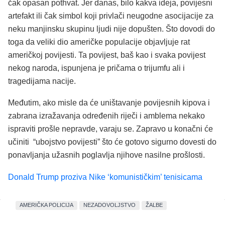
čak opasan pothvat. Jer danas, bilo kakva ideja, povijesni
artefakt ili čak simbol koji privlači neugodne asocijacije za
neku manjinsku skupinu ljudi nije dopušten. Što dovodi do
toga da veliki dio američke populacije objavljuje rat
američkoj povijesti. Ta povijest, baš kao i svaka povijest
nekog naroda, ispunjena je pričama o trijumfu ali i
tragedijama nacije.
Međutim, ako misle da će uništavanje povijesnih kipova i
zabrana izražavanja određenih riječi i amblema nekako
ispraviti prošle nepravde, varaju se. Zapravo u konačni će
učiniti “ubojstvo povijesti” što će gotovo sigurno dovesti do
ponavljanja užasnih poglavlja njihove nasilne prošlosti.
Donald Trump proziva Nike ‘komunističkim’ tenisicama
AMERIČKA POLICIJA
NEZADOVOLJSTVO
ŽALBE