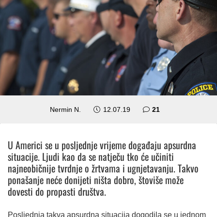
komentar
Nermin N.
12.07.19
21
U Americi se u posljednje vrijeme događaju apsurdna
situacije. Ljudi kao da se natječu tko će učiniti
najneobičnije tvrdnje o žrtvama i ugnjetavanju. Takvo
ponašanje neće donijeti ništa dobro, štoviše može
dovesti do propasti društva.
Posljednja takva apsurdna situacija dogodila se u jednom