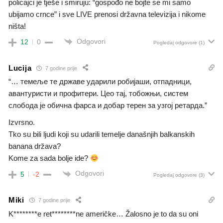
policajci je tješe i smiruju: “gospođo ne bojte se mi samo
ubijamo crnce” i sve LIVE prenosi državna televizija i nikome
ništa!
Odgovori
12
0
Pogledaj odgovore
(1)
Lucija
7 godine prije
“… темеље те државе ударили робијаши, отпадници,
авантуристи и профитери. Цео тај, тобожњи, систем
слобода је обична фарса и добар терен за узгој ретарда.”
Izvrsno.
Tko su bili ljudi koji su udarili temelje današnjih balkanskih
banana država?
Kome za sada bolje ide?
Odgovori
5
-2
Pogledaj odgovore
(3)
Miki
7 godine prije
K********e ret********ne američke… Žalosno je to da su oni