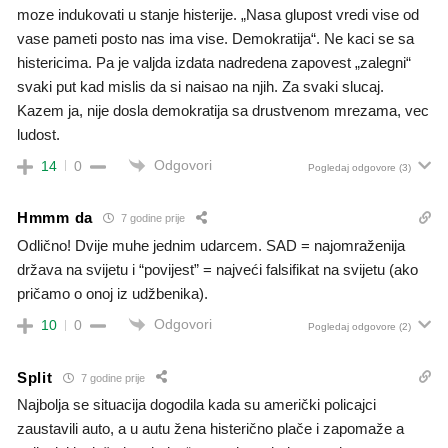
moze indukovati u stanje histerije. „Nasa glupost vredi vise od
vase pameti posto nas ima vise. Demokratija“. Ne kaci se sa
histericima. Pa je valjda izdata nadredena zapovest „zalegni“
svaki put kad mislis da si naisao na njih. Za svaki slucaj.
Kazem ja, nije dosla demokratija sa drustvenom mrezama, vec
ludost.
Odgovori
14
0
Pogledaj odgovore
(3)
Hmmm da
7 godine prije
Odlično! Dvije muhe jednim udarcem. SAD = najomraženija
država na svijetu i “povijest” = najveći falsifikat na svijetu (ako
pričamo o onoj iz udžbenika).
Odgovori
10
0
Pogledaj odgovore
(2)
Split
7 godine prije
Najbolja se situacija dogodila kada su američki policajci
zaustavili auto, a u autu žena histerično plače i zapomaže a