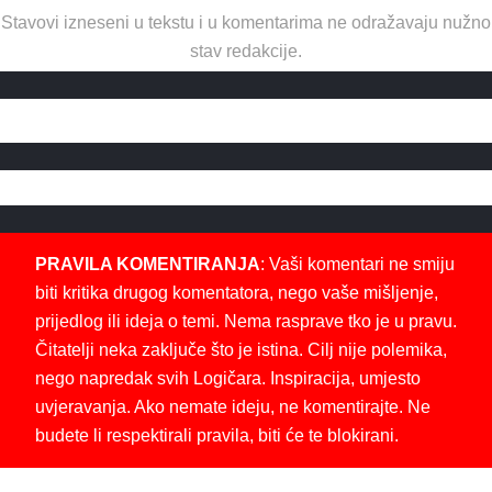
Stavovi izneseni u tekstu i u komentarima ne odražavaju nužno
stav redakcije.
PRAVILA KOMENTIRANJA
: Vaši komentari ne smiju
biti kritika drugog komentatora, nego vaše mišljenje,
prijedlog ili ideja o temi. Nema rasprave tko je u pravu.
Čitatelji neka zaključe što je istina. Cilj nije polemika,
nego napredak svih Logičara. Inspiracija, umjesto
uvjeravanja. Ako nemate ideju, ne komentirajte. Ne
budete li respektirali pravila, biti će te blokirani.