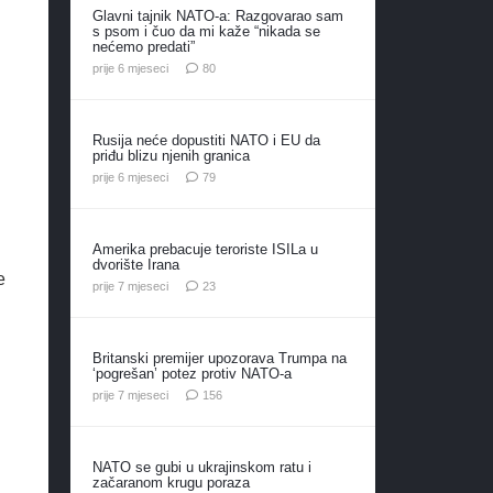
Glavni tajnik NATO-a: Razgovarao sam
s psom i čuo da mi kaže “nikada se
nećemo predati”
komentara
prije 6 mjeseci
80
Rusija neće dopustiti NATO i EU da
priđu blizu njenih granica
komentara
prije 6 mjeseci
79
Amerika prebacuje teroriste ISILa u
dvorište Irana
e
komentara
prije 7 mjeseci
23
Britanski premijer upozorava Trumpa na
‘pogrešan’ potez protiv NATO-a
komentara
prije 7 mjeseci
156
NATO se gubi u ukrajinskom ratu i
začaranom krugu poraza