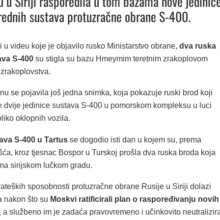
 Siriji rasporedila u tom bazama nove jedinic
rednih sustava protuzračne obrane S-400.
i u videu koje je objavilo rusko Ministarstvo obrane,
dva ruska
ava S-400
su stigla su bazu Hmeymim teretnim zrakoplovom
 zrakoplovstva.
 se pojavila još jedna snimka, koja pokazuje ruski brod koji
e dvije jedinice sustava S-400 u pomorskom kompleksu u luci
oliko oklopnih vozila.
ava S-400 u Tartus
se dogodio isti dan u kojem su, prema
šća, kroz tjesnac Bospor u Turskoj prošla dva ruska broda koja
ema sirijskom lučkom gradu.
rateških sposobnosti protuzračne obrane Rusije u Siriji dolazi
a nakon što su
Moskvi ratificirali plan o raspoređivanju novih
, a službeno im je zadaća pravovremeno i učinkovito neutralizira