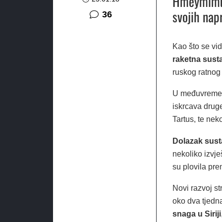
Hmeymimu u
svojih nap
komentara
36
Kao što se vid
raketna sust
ruskog ratnog
U međuvremenu
iskrcava drug
Tartus, te nek
Dolazak sust
nekoliko izvje
su plovila pr
Novi razvoj st
oko dva tjedn
snaga u Siriji