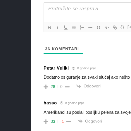
{}
[
36
KOMENTARI
Petar Veliki
8 godine prije
Dodatno osiguranje za svaki slučaj ako nešto
Odgovori
28
0
basso
8 godine prije
Amerikanci su poslali posiljku pelena za svoje 
Odgovori
33
-1