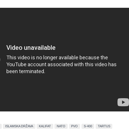
ISLAMSKA DRŽAVA
KALIFAT
NATO
PVO
S-400
TARTUS