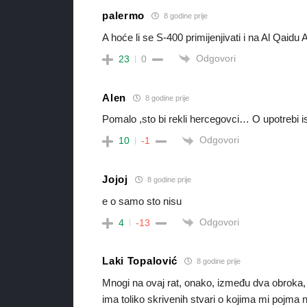
palermo
8 godine prije
A hoće li se S-400 primijenjivati i na Al Qaidu 
Odgovori
23
0
Alen
8 godine prije
Pomalo ,sto bi rekli hercegovci… O upotrebi i
Odgovori
10
-1
Jojoj
8 godine prije
e o samo sto nisu
Odgovori
4
-13
Laki Topalović
8 godine prije
Mnogi na ovaj rat, onako, između dva obroka, il
ima toliko skrivenih stvari o kojima mi pojma 