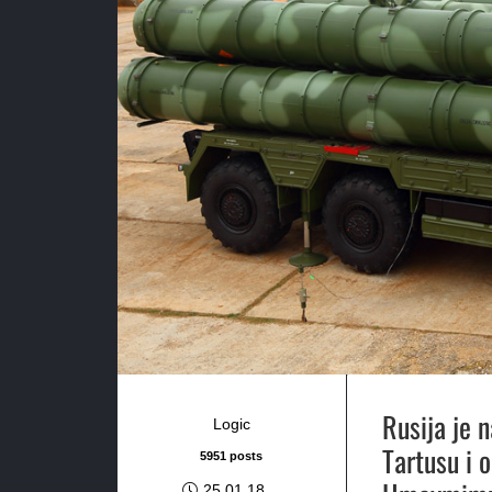
Rusija je 
Logic
Tartusu i 
5951 posts
25.01.18