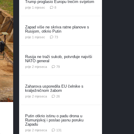
Trump proglasio Europu trećim svijetom
komentara
prije 1 mjesec
8
Zapad više ne skriva ratne planove s
Rusijom, otkrio Putin
komentara
prije 1 mjesec
73
Rusija ne traži sukob, potvrđuje najviši
NATO general
komentara
prije 2 mjeseca
79
Zaharova usporedila EU čelnike s
kralježničnom žabom
komentara
prije 2 mjeseca
26
Putin otkrio istinu o padu drona u
Rumunjskoj i poslao jasnu poruku
Zapadu
komentar
prije 2 mjeseca
131