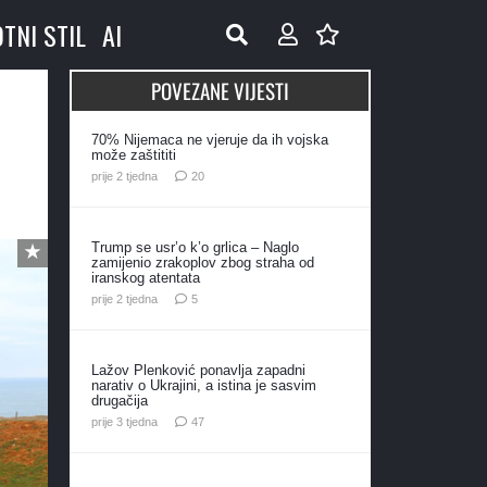
OTNI STIL
AI
POVEZANE VIJESTI
70% Nijemaca ne vjeruje da ih vojska
može zaštititi
komentara
prije 2 tjedna
20
Trump se usr’o k’o grlica – Naglo
zamijenio zrakoplov zbog straha od
iranskog atentata
komentara
prije 2 tjedna
5
Lažov Plenković ponavlja zapadni
narativ o Ukrajini, a istina je sasvim
drugačija
komentara
prije 3 tjedna
47