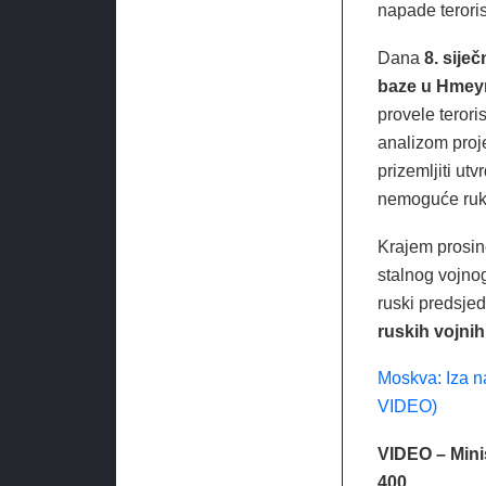
napade terori
Dana
8. siječ
baze u Hmeymi
provele terori
analizom projek
prizemljiti ut
nemoguće ruko
Krajem prosin
stalnog vojno
ruski predsjed
ruskih vojnih 
Moskva: Iza 
VIDEO)
VIDEO – Mini
400