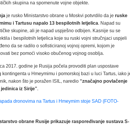
stičkih skupina na spomenute vojne objekte.
nja
je rusko Ministarstvo obrane u Moskvi potvrdilo da je
ruske
mu i Tartusu napalo 13 bespilotnih letjelica
. Napad su
stičke skupine, ali je napad uspješno odbijen. Kasnije su se
tila i bespilotnih letjelica koje su ruski vojni stručnjaci uspjeli
vrđeno da se radilo o sofisticiranoj vojnoj opremi, kojom je
vati bez pomoći visoko obučenog vojnog osoblja.
ca 2017. godine je Rusija počela provoditi plan uspostave
g kontingenta u Hmeymimu i pomorskoj bazi u luci Tartus, iako j
nik, nakon što je poražen ISIL, naredio
“značajno povlačenje
jedinica iz Sirije”
.
napada dronovima na Tartus i Hmeymim stoje SAD (FOTO-
starstvo obrane Rusije prikazuje raspoređivanje sustava S-