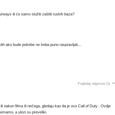
Airways ili će samo služiti zaštiti ruskih baza?
stih ako bude potrebe ne treba puno raspravljati…
Pogledaj odgovore
(1)
i nakon filma ili nečega, gledaju kao da je ovo Call of Duty . Ovdje
nemamo, a ulozi su preveliki.