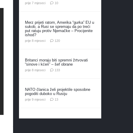
komentara
prije 7 mjeseci
10
Merz prijeti ratom, Amerika “gurka” EU u
sukob, a Rusi se spremaju da po treći
put ratuju protiv Njemačke – Procijenite
ishod?
komentara
prije 8 mjeseci
120
Britanci moraju biti spremni žrtvovati
“sinove i kćeri” – šef obrane
komentara
prije 8 mjeseci
133
NATO članica želi projektile sposobne
pogoditi duboko u Rusiju
komentara
prije 9 mjeseci
13