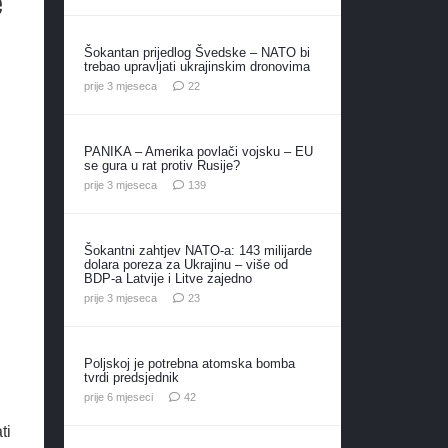
e
Šokantan prijedlog Švedske – NATO bi
trebao upravljati ukrajinskim dronovima
komentara
prije 3 mjeseca
22
PANIKA – Amerika povlači vojsku – EU
se gura u rat protiv Rusije?
komentara
prije 3 mjeseca
139
Šokantni zahtjev NATO-a: 143 milijarde
dolara poreza za Ukrajinu – više od
BDP-a Latvije i Litve zajedno
komentara
prije 3 mjeseca
23
Poljskoj je potrebna atomska bomba
tvrdi predsjednik
komentara
prije 6 mjeseci
42
ti