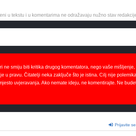
eni u tekstu i u komentarima ne odražavaju nužno stav redakcij
ri ne smiju biti kritika drugog komentatora, nego vaše mišljenje,
je u pravu. Čitatelji neka zaključe što je istina. Cilj nije polemika
mjesto uvjeravanja. Ako nemate ideju, ne komentirajte. Ne bude
Prijavite se