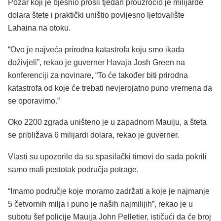
Požar koji je bjesnio prošli tjedan prouzročio je milijarde
dolara štete i praktički uništio povijesno ljetovalište
Lahaina na otoku.
“Ovo je najveća prirodna katastrofa koju smo ikada
doživjeli”, rekao je guverner Havaja Josh Green na
konferenciji za novinare, “To će također biti prirodna
katastrofa od koje će trebati nevjerojatno puno vremena da
se oporavimo.”
Oko 2200 zgrada uništeno je u zapadnom Mauiju, a šteta
se približava 6 milijardi dolara, rekao je guverner.
Vlasti su upozorile da su spasilački timovi do sada pokrili
samo mali postotak područja potrage.
“Imamo područje koje moramo zadržati a koje je najmanje
5 četvornih milja i puno je naših najmilijih”, rekao je u
subotu šef policije Mauija John Pelletier, ističući da će broj