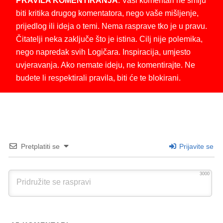
PRAVILA KOMENTIRANJA
: Vaši komentari ne smiju
biti kritika drugog komentatora, nego vaše mišljenje,
prijedlog ili ideja o temi. Nema rasprave tko je u pravu.
Čitatelji neka zaključe što je istina. Cilj nije polemika,
nego napredak svih Logičara. Inspiracija, umjesto
uvjeravanja. Ako nemate ideju, ne komentirajte. Ne
budete li respektirali pravila, biti će te blokirani.
Pretplatiti se
Prijavite se
3000