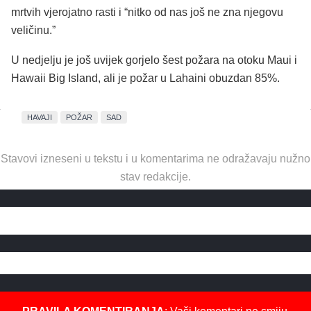
mrtvih vjerojatno rasti i “nitko od nas još ne zna njegovu
veličinu.”
U nedjelju je još uvijek gorjelo šest požara na otoku Maui i
Hawaii Big Island, ali je požar u Lahaini obuzdan 85%.
HAVAJI
POŽAR
SAD
Stavovi izneseni u tekstu i u komentarima ne odražavaju nužno
stav redakcije.