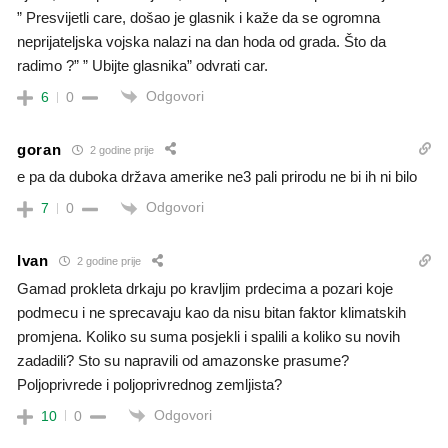
” Presvijetli care, došao je glasnik i kaže da se ogromna
neprijateljska vojska nalazi na dan hoda od grada. Što da
radimo ?” ” Ubijte glasnika” odvrati car.
Odgovori
6
0
goran
2 godine prije
e pa da duboka država amerike ne3 pali prirodu ne bi ih ni bilo
Odgovori
7
0
Ivan
2 godine prije
Gamad prokleta drkaju po kravljim prdecima a pozari koje
podmecu i ne sprecavaju kao da nisu bitan faktor klimatskih
promjena. Koliko su suma posjekli i spalili a koliko su novih
zadadili? Sto su napravili od amazonske prasume?
Poljoprivrede i poljoprivrednog zemljista?
Odgovori
10
0