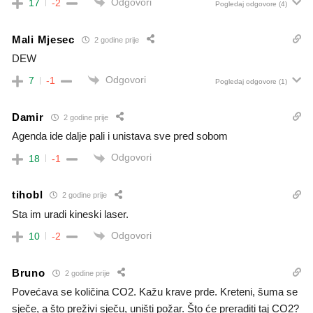
Odgovori
17
-2
Pogledaj odgovore
(4)
Mali Mjesec
2 godine prije
DEW
Odgovori
7
-1
Pogledaj odgovore
(1)
Damir
2 godine prije
Agenda ide dalje pali i unistava sve pred sobom
Odgovori
18
-1
tihobl
2 godine prije
Sta im uradi kineski laser.
Odgovori
10
-2
Bruno
2 godine prije
Povećava se količina CO2. Kažu krave prde. Kreteni, šuma se
sječe, a što preživi sječu, uništi požar. Što će preraditi taj CO2?