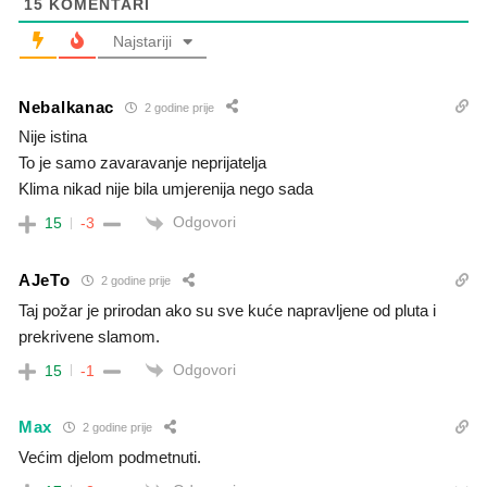
15
KOMENTARI
Najstariji
Nebalkanac
2 godine prije
Nije istina
To je samo zavaravanje neprijatelja
Klima nikad nije bila umjerenija nego sada
Odgovori
15
-3
AJeTo
2 godine prije
Taj požar je prirodan ako su sve kuće napravljene od pluta i
prekrivene slamom.
Odgovori
15
-1
Max
2 godine prije
Većim djelom podmetnuti.