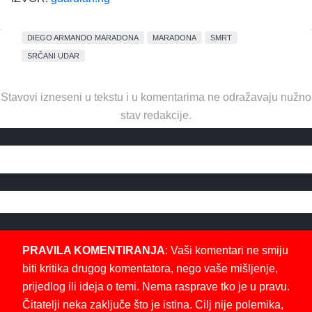
DIEGO ARMANDO MARADONA
MARADONA
SMRT
SRČANI UDAR
Stavovi izneseni u tekstu i u komentarima ne odražavaju nužno
stav redakcije.
PRAVILA KOMENTIRANJA
: Vaši komentari ne smiju
biti kritika drugog komentatora, nego vaše mišljenje,
prijedlog ili ideja o temi. Nema rasprave tko je u pravu.
Čitatelji neka zaključe što je istina. Cilj nije polemika,