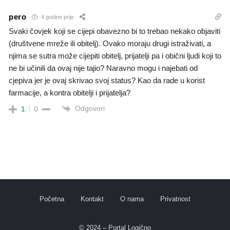
pero
4 godine prije
Svaki čovjek koji se cijepi obavezno bi to trebao nekako objaviti
(društvene mreže ili obitelj). Ovako moraju drugi istraživati, a
njima se sutra može cijepiti obitelj, prijatelji pa i obični ljudi koji to
ne bi učinili da ovaj nije tajio? Naravno mogu i najebati od
cjepiva jer je ovaj skrivao svoj status? Kao da rade u korist
farmacije, a kontra obitelji i prijatelja?
Odgovori
1
0
Početna
Kontakt
O nama
Privatnost
© 2024 – Portal Logično