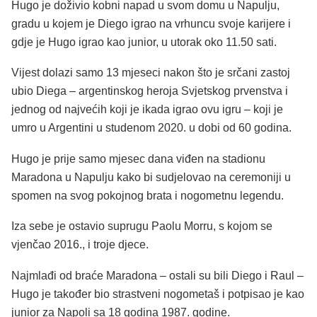
Hugo je doživio kobni napad u svom domu u Napulju,
gradu u kojem je Diego igrao na vrhuncu svoje karijere i
gdje je Hugo igrao kao junior, u utorak oko 11.50 sati.
Vijest dolazi samo 13 mjeseci nakon što je srčani zastoj
ubio Diega – argentinskog heroja Svjetskog prvenstva i
jednog od najvećih koji je ikada igrao ovu igru ​​– koji je
umro u Argentini u studenom 2020. u dobi od 60 godina.
Hugo je prije samo mjesec dana viđen na stadionu
Maradona u Napulju kako bi sudjelovao na ceremoniji u
spomen na svog pokojnog brata i nogometnu legendu.
Iza sebe je ostavio suprugu Paolu Morru, s kojom se
vjenčao 2016., i troje djece.
Najmlađi od braće Maradona – ostali su bili Diego i Raul –
Hugo je također bio strastveni nogometaš i potpisao je kao
junior za Napoli sa 18 godina 1987. godine.