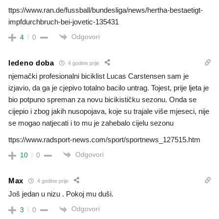
ttps://www.ran.de/fussball/bundesliga/news/hertha-bestaetigt-
impfdurchbruch-bei-jovetic-135431
Odgovori
4
0
ledeno doba
4 godine prije
njemački profesionalni biciklist Lucas Carstensen sam je
izjavio, da ga je cjepivo totalno bacilo untrag. Tojest, prije ljeta je
bio potpuno spreman za novu bicikističku sezonu. Onda se
cijepio i zbog jakih nusopojava, koje su trajale više mjeseci, nije
se mogao natjecati i to mu je zahebalo cijelu sezonu
ttps://www.radsport-news.com/sport/sportnews_127515.htm
Odgovori
10
0
Max
4 godine prije
Još jedan u nizu . Pokoj mu duši.
Odgovori
3
0