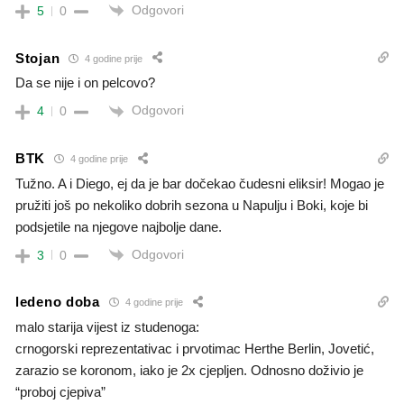
Odgovori
5
0
Stojan
4 godine prije
Da se nije i on pelcovo?
Odgovori
4
0
BTK
4 godine prije
Tužno. A i Diego, ej da je bar dočekao čudesni eliksir! Mogao je
pružiti još po nekoliko dobrih sezona u Napulju i Boki, koje bi
podsjetile na njegove najbolje dane.
Odgovori
3
0
ledeno doba
4 godine prije
malo starija vijest iz studenoga:
crnogorski reprezentativac i prvotimac Herthe Berlin, Jovetić,
zarazio se koronom, iako je 2x cjepljen. Odnosno doživio je
“proboj cjepiva”