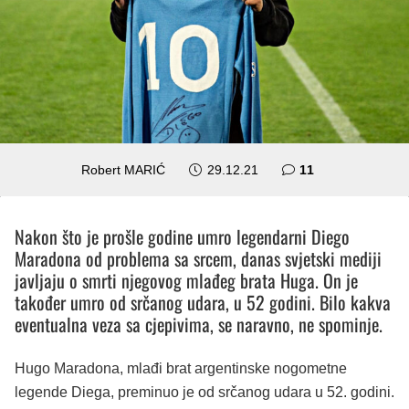
komentara
Robert MARIĆ
29.12.21
11
Nakon što je prošle godine umro legendarni Diego
Maradona od problema sa srcem, danas svjetski mediji
javljaju o smrti njegovog mlađeg brata Huga. On je
također umro od srčanog udara, u 52 godini. Bilo kakva
eventualna veza sa cjepivima, se naravno, ne spominje.
Hugo Maradona, mlađi brat argentinske nogometne
legende Diega, preminuo je od srčanog udara u 52. godini.