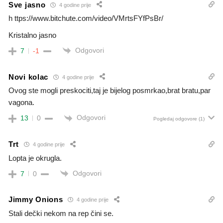
Sve jasno
4 godine prije
h ttps://www.bitchute.com/video/VMrtsFYfPsBr/
Kristalno jasno
Odgovori
7
-1
Novi kolac
4 godine prije
Ovog ste mogli preskociti,taj je bijelog posmrkao,brat bratu,par
vagona.
Odgovori
13
0
Pogledaj odgovore
(1)
Trt
4 godine prije
Lopta je okrugla.
Odgovori
7
0
Jimmy Onions
4 godine prije
Stali dečki nekom na rep čini se.