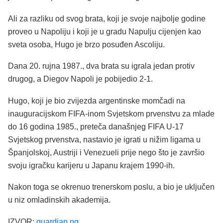
Ali za razliku od svog brata, koji je svoje najbolje godine
proveo u Napoliju i koji je u gradu Napulju cijenjen kao
sveta osoba, Hugo je brzo posuđen Ascoliju.
Dana 20. rujna 1987., dva brata su igrala jedan protiv
drugog, a Diegov Napoli je pobijedio 2-1.
Hugo, koji je bio zvijezda argentinske momčadi na
inauguracijskom FIFA-inom Svjetskom prvenstvu za mlade
do 16 godina 1985., preteča današnjeg FIFA U-17
Svjetskog prvenstva, nastavio je igrati u nižim ligama u
Španjolskoj, Austriji i Venezueli prije nego što je završio
svoju igračku karijeru u Japanu krajem 1990-ih.
Nakon toga se okrenuo trenerskom poslu, a bio je uključen
u niz omladinskih akademija.
IZVOR:
guardian.ng