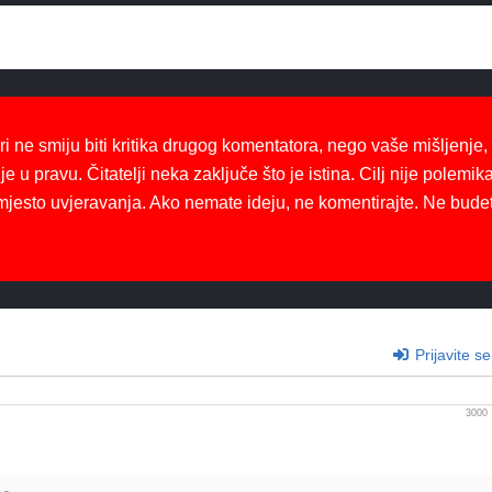
ri ne smiju biti kritika drugog komentatora, nego vaše mišljenje,
je u pravu. Čitatelji neka zaključe što je istina. Cilj nije polemika
mjesto uvjeravanja. Ako nemate ideju, ne komentirajte. Ne bude
Prijavite se
3000