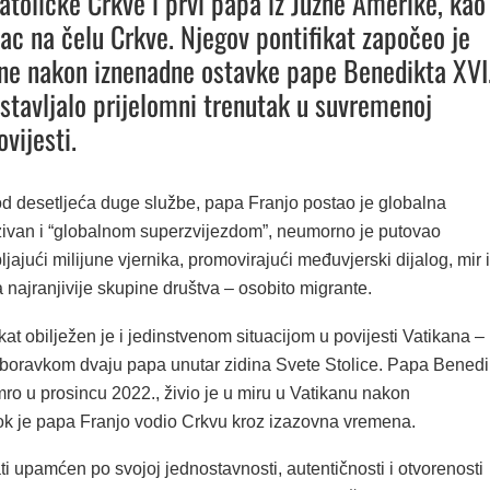
atoličke Crkve i prvi papa iz Južne Amerike, kao 
vac na čelu Crkve. Njegov pontifikat započeo je
ne nakon iznenadne ostavke pape Benedikta XVI.
dstavljalo prijelomni trenutak u suvremenoj
vijesti.
od desetljeća duge službe, papa Franjo postao je globalna
ivan i “globalnom superzvijezdom”, neumorno je putovao
ljajući milijune vjernika, promovirajući međuvjerski dijalog, mir i
najranjivije skupine društva – osobito migrante.
kat obilježen je i jedinstvenom situacijom u povijesti Vatikana –
boravkom dvaju papa unutar zidina Svete Stolice. Papa Benedi
umro u prosincu 2022., živio je u miru u Vatikanu nakon
ok je papa Franjo vodio Crkvu kroz izazovna vremena.
ti upamćen po svojoj jednostavnosti, autentičnosti i otvorenosti