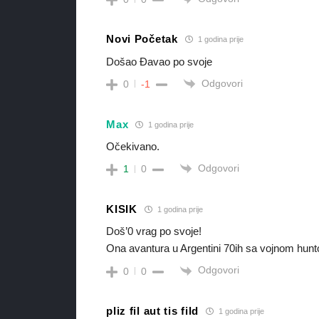
Novi Početak
1 godina prije
Došao Đavao po svoje
Odgovori
0
-1
Max
1 godina prije
Očekivano.
Odgovori
1
0
KISIK
1 godina prije
Doš’0 vrag po svoje!
Ona avantura u Argentini 70ih sa vojnom hunt
Odgovori
0
0
pliz fil aut tis fild
1 godina prije