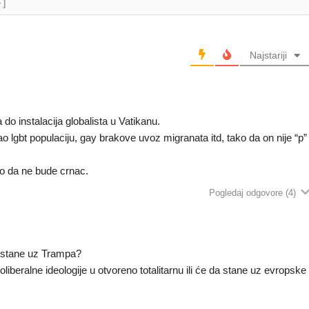
+]
Najstariji
do instalacija globalista u Vatikanu.
vao lgbt populaciju, gay brakove uvoz migranata itd, tako da on nije “p”
mo da ne bude crnac.
Pogledaj odgovore
(4)
da stane uz Trampa?
eoliberalne ideologije u otvoreno totalitarnu ili će da stane uz evropske