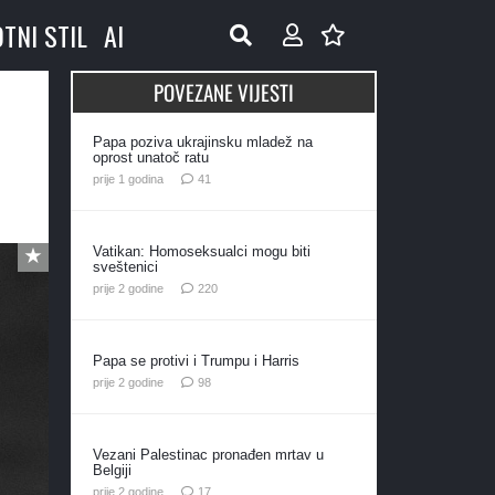
OTNI STIL
AI
POVEZANE VIJESTI
Papa poziva ukrajinsku mladež na
oprost unatoč ratu
komentar
prije 1 godina
41
Vatikan: Homoseksualci mogu biti
sveštenici
komentara
prije 2 godine
220
Papa se protivi i Trumpu i Harris
komentara
prije 2 godine
98
Vezani Palestinac pronađen mrtav u
Belgiji
komentara
prije 2 godine
17