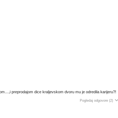
om…,i preprodajom dice kraljevskom dvoru mu je odredila karijeru?!
Pogledaj odgovore
(2)