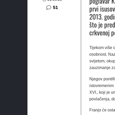
poglavar K
prvi isuso
komentar
51
2013. godi
što je pre
crkvenoj po
Tijekom više 
osobnost. Naz
svijetom, okup
zauzimanje za 
Njegov pontifi
istovremenim 
XVI., koji je 
povlačenja, d
Franjo će osta