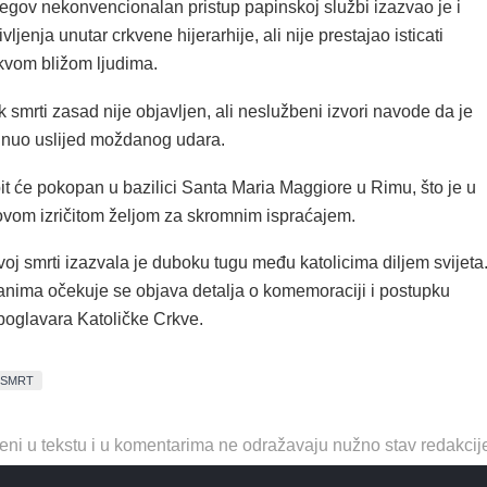
jegov nekonvencionalan pristup papinskoj službi izazvao je i
tivljenja unutar crkvene hijerarhije, ali nije prestajao isticati
kvom bližom ljudima.
 smrti zasad nije objavljen, ali neslužbeni izvori navode da je
nuo uslijed moždanog udara.
it će pokopan u bazilici Santa Maria Maggiore u Rimu, što je u
ovom izričitom željom za skromnim ispraćajem.
voj smrti izazvala je duboku tugu među katolicima diljem svijeta
nima očekuje se objava detalja o komemoraciji i postupku
poglavara Katoličke Crkve.
SMRT
eni u tekstu i u komentarima ne odražavaju nužno stav redakcij