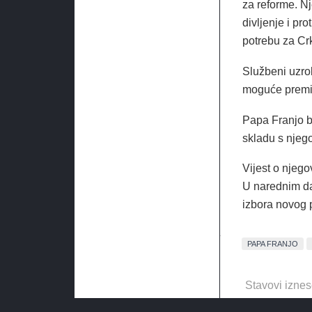
za reforme. N
divljenje i pro
potrebu za Cr
Službeni uzrok
moguće premi
Papa Franjo b
skladu s njeg
Vijest o njego
U narednim da
izbora novog 
PAPA FRANJO
Stavovi iznes