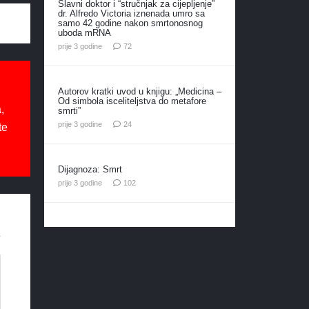
Slavni doktor i “stručnjak za cijepljenje”
dr. Alfredo Victoria iznenada umro sa
samo 42 godine nakon smrtonosnog
uboda mRNA
komentara
prije 3 godine
72
Autorov kratki uvod u knjigu: „Medicina –
Od simbola isceliteljstva do metafore
,
smrti”
komentara
prije 3 godine
24
te
Dijagnoza: Smrt
komentara
prije 3 godine
102