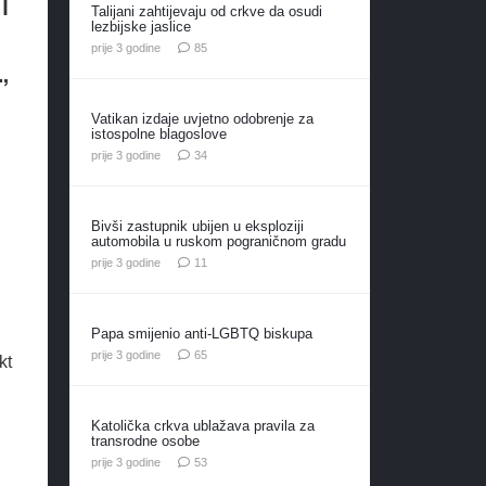
i
Talijani zahtijevaju od crkve da osudi
lezbijske jaslice
komentara
prije 3 godine
85
,
Vatikan izdaje uvjetno odobrenje za
istospolne blagoslove
komentara
prije 3 godine
34
Bivši zastupnik ubijen u eksploziji
automobila u ruskom pograničnom gradu
komentara
prije 3 godine
11
Papa smijenio anti-LGBTQ biskupa
komentara
prije 3 godine
65
kt
Katolička crkva ublažava pravila za
transrodne osobe
komentara
prije 3 godine
53