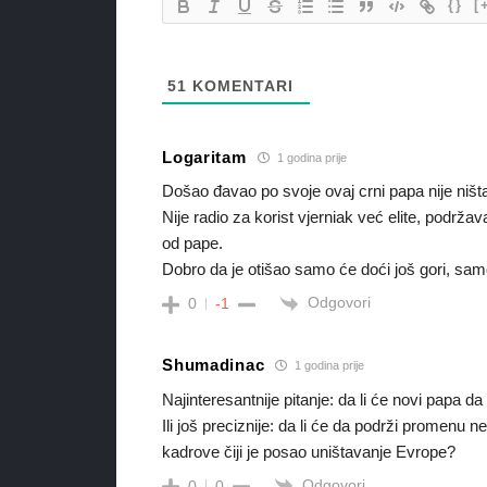
{}
[
51
KOMENTARI
Logaritam
1 godina prije
Došao đavao po svoje ovaj crni papa nije ništa 
Nije radio za korist vjerniak već elite, podrža
od pape.
Dobro da je otišao samo će doći još gori, sa
Odgovori
0
-1
Shumadinac
1 godina prije
Najinteresantnije pitanje: da li će novi papa 
Ili još preciznije: da li će da podrži promenu n
kadrove čiji je posao uništavanje Evrope?
Odgovori
0
0