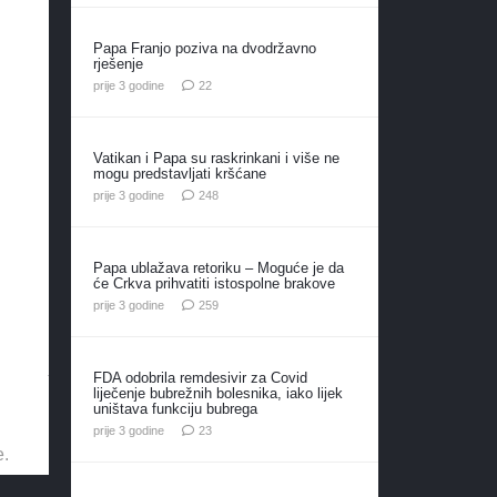
Papa Franjo poziva na dvodržavno
rješenje
komentara
prije 3 godine
22
Vatikan i Papa su raskrinkani i više ne
mogu predstavljati kršćane
komentara
prije 3 godine
248
.
Papa ublažava retoriku – Moguće je da
će Crkva prihvatiti istospolne brakove
komentara
prije 3 godine
259
FDA odobrila remdesivir za Covid
liječenje bubrežnih bolesnika, iako lijek
uništava funkciju bubrega
komentara
prije 3 godine
23
e.