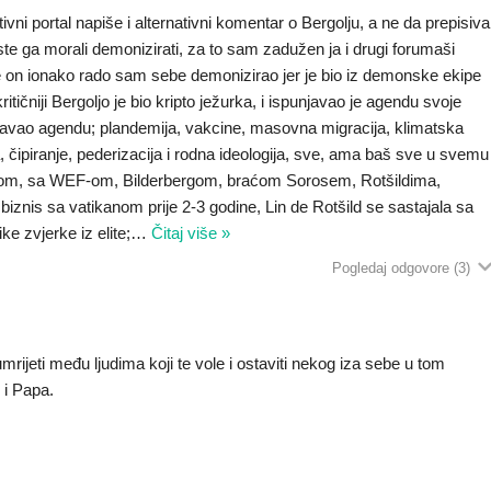
tivni portal napiše i alternativni komentar o Bergolju, a ne da prepisiva
iste ga morali demonizirati, za to sam zadužen ja i drugi forumaši
r je on ionako rado sam sebe demonizirao jer je bio iz demonske ekipe
kritičniji Bergoljo je bio kripto ježurka, i ispunjavao je agendu svoje
ao agendu; plandemija, vakcine, masovna migracija, klimatska
, čipiranje, pederizacija i rodna ideologija, sve, ama baš sve u svemu
tom, sa WEF-om, Bilderbergom, braćom Sorosem, Rotšildima,
 biznis sa vatikanom prije 2-3 godine, Lin de Rotšild se sastajala sa
ke zvjerke iz elite;
…
Čitaj više »
Pogledaj odgovore
(3)
umrijeti među ljudima koji te vole i ostaviti nekog iza sebe u tom
j i Papa.