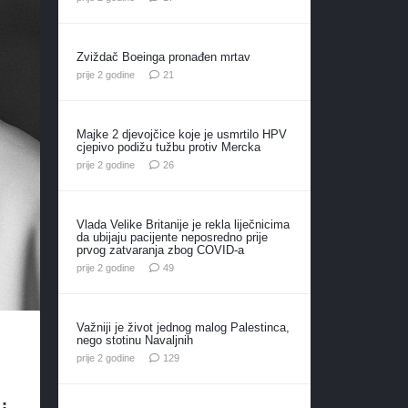
Zviždač Boeinga pronađen mrtav
komentar
prije 2 godine
21
Majke 2 djevojčice koje je usmrtilo HPV
cjepivo podižu tužbu protiv Mercka
komentara
prije 2 godine
26
Vlada Velike Britanije je rekla liječnicima
da ubijaju pacijente neposredno prije
prvog zatvaranja zbog COVID-a
komentara
prije 2 godine
49
Važniji je život jednog malog Palestinca,
nego stotinu Navaljnih
komentara
prije 2 godine
129