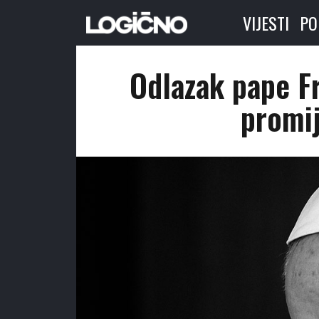
VIJESTI
PO
Odlazak pape Fr
promij