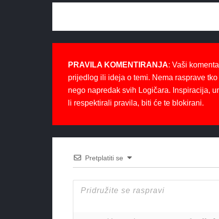
PRAVILA KOMENTIRANJA
: Vaši komenta
prijedlog ili ideja o temi. Nema rasprave tko 
nego napredak svih Logičara. Inspiracija, u
li respektirali pravila, biti će te blokirani.
Pretplatiti se