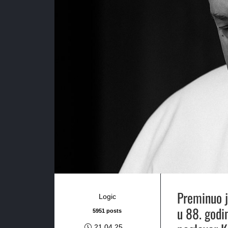
Preminuo j
Logic
u 88. godi
5951 posts
21.04.25