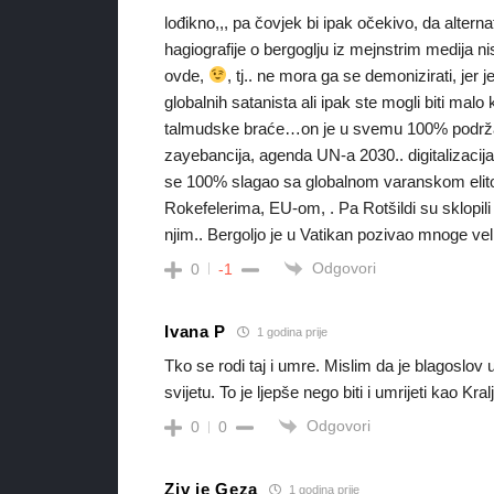
lođikno,,, pa čovjek bi ipak očekivo, da alterna
hagiografije o bergoglju iz mejnstrim medija n
ovde,
, tj.. ne mora ga se demonizirati, je
globalnih satanista ali ipak ste mogli biti malo 
talmudske braće…on je u svemu 100% podržav
zayebancija, agenda UN-a 2030.. digitalizacija
se 100% slagao sa globalnom varanskom eli
Rokefelerima, EU-om, . Pa Rotšildi su sklopili
njim.. Bergoljo je u Vatikan pozivao mnoge veli
Odgovori
0
-1
Ivana P
1 godina prije
Tko se rodi taj i umre. Mislim da je blagoslov 
svijetu. To je ljepše nego biti i umrijeti kao Kral
Odgovori
0
0
Ziv je Geza
1 godina prije