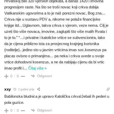
Hrvatskoj bilo 320 vjerskih objekata, a danas 1420 i imovina
progresijom raste. Na što se troši novac koji crkva dobija
Vatikanskim ugovorima a to je naš porezni novac, Bog zna…
Crkva nije u sustavu PDV a, nikome ne polaže financijske
knjige itd…Uglavnom, takva crkva s vjerom, veze nema. Cilj je
uzeti što više novaca, imovine, zaglupiti što više malih Rvata i
to je to.” “…i privatne i katolicke vrtice se subvencionira, tako
da je cijena priblizno ista za prosjecnog krajnjeg korisnika
(roditelje).. jedino sto u javnim vrticima imas soc.kosenzus pa
placas ovisno o primanjima… pa neka i crkva uvede u svoje
vrtice dohodovni kosenzus, a ne da nabijaju cijenu da bi vrtic
imao profit i
…
Čitaj više »
Odgovori
0
0
xxy
2 godine prije
Babilonska bludnica je upravo Katolička crkva!Jebali ih pederi u
pola guzice.
Odgovori
0
0