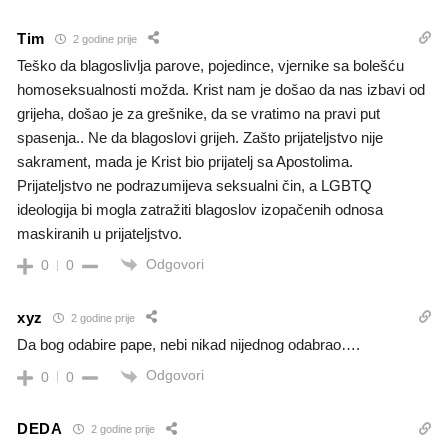
Tim
2 godine prije
Teško da blagoslivlja parove, pojedince, vjernike sa bolešću
homoseksualnosti možda. Krist nam je došao da nas izbavi od
grijeha, došao je za grešnike, da se vratimo na pravi put
spasenja.. Ne da blagoslovi grijeh. Zašto prijateljstvo nije
sakrament, mada je Krist bio prijatelj sa Apostolima.
Prijateljstvo ne podrazumijeva seksualni čin, a LGBTQ
ideologija bi mogla zatražiti blagoslov izopačenih odnosa
maskiranih u prijateljstvo.
Odgovori
0
0
xyz
2 godine prije
Da bog odabire pape, nebi nikad nijednog odabrao….
Odgovori
0
0
DEDA
2 godine prije