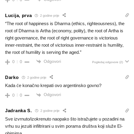
Lucija, prva
2 godine prije
“The root of happiness is Dharma (ethics, righteousness), the
root of Dharma is Artha (economy, polity), the root of Artha is
right governance, the root of right governance is victorious
inner-restraint, the root of victorious inner-restraint is humility,
the root of humility is serving the aged.”
Odgovori
0
0
Pogledaj odgovore
(2)
Darko
2 godine prije
Kada će konačno krepati ovo argentinsko govno?
Odgovori
0
0
Jadranka S.
2 godine prije
Sve izvrnuto/izokrenuto naopako što istražujete u pozadini na
vrhu su jezuiti infiltrirani u svim porama društva koji služe El-
ohimima.