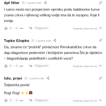
dpf filter
2 godine prije
I samo nesto reci prosjecnom vjerniku protiv babilonske kurve
zvana crkva i njihovog velikog vodje ima da te razapnu. Koje li
ironije.
Odgovori
0
0
Pogledaj odgovore
(3)
Tupko Glupko
2 godine prije
Da, stvarno će “proširiti” privlačnost Rimokatoličke crkve da
daju blagoslove pederskim i lezbijskim parovima.Što je sljedeće
– blagoslivljanje pedofilskih i zoofilskih veza?
Odgovori
0
0
Pogledaj odgovore
(1)
luIu, pravi
2 godine prije
Šejtanska posla!
Rog! Rog!
Odgovori
0
0
Pogledaj odgovore
(1)