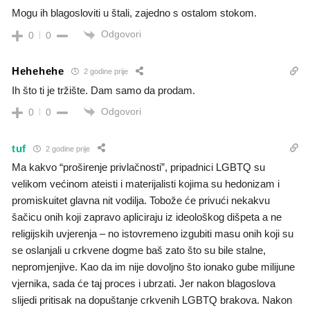
Mogu ih blagosloviti u štali, zajedno s ostalom stokom.
Odgovori
0
0
Hehehehe
2 godine prije
Ih što ti je tržište. Dam samo da prodam.
Odgovori
0
0
tuf
2 godine prije
Ma kakvo “proširenje privlačnosti”, pripadnici LGBTQ su
velikom većinom ateisti i materijalisti kojima su hedonizam i
promiskuitet glavna nit vodilja. Tobože će privući nekakvu
šačicu onih koji zapravo apliciraju iz ideološkog dišpeta a ne
religijskih uvjerenja – no istovremeno izgubiti masu onih koji su
se oslanjali u crkvene dogme baš zato što su bile stalne,
nepromjenjive. Kao da im nije dovoljno što ionako gube milijune
vjernika, sada će taj proces i ubrzati. Jer nakon blagoslova
slijedi pritisak na dopuštanje crkvenih LGBTQ brakova. Nakon