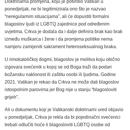
Doktrinarna promjena, koju je potvrdio Vatikan u
ponedjeljak, ne bi legitimizirala ono što je nazvao
“neregularnim situacijama”, ali će dopustiti formalni
blagoslov ljudi iz LGBTQ zajednice pod određenim
uvjetima. Crkva je dodala da i dalje definira brak kao brak
između muškarca i žene i da promjena politike nema
namjeru zamijeniti sakrament heteroseksualnog braka.
U rimokatoličkoj dogmi, blagoslov je molitva koju obično
izgovara svećenik u kojoj se od Boga traži da podari
božansku naklonost ili zaštitu osobi ili ljudima. Godine
2021. Vatikan je rekao da Crkva ne može dati blagoslov
istospolnim parovima jer Bog nije u stanju “blagosloviti
grijeh”.
Ali u dokumentu koji je Vatikanski doktrinarni ured objavio
u ponedjeljak, Crkva je rekla da bi pojedinačni svećenici
trebali odlučiti hoće li blagosloviti LGBTQ osobe od