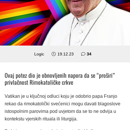
komentara
Logic
19.12.23
34
Ovaj potez dio je obnovljenih napora da se “proširi”
privlačnost Rimokatoličke crkve
Vatikan je u ključnoj odluci koju je odobrio papa Franjo
rekao da rimokatolički svećenici mogu davati blagoslove
istospolnim parovima pod uvjetom da se to ne odvija u
kontekstu vjerskih rituala ili liturgija.