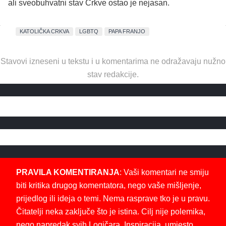
ali sveobuhvatni stav Crkve ostao je nejasan.
KATOLIČKA CRKVA
LGBTQ
PAPA FRANJO
Stavovi izneseni u tekstu i u komentarima ne odražavaju nužno
stav redakcije.
PRAVILA KOMENTIRANJA
: Vaši komentari ne smiju
biti kritika drugog komentatora, nego vaše mišljenje,
prijedlog ili ideja o temi. Nema rasprave tko je u pravu.
Čitatelji neka zaključe što je istina. Cilj nije polemika,
nego napredak svih Logičara. Inspiracija, umjesto