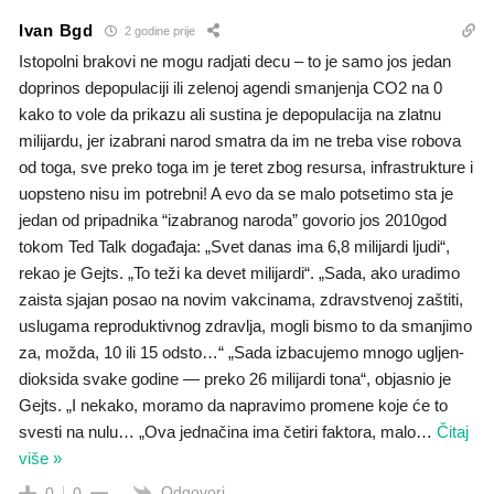
Ivan Bgd
2 godine prije
Istopolni brakovi ne mogu radjati decu – to je samo jos jedan
doprinos depopulaciji ili zelenoj agendi smanjenja CO2 na 0
kako to vole da prikazu ali sustina je depopulacija na zlatnu
milijardu, jer izabrani narod smatra da im ne treba vise robova
od toga, sve preko toga im je teret zbog resursa, infrastrukture i
uopsteno nisu im potrebni! A evo da se malo potsetimo sta je
jedan od pripadnika “izabranog naroda” govorio jos 2010god
tokom Ted Talk događaja: „Svet danas ima 6,8 milijardi ljudi“,
rekao je Gejts. „To teži ka devet milijardi“. „Sada, ako uradimo
zaista sjajan posao na novim vakcinama, zdravstvenoj zaštiti,
uslugama reproduktivnog zdravlja, mogli bismo to da smanjimo
za, možda, 10 ili 15 odsto…“ „Sada izbacujemo mnogo ugljen-
dioksida svake godine — preko 26 milijardi tona“, objasnio je
Gejts. „I nekako, moramo da napravimo promene koje će to
svesti na nulu… „Ova jednačina ima četiri faktora, malo
…
Čitaj
više »
Odgovori
0
0