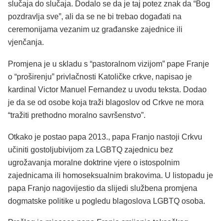
slučaja do slučaja. Dodalo se da je taj potez znak da “Bog
pozdravlja sve”, ali da se ne bi trebao događati na
ceremonijama vezanim uz građanske zajednice ili
vjenčanja.
Promjena je u skladu s “pastoralnom vizijom” pape Franje
o “proširenju” privlačnosti Katoličke crkve, napisao je
kardinal Victor Manuel Fernandez u uvodu teksta. Dodao
je da se od osobe koja traži blagoslov od Crkve ne mora
“tražiti prethodno moralno savršenstvo”.
Otkako je postao papa 2013., papa Franjo nastoji Crkvu
učiniti gostoljubivijom za LGBTQ zajednicu bez
ugrožavanja moralne doktrine vjere o istospolnim
zajednicama ili homoseksualnim brakovima. U listopadu je
papa Franjo nagovijestio da slijedi službena promjena
dogmatske politike u pogledu blagoslova LGBTQ osoba.