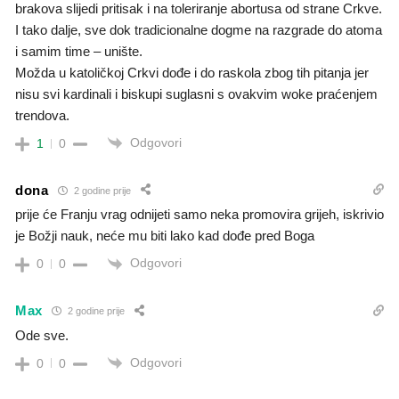
brakova slijedi pritisak i na toleriranje abortusa od strane Crkve.
I tako dalje, sve dok tradicionalne dogme na razgrade do atoma
i samim time – unište.
Možda u katoličkoj Crkvi dođe i do raskola zbog tih pitanja jer
nisu svi kardinali i biskupi suglasni s ovakvim woke praćenjem
trendova.
Odgovori
1
0
dona
2 godine prije
prije će Franju vrag odnijeti samo neka promovira grijeh, iskrivio
je Božji nauk, neće mu biti lako kad dođe pred Boga
Odgovori
0
0
Max
2 godine prije
Ode sve.
Odgovori
0
0