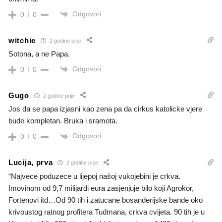
Odgovori
0
0
witchie
2 godine prije
Sotona, a ne Papa.
Odgovori
0
0
Gugo
2 godine prije
Jos da se papa izjasni kao zena pa da cirkus katolicke vjere
bude kompletan. Bruka i sramota.
Odgovori
0
0
Lucija, prva
2 godine prije
“Najvece poduzece u lijepoj našoj vukojebini je crkva.
Imovinom od 9,7 milijardi eura zasjenjuje bilo koji Agrokor,
Fortenovi itd…Od 90 tih i zatucane bosanđerijske bande oko
krivoustog ratnog profitera Tuđmana, crkva cvijeta. 90 tih je u