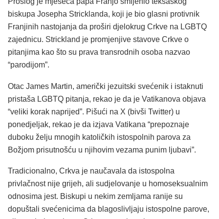
Prošlog je mjeseca papa Franjo smijenio teksaškog
biskupa Josepha Stricklanda, koji je bio glasni protivnik
Franjinih nastojanja da proširi djelokrug Crkve na LGBTQ
zajednicu. Strickland je promjenjive stavove Crkve o
pitanjima kao što su prava transrodnih osoba nazvao
“parodijom”.
Otac James Martin, američki jezuitski svećenik i istaknuti
pristaša LGBTQ pitanja, rekao je da je Vatikanova objava
“veliki korak naprijed”. Pišući na X (bivši Twitter) u
ponedjeljak, rekao je da izjava Vatikana “prepoznaje
duboku želju mnogih katoličkih istospolnih parova za
Božjom prisutnošću u njihovim vezama punim ljubavi”.
Tradicionalno, Crkva je naučavala da istospolna
privlačnost nije grijeh, ali sudjelovanje u homoseksualnim
odnosima jest. Biskupi u nekim zemljama ranije su
dopuštali svećenicima da blagoslivljaju istospolne parove,