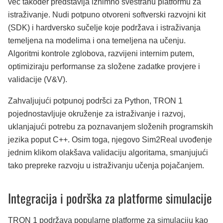
već također predstavlja iznimno svestranu platformu za
istraživanje. Nudi potpuno otvoreni softverski razvojni kit
(SDK) i hardversko sučelje koje podržava i istraživanja
temeljena na modelima i ona temeljena na učenju.
Algoritmi kontrole zglobova, razvijeni internim putem,
optimiziraju performanse za složene zadatke provjere i
validacije (V&V).
Zahvaljujući potpunoj podršci za Python, TRON 1
pojednostavljuje okruženje za istraživanje i razvoj,
uklanjajući potrebu za poznavanjem složenih programskih
jezika poput C++. Osim toga, njegovo Sim2Real uvođenje
jednim klikom olakšava validaciju algoritama, smanjujući
tako prepreke razvoju u istraživanju učenja pojačanjem.
Integracija i podrška za platforme simulacije
TRON 1 podržava popularne platforme za simulaciju kao