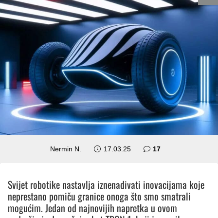
komentara
Nermin N.
17.03.25
17
Svijet robotike nastavlja iznenadivati inovacijama koje
neprestano pomiču granice onoga što smo smatrali
mogućim. Jedan od najnovijih napretka u ovom