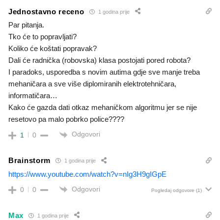
Jednostavno receno
1 godina prije
Par pitanja.
Tko će to popravljati?
Koliko će koštati popravak?
Dali će radnička (robovska) klasa postojati pored robota?
I paradoks, usporedba s novim autima gdje sve manje treba
mehaničara a sve više diplomiranih elektrotehničara,
informatičara…
Kako će gazda dati otkaz mehaničkom algoritmu jer se nije
resetovo pa malo pobrko police????
Odgovori
1
0
Brainstorm
1 godina prije
https://www.youtube.com/watch?v=nIg3H9gIGpE
Odgovori
0
0
Pogledaj odgovore
(1)
Max
1 godina prije