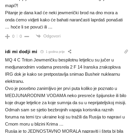
mapi?!
Pitanje je dana kad će neki jewmerički brod na dno mora a
onda ćemo vidjeti kako će bahati narančasti laprdaš ponašati
… hoće li se povući ili …
Odgovori
0
0
idi mi dodji mi
1 godina prije
MQ 4 C Triton Jewmeričku bespilotnu letjelicu su jučer u
medjunarodnim vodama presrela 2 F 14 Iranska zrakoplova
IRG dok je kako se pretpostavlja snimao Busheir nuklearnu
elektranu.
Ovo je posebno zanimljivo jer prvi puta koliko je poznato u
MEDJUNARODNIM VODAMA neko presreće špijunske ili bilo
koje druge letjelice za koje sumnja da su u neprijateljskoj misiji.
Odmah sam se sjetio bezbrojnih vapaja korisnika raznih
foruma na temi tzv ukraine koji su tražili da Rusija to napravi u
Crnom moru u blizini Krima …
Rusija je to JEDNOSTAVNO MORALA napraviti i šteta bi bila