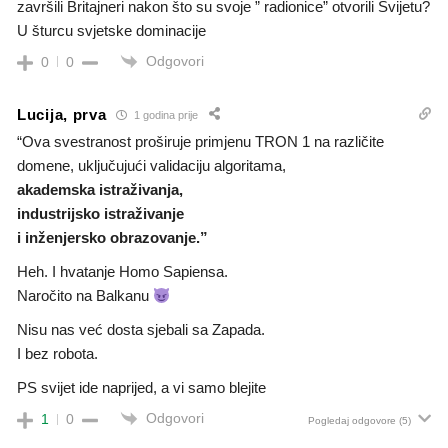
završili Britajneri nakon što su svoje ” radionice” otvorili Svijetu?
U šturcu svjetske dominacije
Odgovori
0
0
Lucija, prva
1 godina prije
“Ova svestranost proširuje primjenu TRON 1 na različite
domene, uključujući validaciju algoritama,
akademska istraživanja,
industrijsko istraživanje
i inženjersko obrazovanje.”
Heh. I hvatanje Homo Sapiensa.
Naročito na Balkanu
Nisu nas već dosta sjebali sa Zapada.
I bez robota.
PS svijet ide naprijed, a vi samo blejite
Odgovori
1
0
Pogledaj odgovore
(5)