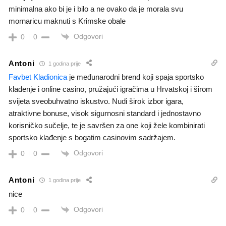
minimalna ako bi je i bilo a ne ovako da je morala svu
mornaricu maknuti s Krimske obale
Odgovori
0
0
Antoni
1 godina prije
Favbet Kladionica
je međunarodni brend koji spaja sportsko
klađenje i online casino, pružajući igračima u Hrvatskoj i širom
svijeta sveobuhvatno iskustvo. Nudi širok izbor igara,
atraktivne bonuse, visok sigurnosni standard i jednostavno
korisničko sučelje, te je savršen za one koji žele kombinirati
sportsko klađenje s bogatim casinovim sadržajem.
Odgovori
0
0
Antoni
1 godina prije
nice
Odgovori
0
0