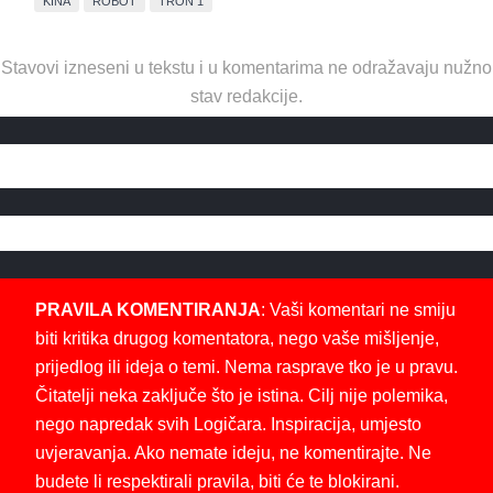
KINA
ROBOT
TRON 1
Stavovi izneseni u tekstu i u komentarima ne odražavaju nužno
stav redakcije.
PRAVILA KOMENTIRANJA
: Vaši komentari ne smiju
biti kritika drugog komentatora, nego vaše mišljenje,
prijedlog ili ideja o temi. Nema rasprave tko je u pravu.
Čitatelji neka zaključe što je istina. Cilj nije polemika,
nego napredak svih Logičara. Inspiracija, umjesto
uvjeravanja. Ako nemate ideju, ne komentirajte. Ne
budete li respektirali pravila, biti će te blokirani.