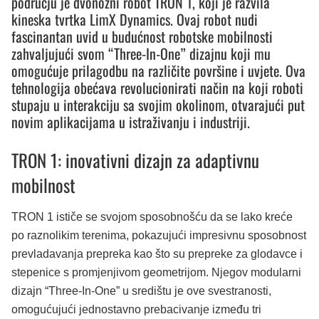
području je dvonožni robot TRON 1, koji je razvila
kineska tvrtka LimX Dynamics. Ovaj robot nudi
fascinantan uvid u budućnost robotske mobilnosti
zahvaljujući svom “Three-In-One” dizajnu koji mu
omogućuje prilagodbu na različite površine i uvjete. Ova
tehnologija obećava revolucionirati način na koji roboti
stupaju u interakciju sa svojim okolinom, otvarajući put
novim aplikacijama u istraživanju i industriji.
TRON 1: inovativni dizajn za adaptivnu
mobilnost
TRON 1 ističe se svojom sposobnošću da se lako kreće
po raznolikim terenima, pokazujući impresivnu sposobnost
prevladavanja prepreka kao što su prepreke za glodavce i
stepenice s promjenjivom geometrijom. Njegov modularni
dizajn “Three-In-One” u središtu je ove svestranosti,
omogućujući jednostavno prebacivanje između tri