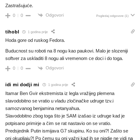
Zastrašujuće.
Odgovori
0
0
Pogledaj odgovore
(1)
tihobl
1 godina prije
Hoda gore od ruskog Fedora.
Buducnost su roboti na 8 nogu kao paukovi. Malo je slozeniji
softver za uskladiti 8 nogu ali vremenom ce doci i do toga.
Odgovori
0
0
idi mi dodji mi
1 godina prije
Itamar Ben Gvir ekstremista iz legla vražijeg plemena
slavodobitno se vratio u vladu zločinačke udruge tzv.i
samozvanog benjamina netanyahua.
Slavodobitno zbog toga što je SAM izašao iz udruge kad je
potpisano primirje a čim se rat nastavio on se vratio.
Predsjednik Putin ismijava G7 skupinu. Ko su oni?! Zašto se
oni okupljaju?! Po čemu su oni važni kad ih se nigdje ne vidi na