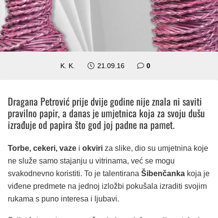
K. K.
21.09.16
0
Dragana Petrović prije dvije godine nije znala ni saviti
pravilno papir, a danas je umjetnica koja za svoju dušu
izrađuje od papira što god joj padne na pamet.
Torbe, cekeri, vaze
i
okviri
za slike, dio su umjetnina koje
ne služe samo stajanju u vitrinama, već se mogu
svakodnevno koristiti. To je talentirana
Šibenčanka
koja je
viđene predmete na jednoj izložbi pokušala izraditi svojim
rukama s puno interesa i ljubavi.