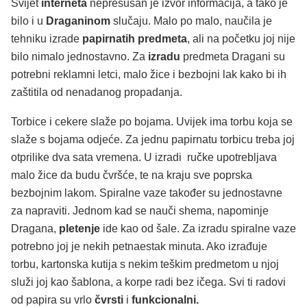
Svijet
interneta
nepresušan je izvor informacija, a tako je
bilo i u
Draganinom
slučaju. Malo po malo, naučila je
tehniku izrade
papirnatih predmeta
, ali na početku joj nije
bilo nimalo jednostavno. Za
izradu
predmeta Dragani su
potrebni reklamni letci, malo žice i bezbojni lak kako bi ih
zaštitila od nenadanog propadanja.
Torbice i cekere slaže po bojama. Uvijek ima torbu koja se
slaže s bojama odjeće. Za jednu papirnatu torbicu treba joj
otprilike dva sata vremena. U izradi ručke upotrebljava
malo žice da budu čvršće, te na kraju sve poprska
bezbojnim lakom. Spiralne vaze također su jednostavne
za napraviti. Jednom kad se nauči shema, napominje
Dragana,
pletenje
ide kao od šale. Za izradu spiralne vaze
potrebno joj je nekih petnaestak minuta. Ako izrađuje
torbu, kartonska kutija s nekim teškim predmetom u njoj
služi joj kao šablona, a korpe radi bez ičega. Svi ti radovi
od papira su vrlo
čvrsti
i
funkcionalni.