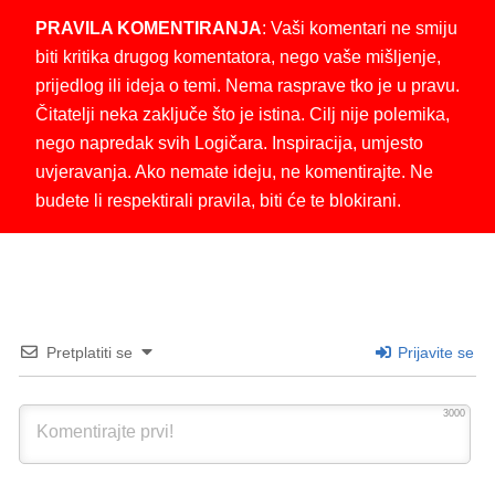
PRAVILA KOMENTIRANJA
: Vaši komentari ne smiju
biti kritika drugog komentatora, nego vaše mišljenje,
prijedlog ili ideja o temi. Nema rasprave tko je u pravu.
Čitatelji neka zaključe što je istina. Cilj nije polemika,
nego napredak svih Logičara. Inspiracija, umjesto
uvjeravanja. Ako nemate ideju, ne komentirajte. Ne
budete li respektirali pravila, biti će te blokirani.
Pretplatiti se
Prijavite se
3000