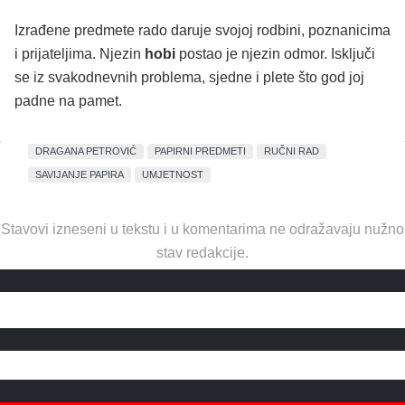
Izrađene predmete rado daruje svojoj rodbini, poznanicima
i prijateljima. Njezin
hobi
postao je njezin odmor. Isključi
se iz svakodnevnih problema, sjedne i plete što god joj
padne na pamet.
DRAGANA PETROVIĆ
PAPIRNI PREDMETI
RUČNI RAD
SAVIJANJE PAPIRA
UMJETNOST
Stavovi izneseni u tekstu i u komentarima ne odražavaju nužno
stav redakcije.